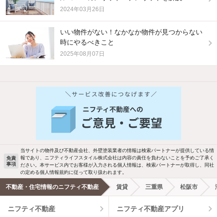
2024年03月26日
いい物件がない！なかなか物件が見つからない
時にやるべきこと
2025年08月07日
他の人はこんな条件で絞り込んでいます！
人気のこだわり条件
バス・トイレ別
2階以上
駐車場あり
ペット相談
当サイトの物件及び不動産会社、外壁塗装業者の情報は検索パートナーが提供している情
報であり、ニフティライフスタイル株式会社は内容の責任を負わないことを予めご了承く
免責
事項
ださい。本サービス内でお客様が入力される個人情報は、検索パートナーが取得し、同社
洗濯機置場あり
独立洗面台
の定める個人情報規約に従って取り扱われます。
不動産・住宅情報のニフティ不動産
賃貸
三重県
松阪市
エアコンあり
都市ガス
ニフティ不動産
ニフティ不動産アプリ
温水洗浄便座
オートロック