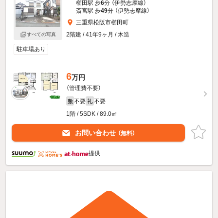
櫛田駅 歩
6
分 （伊勢志摩線）
斎宮駅 歩
49
分 （伊勢志摩線）
三重県松阪市櫛田町
2階建 / 41年9ヶ月 / 木造
すべての写真
駐車場あり
6
万円
（管理費不要）
不要
不要
敷
礼
1階 / 5SDK / 89.0㎡
お問い合わせ
（無料）
提供