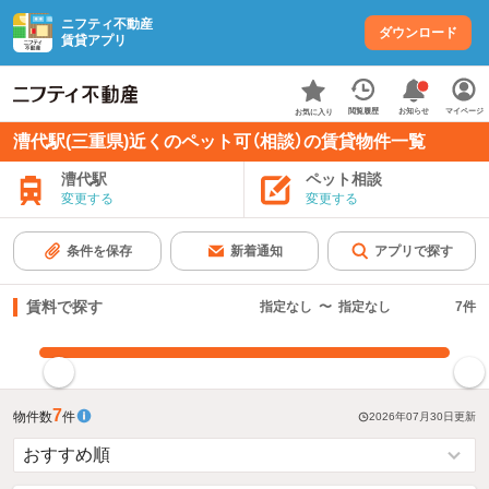
ニフティ不動産
ダウンロード
賃貸アプリ
お知らせ
閲覧履歴
マイページ
お気に入り
漕代駅(三重県)近くのペット可（相談）の賃貸物件一覧
漕代駅
ペット相談
変更する
変更する
条件を保存
新着通知
アプリで探す
賃料で探す
指定なし
〜
指定なし
7
件
指定した賃料で絞り込む
7
物件数
件
2026年07月30日
更新