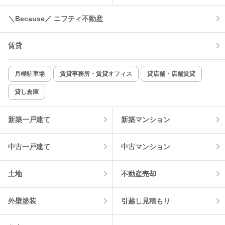
＼Because／ ニフティ不動産
コンロ2口以上
追焚き機能
賃貸
TV付インターホン
角部屋
新着のみ
インターネット無料
月極駐車場
賃貸事務所・賃貸オフィス
貸店舗・店舗賃貸
貸し倉庫
該当件数:
物件一覧に反映
7
件
新築一戸建て
新築マンション
中古一戸建て
中古マンション
土地
不動産売却
外壁塗装
引越し見積もり