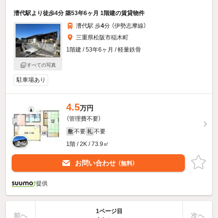
漕代駅より徒歩4分 築53年6ヶ月 1階建の賃貸物件
漕代駅 歩
4
分 （伊勢志摩線）
三重県松阪市稲木町
1階建 / 53年6ヶ月 / 軽量鉄骨
すべての写真
駐車場あり
4.5
万円
（管理費不要）
不要
不要
敷
礼
1階 / 2K / 73.9㎡
お問い合わせ
（無料）
提供
1ページ目
前へ
次へ