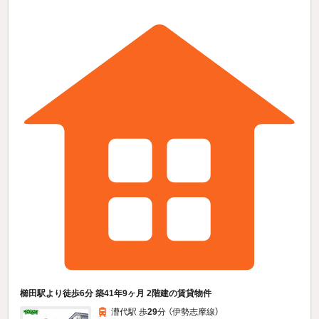
櫛田駅より徒歩6分 築41年9ヶ月 2階建の賃貸物件
漕代駅 歩
29
分 （伊勢志摩線）