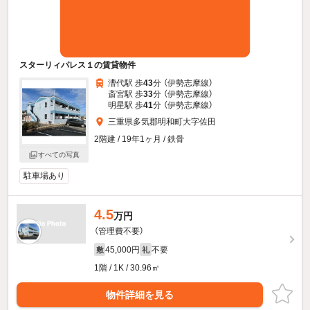
スターリィパレス１の賃貸物件
漕代駅 歩
43
分 （伊勢志摩線）
斎宮駅 歩
33
分 （伊勢志摩線）
明星駅 歩
41
分 （伊勢志摩線）
三重県多気郡明和町大字佐田
2階建 / 19年1ヶ月 / 鉄骨
すべての写真
駐車場あり
4.5
万円
（管理費不要）
45,000円
不要
敷
礼
1階 / 1K / 30.96㎡
物件詳細を見る