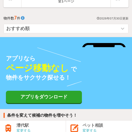
全1ページ
7
物件数
件
2026年07月30日
更新
アプリなら
ページ移動なし
で
物件をサクサク探せる！
アプリをダウンロード
条件を変えて候補の物件を増やそう！
漕代駅
ペット相談
変更する
変更する