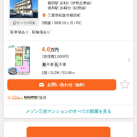
櫛田駅 歩
3
分 （伊勢志摩線）
徳和駅 歩
42
分 （紀勢線）
三重県松阪市櫛田町
3階建 / 38年10ヶ月 / RC
すべての写真
駐車場あり
駐輪場あり
4.6
万円
（管理費2,000円）
不要
不要
敷
礼
1階 / 2LDK / 53.46㎡
お問い合わせ
（無料）
提供
メゾン三光マンションのすべての部屋を見る