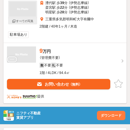
漕代駅 歩
39
分 （伊勢志摩線）
斎宮駅 歩
22
分 （伊勢志摩線）
明星駅 歩
28
分 （伊勢志摩線）
三重県多気郡明和町大字有爾中
すべての写真
2階建 / 40年1ヶ月 / 木造
駐車場あり
9
万円
（管理費不要）
不要
不要
敷
礼
1階 / 4LDK / 94.4㎡
お問い合わせ
（無料）
提供
ニフティ不動産
ダウンロード
賃貸アプリ