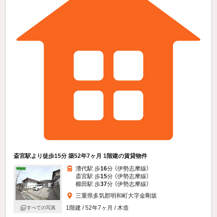
斎宮駅より徒歩15分 築52年7ヶ月 1階建の賃貸物件
漕代駅 歩
16
分 （伊勢志摩線）
斎宮駅 歩
15
分 （伊勢志摩線）
櫛田駅 歩
37
分 （伊勢志摩線）
三重県多気郡明和町大字金剛坂
1階建 / 52年7ヶ月 / 木造
すべての写真