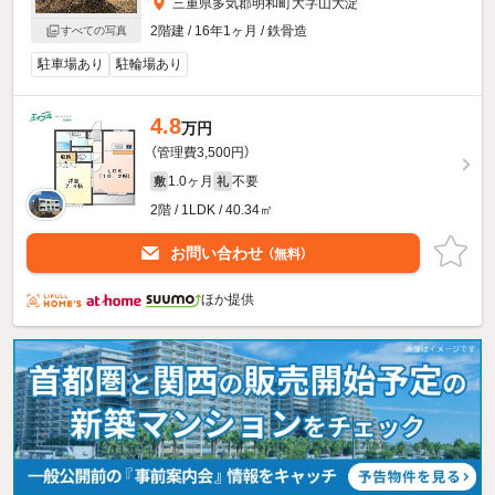
三重県多気郡明和町大字山大淀
2階建 / 16年1ヶ月 / 鉄骨造
すべての写真
駐車場あり
駐輪場あり
4.8
万円
（管理費3,500円）
1.0ヶ月
不要
敷
礼
2階 / 1LDK / 40.34㎡
お問い合わせ
（無料）
ほか提供