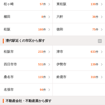
松ヶ崎
東松阪
57
件
130
件
櫛田
六軒
8
件
36
件
松阪
徳和
160
件
75
件
漕代駅近くの市区から探す
松阪市
津市
233
件
633
件
四日市市
伊勢市
531
件
139
件
桑名市
鈴鹿市
115
件
310
件
名張市
94
件
不動産会社・不動産屋から探す