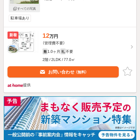
すべての写真
駐車場あり
12
新着
万円
（管理費不要）
1.0ヶ月
不要
敷
礼
2階 / 2LDK / 77.0㎡
お問い合わせ
（無料）
提供