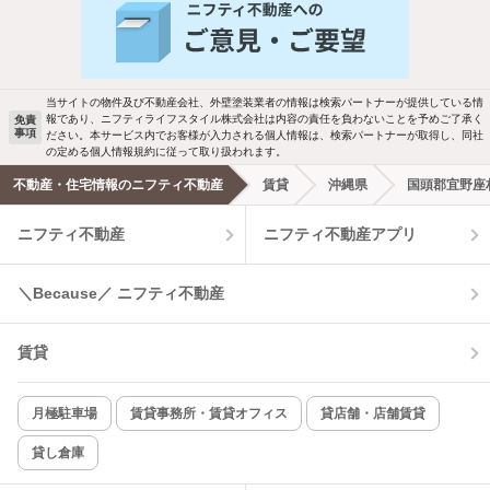
バス・トイレ別
2階以上
駐車場あり
ペット相談
当サイトの物件及び不動産会社、外壁塗装業者の情報は検索パートナーが提供している情
報であり、ニフティライフスタイル株式会社は内容の責任を負わないことを予めご了承く
免責
事項
ださい。本サービス内でお客様が入力される個人情報は、検索パートナーが取得し、同社
洗濯機置場あり
独立洗面台
の定める個人情報規約に従って取り扱われます。
不動産・住宅情報のニフティ不動産
賃貸
沖縄県
国頭郡宜野座
エアコンあり
都市ガス
ニフティ不動産
ニフティ不動産アプリ
温水洗浄便座
オートロック
＼Because／ ニフティ不動産
コンロ2口以上
追焚き機能
賃貸
TV付インターホン
角部屋
新着のみ
インターネット無料
月極駐車場
賃貸事務所・賃貸オフィス
貸店舗・店舗賃貸
貸し倉庫
該当件数:
物件一覧に反映