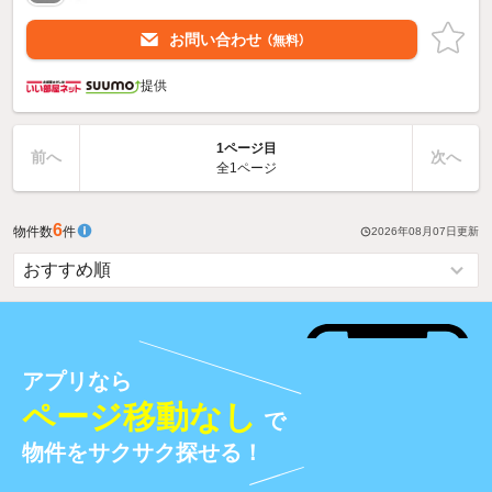
お問い合わせ
（無料）
提供
1ページ目
前へ
次へ
全1ページ
6
物件数
件
2026年08月07日
更新
アプリなら
ページ移動なし
で
物件をサクサク探せる！