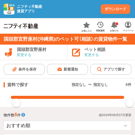
ニフティ不動産
ダウンロード
賃貸アプリ
お知らせ
閲覧履歴
マイページ
お気に入り
国頭郡宜野座村(沖縄県)のペット可（相談）の賃貸物件一覧
国頭郡宜野座村
ペット相談
変更する
変更する
条件を保存
新着通知
アプリで探す
賃料で探す
指定なし
〜
指定なし
6
件
指定した賃料で絞り込む
6
物件数
件
2026年08月07日
更新