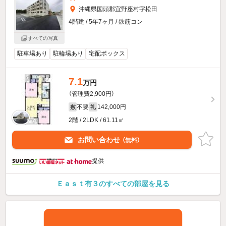
沖縄県国頭郡宜野座村字松田
4階建 / 5年7ヶ月 / 鉄筋コン
すべての写真
駐車場あり
駐輪場あり
宅配ボックス
7.1
万円
（管理費2,900円）
不要
142,000円
敷
礼
2階 / 2LDK / 61.11㎡
お問い合わせ
（無料）
提供
Ｅａｓｔ有３のすべての部屋を見る