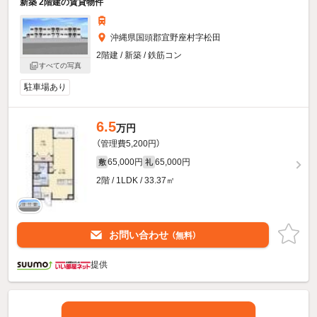
新築 2階建の賃貸物件
沖縄県国頭郡宜野座村字松田
2階建 / 新築 / 鉄筋コン
すべての写真
駐車場あり
6.5
万円
（管理費5,200円）
65,000円
65,000円
敷
礼
2階 / 1LDK / 33.37㎡
お問い合わせ
（無料）
提供