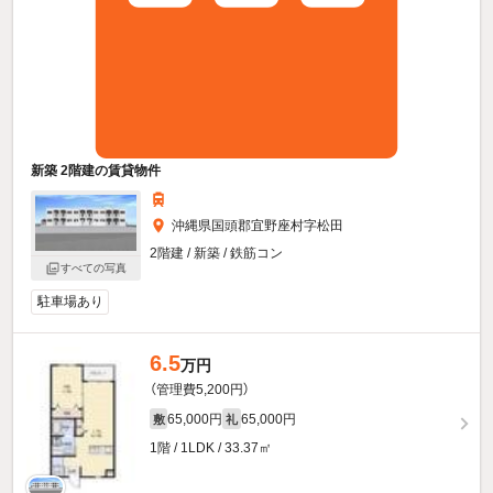
新築 2階建の賃貸物件
沖縄県国頭郡宜野座村字松田
2階建 / 新築 / 鉄筋コン
すべての写真
駐車場あり
6.5
万円
（管理費5,200円）
65,000円
65,000円
敷
礼
1階 / 1LDK / 33.37㎡