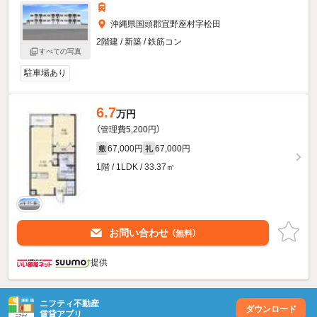
沖縄県国頭郡宜野座村字松田
2階建 / 新築 / 鉄筋コン
すべての写真
駐車場あり
6.7
万円
（管理費5,200円）
67,000円
67,000円
敷
礼
1階 / 1LDK / 33.37㎡
お問い合わせ
（無料）
提供
ニフティ不動産
ダウンロード
賃貸アプリ