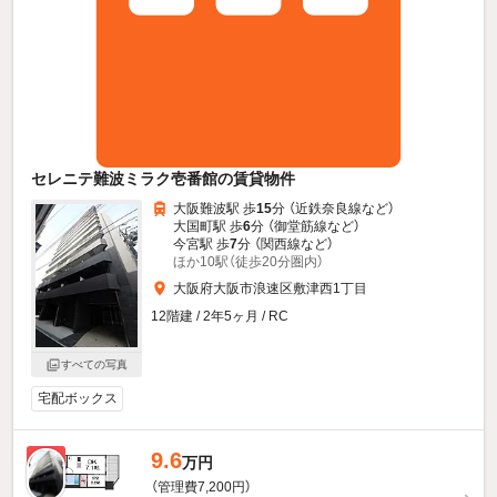
セレニテ難波ミラク壱番館の賃貸物件
大阪難波駅 歩
15
分 （近鉄奈良線
など
）
大国町駅 歩
6
分 （御堂筋線
など
）
今宮駅 歩
7
分 （関西線
など
）
ほか10駅（徒歩20分圏内）
大阪府大阪市浪速区敷津西1丁目
12階建 / 2年5ヶ月 / RC
すべての写真
宅配ボックス
9.6
新着
万円
（管理費7,200円）