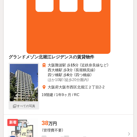
グランドメゾン北堀江レジデンスの賃貸物件
大阪難波駅 歩
15
分 （近鉄奈良線
など
）
西大橋駅 歩
3
分 （長堀鶴見線）
四ツ橋駅 歩
6
分 （四つ橋線）
ほか10駅（徒歩20分圏内）
大阪府大阪市西区北堀江２丁目2-2
19階建 / 1年9ヶ月 / RC
すべての写真
38
新着
万円
（管理費不要）