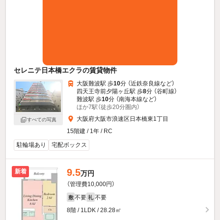
セレニテ日本橋エクラの賃貸物件
大阪難波駅 歩
10
分 （近鉄奈良線
など
）
四天王寺前夕陽ヶ丘駅 歩
8
分 （谷町線）
難波駅 歩
10
分 （南海本線
など
）
ほか7駅（徒歩20分圏内）
大阪府大阪市浪速区日本橋東1丁目
すべての写真
15階建 / 1年 / RC
駐輪場あり
宅配ボックス
9.5
新着
万円
（管理費10,000円）
不要
不要
敷
礼
8階 / 1LDK / 28.28㎡