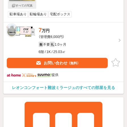
すべての写真
駐車場あり
駐輪場あり
宅配ボックス
7
新着
万円
（管理費8,000円）
不要
1.0ヶ月
敷
礼
6階 / 1K / 25.03㎡
お問い合わせ
（無料）
提供
レオンコンフォート難波ミラージュのすべての部屋を見る