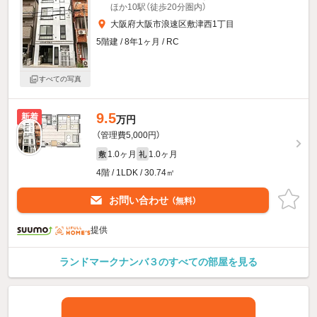
ほか10駅（徒歩20分圏内）
大阪府大阪市浪速区敷津西1丁目
5階建 / 8年1ヶ月 / RC
すべての写真
9.5
新着
万円
（管理費5,000円）
1.0ヶ月
1.0ヶ月
敷
礼
4階 / 1LDK / 30.74㎡
お問い合わせ
（無料）
提供
ランドマークナンバ３のすべての部屋を見る