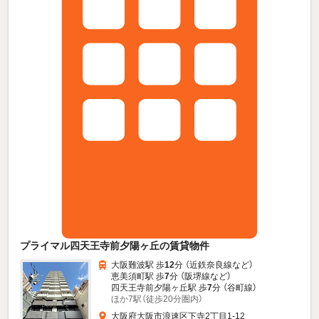
プライマル四天王寺前夕陽ヶ丘の賃貸物件
大阪難波駅 歩
12
分 （近鉄奈良線
など
）
恵美須町駅 歩
7
分 （阪堺線
など
）
四天王寺前夕陽ヶ丘駅 歩
7
分 （谷町線）
ほか7駅（徒歩20分圏内）
大阪府大阪市浪速区下寺2丁目1-12