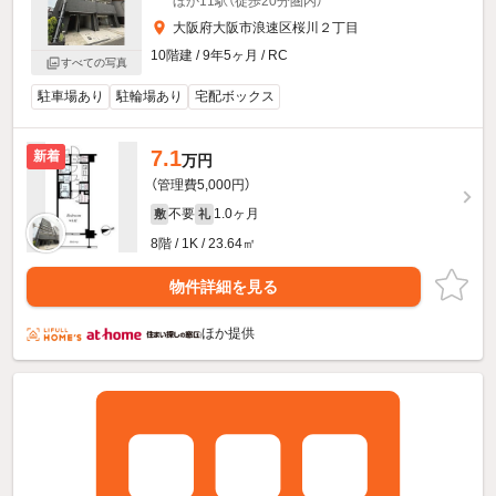
ほか11駅（徒歩20分圏内）
大阪府大阪市浪速区桜川２丁目
10階建 / 9年5ヶ月 / RC
すべての写真
駐車場あり
駐輪場あり
宅配ボックス
7.1
新着
万円
（管理費5,000円）
不要
1.0ヶ月
敷
礼
8階 / 1K / 23.64㎡
物件詳細を見る
ほか提供