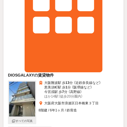
DIOSGALAXYの賃貸物件
大阪難波駅 歩
13
分 （近鉄奈良線
など
）
恵美須町駅 歩
1
分 （阪堺線
など
）
今宮戎駅 歩
7
分 （高野線）
ほか14駅（徒歩20分圏内）
大阪府大阪市浪速区日本橋東３丁目
8階建 / 6年1ヶ月 / 鉄骨造
すべての写真