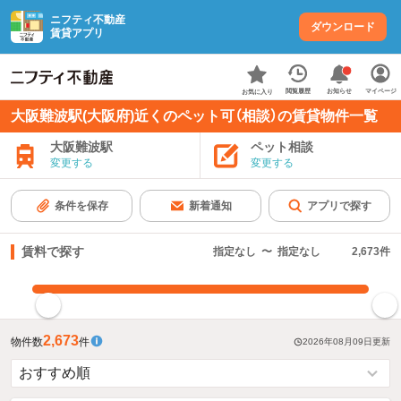
ニフティ不動産
ダウンロード
賃貸アプリ
お知らせ
閲覧履歴
マイページ
お気に入り
大阪難波駅(大阪府)近くのペット可（相談）の賃貸物件一覧
大阪難波駅
ペット相談
変更する
変更する
条件を保存
新着通知
アプリで探す
賃料で探す
指定なし
〜
指定なし
2,673
件
指定した賃料で絞り込む
2,673
物件数
件
2026年08月09日
更新