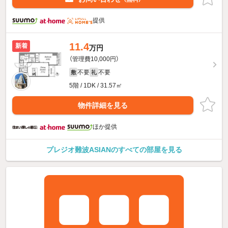
提供
11.4
新着
万円
（管理費10,000円）
不要
不要
敷
礼
5階 / 1DK / 31.57㎡
物件詳細を見る
ほか提供
プレジオ難波ASIANのすべての部屋を見る