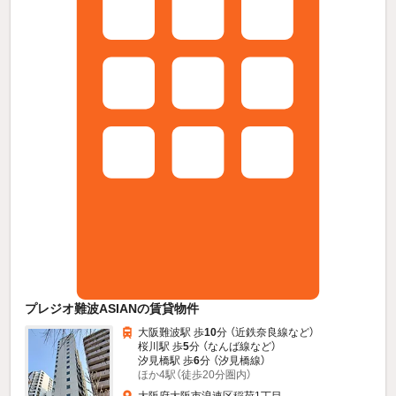
プレジオ難波ASIANの賃貸物件
大阪難波駅 歩
10
分 （近鉄奈良線
など
）
桜川駅 歩
5
分 （なんば線
など
）
汐見橋駅 歩
6
分 （汐見橋線）
ほか4駅（徒歩20分圏内）