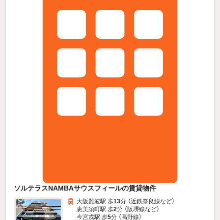
ソルテラスNAMBAサウスフィールの賃貸物件
大阪難波駅 歩
13
分 （近鉄奈良線
など
）
恵美須町駅 歩
2
分 （阪堺線
など
）
今宮戎駅 歩
5
分 （高野線）