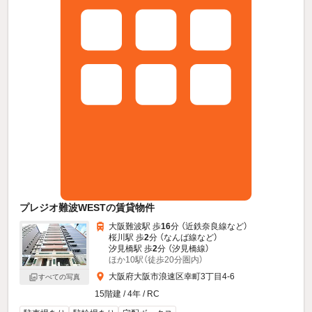
プレジオ難波WESTの賃貸物件
大阪難波駅 歩
16
分 （近鉄奈良線
など
）
桜川駅 歩
2
分 （なんば線
など
）
汐見橋駅 歩
2
分 （汐見橋線）
ほか10駅（徒歩20分圏内）
大阪府大阪市浪速区幸町3丁目4-6
すべての写真
15階建 / 4年 / RC