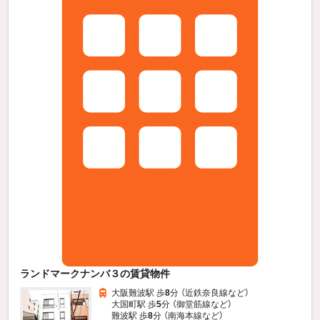
ランドマークナンバ３の賃貸物件
大阪難波駅 歩
8
分 （近鉄奈良線
など
）
大国町駅 歩
5
分 （御堂筋線
など
）
難波駅 歩
8
分 （南海本線
など
）