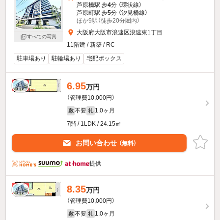
芦原橋駅 歩
4
分 （環状線）
芦原町駅 歩
5
分 （汐見橋線）
ほか9駅（徒歩20分圏内）
大阪府大阪市浪速区浪速東1丁目
すべての写真
11階建 / 新築 / RC
駐車場あり
駐輪場あり
宅配ボックス
6.95
新着
万円
（管理費10,000円）
不要
1.0ヶ月
敷
礼
7階 / 1LDK / 24.15㎡
お問い合わせ
（無料）
提供
8.35
新着
万円
（管理費10,000円）
不要
1.0ヶ月
敷
礼