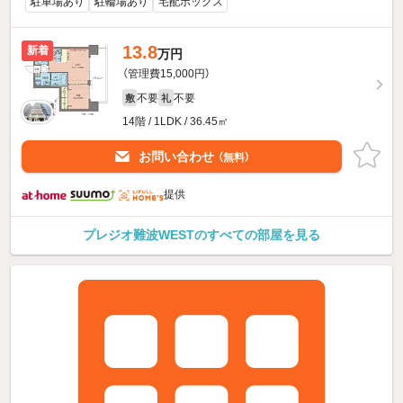
駐車場あり
駐輪場あり
宅配ボックス
13.8
新着
万円
（管理費15,000円）
不要
不要
敷
礼
14階 / 1LDK / 36.45㎡
お問い合わせ
（無料）
提供
プレジオ難波WESTのすべての部屋を見る