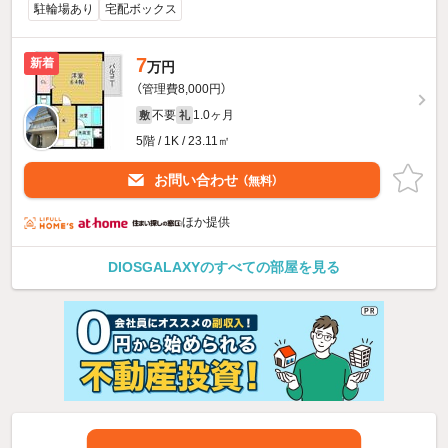
駐輪場あり
宅配ボックス
7
新着
万円
（管理費8,000円）
不要
1.0ヶ月
敷
礼
5階 / 1K / 23.11㎡
お問い合わせ
（無料）
ほか提供
DIOSGALAXYのすべての部屋を見る