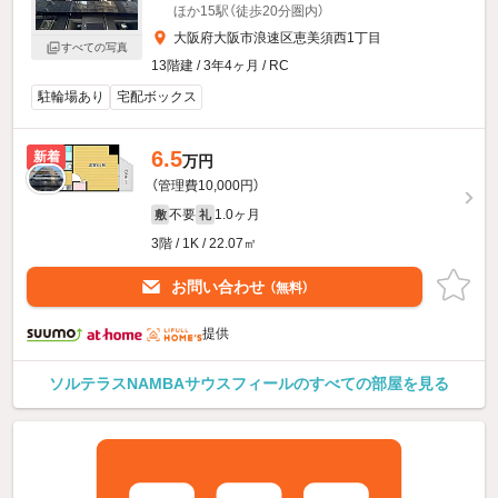
ほか15駅（徒歩20分圏内）
大阪府大阪市浪速区恵美須西1丁目
すべての写真
13階建 / 3年4ヶ月 / RC
駐輪場あり
宅配ボックス
6.5
新着
万円
（管理費10,000円）
不要
1.0ヶ月
敷
礼
3階 / 1K / 22.07㎡
お問い合わせ
（無料）
提供
ソルテラスNAMBAサウスフィールのすべての部屋を見る