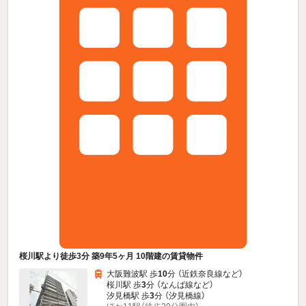
桜川駅より徒歩3分 築9年5ヶ月 10階建の賃貸物件
大阪難波駅 歩
10
分 （近鉄奈良線
など
）
桜川駅 歩
3
分 （なんば線
など
）
汐見橋駅 歩
3
分 （汐見橋線）