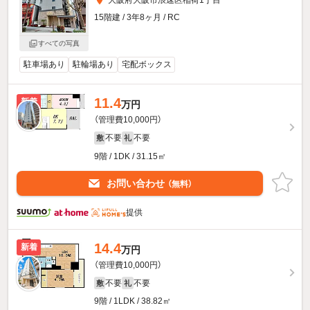
大阪府大阪市浪速区稲荷1丁目
15階建 / 3年8ヶ月 / RC
すべての写真
駐車場あり
駐輪場あり
宅配ボックス
11.4
新着
万円
（管理費10,000円）
不要
不要
敷
礼
9階 / 1DK / 31.15㎡
お問い合わせ
（無料）
提供
14.4
新着
万円
（管理費10,000円）
不要
不要
敷
礼
9階 / 1LDK / 38.82㎡