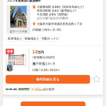
プレジオ恵美須の賃貸物件
大阪難波駅 歩
14
分 （近鉄奈良線
など
）
恵美須町駅 歩
1
分 （阪堺線
など
）
今宮戎駅 歩
5
分 （高野線）
ほか15駅（徒歩20分圏内）
大阪府大阪市浪速区恵美須西１丁目
15階建 / 2年6ヶ月 / RC
すべての写真
駐車場あり
駐輪場あり
宅配ボックス
14
新着
万円
（管理費10,000円）
不要
1.0ヶ月
敷
礼
13階 / 1LDK / 39.54㎡
物件詳細を見る
ほか提供