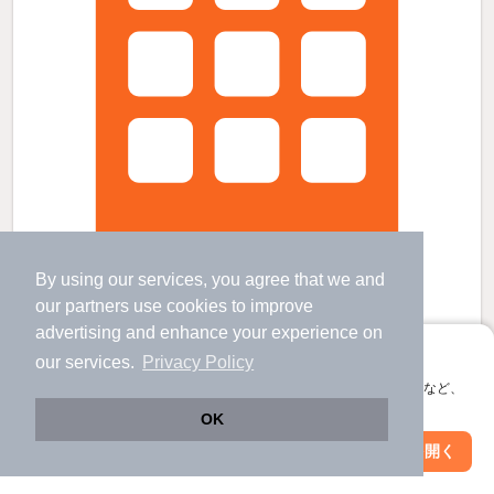
By using our services, you agree that we and
our
partners
use cookies to improve
advertising and enhance your experience on
クレビオス難波ＥＡＳＴの賃貸物件
アプリに切り替えて、サクサクお部屋探し
our services.
Privacy Policy
大阪難波駅 歩
17
分 （近鉄奈良線
など
）
会員登録なしですぐ使える。マップ検索やお気に入り保存など、
恵美須町駅 歩
4
分 （阪堺線
など
）
アプリ限定の便利な機能が使えます！
四天王寺前夕陽ヶ丘駅 歩
8
分 （谷町線）
OK
ほか10駅（徒歩20分圏内）
Web版で続行
アプリを開く
大阪府大阪市浪速区下寺3丁目
駅・沿線を変更
絞り込み条件を変更
10階建 / 10年6ヶ月 / RC