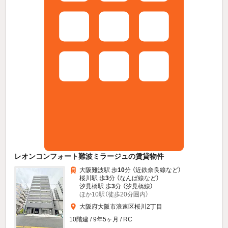
レオンコンフォート難波ミラージュの賃貸物件
大阪難波駅 歩
10
分 （近鉄奈良線
など
）
桜川駅 歩
3
分 （なんば線
など
）
汐見橋駅 歩
3
分 （汐見橋線）
ほか10駅（徒歩20分圏内）
大阪府大阪市浪速区桜川2丁目
10階建 / 9年5ヶ月 / RC