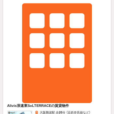
Alivis浪速東SoLTERRACEの賃貸物件
大阪難波駅 歩
20
分 （近鉄奈良線
など
）