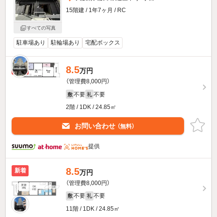
15階建 / 1年7ヶ月 / RC
すべての写真
駐車場あり
駐輪場あり
宅配ボックス
8.5
新着
万円
（管理費8,000円）
不要
不要
敷
礼
2階 / 1DK / 24.85㎡
お問い合わせ
（無料）
提供
8.5
新着
万円
（管理費8,000円）
不要
不要
敷
礼
11階 / 1DK / 24.85㎡