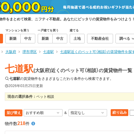
賃貸物件をまとめて検索、ニフティ不動産。あなたにピッタリの賃貸物件をみつけよう
マンションを買う
一戸建てを買う
建てる
新築
中古
新築
中古
土地
不動産会社
調べる
大阪府
堺市堺区
七道駅
七道駅近くのペット可（相談）の賃貸物件を探
七道駅
(大阪府)近くのペット可（相談）の賃貸物件一覧
七道駅
の賃貸物件をさまざまなこだわり条件から検索できます。
2026年03月25日
更新
現在の選択条件：
ペット相談
絞り込み
並び替え
＆
218
物件数
件