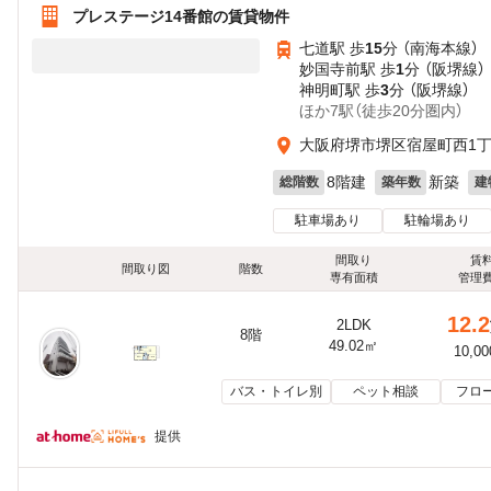
プレステージ14番館の賃貸物件
七道駅 歩
15
分 （南海本線）
妙国寺前駅 歩
1
分 （阪堺線）
神明町駅 歩
3
分 （阪堺線）
ほか7駅（徒歩20分圏内）
大阪府堺市堺区宿屋町西1
8階建
新築
総階数
築年数
建
駐車場あり
駐輪場あり
間取り
賃
間取り図
階数
専有面積
管理
12.2
2LDK
8階
49.02㎡
10,0
バス・トイレ別
ペット相談
フロ
提供