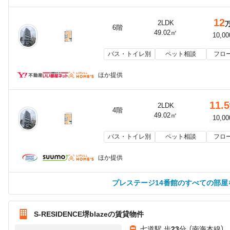
12
2LDK
6階
49.02㎡
10,0
バス・トイレ別
ペット相談
フロ
ほか提供
11.5
2LDK
4階
49.02㎡
10,0
バス・トイレ別
ペット相談
フロ
ほか提供
プレステージ14番館のすべての部屋
S-RESIDENCE堺blazeの賃貸物件
七道駅 歩
23
分 （南海本線）