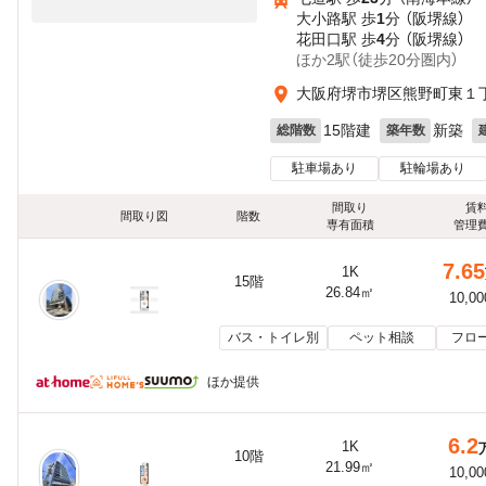
大小路駅 歩
1
分 （阪堺線）
花田口駅 歩
4
分 （阪堺線）
ほか2駅（徒歩20分圏内）
大阪府堺市堺区熊野町東１
15階建
新築
総階数
築年数
駐車場あり
駐輪場あり
間取り
賃
間取り図
階数
専有面積
管理
7.65
1K
15階
26.84㎡
10,0
バス・トイレ別
ペット相談
フロ
ほか提供
6.2
1K
10階
21.99㎡
10,0