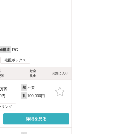
丁
RC
物構造
宅配ボックス
料
敷金
お気に入り
費等
礼金
不要
敷
万円
100,000円
00円
礼
ーリング
詳細を見る