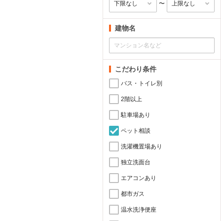
〜
建物名
こだわり条件
バス・トイレ別
2階以上
駐車場あり
ペット相談
洗濯機置場あり
独立洗面台
エアコンあり
都市ガス
温水洗浄便座