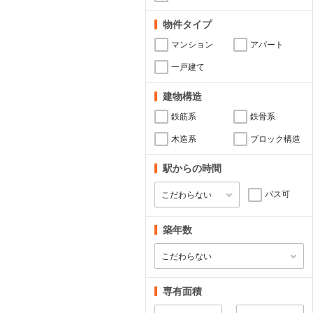
物件タイプ
マンション
アパート
一戸建て
建物構造
鉄筋系
鉄骨系
木造系
ブロック構造
駅からの時間
バス可
築年数
専有面積