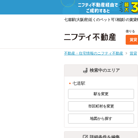
七道駅(大阪府)近くのペット可（相談）の
借りる
賃貸
不動産・住宅情報のニフティ不動産
賃貸
検索中のエリア
七道駅
駅を変更
市区町村を変更
地図から探す
詳細条件を編集