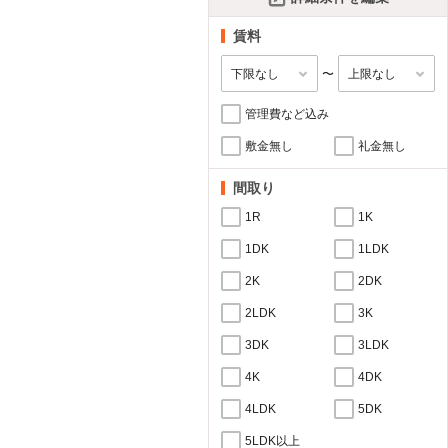
賃料
〜
管理費など込み
敷金無し
礼金無し
間取り
1R
1K
1DK
1LDK
2K
2DK
2LDK
3K
3DK
3LDK
4K
4DK
4LDK
5DK
5LDK以上