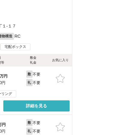
丁１-１７
RC
建物構造
宅配ボックス
料
敷金
お気に入り
費等
礼金
不要
敷
万円
不要
00円
礼
ーリング
詳細を見る
不要
敷
万円
不要
00円
礼