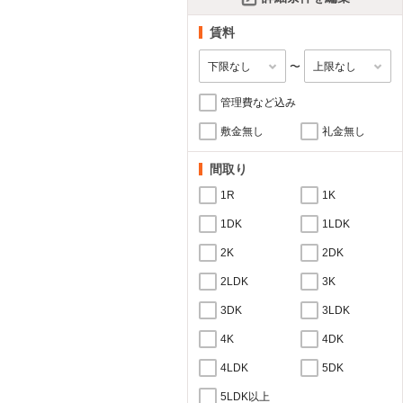
賃料
〜
管理費など込み
敷金無し
礼金無し
間取り
1R
1K
1DK
1LDK
2K
2DK
2LDK
3K
3DK
3LDK
4K
4DK
4LDK
5DK
5LDK以上