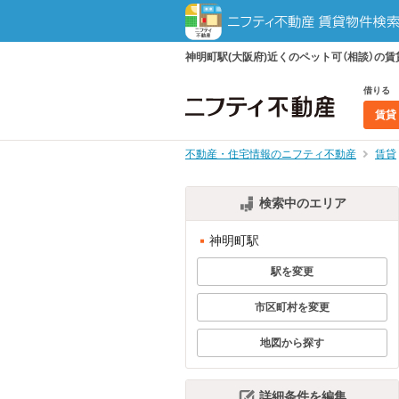
神明町駅(大阪府)近くのペット可（相談）
借りる
賃貸
不動産・住宅情報のニフティ不動産
賃貸
検索中のエリア
神明町駅
駅を変更
市区町村を変更
地図から探す
詳細条件を編集