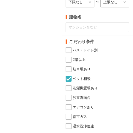
〜
建物名
こだわり条件
バス・トイレ別
2階以上
駐車場あり
ペット相談
洗濯機置場あり
独立洗面台
エアコンあり
都市ガス
温水洗浄便座