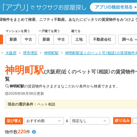
の賃貸物件をまとめて検索、ニフティ不動産。あなたにピッタリの賃貸物件をみつけよ
マンションを買う
一戸建てを買う
建てる
新築
中古
新築
中古
土地
不動産会社
調べる
大阪府
堺市堺区
神明町駅
神明町駅近くのペット可（相談）の賃貸物件
神明町駅
(大阪府)近くのペット可（相談）の賃貸物件
覧
神明町駅
の賃貸物件をさまざまなこだわり条件から検索できます。
2026年08月08日
更新
現在の選択条件：
ペット相談
絞り込み
並び替え
＆
220
物件数
件