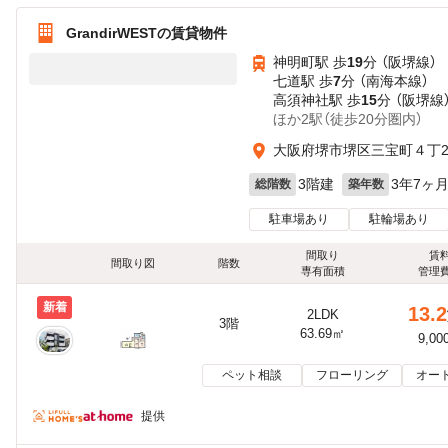
GrandirWESTの賃貸物件
神明町駅 歩
19
分 （阪堺線）
七道駅 歩
7
分 （南海本線）
高須神社駅 歩
15
分 （阪堺線
ほか2駅（徒歩20分圏内）
大阪府堺市堺区三宝町４丁27
3階建
3年7ヶ
総階数
築年数
駐車場あり
駐輪場あり
間取り
賃
間取り図
階数
専有面積
管理
新着
13.2
2LDK
3階
63.69㎡
9,00
ペット相談
フローリング
オー
提供