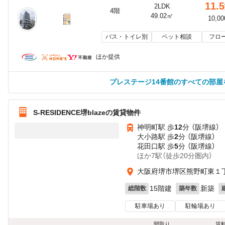
11.5
2LDK
4階
49.02㎡
10,0
バス・トイレ別
ペット相談
フロ
ほか提供
プレステージ14番館のすべての部屋
S-RESIDENCE堺blazeの賃貸物件
神明町駅 歩
12
分 （阪堺線）
大小路駅 歩
2
分 （阪堺線）
花田口駅 歩
5
分 （阪堺線）
ほか7駅（徒歩20分圏内）
大阪府堺市堺区熊野町東１
15階建
新築
総階数
築年数
駐車場あり
駐輪場あり
間取り
賃