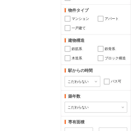
物件タイプ
マンション
アパート
一戸建て
建物構造
鉄筋系
鉄骨系
木造系
ブロック構造
駅からの時間
バス可
築年数
専有面積