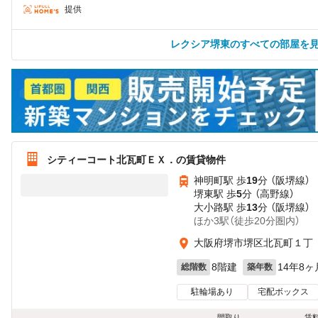
提供
レクシア堺東のすべての部屋を
シティーコート北瓦町ＥＸ．の賃貸物件
神明町駅 歩
19
分 （阪堺線）
堺東駅 歩
5
分 （高野線）
大小路駅 歩
13
分 （阪堺線）
ほか3駅（徒歩20分圏内）
大阪府堺市堺区北瓦町１丁
8階建
14年8ヶ
総階数
築年数
駐輪場あり
宅配ボックス
間取り
賃