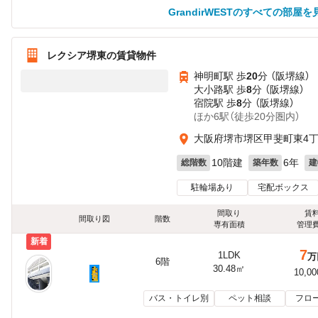
GrandirWESTのすべての部屋を
レクシア堺東の賃貸物件
神明町駅 歩
20
分 （阪堺線）
大小路駅 歩
8
分 （阪堺線）
宿院駅 歩
8
分 （阪堺線）
ほか6駅（徒歩20分圏内）
大阪府堺市堺区甲斐町東4
10階建
6年
総階数
築年数
建
駐輪場あり
宅配ボックス
間取り
賃
間取り図
階数
専有面積
管理
新着
7
1LDK
万
6階
30.48㎡
10,0
バス・トイレ別
ペット相談
フロ