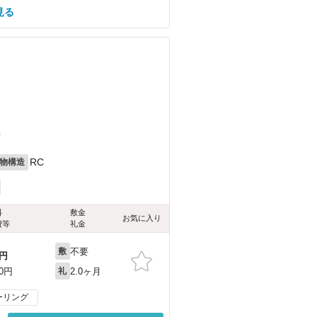
見る
丁
RC
物構造
料
敷金
お気に入り
費等
礼金
不要
敷
円
2.0ヶ月
00円
礼
ーリング