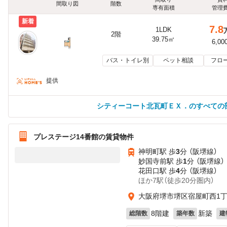
間取り図
階数
専有面積
管理
新着
7.8
1LDK
2階
39.75㎡
6,00
バス・トイレ別
ペット相談
フロ
提供
シティーコート北瓦町ＥＸ．のすべての
プレステージ14番館の賃貸物件
神明町駅 歩
3
分 （阪堺線）
妙国寺前駅 歩
1
分 （阪堺線）
花田口駅 歩
4
分 （阪堺線）
ほか7駅（徒歩20分圏内）
大阪府堺市堺区宿屋町西1
8階建
新築
総階数
築年数
建