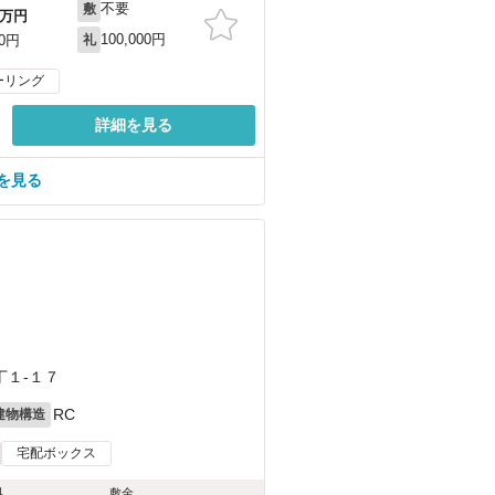
不要
敷
万円
100,000円
00円
礼
ーリング
詳細を見る
を見る
丁１-１７
RC
建物構造
宅配ボックス
料
敷金