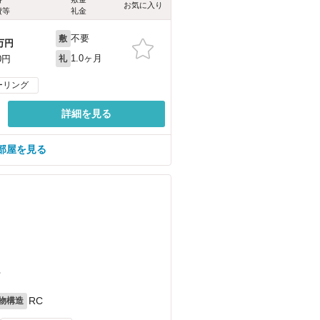
お気に入り
費等
礼金
不要
敷
万円
1.0ヶ月
0円
礼
ーリング
詳細を見る
部屋を見る
丁
RC
物構造