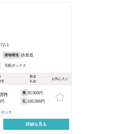
）
2-1
月
鉄骨造
建物構造
宅配ボックス
料
敷金
お気に入り
費等
礼金
30,000円
敷
万円
160,000円
0円
礼
トロック
詳細を見る