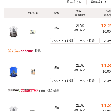
駐車場あり
駐輪場あり
間取り
賃
間取り図
階数
専有面積
管理
12.2
2LDK
8階
49.02㎡
10,0
バス・トイレ別
ペット相談
フロ
提供
11.8
2LDK
5階
49.02㎡
10,0
バス・トイレ別
ペット相談
フロ
ほか提供
11.2
2LDK
2階
49.02㎡