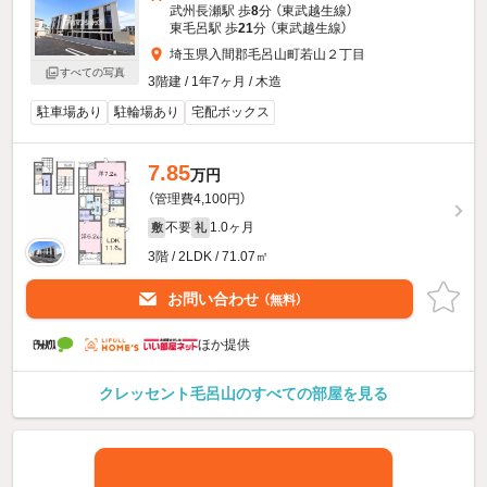
武州長瀬駅 歩
8
分 （東武越生線）
東毛呂駅 歩
21
分 （東武越生線）
埼玉県入間郡毛呂山町若山２丁目
すべての写真
3階建 / 1年7ヶ月 / 木造
駐車場あり
駐輪場あり
宅配ボックス
7.85
万円
（管理費4,100円）
不要
1.0ヶ月
敷
礼
3階 / 2LDK / 71.07㎡
お問い合わせ
（無料）
ほか提供
クレッセント毛呂山のすべての部屋を見る