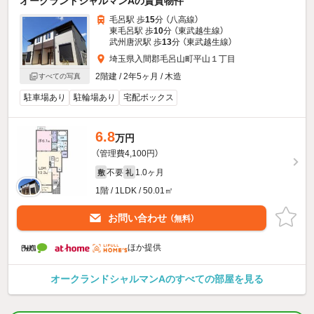
オークランドシャルマンAの賃貸物件
毛呂駅 歩
15
分 （八高線）
東毛呂駅 歩
10
分 （東武越生線）
武州唐沢駅 歩
13
分 （東武越生線）
埼玉県入間郡毛呂山町平山１丁目
2階建 / 2年5ヶ月 / 木造
すべての写真
駐車場あり
駐輪場あり
宅配ボックス
6.8
万円
（管理費4,100円）
不要
1.0ヶ月
敷
礼
1階 / 1LDK / 50.01㎡
お問い合わせ
（無料）
ほか提供
オークランドシャルマンAのすべての部屋を見る