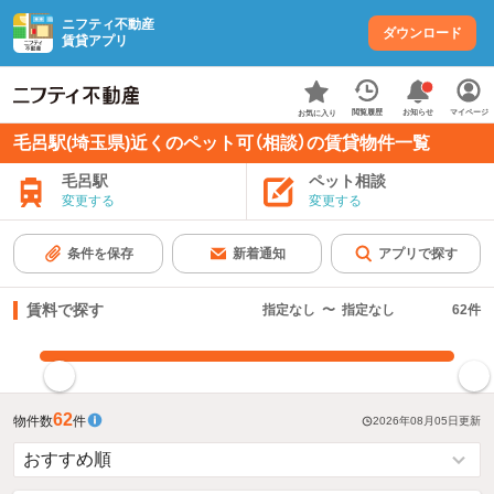
ニフティ不動産
ダウンロード
賃貸アプリ
お知らせ
閲覧履歴
マイページ
お気に入り
毛呂駅(埼玉県)近くのペット可（相談）の賃貸物件一覧
毛呂駅
ペット相談
変更する
変更する
条件を保存
新着通知
アプリで探す
賃料で探す
指定なし
〜
指定なし
62
件
指定した賃料で絞り込む
62
物件数
件
2026年08月05日
更新