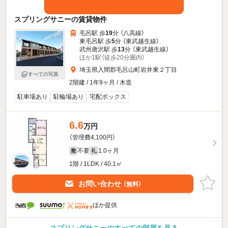
スプリングサニーの賃貸物件
毛呂駅 歩
19
分 （八高線）
東毛呂駅 歩
5
分 （東武越生線）
武州唐沢駅 歩
13
分 （東武越生線）
ほか1駅（徒歩20分圏内）
埼玉県入間郡毛呂山町岩井東２丁目
すべての写真
2階建 / 1年9ヶ月 / 木造
駐車場あり
駐輪場あり
宅配ボックス
6.6
万円
（管理費4,100円）
不要
1.0ヶ月
敷
礼
1階 / 1LDK / 40.1㎡
お問い合わせ
（無料）
ほか提供