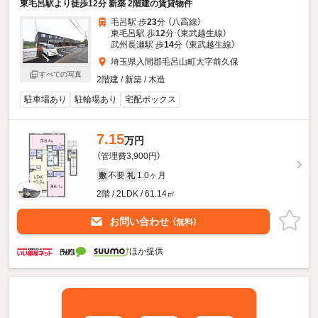
東毛呂駅より徒歩12分 新築 2階建の賃貸物件
毛呂駅 歩
23
分 （八高線）
東毛呂駅 歩
12
分 （東武越生線）
武州長瀬駅 歩
14
分 （東武越生線）
埼玉県入間郡毛呂山町大字前久保
すべての写真
2階建 / 新築 / 木造
駐車場あり
駐輪場あり
宅配ボックス
7.15
万円
（管理費3,900円）
不要
1.0ヶ月
敷
礼
2階 / 2LDK / 61.14㎡
お問い合わせ
（無料）
ほか提供