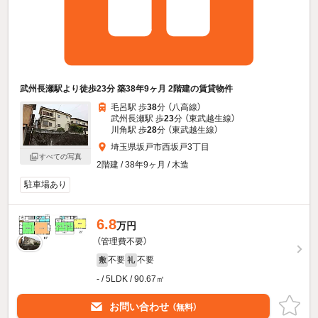
武州長瀬駅より徒歩23分 築38年9ヶ月 2階建の賃貸物件
毛呂駅 歩
38
分 （八高線）
武州長瀬駅 歩
23
分 （東武越生線）
川角駅 歩
28
分 （東武越生線）
埼玉県坂戸市西坂戸3丁目
すべての写真
2階建 / 38年9ヶ月 / 木造
駐車場あり
6.8
万円
（管理費不要）
不要
不要
敷
礼
- / 5LDK / 90.67㎡
お問い合わせ
（無料）