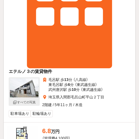
エテルノ３の賃貸物件
毛呂駅 歩
13
分 （八高線）
東毛呂駅 歩
6
分 （東武越生線）
武州唐沢駅 歩
10
分 （東武越生線）
埼玉県入間郡毛呂山町平山２丁目
すべての写真
2階建 / 5年11ヶ月 / 木造
駐車場あり
駐輪場あり
6.8
万円
（管理費4,100円）