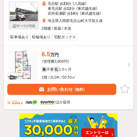
毛呂駅 歩
23
分 （八高線）
東毛呂駅 歩
12
分 （東武越生線）
武州長瀬駅 歩
14
分 （東武越生線）
埼玉県入間郡毛呂山町大字前久保
すべての写真
2階建 / 新築 / 木造
駐車場あり
駐輪場あり
宅配ボックス
6.5
万円
（管理費3,900円）
不要
1.0ヶ月
敷
礼
1階 / 2LDK / 50.53㎡
お問い合わせ
（無料）
ほか提供