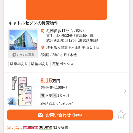
キャトルセゾンの賃貸物件
毛呂駅 歩
17
分 （八高線）
東毛呂駅 歩
13
分 （東武越生線）
武州唐沢駅 歩
17
分 （東武越生線）
埼玉県入間郡毛呂山町平山１丁目
3階建 / 2年1ヶ月 / 木造
すべての写真
駐車場あり
駐輪場あり
宅配ボックス
8.15
万円
（管理費4,100円）
不要
1.0ヶ月
敷
礼
2階 / 2LDK / 59.66㎡
お問い合わせ
（無料）
ほか提供