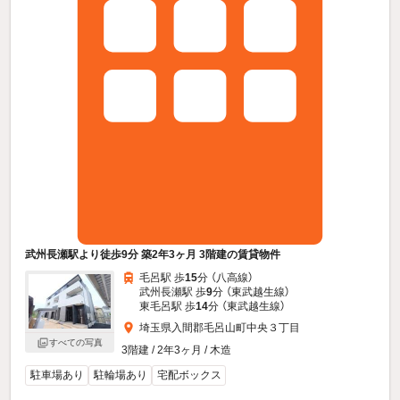
武州長瀬駅より徒歩9分 築2年3ヶ月 3階建の賃貸物件
毛呂駅 歩
15
分 （八高線）
武州長瀬駅 歩
9
分 （東武越生線）
東毛呂駅 歩
14
分 （東武越生線）
埼玉県入間郡毛呂山町中央３丁目
すべての写真
3階建 / 2年3ヶ月 / 木造
駐車場あり
駐輪場あり
宅配ボックス