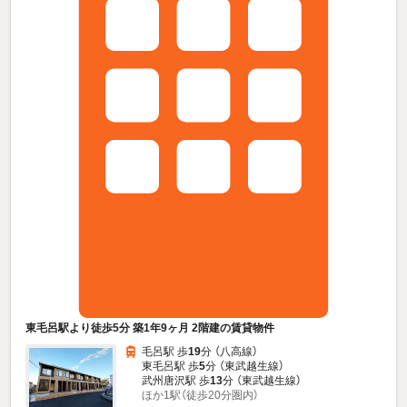
東毛呂駅より徒歩5分 築1年9ヶ月 2階建の賃貸物件
毛呂駅 歩
19
分 （八高線）
東毛呂駅 歩
5
分 （東武越生線）
武州唐沢駅 歩
13
分 （東武越生線）
ほか1駅（徒歩20分圏内）