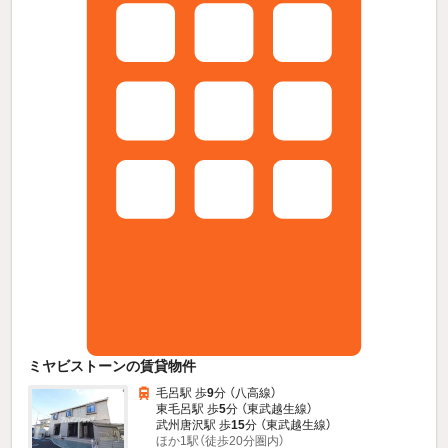
ミヤビストーンの賃貸物件
毛呂駅 歩
9
分 （八高線）
東毛呂駅 歩
5
分 （東武越生線）
武州唐沢駅 歩
15
分 （東武越生線）
ほか1駅（徒歩20分圏内）