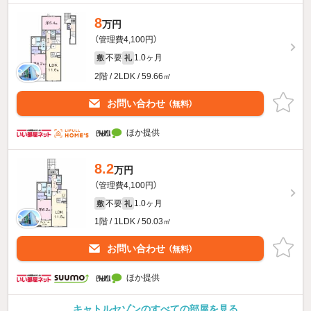
8
万円
（管理費4,100円）
不要
1.0ヶ月
敷
礼
2階 / 2LDK / 59.66㎡
お問い合わせ
（無料）
ほか提供
8.2
万円
（管理費4,100円）
不要
1.0ヶ月
敷
礼
1階 / 1LDK / 50.03㎡
お問い合わせ
（無料）
ほか提供
キャトルセゾンのすべての部屋を見る