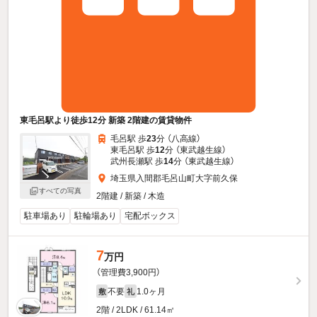
東毛呂駅より徒歩12分 新築 2階建の賃貸物件
毛呂駅 歩
23
分 （八高線）
東毛呂駅 歩
12
分 （東武越生線）
武州長瀬駅 歩
14
分 （東武越生線）
埼玉県入間郡毛呂山町大字前久保
すべての写真
2階建 / 新築 / 木造
駐車場あり
駐輪場あり
宅配ボックス
7
万円
（管理費3,900円）
不要
1.0ヶ月
敷
礼
2階 / 2LDK / 61.14㎡