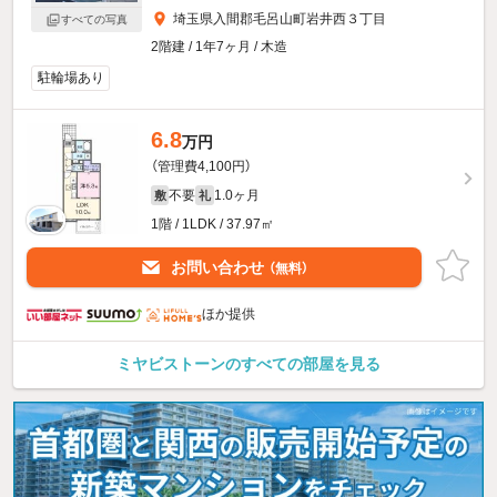
埼玉県入間郡毛呂山町岩井西３丁目
すべての写真
2階建 / 1年7ヶ月 / 木造
駐輪場あり
6.8
万円
（管理費4,100円）
不要
1.0ヶ月
敷
礼
1階 / 1LDK / 37.97㎡
お問い合わせ
（無料）
ほか提供
ミヤビストーンのすべての部屋を見る