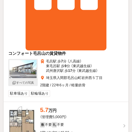
コンフォート毛呂山の賃貸物件
毛呂駅 歩
7
分 （八高線）
東毛呂駅 歩
9
分 （東武越生線）
武州唐沢駅 歩
17
分 （東武越生線）
埼玉県入間郡毛呂山町岩井西５丁目
すべての写真
2階建 / 22年6ヶ月 / 軽量鉄骨
駐車場あり
駐輪場あり
5.7
万円
（管理費5,000円）
不要
不要
敷
礼