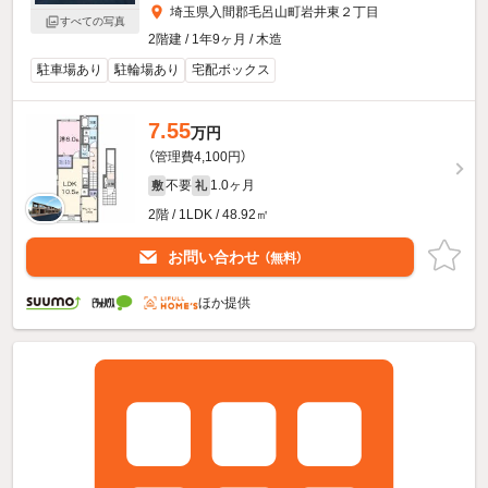
埼玉県入間郡毛呂山町岩井東２丁目
すべての写真
2階建 / 1年9ヶ月 / 木造
駐車場あり
駐輪場あり
宅配ボックス
7.55
万円
（管理費4,100円）
不要
1.0ヶ月
敷
礼
2階 / 1LDK / 48.92㎡
お問い合わせ
（無料）
ほか提供