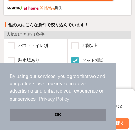
提供
他の人はこんな条件で絞り込んでいます！
人気のこだわり条件
バス・トイレ別
2階以上
駐車場あり
ペット相談
洗濯機置場あり
独立洗面台
By using our services, you agree that we and
our
partners
use cookies to improve
エアコンあり
都市ガス
advertising and enhance your experience on
アプリに切り替えて、サクサクお部屋探し
our services.
Privacy Policy
温水洗浄便座
オートロック
会員登録なしですぐ使える。マップ検索やお気に入り保存など、
アプリ限定の便利な機能が使えます！
OK
コンロ2口以上
追焚き機能
Web版で続行
アプリを開く
駅・沿線を変更
絞り込み条件を変更
TV付インターホン
角部屋