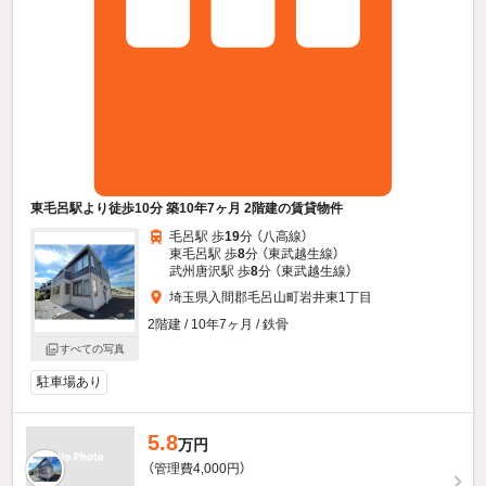
東毛呂駅より徒歩10分 築10年7ヶ月 2階建の賃貸物件
毛呂駅 歩
19
分 （八高線）
東毛呂駅 歩
8
分 （東武越生線）
武州唐沢駅 歩
8
分 （東武越生線）
埼玉県入間郡毛呂山町岩井東1丁目
2階建 / 10年7ヶ月 / 鉄骨
すべての写真
駐車場あり
5.8
万円
（管理費4,000円）