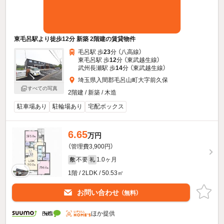
東毛呂駅より徒歩12分 新築 2階建の賃貸物件
毛呂駅 歩
23
分 （八高線）
東毛呂駅 歩
12
分 （東武越生線）
武州長瀬駅 歩
14
分 （東武越生線）
埼玉県入間郡毛呂山町大字前久保
すべての写真
2階建 / 新築 / 木造
駐車場あり
駐輪場あり
宅配ボックス
6.65
万円
（管理費3,900円）
不要
1.0ヶ月
敷
礼
1階 / 2LDK / 50.53㎡
お問い合わせ
（無料）
ほか提供