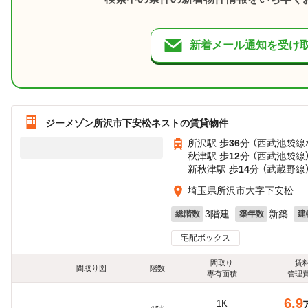
新着メール通知を受け
ジーメゾン所沢市下安松ネストの賃貸物件
所沢駅 歩
36
分 （西武池袋線
秋津駅 歩
12
分 （西武池袋線
新秋津駅 歩
14
分 （武蔵野線
埼玉県所沢市大字下安松
3階建
新築
総階数
築年数
建
宅配ボックス
間取り
賃
間取り図
階数
専有面積
管理
6.9
1K