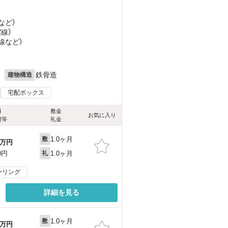
など
）
宿線）
線
など
）
月
鉄骨造
建物構造
宅配ボックス
料
敷金
お気に入り
費等
礼金
1.0ヶ月
敷
万円
1.0ヶ月
0円
礼
ーリング
詳細を見る
1.0ヶ月
敷
万円