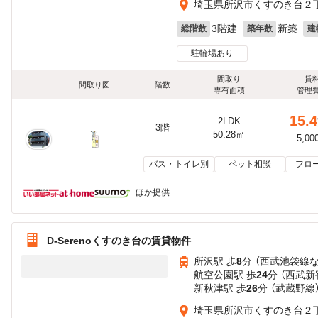
埼玉県所沢市くすのき台２丁目
3階建
新築
総階数
築年数
建
駐輪場あり
間取り
賃
間取り図
階数
専有面積
管理
15.4
2LDK
3階
50.28㎡
5,00
バス・トイレ別
ペット相談
フロ
ほか提供
D-Serenoくすのき台の賃貸物件
所沢駅 歩
8
分 （西武池袋線
航空公園駅 歩
24
分 （西武新
新秋津駅 歩
26
分 （武蔵野線
埼玉県所沢市くすのき台２丁目