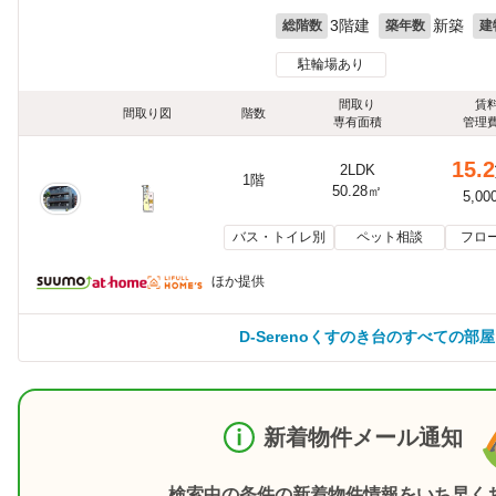
3階建
新築
総階数
築年数
建
駐輪場あり
間取り
賃
間取り図
階数
専有面積
管理
15.2
2LDK
1階
50.28㎡
5,00
バス・トイレ別
ペット相談
フロ
ほか提供
D-Serenoくすのき台のすべての部
新着物件メール通知
検索中の条件の新着物件情報をいち早く