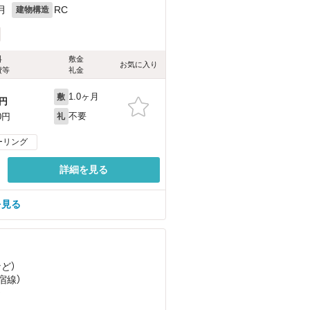
月
RC
建物構造
料
敷金
お気に入り
費等
礼金
1.0ヶ月
敷
円
不要
0円
礼
ーリング
詳細を見る
を見る
など
）
宿線）
）