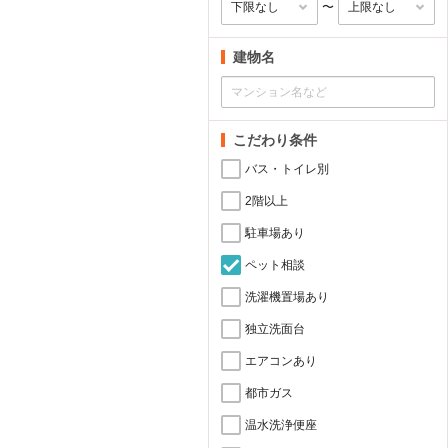
〜
建物名
こだわり条件
バス・トイレ別
2階以上
駐車場あり
ペット相談
洗濯機置場あり
独立洗面台
エアコンあり
都市ガス
温水洗浄便座