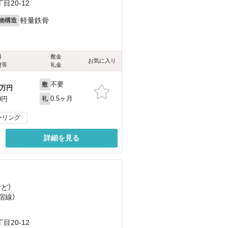
20-12
軽量鉄骨
物構造
料
敷金
お気に入り
費等
礼金
不要
敷
万円
0.5ヶ月
0円
礼
ーリング
詳細を見る
など
）
宿線）
）
20-12