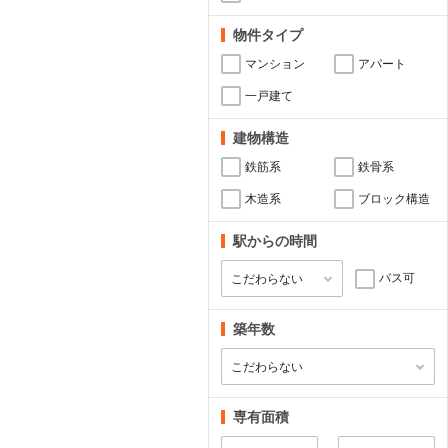
物件タイプ
マンション
アパート
一戸建て
建物構造
鉄筋系
鉄骨系
木造系
ブロック構造
駅からの時間
バス可
築年数
専有面積