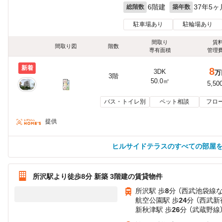
6階建
37年5ヶ
総階数
築年数
駐車場あり
駐輪場あり
間取り
賃
間取り図
階数
専有面積
管理
新着
8
3DK
万
3階
50.0㎡
5,50
バス・トイレ別
ペット相談
フロ
提供
ヒルサイドテラスのすべての部屋
所沢駅より徒歩8分 新築 3階建の賃貸物件
所沢駅 歩
8
分 （西武池袋線
航空公園駅 歩
24
分 （西武新
新秋津駅 歩
26
分 （武蔵野線