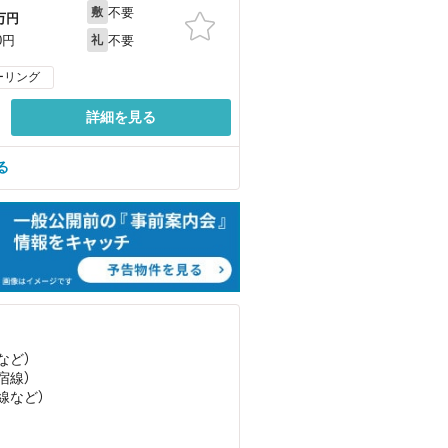
不要
敷
万円
不要
0円
礼
ーリング
詳細を見る
る
など
）
宿線）
線
など
）