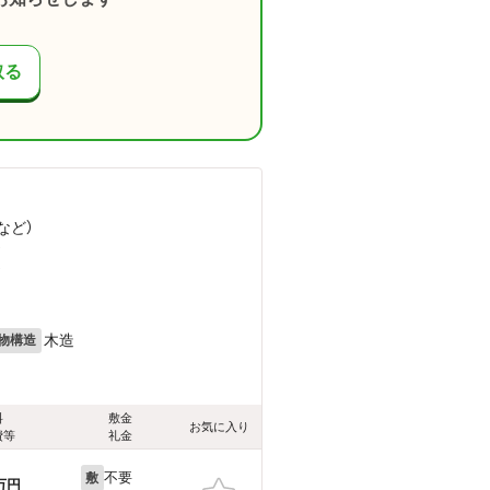
取る
など
）
）
）
木造
物構造
料
敷金
お気に入り
費等
礼金
不要
敷
万円