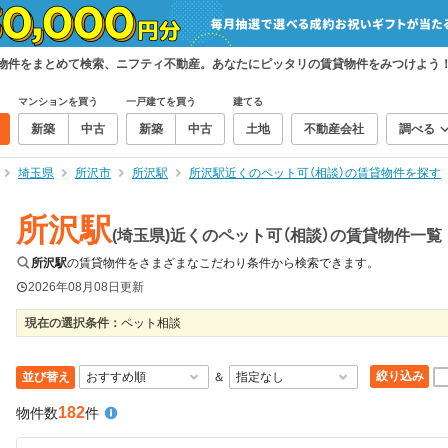
賃貸物件をまとめて検索、ニフティ不動産。あなたにピッタリの賃貸物件をみつけよう
マンションを買う
一戸建てを買う
建てる
新築
中古
新築
中古
土地
不動産会社
調べる
埼玉県
所沢市
所沢駅
所沢駅近くのペット可（相談）の賃貸物件を探す
所沢駅
(埼玉県)近くのペット可（相談）の賃貸物件一覧
所沢駅
の賃貸物件をさまざまなこだわり条件から検索できます。
2026年08月08日
更新
現在の選択条件：
ペット相談
絞り込み
並び替え
＆
182
物件数
件