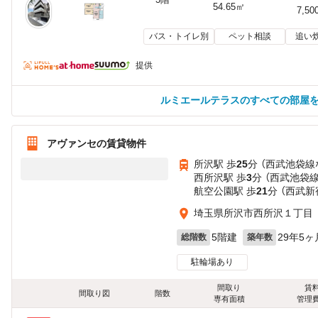
54.65㎡
7,50
バス・トイレ別
ペット相談
追い
提供
ルミエールテラスのすべての部屋
アヴァンセの賃貸物件
所沢駅 歩
25
分 （西武池袋線
西所沢駅 歩
3
分 （西武池袋
航空公園駅 歩
21
分 （西武新
埼玉県所沢市西所沢１丁目
5階建
29年5ヶ
総階数
築年数
駐輪場あり
間取り
賃
間取り図
階数
専有面積
管理