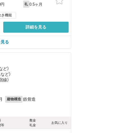
0.5ヶ月
0円
礼
炊き機能
詳細を見る
を見る
など
）
線
など
）
宿線）
月
鉄骨造
建物構造
料
敷金
お気に入り
費等
礼金