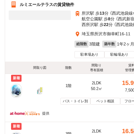
ルミエールテラスの賃貸物件
所沢駅 歩
13
分 （西武池袋線
航空公園駅 歩
8
分 （西武新
西所沢駅 歩
22
分 （西武池袋
埼玉県所沢市御幸町16-11
3階建
1年2ヶ
総階数
築年数
駐車場あり
駐輪場あり
間取り
賃
間取り図
階数
専有面積
管理
新着
15.9
2LDK
1階
50.2㎡
7,50
バス・トイレ別
ペット相談
フロ
提供
新着
16.5
2LDK
3階