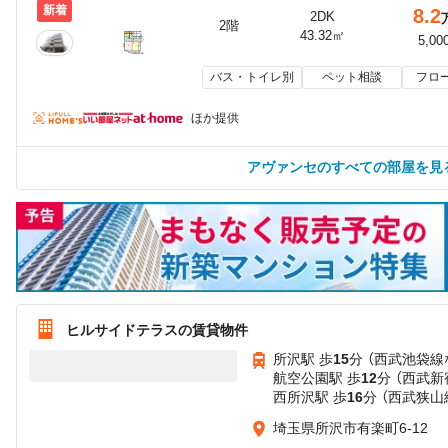
新着
8.2
2DK
2階
43.32㎡
5,00
バス・トイレ別
ペット相談
フロ
ほか提供
アヴァンセのすべての部屋を見
ヒルサイドテラスの賃貸物件
所沢駅 歩
15
分 （西武池袋線
航空公園駅 歩
12
分 （西武新
西所沢駅 歩
16
分 （西武狭山
埼玉県所沢市有楽町6-12