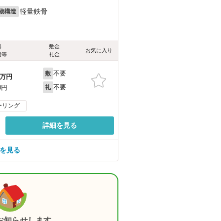
軽量鉄骨
物構造
料
敷金
お気に入り
費等
礼金
不要
敷
万円
不要
0円
礼
ーリング
詳細を見る
屋を見る
お知らせします