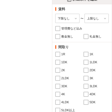
賃料
〜
管理費など込み
敷金無し
礼金無し
間取り
1R
1K
1DK
1LDK
2K
2DK
2LDK
3K
3DK
3LDK
4K
4DK
4LDK
5DK
5LDK以上