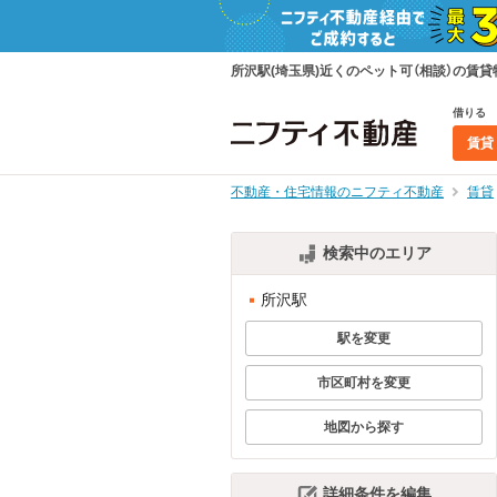
所沢駅(埼玉県)近くのペット可（相談）の
借りる
賃貸
不動産・住宅情報のニフティ不動産
賃貸
検索中のエリア
所沢駅
駅を変更
市区町村を変更
地図から探す
詳細条件を編集