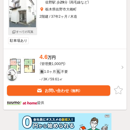
佐野駅 歩
29
分 （両毛線
など
）
栃木県佐野市大橋町
2階建 / 37年2ヶ月 / 木造
すべての写真
駐車場あり
4.6
万円
（管理費1,000円）
1.0ヶ月
不要
敷
礼
- / 3K / 59.61㎡
お問い合わせ
（無料）
提供