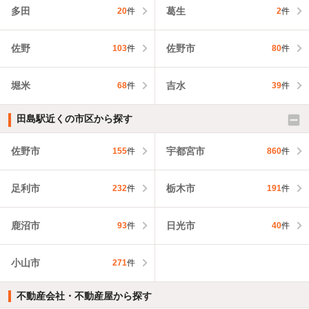
多田
葛生
20
件
2
件
佐野
佐野市
103
件
80
件
堀米
吉水
68
件
39
件
田島駅近くの市区から探す
佐野市
宇都宮市
155
件
860
件
足利市
栃木市
232
件
191
件
鹿沼市
日光市
93
件
40
件
小山市
271
件
不動産会社・不動産屋から探す