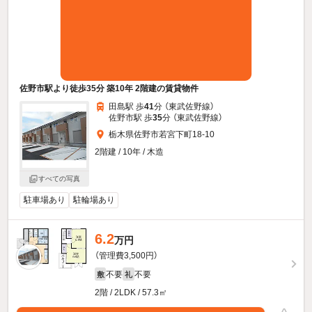
佐野市駅より徒歩35分 築10年 2階建の賃貸物件
田島駅 歩
41
分 （東武佐野線）
佐野市駅 歩
35
分 （東武佐野線）
栃木県佐野市若宮下町18-10
2階建 / 10年 / 木造
すべての写真
駐車場あり
駐輪場あり
6.2
万円
（管理費3,500円）
不要
不要
敷
礼
2階 / 2LDK / 57.3㎡