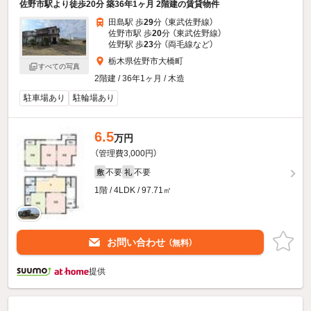
佐野市駅より徒歩20分 築36年1ヶ月 2階建の賃貸物件
田島駅 歩
29
分 （東武佐野線）
佐野市駅 歩
20
分 （東武佐野線）
佐野駅 歩
23
分 （両毛線
など
）
栃木県佐野市大橋町
すべての写真
2階建 / 36年1ヶ月 / 木造
駐車場あり
駐輪場あり
6.5
万円
（管理費3,000円）
不要
不要
敷
礼
1階 / 4LDK / 97.71㎡
お問い合わせ
（無料）
提供