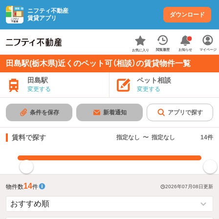
ニフティ不動産
ダウンロード
賃貸アプリ
お知らせ
閲覧履歴
マイページ
お気に入り
田島駅(栃木県)近くのペット可（相談）の賃貸物件一覧
田島駅
ペット相談
変更する
変更する
条件を保存
新着通知
アプリで探す
賃料で探す
指定なし
〜
指定なし
14
件
指定した賃料で絞り込む
14
物件数
件
2026年07月08日
更新