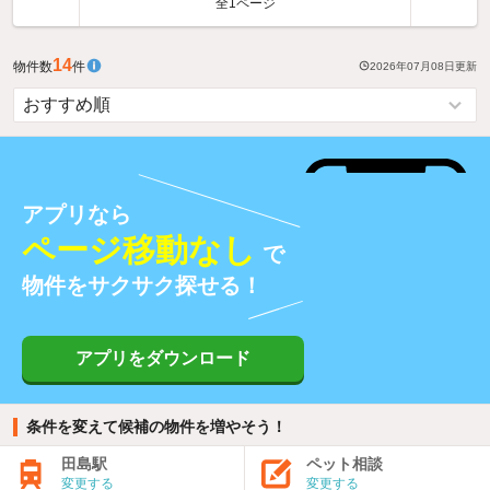
全1ページ
14
物件数
件
2026年07月08日
更新
アプリなら
ページ移動なし
で
物件をサクサク探せる！
アプリをダウンロード
条件を変えて候補の物件を増やそう！
田島駅
ペット相談
変更する
変更する