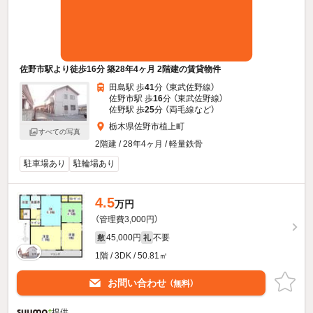
佐野市駅より徒歩16分 築28年4ヶ月 2階建の賃貸物件
田島駅 歩
41
分 （東武佐野線）
佐野市駅 歩
16
分 （東武佐野線）
佐野駅 歩
25
分 （両毛線
など
）
栃木県佐野市植上町
すべての写真
2階建 / 28年4ヶ月 / 軽量鉄骨
駐車場あり
駐輪場あり
4.5
万円
（管理費3,000円）
45,000円
不要
敷
礼
1階 / 3DK / 50.81㎡
お問い合わせ
（無料）
提供