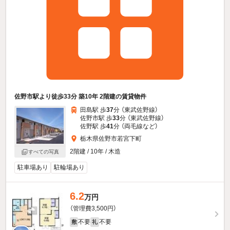
佐野市駅より徒歩33分 築10年 2階建の賃貸物件
田島駅 歩
37
分 （東武佐野線）
佐野市駅 歩
33
分 （東武佐野線）
佐野駅 歩
41
分 （両毛線
など
）
栃木県佐野市若宮下町
2階建 / 10年 / 木造
すべての写真
駐車場あり
駐輪場あり
6.2
万円
（管理費3,500円）
不要
不要
敷
礼