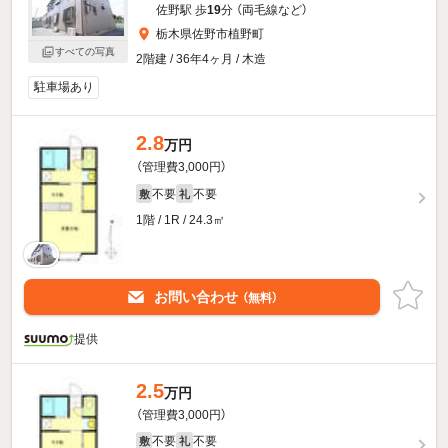
佐野駅 歩
19
分 （両毛線
など
）
栃木県佐野市植野町
すべての写真
2階建 / 36年4ヶ月 / 木造
駐車場あり
2.8
万円
（管理費3,000円）
不要
不要
敷
礼
1階 / 1R / 24.3㎡
お問い合わせ
（無料）
提供
2.5
万円
（管理費3,000円）
不要
不要
敷
礼