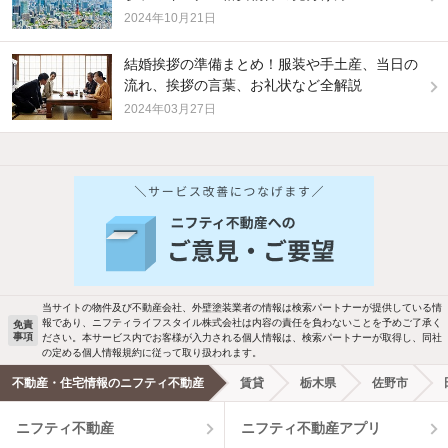
2024年10月21日
結婚挨拶の準備まとめ！服装や手土産、当日の
流れ、挨拶の言葉、お礼状など全解説
2024年03月27日
他の人はこんな条件で絞り込んでいます！
人気のこだわり条件
新着物件メール通知
バス・トイレ別
2階以上
検索中の条件の新着物件情報をいち早く
駐車場あり
ペット相談
お知らせします
当サイトの物件及び不動産会社、外壁塗装業者の情報は検索パートナーが提供している情
報であり、ニフティライフスタイル株式会社は内容の責任を負わないことを予めご了承く
免責
事項
ださい。本サービス内でお客様が入力される個人情報は、検索パートナーが取得し、同社
洗濯機置場あり
独立洗面台
新着メール通知を受け取る
の定める個人情報規約に従って取り扱われます。
不動産・住宅情報のニフティ不動産
賃貸
栃木県
佐野市
エアコンあり
都市ガス
ニフティ不動産
ニフティ不動産アプリ
温水洗浄便座
オートロック