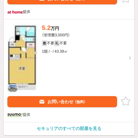
提供
5.2
万円
（管理費3,000円）
不要
不要
敷
礼
1階 / - / 43.39㎡
お問い合わせ
（無料）
提供
セキュリアのすべての部屋を見る