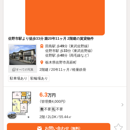
佐野市駅より徒歩33分 築20年11ヶ月 2階建の賃貸物件
田島駅 歩
49
分 （東武佐野線）
佐野市駅 歩
33
分 （東武佐野線）
佐野駅 歩
40
分 （両毛線
など
）
栃木県佐野市高萩町
2階建 / 20年11ヶ月 / 軽量鉄骨
すべての写真
駐車場あり
駐輪場あり
6.3
万円
（管理費4,000円）
不要
不要
敷
礼
2階 / 2LDK / 55.44㎡
お問い合わせ
（無料）