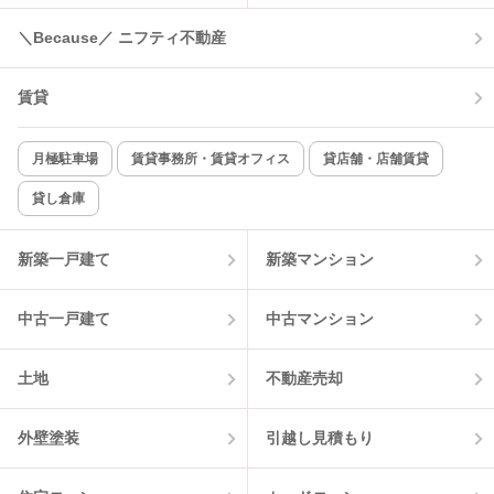
＼Because／ ニフティ不動産
コンロ2口以上
追焚き機能
賃貸
TV付インターホン
角部屋
新着のみ
インターネット無料
月極駐車場
賃貸事務所・賃貸オフィス
貸店舗・店舗賃貸
貸し倉庫
該当件数:
物件一覧に反映
14
件
新築一戸建て
新築マンション
中古一戸建て
中古マンション
土地
不動産売却
外壁塗装
引越し見積もり