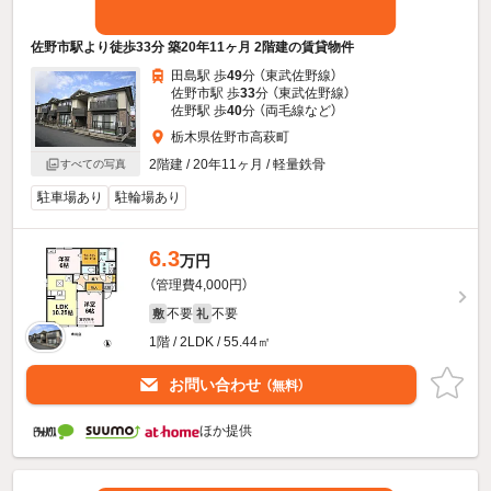
佐野市駅より徒歩33分 築20年11ヶ月 2階建の賃貸物件
田島駅 歩
49
分 （東武佐野線）
佐野市駅 歩
33
分 （東武佐野線）
佐野駅 歩
40
分 （両毛線
など
）
栃木県佐野市高萩町
2階建 / 20年11ヶ月 / 軽量鉄骨
すべての写真
駐車場あり
駐輪場あり
6.3
万円
（管理費4,000円）
不要
不要
敷
礼
1階 / 2LDK / 55.44㎡
お問い合わせ
（無料）
ほか提供