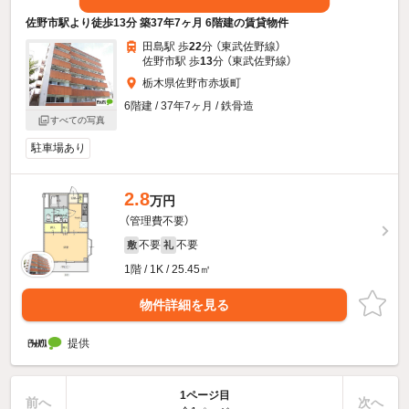
佐野市駅より徒歩13分 築37年7ヶ月 6階建の賃貸物件
田島駅 歩
22
分 （東武佐野線）
佐野市駅 歩
13
分 （東武佐野線）
栃木県佐野市赤坂町
6階建 / 37年7ヶ月 / 鉄骨造
すべての写真
駐車場あり
2.8
万円
（管理費不要）
不要
不要
敷
礼
1階 / 1K / 25.45㎡
物件詳細を見る
提供
1ページ目
前へ
次へ