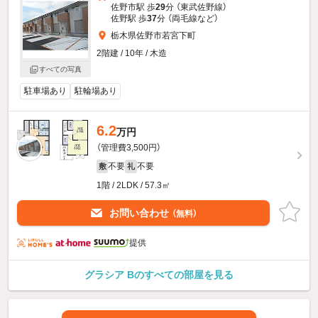
佐野市駅 歩
29
分 （東武佐野線）
佐野駅 歩
37
分 （両毛線
など
）
栃木県佐野市若宮下町
2階建 / 10年 / 木造
すべての写真
駐車場あり
駐輪場あり
6.2
万円
（管理費3,500円）
不要
不要
敷
礼
1階 / 2LDK / 57.3㎡
お問い合わせ
（無料）
提供
グラシア Bのすべての部屋を見る