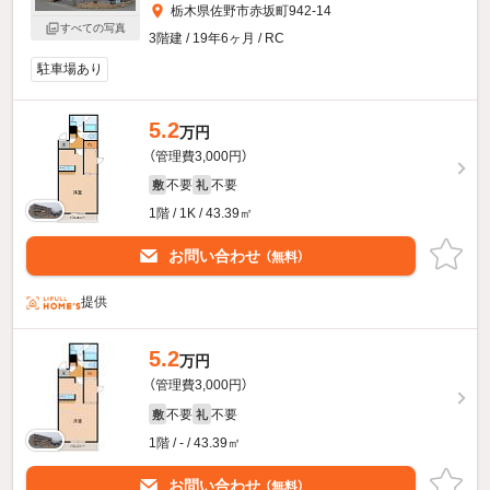
栃木県佐野市赤坂町942-14
すべての写真
3階建 / 19年6ヶ月 / RC
駐車場あり
5.2
万円
（管理費3,000円）
不要
不要
敷
礼
1階 / 1K / 43.39㎡
お問い合わせ
（無料）
提供
5.2
万円
（管理費3,000円）
不要
不要
敷
礼
1階 / - / 43.39㎡
お問い合わせ
（無料）