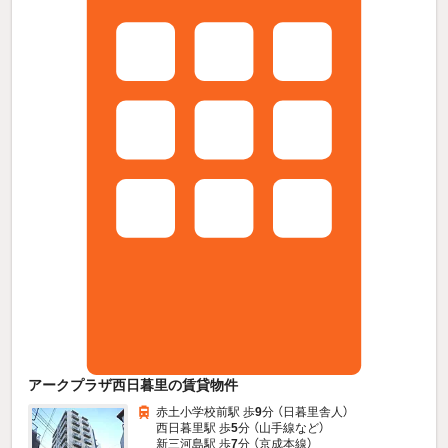
アークプラザ西日暮里の賃貸物件
赤土小学校前駅 歩
9
分 （日暮里舎人）
西日暮里駅 歩
5
分 （山手線
など
）
新三河島駅 歩
7
分 （京成本線）