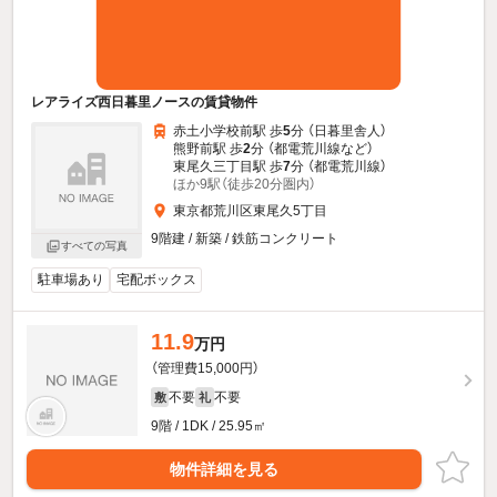
レアライズ西日暮里ノースの賃貸物件
赤土小学校前駅 歩
5
分 （日暮里舎人）
熊野前駅 歩
2
分 （都電荒川線
など
）
東尾久三丁目駅 歩
7
分 （都電荒川線）
ほか9駅（徒歩20分圏内）
東京都荒川区東尾久5丁目
9階建 / 新築 / 鉄筋コンクリート
すべての写真
駐車場あり
宅配ボックス
11.9
万円
（管理費15,000円）
不要
不要
敷
礼
9階 / 1DK / 25.95㎡
物件詳細を見る