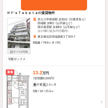
ＨＹ’ｓＴａｂａｔａの賃貸物件
赤土小学校前駅 歩
11
分 （日暮里舎人）
田端駅 歩
9
分 （山手線
など
）
西日暮里駅 歩
10
分 （山手線
など
）
ほか8駅（徒歩20分圏内）
東京都北区田端新町1丁目9-7
8階建 / 7年8ヶ月 / RC
すべての写真
宅配ボックス
13.2
新着
万円
（管理費8,000円）
不要
1.0ヶ月
敷
礼
5階 / 1K / 25.6㎡