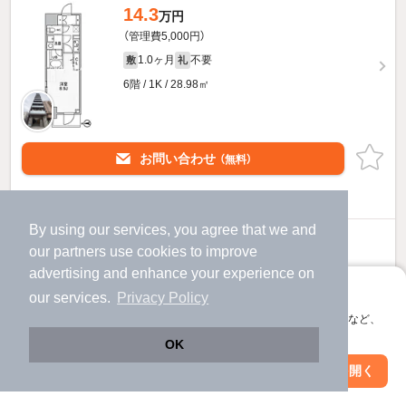
14.3
万円
（管理費5,000円）
1.0ヶ月
不要
敷
礼
6階 / 1K / 28.98㎡
お問い合わせ
（無料）
ほか提供
By using our services, you agree that we and
13.9
万円
our
partners
use cookies to improve
（管理費5,000円）
advertising and enhance your experience on
1.0ヶ月
不要
敷
礼
アプリに切り替えて、サクサクお部屋探し
our services.
Privacy Policy
4階 / 1K / 28.98㎡
会員登録なしですぐ使える。マップ検索やお気に入り保存など、
アプリ限定の便利な機能が使えます！
OK
Web版で続行
アプリを開く
駅・沿線を変更
絞り込み条件を変更
お問い合わせ
（無料）