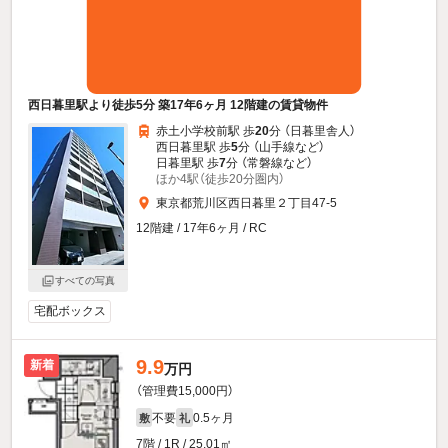
西日暮里駅より徒歩5分 築17年6ヶ月 12階建の賃貸物件
赤土小学校前駅 歩
20
分 （日暮里舎人）
西日暮里駅 歩
5
分 （山手線
など
）
日暮里駅 歩
7
分 （常磐線
など
）
ほか4駅（徒歩20分圏内）
東京都荒川区西日暮里２丁目47-5
12階建 / 17年6ヶ月 / RC
すべての写真
宅配ボックス
9.9
新着
万円
（管理費15,000円）
不要
0.5ヶ月
敷
礼
7階 / 1R / 25.01㎡