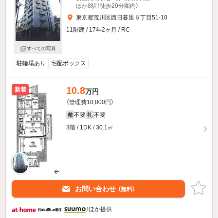
ほか8駅（徒歩20分圏内）
東京都荒川区西日暮里６丁目51-10
11階建 / 17年2ヶ月 / RC
すべての写真
駐輪場あり
宅配ボックス
10.8
新着
万円
（管理費10,000円）
不要
不要
敷
礼
3階 / 1DK / 30.1㎡
お問い合わせ
（無料）
ほか提供