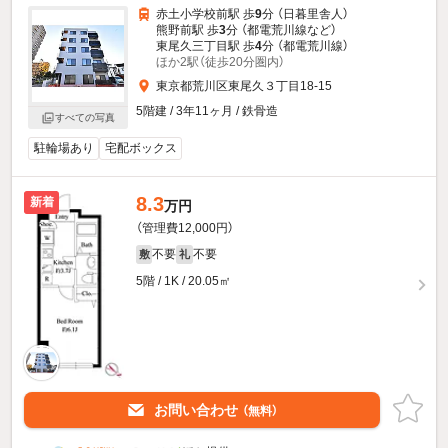
赤土小学校前駅 歩
9
分 （日暮里舎人）
熊野前駅 歩
3
分 （都電荒川線
など
）
東尾久三丁目駅 歩
4
分 （都電荒川線）
ほか2駅（徒歩20分圏内）
東京都荒川区東尾久３丁目18-15
5階建 / 3年11ヶ月 / 鉄骨造
すべての写真
駐輪場あり
宅配ボックス
8.3
新着
万円
（管理費12,000円）
不要
不要
敷
礼
5階 / 1K / 20.05㎡
お問い合わせ
（無料）