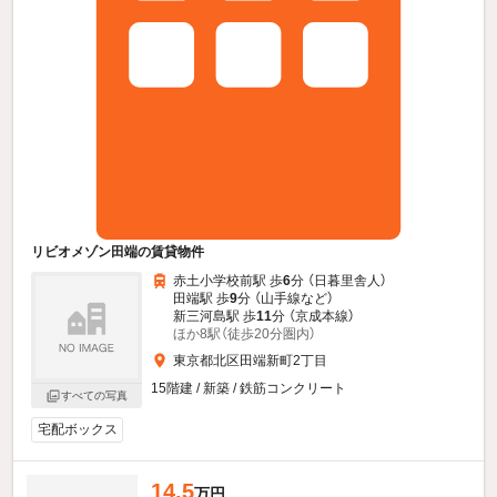
リビオメゾン田端の賃貸物件
赤土小学校前駅 歩
6
分 （日暮里舎人）
田端駅 歩
9
分 （山手線
など
）
新三河島駅 歩
11
分 （京成本線）
ほか8駅（徒歩20分圏内）
東京都北区田端新町2丁目
15階建 / 新築 / 鉄筋コンクリート
すべての写真
宅配ボックス
14.5
万円