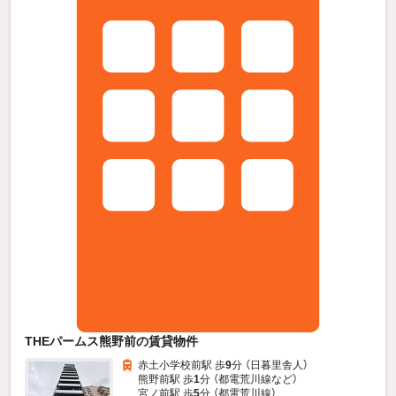
THEパームス熊野前の賃貸物件
赤土小学校前駅 歩
9
分 （日暮里舎人）
熊野前駅 歩
1
分 （都電荒川線
など
）
宮ノ前駅 歩
5
分 （都電荒川線）