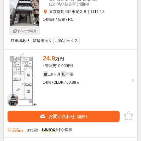
ほか8駅（徒歩20分圏内）
東京都荒川区東尾久５丁目11-12
14階建 / 新築 / RC
すべての写真
駐車場あり
駐輪場あり
宅配ボックス
24.9
万円
（管理費10,000円）
1.0ヶ月
不要
敷
礼
14階 / 2LDK / 60.89㎡
お問い合わせ
（無料）
ほか提供