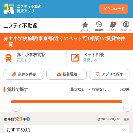
ニフティ不動産
ダウンロード
賃貸アプリ
お知らせ
閲覧履歴
マイページ
お気に入り
赤土小学校前駅(東京都)近くのペット可（相談）の賃貸物件
一覧
赤土小学校前駅
ペット相談
変更する
変更する
条件を保存
新着通知
アプリで探す
賃料で探す
指定なし
〜
指定なし
523
件
指定した賃料で絞り込む
523
物件数
件
2026年08月05日
更新