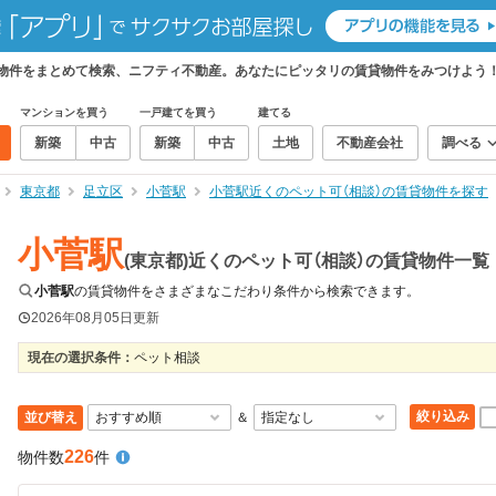
賃貸物件をまとめて検索、ニフティ不動産。あなたにピッタリの賃貸物件をみつけよう
マンションを買う
一戸建てを買う
建てる
新築
中古
新築
中古
土地
不動産会社
調べる
東京都
足立区
小菅駅
小菅駅近くのペット可（相談）の賃貸物件を探す
小菅駅
(東京都)近くのペット可（相談）の賃貸物件一覧
小菅駅
の賃貸物件をさまざまなこだわり条件から検索できます。
2026年08月05日
更新
現在の選択条件：
ペット相談
絞り込み
並び替え
＆
226
物件数
件