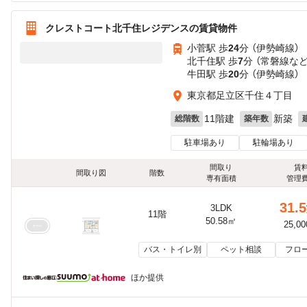
クレストコート北千住レジデンスの賃貸物件
小菅駅 歩
24
分 （伊勢崎線）
北千住駅 歩
7
分 （常磐線
な
牛田駅 歩
20
分 （伊勢崎線）
東京都足立区千住４丁目
11階建
新築
総階数
築年数
駐車場あり
駐輪場あり
間取り
賃
間取り図
階数
専有面積
管理
31.5
3LDK
11階
50.58㎡
25,0
バス・トイレ別
ペット相談
フロ
ほか提供