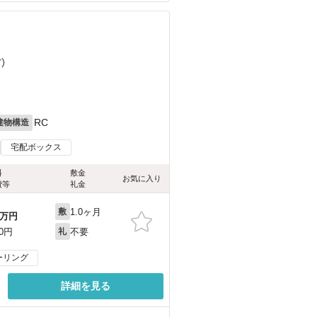
ど
）
RC
建物構造
宅配ボックス
料
敷金
お気に入り
費等
礼金
1.0ヶ月
敷
万円
不要
00円
礼
ーリング
詳細を見る