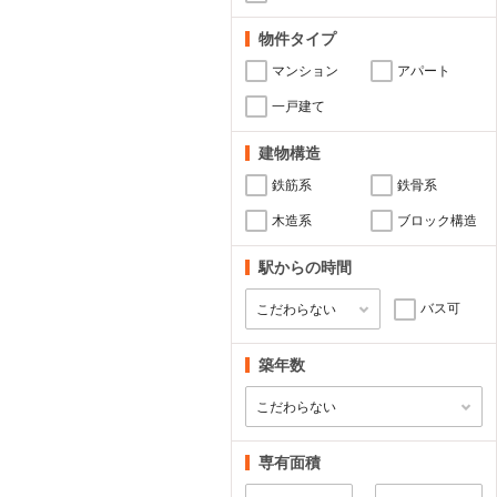
物件タイプ
マンション
アパート
一戸建て
建物構造
鉄筋系
鉄骨系
木造系
ブロック構造
駅からの時間
バス可
築年数
専有面積