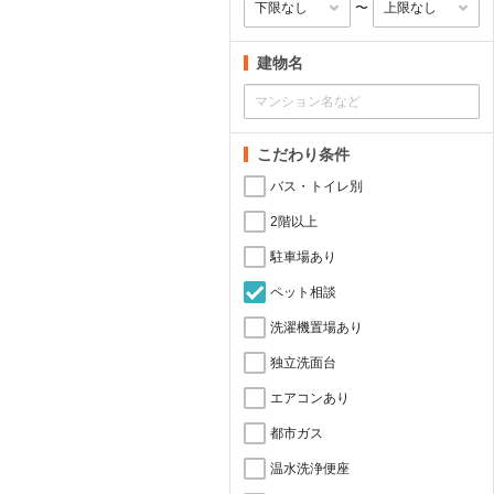
〜
建物名
こだわり条件
バス・トイレ別
2階以上
駐車場あり
ペット相談
洗濯機置場あり
独立洗面台
エアコンあり
都市ガス
温水洗浄便座