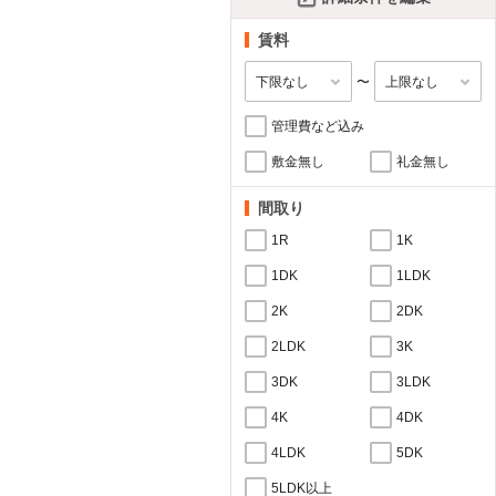
賃料
〜
管理費など込み
敷金無し
礼金無し
間取り
1R
1K
1DK
1LDK
2K
2DK
2LDK
3K
3DK
3LDK
4K
4DK
4LDK
5DK
5LDK以上