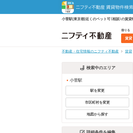
小菅駅(東京都)近くのペット可（相談）の
借りる
賃貸
不動産・住宅情報のニフティ不動産
賃貸
検索中のエリア
小菅駅
駅を変更
市区町村を変更
地図から探す
詳細条件を編集