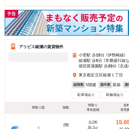
アリビス綾瀬の賃貸物件
小菅駅 歩
15
分 （伊勢崎線）
綾瀬駅 歩
5
分 （常磐緩行線
堀切菖蒲園駅 歩
20
分 （京成
東京都足立区綾瀬１丁目
5階建
新築
総階数
築年数
建
駐車場あり
駐輪場あり
間取り
賃
間取り図
階数
専有面積
管理
15.6
1LDK
2階
35.3㎡