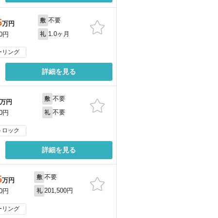
不要
5
敷
万円
1.0ヶ月
00円
礼
ーリング
詳細を見る
不要
敷
万円
不要
00円
礼
トロック
詳細を見る
不要
5
敷
万円
201,500円
00円
礼
ーリング