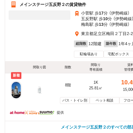
メインステージ五反野２の賃貸物件
小菅駅 歩
17
分 （伊勢崎線）
五反野駅 歩
10
分 （伊勢崎線
梅島駅 歩
13
分 （伊勢崎線）
東京都足立区梅田２丁目2-2
12階建
1年4ヶ
総階数
築年数
駐輪場あり
宅配ボックス
間取り
賃
間取り図
階数
専有面積
管理
新着
10.4
1K
8階
25.81㎡
15,0
バス・トイレ別
ペット相談
フロ
提供
メインステージ五反野２のすべての部