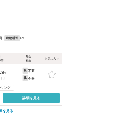
）
月
RC
建物構造
料
敷金
お気に入り
費等
礼金
不要
敷
万円
不要
00円
礼
ーリング
詳細を見る
屋を見る