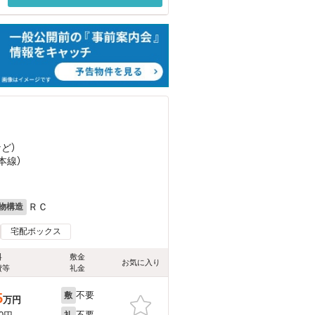
など
）
本線）
ＲＣ
物構造
宅配ボックス
料
敷金
お気に入り
費等
礼金
不要
5
敷
万円
不要
礼