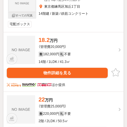
東京都練馬区旭丘1丁目
14階建 / 新築 / 鉄筋コンクリート
すべての写真
宅配ボックス
18.2
万円
（管理費20,000円）
182,000円
不要
敷
礼
14階 / 1LDK / 41.3㎡
物件詳細を見る
ほか提供
22
万円
（管理費25,000円）
220,000円
不要
敷
礼
2階 / 2LDK / 50.5㎡