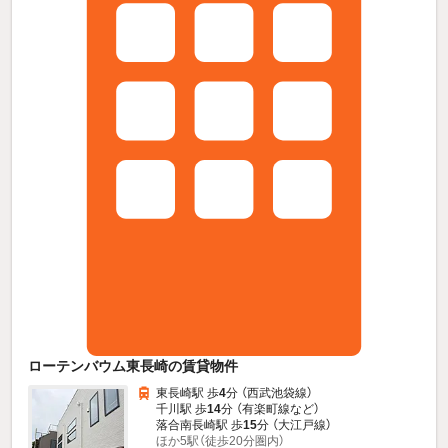
ローテンバウム東長崎の賃貸物件
東長崎駅 歩
4
分 （西武池袋線）
千川駅 歩
14
分 （有楽町線
など
）
落合南長崎駅 歩
15
分 （大江戸線）
ほか5駅（徒歩20分圏内）