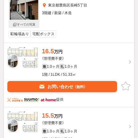
東京都豊島区長崎5丁目
3階建 / 新築 / 木造
すべての写真
駐輪場あり
宅配ボックス
16.5
万円
（管理費不要）
1.0ヶ月
1.0ヶ月
敷
礼
1階 / 1LDK / 51.33㎡
お問い合わせ
（無料）
提供
15.5
万円
（管理費不要）
1.0ヶ月
1.0ヶ月
敷
礼