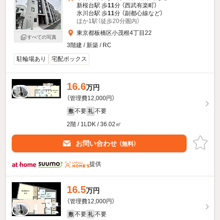
新桜台駅 歩
11
分 （西武有楽町）
氷川台駅 歩
11
分 （副都心線
など
）
ほか1駅（徒歩20分圏内）
東京都板橋区小茂根4丁目22
すべての写真
3階建 / 新築 / RC
駐輪場あり
宅配ボックス
16.6
万円
（管理費12,000円）
不要
不要
敷
礼
2階 / 1LDK / 36.02㎡
お問い合わせ
（無料）
提供
16.5
万円
（管理費12,000円）
不要
不要
敷
礼