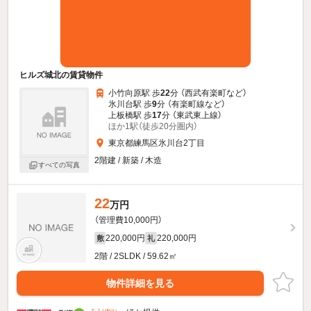
ヒルズ城北の賃貸物件
小竹向原駅 歩
22
分 （西武有楽町
など
）
氷川台駅 歩
9
分 （有楽町線
など
）
上板橋駅 歩
17
分 （東武東上線）
ほか1駅（徒歩20分圏内）
東京都練馬区氷川台2丁目
2階建 / 新築 / 木造
すべての写真
22
万円
（管理費10,000円）
220,000円
220,000円
敷
礼
2階 / 2SLDK / 59.62㎡
物件詳細を見る