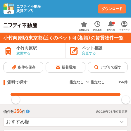
ニフティ不動産
ダウンロード
賃貸アプリ
お知らせ
閲覧履歴
マイページ
お気に入り
小竹向原駅(東京都)近くのペット可（相談）の賃貸物件一覧
小竹向原駅
ペット相談
変更する
変更する
条件を保存
新着通知
アプリで探す
賃料で探す
指定なし
〜
指定なし
356
件
指定した賃料で絞り込む
356
物件数
件
2026年08月07日
更新