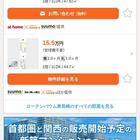
1階 / 1LDK / 47.82㎡
お問い合わせ
（無料）
提供
15.5
万円
（管理費不要）
1.0ヶ月
1.0ヶ月
敷
礼
1階 / 1LDK / 44.7㎡
物件詳細を見る
ほか提供
ローテンバウム東長崎のすべての部屋を見る