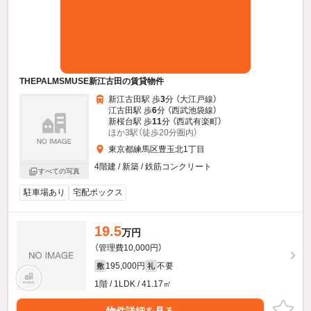
THEPALMSMUSE新江古田の賃貸物件
新江古田駅 歩
3
分 （大江戸線）
江古田駅 歩
6
分 （西武池袋線）
新桜台駅 歩
11
分 （西武有楽町）
ほか3駅（徒歩20分圏内）
東京都練馬区豊玉北1丁目
4階建 / 新築 / 鉄筋コンクリート
すべての写真
駐車場あり
宅配ボックス
19.5
万円
（管理費10,000円）
195,000円
不要
敷
礼
1階 / 1LDK / 41.17㎡