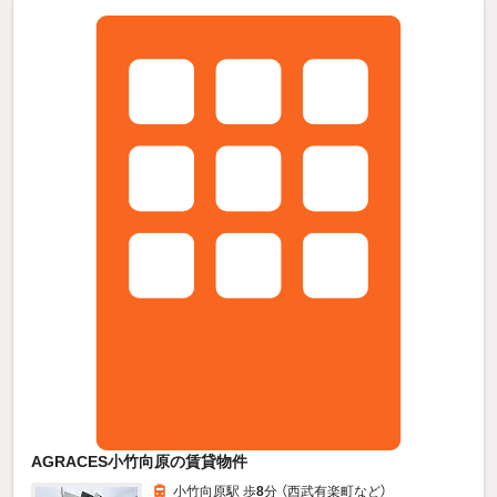
AGRACES小竹向原の賃貸物件
小竹向原駅 歩
8
分 （西武有楽町
など
）