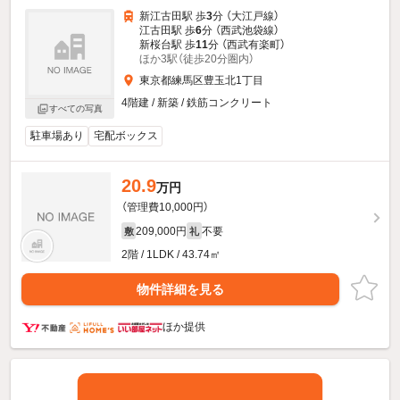
新江古田駅 歩
3
分 （大江戸線）
江古田駅 歩
6
分 （西武池袋線）
新桜台駅 歩
11
分 （西武有楽町）
ほか3駅（徒歩20分圏内）
東京都練馬区豊玉北1丁目
4階建 / 新築 / 鉄筋コンクリート
すべての写真
駐車場あり
宅配ボックス
20.9
万円
（管理費10,000円）
209,000円
不要
敷
礼
2階 / 1LDK / 43.74㎡
物件詳細を見る
ほか提供