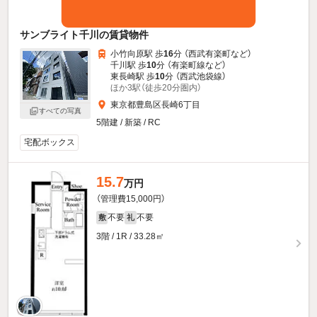
サンブライト千川の賃貸物件
小竹向原駅 歩
16
分 （西武有楽町
など
）
千川駅 歩
10
分 （有楽町線
など
）
東長崎駅 歩
10
分 （西武池袋線）
ほか3駅（徒歩20分圏内）
東京都豊島区長崎6丁目
すべての写真
5階建 / 新築 / RC
宅配ボックス
15.7
万円
（管理費15,000円）
不要
不要
敷
礼
3階 / 1R / 33.28㎡