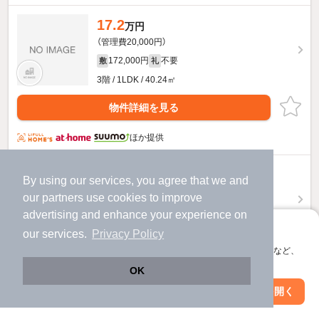
17.2
万円
（管理費20,000円）
172,000円
不要
敷
礼
3階 / 1LDK / 40.24㎡
物件詳細を見る
ほか提供
23.8
万円
By using our services, you agree that we and
（管理費25,000円）
our
partners
use cookies to improve
1.0ヶ月
不要
敷
礼
advertising and enhance your experience on
12階 / 2LDK / 50.98㎡
アプリに切り替えて、サクサクお部屋探し
our services.
Privacy Policy
会員登録なしですぐ使える。マップ検索やお気に入り保存など、
物件詳細を見る
アプリ限定の便利な機能が使えます！
OK
ほか提供
Web版で続行
アプリを開く
駅・沿線を変更
絞り込み条件を変更