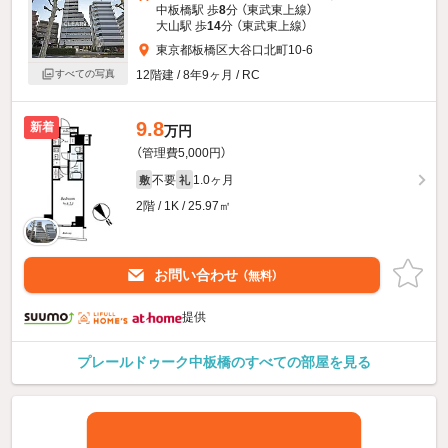
中板橋駅 歩
8
分 （東武東上線）
大山駅 歩
14
分 （東武東上線）
東京都板橋区大谷口北町10-6
12階建 / 8年9ヶ月 / RC
すべての写真
9.8
新着
万円
（管理費5,000円）
不要
1.0ヶ月
敷
礼
2階 / 1K / 25.97㎡
お問い合わせ
（無料）
提供
プレールドゥーク中板橋のすべての部屋を見る