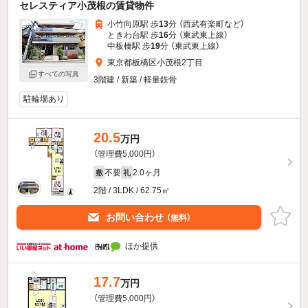
セレスティア小茂根の賃貸物件
小竹向原駅 歩
13
分 （西武有楽町
など
）
ときわ台駅 歩
16
分 （東武東上線）
中板橋駅 歩
19
分 （東武東上線）
東京都板橋区小茂根2丁目
すべての写真
3階建 / 新築 / 軽量鉄骨
駐輪場あり
20.5
万円
（管理費5,000円）
不要
2.0ヶ月
敷
礼
2階 / 3LDK / 62.75㎡
お問い合わせ
（無料）
ほか提供
17.7
万円
（管理費5,000円）