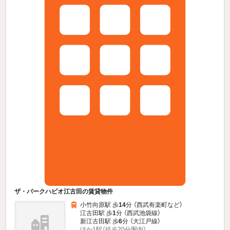
ザ・パークハビオ江古田の賃貸物件
小竹向原駅 歩
14
分 （西武有楽町
など
）
江古田駅 歩
1
分 （西武池袋線）
新江古田駅 歩
6
分 （大江戸線）
ほか1駅（徒歩20分圏内）