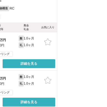
目
RC
物構造
料
敷金
お気に入り
費等
礼金
1.0ヶ月
敷
万円
1.0ヶ月
00円
礼
ーリング
詳細を見る
1.0ヶ月
敷
万円
1.0ヶ月
00円
礼
ーリング
詳細を見る