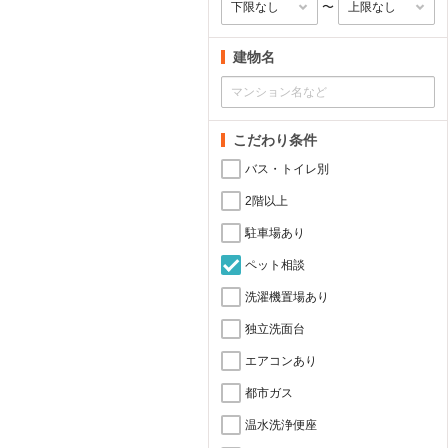
〜
建物名
こだわり条件
バス・トイレ別
2階以上
駐車場あり
ペット相談
洗濯機置場あり
独立洗面台
エアコンあり
都市ガス
温水洗浄便座