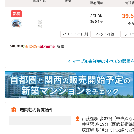
間取り図
階数
専有面積
管理
新着
39.5
3SLDK
-
95.84㎡
不
バス・トイレ別
ペット相談
フロ
提供
イマーブル吉祥寺のすべての部屋
増岡荘の賃貸物件
西荻窪駅 歩
27
分 （中央線
な
井荻駅 歩
15
分 （西武新宿線
荻窪駅 歩
19
分 （中央線
など