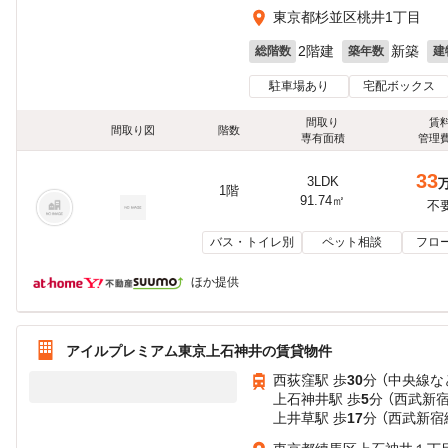
東京都杉並区桃井1丁目
2階建
新築
総階数
築年数
建
駐車場あり
宅配ボックス
間取り
賃
間取り図
階数
専有面積
管理
33
3LDK
1階
91.74㎡
不
バス・トイレ別
ペット相談
フロ
ほか提供
アイルプレミアム東京上石神井の賃貸物件
西荻窪駅 歩
30
分 （中央線
な
上石神井駅 歩
5
分 （西武新
上井草駅 歩
17
分 （西武新宿