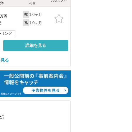
お気に入り
費等
礼金
1.0ヶ月
敷
万円
1.0ヶ月
要
礼
ーリング
詳細を見る
を見る
ど
）
）
）