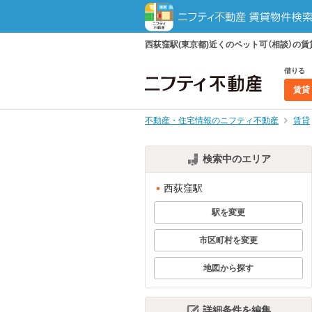
西荻窪駅(東京都)近くのペット可（相談）
借りる
賃貸
不動産・住宅情報のニフティ不動産
賃貸
検索中のエリア
西荻窪駅
駅を変更
市区町村を変更
地図から探す
詳細条件を編集