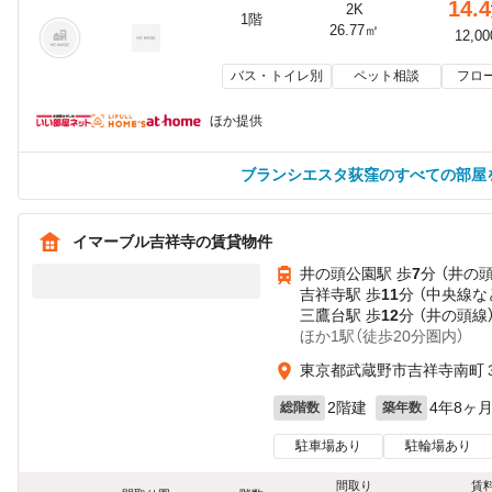
14.4
2K
1階
26.77㎡
12,0
バス・トイレ別
ペット相談
フロ
ほか提供
ブランシエスタ荻窪のすべての部屋
イマーブル吉祥寺の賃貸物件
井の頭公園駅 歩
7
分 （井の
吉祥寺駅 歩
11
分 （中央線
な
三鷹台駅 歩
12
分 （井の頭線
ほか1駅（徒歩20分圏内）
東京都武蔵野市吉祥寺南町
2階建
4年8ヶ
総階数
築年数
駐車場あり
駐輪場あり
間取り
賃