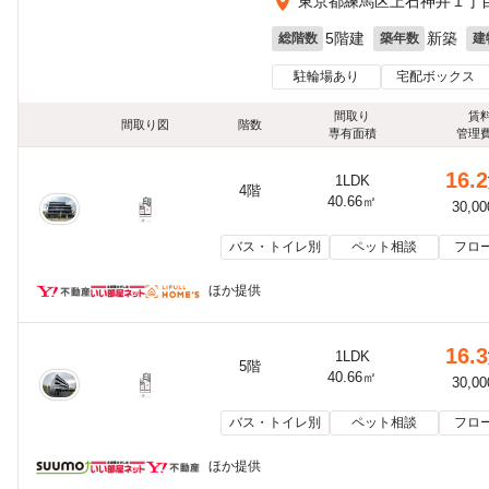
東京都練馬区上石神井１丁
5階建
新築
総階数
築年数
建
駐輪場あり
宅配ボックス
間取り
賃
間取り図
階数
専有面積
管理
16.2
1LDK
4階
40.66㎡
30,0
バス・トイレ別
ペット相談
フロ
ほか提供
16.3
1LDK
5階
40.66㎡
30,0
バス・トイレ別
ペット相談
フロ
ほか提供