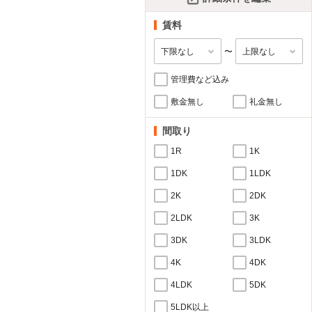
賃料
〜
管理費など込み
敷金無し
礼金無し
間取り
1R
1K
1DK
1LDK
2K
2DK
2LDK
3K
3DK
3LDK
4K
4DK
4LDK
5DK
5LDK以上