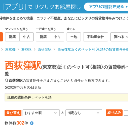
の賃貸物件をまとめて検索、ニフティ不動産。あなたにピッタリの賃貸物件をみつけよ
マンションを買う
一戸建てを買う
建てる
新築
中古
新築
中古
土地
不動産会社
調べる
東京都
杉並区
西荻窪駅
西荻窪駅近くのペット可（相談）の賃貸物件を
西荻窪駅
(東京都)近くのペット可（相談）の賃貸物件
覧
西荻窪駅
の賃貸物件をさまざまなこだわり条件から検索できます。
2026年08月05日
更新
現在の選択条件：
ペット相談
絞り込み
並び替え
＆
302
物件数
件