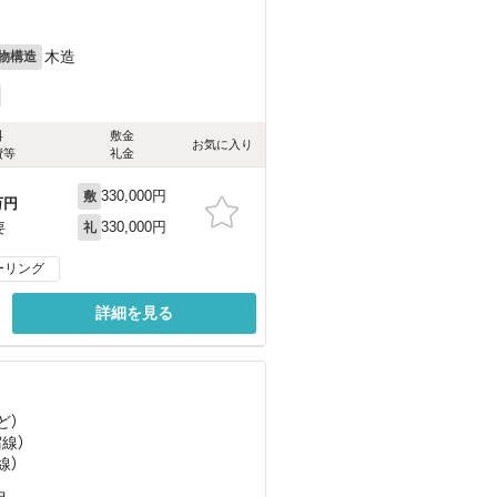
木造
物構造
料
敷金
お気に入り
費等
礼金
330,000円
敷
万円
330,000円
要
礼
ーリング
詳細を見る
ど
）
宿線）
線）