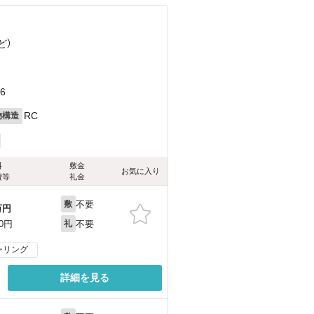
ど
）
）
）
6
RC
物構造
料
敷金
お気に入り
費等
礼金
不要
敷
万円
不要
00円
礼
ーリング
詳細を見る