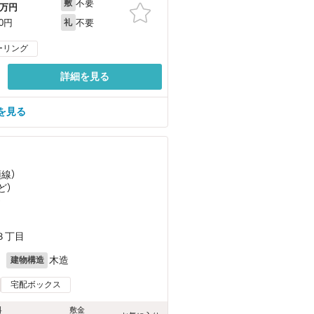
不要
敷
万円
不要
00円
礼
ーリング
詳細を見る
を見る
頭線）
ど
）
）
３丁目
月
木造
建物構造
宅配ボックス
料
敷金