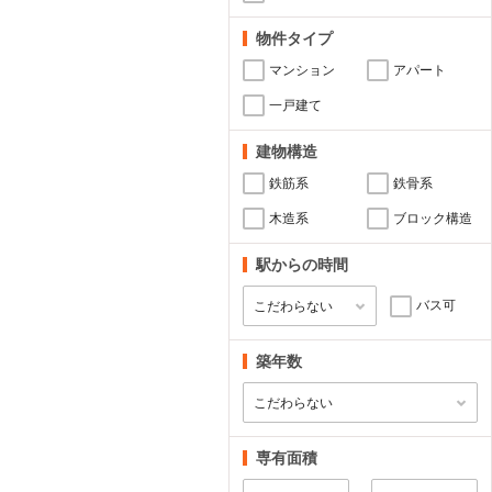
物件タイプ
マンション
アパート
一戸建て
建物構造
鉄筋系
鉄骨系
木造系
ブロック構造
駅からの時間
バス可
築年数
専有面積