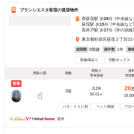
ブランシエスタ荻窪の賃貸物件
西荻窪駅 歩
28
分 （中央線
な
荻窪駅 歩
15
分 （中央線
など
高井戸駅 歩
17
分 （井の頭線
東京都杉並区荻窪２丁目22-
9階建
1年
総階数
築年数
建
駐輪場あり
宅配ボックス
間取り
賃
間取り図
階数
専有面積
管理
新着
26
2LDK
5階
50.01㎡
18,0
バス・トイレ別
ペット相談
フロ
提供