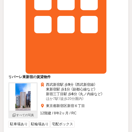
リバーレ東新宿の賃貸物件
西武新宿駅 歩
9
分 （西武新宿線）
東新宿駅 歩
1
分 （副都心線
など
）
新宿三丁目駅 歩
6
分 （丸ノ内線
など
）
ほか7駅（徒歩20分圏内）
東京都新宿区新宿６丁目
12階建 / 8年2ヶ月 / RC
すべての写真
駐車場あり
駐輪場あり
宅配ボックス