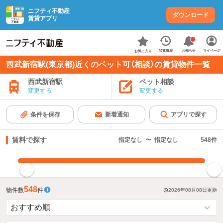
ニフティ不動産
ダウンロード
賃貸アプリ
お知らせ
閲覧履歴
マイページ
お気に入り
西武新宿駅(東京都)近くのペット可（相談）の賃貸物件一覧
西武新宿駅
ペット相談
変更する
変更する
条件を保存
新着通知
アプリで探す
賃料で探す
指定なし
〜
指定なし
548
件
指定した賃料で絞り込む
548
物件数
件
2026年08月08日
更新