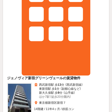
ジェノヴィア新宿グリーンヴェールの賃貸物件
西武新宿駅 歩
13
分 （西武新宿線）
東新宿駅 歩
1
分 （副都心線
など
）
新大久保駅 歩
9
分 （山手線）
ほか7駅（徒歩20分圏内）
東京都新宿区新宿７
14階建 / 11年4ヶ月 / 鉄筋コン