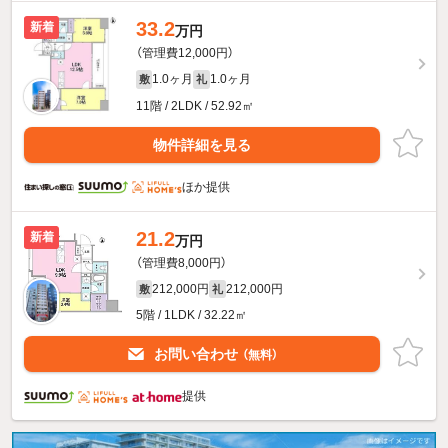
33.2
新着
万円
（管理費12,000円）
1.0ヶ月
1.0ヶ月
敷
礼
11階 / 2LDK / 52.92㎡
物件詳細を見る
ほか提供
21.2
新着
万円
（管理費8,000円）
212,000円
212,000円
敷
礼
5階 / 1LDK / 32.22㎡
お問い合わせ
（無料）
提供