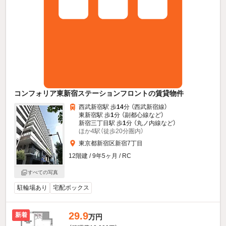
コンフォリア東新宿ステーションフロントの賃貸物件
西武新宿駅 歩
14
分 （西武新宿線）
東新宿駅 歩
1
分 （副都心線
など
）
新宿三丁目駅 歩
1
分 （丸ノ内線
など
）
ほか4駅（徒歩20分圏内）
東京都新宿区新宿7丁目
12階建 / 9年5ヶ月 / RC
すべての写真
駐輪場あり
宅配ボックス
29.9
新着
万円