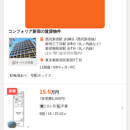
コンフォリア新宿の賃貸物件
西武新宿駅 歩
16
分 （西武新宿線）
新宿三丁目駅 歩
5
分 （丸ノ内線
など
）
新宿御苑前駅 歩
7
分 （丸ノ内線）
ほか7駅（徒歩20分圏内）
東京都新宿区新宿5丁目
すべての写真
11階建 / 8年5ヶ月 / RC
駐輪場あり
宅配ボックス
15.5
新着
万円
（管理費6,000円）
1.0ヶ月
不要
敷
礼
8階 / 1K / 25.02㎡