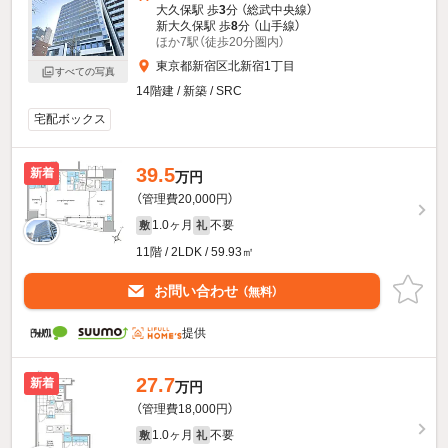
大久保駅 歩
3
分 （総武中央線）
新大久保駅 歩
8
分 （山手線）
ほか7駅（徒歩20分圏内）
東京都新宿区北新宿1丁目
すべての写真
14階建 / 新築 / SRC
宅配ボックス
39.5
新着
万円
（管理費20,000円）
1.0ヶ月
不要
敷
礼
11階 / 2LDK / 59.93㎡
お問い合わせ
（無料）
提供
27.7
新着
万円
（管理費18,000円）
1.0ヶ月
不要
敷
礼