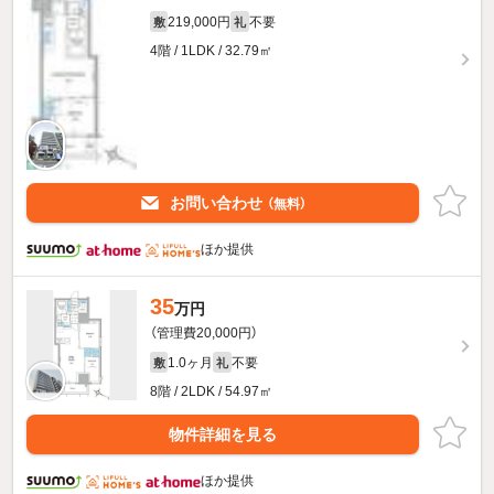
219,000円
不要
敷
礼
4階 / 1LDK / 32.79㎡
お問い合わせ
（無料）
ほか提供
35
万円
（管理費20,000円）
1.0ヶ月
不要
敷
礼
8階 / 2LDK / 54.97㎡
物件詳細を見る
ほか提供