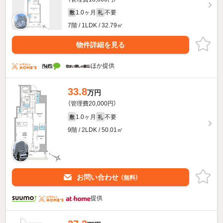
1.0ヶ月
不要
敷
礼
7階 / 1LDK / 32.79㎡
物件詳細を見る
ほか提供
33.8
万円
（管理費20,000円）
1.0ヶ月
不要
敷
礼
9階 / 2LDK / 50.01㎡
お問い合わせ
（無料）
提供