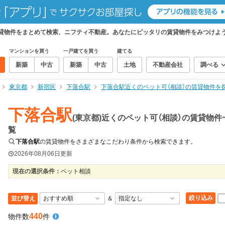
の賃貸物件をまとめて検索、ニフティ不動産。あなたにピッタリの賃貸物件をみつけよ
マンションを買う
一戸建てを買う
建てる
新築
中古
新築
中古
土地
不動産会社
調べる
東京都
新宿区
下落合駅
下落合駅近くのペット可（相談）の賃貸物件を
下落合駅
(東京都)近くのペット可（相談）の賃貸物件
覧
下落合駅
の賃貸物件をさまざまなこだわり条件から検索できます。
2026年08月06日
更新
現在の選択条件：
ペット相談
絞り込み
並び替え
＆
440
物件数
件