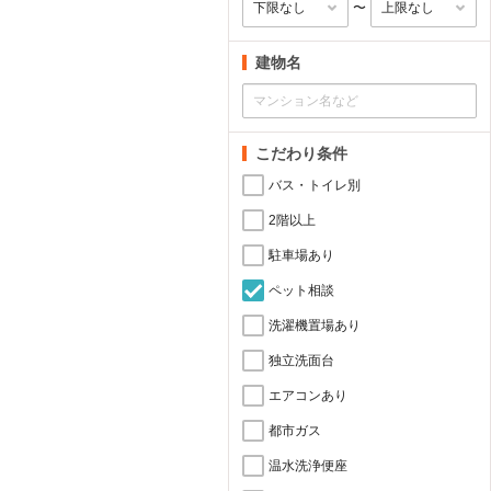
〜
建物名
こだわり条件
バス・トイレ別
2階以上
駐車場あり
ペット相談
洗濯機置場あり
独立洗面台
エアコンあり
都市ガス
温水洗浄便座