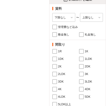
賃料
〜
管理費など込み
敷金無し
礼金無し
間取り
1R
1K
1DK
1LDK
2K
2DK
2LDK
3K
3DK
3LDK
4K
4DK
4LDK
5DK
5LDK以上