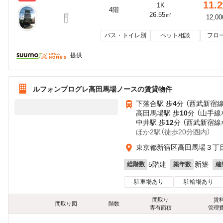
11.2
1K
4階
26.55㎡
12,0
バス・トイレ別
ペット相談
フロ
提供
ルフォンプログレ高田馬場ノースの賃貸物件
下落合駅 歩
4
分 （西武新宿線
高田馬場駅 歩
10
分 （山手線
中井駅 歩
12
分 （西武新宿線
ほか2駅（徒歩20分圏内）
東京都新宿区高田馬場３丁目4
5階建
新築
総階数
築年数
建
駐車場あり
駐輪場あり
間取り
賃
間取り図
階数
専有面積
管理