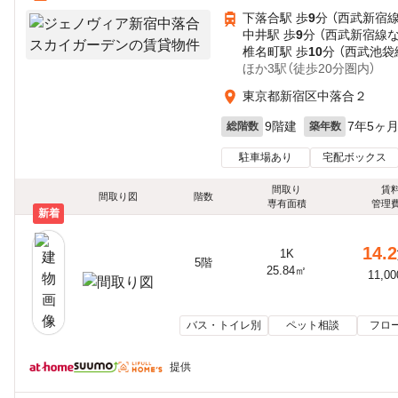
下落合駅 歩
9
分 （西武新宿線
中井駅 歩
9
分 （西武新宿線
椎名町駅 歩
10
分 （西武池袋
ほか3駅（徒歩20分圏内）
東京都新宿区中落合２
9階建
7年5ヶ
総階数
築年数
駐車場あり
宅配ボックス
間取り
賃
間取り図
階数
専有面積
管理
新着
14.2
1K
5階
25.84㎡
11,0
バス・トイレ別
ペット相談
フロ
提供