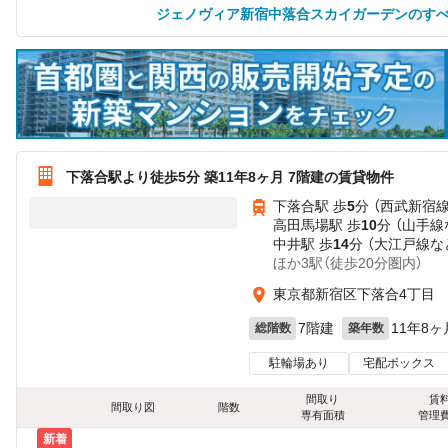
ジェノヴィア新宿中落合スカイガーデンのす
下落合駅より徒歩5分 築11年8ヶ月 7階建の賃貸物件
下落合駅 歩
5
分 （西武新宿線
高田馬場駅 歩
10
分 （山手線
中井駅 歩
14
分 （大江戸線
な
ほか3駅（徒歩20分圏内）
東京都新宿区下落合4丁目
7階建
11年8ヶ
総階数
築年数
駐輪場あり
宅配ボックス
間取り
賃
間取り図
階数
専有面積
管理
新着