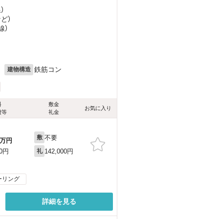
）
など
）
線）
月
鉄筋コン
建物構造
料
敷金
お気に入り
費等
礼金
不要
敷
万円
142,000円
00円
礼
ーリング
詳細を見る