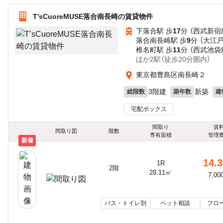
T’sCuoreMUSE落合南長崎の賃貸物件
下落合駅 歩
17
分 （西武新宿
落合南長崎駅 歩
9
分 （大江
椎名町駅 歩
11
分 （西武池袋
ほか2駅（徒歩20分圏内）
東京都豊島区南長崎２
3階建
新築
総階数
築年数
建
宅配ボックス
間取り
賃
間取り図
階数
専有面積
管理
新着
14.3
1R
2階
28.11㎡
7,00
バス・トイレ別
ペット相談
フロ