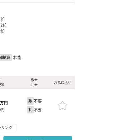
線）
戸線）
線）
木造
物構造
料
敷金
お気に入り
費等
礼金
不要
敷
万円
不要
0円
礼
ーリング