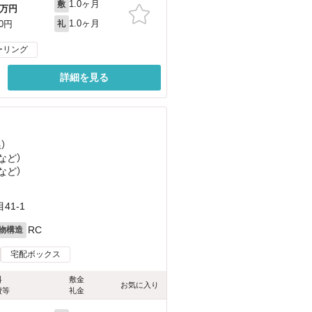
1.0ヶ月
敷
万円
1.0ヶ月
00円
礼
ーリング
詳細を見る
）
など
）
など
）
1-1
RC
物構造
宅配ボックス
料
敷金
お気に入り
費等
礼金