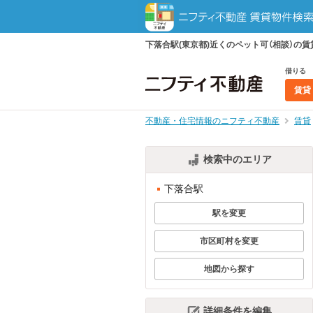
下落合駅(東京都)近くのペット可（相談）
借りる
賃貸
不動産・住宅情報のニフティ不動産
賃貸
検索中のエリア
下落合駅
駅を変更
市区町村を変更
地図から探す
詳細条件を編集