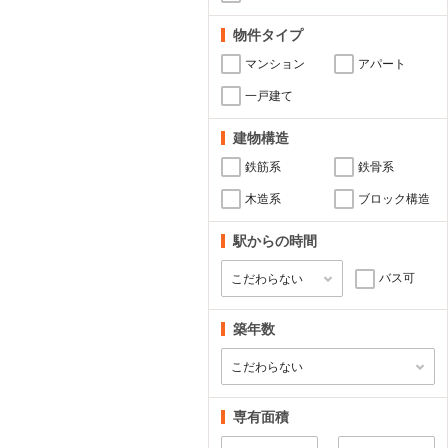
物件タイプ
マンション
アパート
一戸建て
建物構造
鉄筋系
鉄骨系
木造系
ブロック構造
駅からの時間
バス可
築年数
専有面積