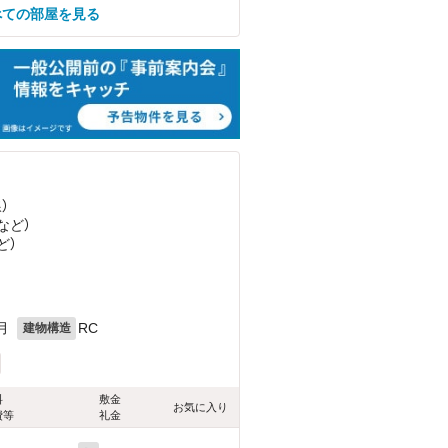
べての部屋を見る
）
など
）
ど
）
月
RC
建物構造
料
敷金
お気に入り
費等
礼金