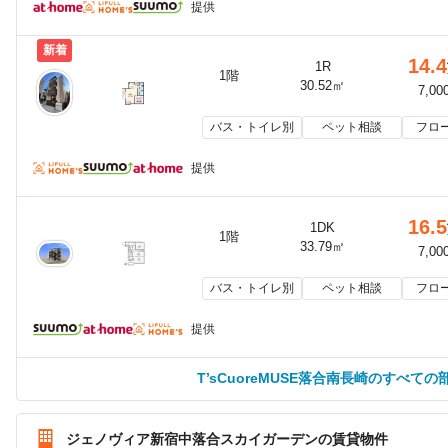
提供
新着
14.4
1R
1階
30.52㎡
7,00
バス・トイレ別
ペット相談
フロ
提供
16.5
1DK
1階
33.79㎡
7,00
バス・トイレ別
ペット相談
フロ
提供
T’sCuoreMUSE落合南長崎のすべて
ジェノヴィア新宿中落合スカイガーデンの賃貸物件