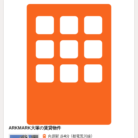
ARKMARK大塚の賃貸物件
向原駅 歩
4
分 （都電荒川線）