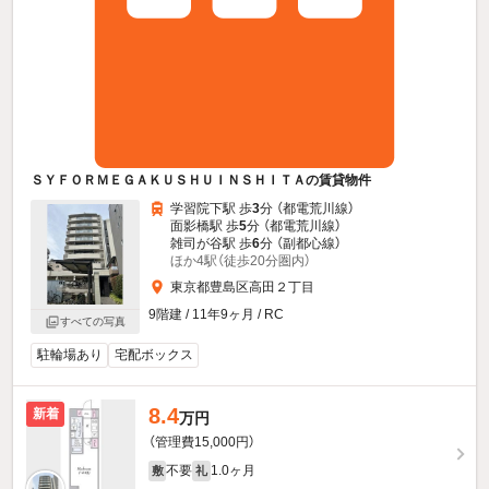
ＳＹＦＯＲＭＥＧＡＫＵＳＨＵＩＮＳＨＩＴＡの賃貸物件
学習院下駅 歩
3
分 （都電荒川線）
面影橋駅 歩
5
分 （都電荒川線）
雑司が谷駅 歩
6
分 （副都心線）
ほか4駅（徒歩20分圏内）
東京都豊島区高田２丁目
9階建 / 11年9ヶ月 / RC
すべての写真
駐輪場あり
宅配ボックス
8.4
新着
万円
（管理費15,000円）
不要
1.0ヶ月
敷
礼