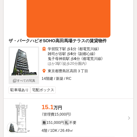
ザ・パークハビオSOHO高田馬場テラスの賃貸物件
学習院下駅 歩
1
分 （都電荒川線）
雑司が谷駅 歩
6
分 （副都心線）
鬼子母神前駅 歩
6
分 （都電荒川線）
ほか3駅（徒歩20分圏内）
東京都豊島区高田３丁目
14階建 / 新築 / RC
すべての写真
駐車場あり
宅配ボックス
15.1
万円
（管理費15,000円）
151,000円
不要
敷
礼
4階 / 1DK / 26.49㎡