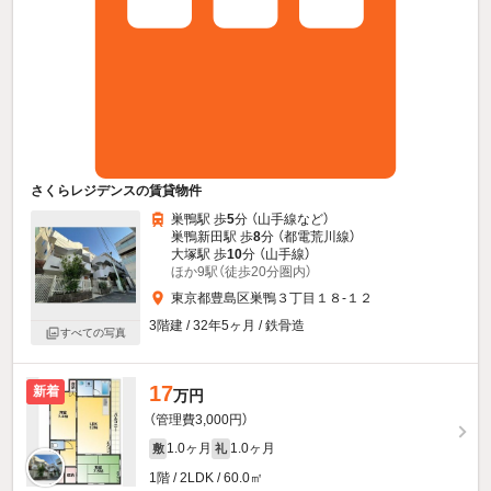
さくらレジデンスの賃貸物件
巣鴨駅 歩
5
分 （山手線
など
）
巣鴨新田駅 歩
8
分 （都電荒川線）
大塚駅 歩
10
分 （山手線）
ほか9駅（徒歩20分圏内）
東京都豊島区巣鴨３丁目１８-１２
3階建 / 32年5ヶ月 / 鉄骨造
すべての写真
17
新着
万円
（管理費3,000円）
1.0ヶ月
1.0ヶ月
敷
礼
1階 / 2LDK / 60.0㎡