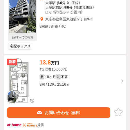
大塚駅 歩
6
分 （山手線）
大塚駅前駅 歩
6
分 （都電荒川線）
ほか7駅（徒歩20分圏内）
東京都豊島区東池袋２丁目9-2
8階建 / 新築 / RC
すべての写真
宅配ボックス
13.8
新着
万円
（管理費15,000円）
1.0ヶ月
不要
敷
礼
8階 / 1DK / 25.16㎡
お問い合わせ
（無料）
提供