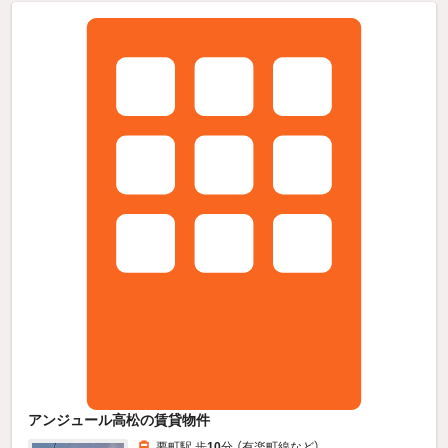
アンジュール高松の賃貸物件
要町駅 歩
10
分 （有楽町線
など
）