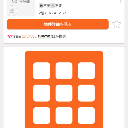
不要
不要
敷
礼
2階 / 1R / 41.21㎡
物件詳細を見る
ほか提供