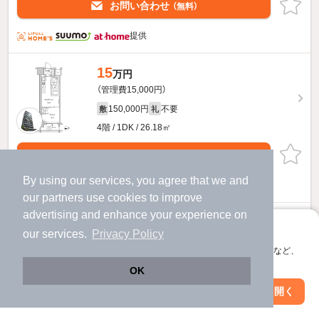
お問い合わせ
（無料）
提供
15
万円
（管理費15,000円）
150,000円
不要
敷
礼
4階 / 1DK / 26.18㎡
お問い合わせ
（無料）
By using our services, you agree that we and
提供
our
partners
use cookies to improve
advertising and enhance your experience on
ザ・パークハビオSOHO高田馬場テラスのすべての部屋を見る
アプリに切り替えて、サクサクお部屋探し
our services.
Privacy Policy
会員登録なしですぐ使える。マップ検索やお気に入り保存など、
1ページ目
前へ
次へ
アプリ限定の便利な機能が使えます！
全35ページ
OK
Web版で続行
アプリを開く
市区町村を変更
絞り込み条件を変更
1,364
物件数
件
2026年08月10日
更新