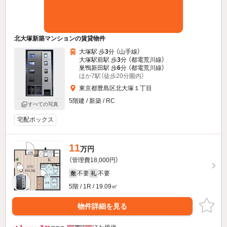
北大塚新築マンションの賃貸物件
大塚駅 歩
3
分 （山手線）
大塚駅前駅 歩
3
分 （都電荒川線）
巣鴨新田駅 歩
6
分 （都電荒川線）
ほか7駅（徒歩20分圏内）
東京都豊島区北大塚１丁目
5階建 / 新築 / RC
すべての写真
宅配ボックス
11
万円
（管理費18,000円）
不要
不要
敷
礼
5階 / 1R / 19.09㎡
物件詳細を見る