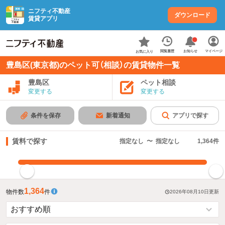
ニフティ不動産
ダウンロード
賃貸アプリ
お知らせ
閲覧履歴
マイページ
お気に入り
豊島区(東京都)のペット可（相談）の賃貸物件一覧
豊島区
ペット相談
変更する
変更する
条件を保存
新着通知
アプリで探す
賃料で探す
指定なし
〜
指定なし
1,364
件
指定した賃料で絞り込む
1,364
物件数
件
2026年08月10日
更新