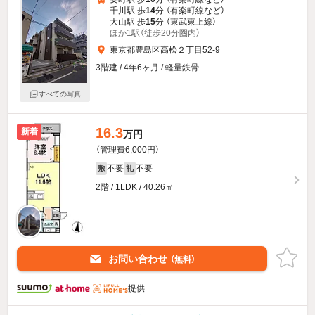
千川駅 歩
14
分 （有楽町線
など
）
大山駅 歩
15
分 （東武東上線）
ほか1駅（徒歩20分圏内）
東京都豊島区高松２丁目52-9
3階建 / 4年6ヶ月 / 軽量鉄骨
すべての写真
16.3
新着
万円
（管理費6,000円）
不要
不要
敷
礼
2階 / 1LDK / 40.26㎡
お問い合わせ
（無料）
提供