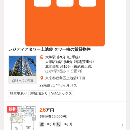
レジディアタワー上池袋 タワー棟の賃貸物件
大塚駅 歩
9
分 （山手線）
大塚駅前駅 歩
9
分 （都電荒川線）
北池袋駅 歩
10
分 （東武東上線）
ほか8駅（徒歩20分圏内）
東京都豊島区上池袋1丁目
すべての写真
22階建 / 17年3ヶ月 / RC
駐車場あり
駐輪場あり
宅配ボックス
26
新着
万円
（管理費25,000円）
1.0ヶ月
1.0ヶ月
敷
礼