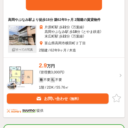
高岡やぶなみ駅より徒歩18分 築62年9ヶ月 2階建の賃貸物件
片原町駅 歩
22
分 （万葉線）
高岡やぶなみ駅 歩
18
分 （とやま鉄道）
末広町駅 歩
22
分 （万葉線）
富山県高岡市横田町２丁目
すべての写真
2階建 / 62年9ヶ月 / 木造
2.9
万円
（管理費3,000円）
不要
不要
敷
礼
1階 / 2DK / 55.76㎡
お問い合わせ
（無料）
提供