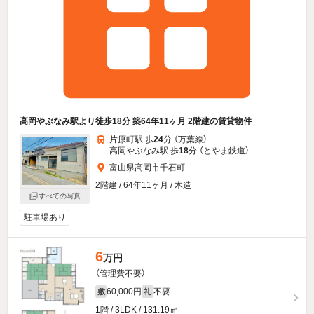
高岡やぶなみ駅より徒歩18分 築64年11ヶ月 2階建の賃貸物件
片原町駅 歩
24
分 （万葉線）
高岡やぶなみ駅 歩
18
分 （とやま鉄道）
富山県高岡市千石町
2階建 / 64年11ヶ月 / 木造
すべての写真
駐車場あり
6
万円
（管理費不要）
60,000円
不要
敷
礼
1階 / 3LDK / 131.19㎡