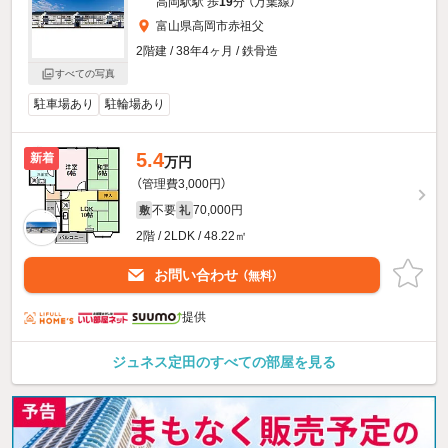
高岡駅駅 歩
19
分 （万葉線）
富山県高岡市赤祖父
2階建 / 38年4ヶ月 / 鉄骨造
すべての写真
駐車場あり
駐輪場あり
5.4
新着
万円
（管理費3,000円）
不要
70,000円
敷
礼
2階 / 2LDK / 48.22㎡
お問い合わせ
（無料）
提供
ジュネス定田のすべての部屋を見る