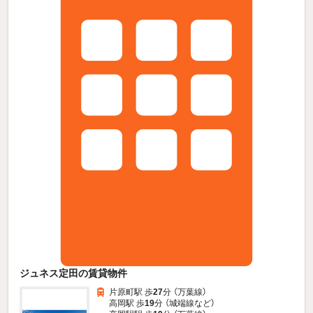
ジュネス定田の賃貸物件
片原町駅 歩
27
分 （万葉線）
高岡駅 歩
19
分 （城端線
など
）