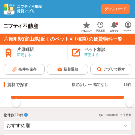
ニフティ不動産
ダウンロード
賃貸アプリ
お知らせ
閲覧履歴
マイページ
お気に入り
片原町駅(富山県)近くのペット可（相談）の賃貸物件一覧
片原町駅
ペット相談
変更する
変更する
条件を保存
新着通知
アプリで探す
賃料で探す
指定なし
〜
指定なし
15
件
指定した賃料で絞り込む
15
物件数
件
2026年08月06日
更新