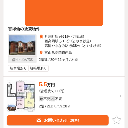
杏得仙の賃貸物件
片原町駅 歩
61
分 （万葉線）
西高岡駅 歩
13
分 （とやま鉄道）
高岡やぶなみ駅 歩
38
分 （とやま鉄道）
富山県高岡市内島
2階建 / 20年11ヶ月 / 木造
すべての写真
駐車場あり
駐輪場あり
5.5
万円
（管理費5,000円）
不要
不要
敷
礼
2階 / 2LDK / 59.28㎡
お問い合わせ
（無料）