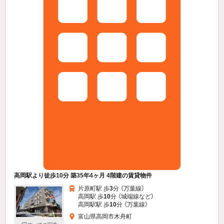
高岡駅より徒歩10分 築35年4ヶ月 4階建の賃貸物件
片原町駅 歩
3
分 （万葉線）
高岡駅 歩
10
分 （城端線
など
）
高岡駅駅 歩
10
分 （万葉線）
富山県高岡市木舟町