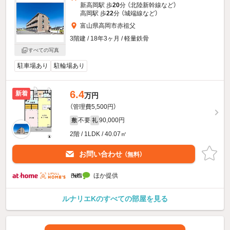
新高岡駅 歩
20
分 （北陸新幹線
など
）
高岡駅 歩
22
分 （城端線
など
）
富山県高岡市赤祖父
3階建 / 18年3ヶ月 / 軽量鉄骨
すべての写真
駐車場あり
駐輪場あり
6.4
新着
万円
（管理費5,500円）
不要
90,000円
敷
礼
2階 / 1LDK / 40.07㎡
お問い合わせ
（無料）
ほか提供
ルナリエKのすべての部屋を見る