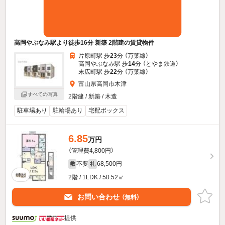
高岡やぶなみ駅より徒歩16分 新築 2階建の賃貸物件
片原町駅 歩
23
分 （万葉線）
高岡やぶなみ駅 歩
14
分 （とやま鉄道）
末広町駅 歩
22
分 （万葉線）
富山県高岡市木津
すべての写真
2階建 / 新築 / 木造
駐車場あり
駐輪場あり
宅配ボックス
6.85
万円
（管理費4,800円）
不要
68,500円
敷
礼
2階 / 1LDK / 50.52㎡
お問い合わせ
（無料）
提供