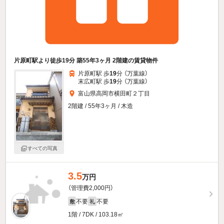
片原町駅より徒歩19分 築55年3ヶ月 2階建の賃貸物件
片原町駅 歩
19
分 （万葉線）
末広町駅 歩
19
分 （万葉線）
富山県高岡市横田町２丁目
2階建 / 55年3ヶ月 / 木造
すべての写真
3.5
万円
（管理費2,000円）
不要
不要
敷
礼
1階 / 7DK / 103.18㎡