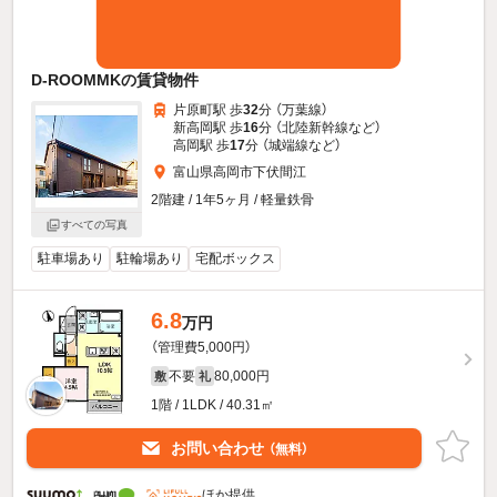
D-ROOMMKの賃貸物件
片原町駅 歩
32
分 （万葉線）
新高岡駅 歩
16
分 （北陸新幹線
など
）
高岡駅 歩
17
分 （城端線
など
）
富山県高岡市下伏間江
2階建 / 1年5ヶ月 / 軽量鉄骨
すべての写真
駐車場あり
駐輪場あり
宅配ボックス
6.8
万円
（管理費5,000円）
不要
80,000円
敷
礼
1階 / 1LDK / 40.31㎡
お問い合わせ
（無料）
ほか提供