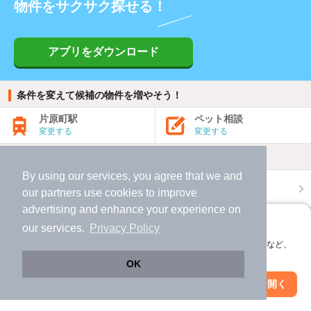
物件をサクサク探せる！
アプリをダウンロード
条件を変えて候補の物件を増やそう！
片原町駅
ペット相談
変更する
変更する
地図
By using our services, you agree that we and
地図から探す
our
partners
use cookies to improve
advertising and enhance your experience on
人気の条件
アプリに切り替えて、サクサクお部屋探し
our services.
Privacy Policy
会員登録なしですぐ使える。マップ検索やお気に入り保存など、
片原町駅 x 一人暮らし向け
片原町駅 x 2LDK
片原町駅 x 1LDK
アプリ限定の便利な機能が使えます！
OK
片原町駅 x デザイナーズ
片原町駅 x ファミリー向け
Web版で続行
アプリを開く
駅・沿線を変更
絞り込み条件を変更
片原町駅 x 借家・賃貸一戸建て・一軒家