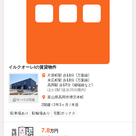
イルクオーレIの賃貸物件
片原町駅 歩
13
分 （万葉線）
末広町駅 歩
13
分 （万葉線）
高岡駅 歩
17
分 （城端線
など
）
ほか2駅（徒歩20分圏内）
富山県高岡市博労本町
すべての写真
2階建 / 2年3ヶ月 / 木造
駐車場あり
駐輪場あり
宅配ボックス
7.8
万円