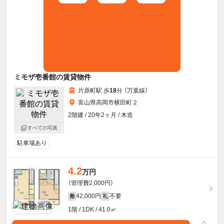
ミモザ壱番館の賃貸物件
片原町駅 歩
18
分 （万葉線）
富山県高岡市横田町２
2階建 / 20年2ヶ月 / 木造
すべての写真
駐車場あり
4.2
万円
（管理費2,000円）
42,000円
不要
敷
礼
1階 / 1DK / 41.0㎡