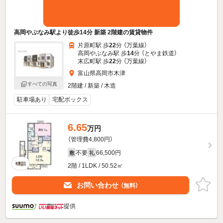
高岡やぶなみ駅より徒歩14分 新築 2階建の賃貸物件
片原町駅 歩
22
分 （万葉線）
高岡やぶなみ駅 歩
14
分 （とやま鉄道）
末広町駅 歩
22
分 （万葉線）
富山県高岡市木津
すべての写真
2階建 / 新築 / 木造
駐車場あり
宅配ボックス
6.65
万円
（管理費4,800円）
不要
66,500円
敷
礼
2階 / 1LDK / 50.52㎡
お問い合わせ
（無料）
提供