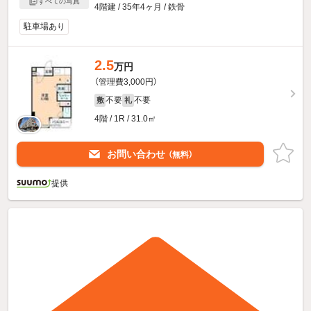
すべての写真
4階建 / 35年4ヶ月 / 鉄骨
駐車場あり
2.5
万円
（管理費3,000円）
不要
不要
敷
礼
4階 / 1R / 31.0㎡
お問い合わせ
（無料）
提供