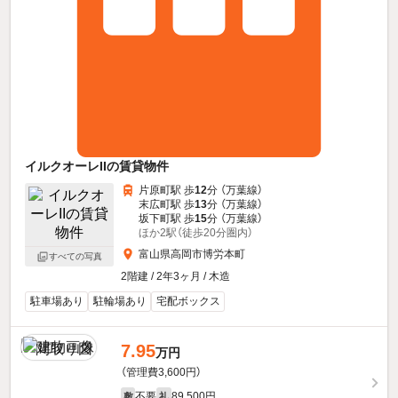
イルクオーレIIの賃貸物件
片原町駅 歩
12
分 （万葉線）
末広町駅 歩
13
分 （万葉線）
坂下町駅 歩
15
分 （万葉線）
ほか2駅（徒歩20分圏内）
富山県高岡市博労本町
すべての写真
2階建 / 2年3ヶ月 / 木造
駐車場あり
駐輪場あり
宅配ボックス
7.95
万円
（管理費3,600円）
不要
89,500円
敷
礼