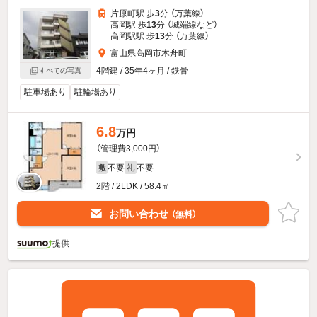
片原町駅 歩
3
分 （万葉線）
高岡駅 歩
13
分 （城端線
など
）
高岡駅駅 歩
13
分 （万葉線）
富山県高岡市木舟町
4階建 / 35年4ヶ月 / 鉄骨
すべての写真
駐車場あり
駐輪場あり
6.8
万円
（管理費3,000円）
不要
不要
敷
礼
2階 / 2LDK / 58.4㎡
お問い合わせ
（無料）
提供