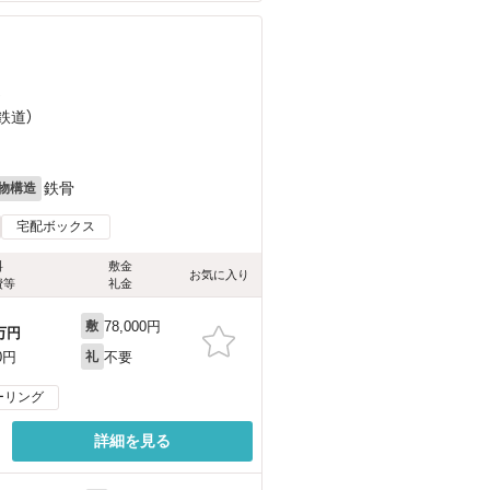
）
鉄道）
鉄骨
物構造
宅配ボックス
料
敷金
お気に入り
費等
礼金
78,000円
敷
万円
不要
0円
礼
ーリング
詳細を見る