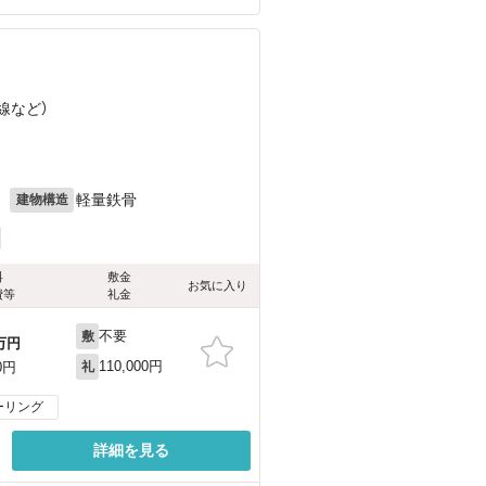
線
など
）
）
月
軽量鉄骨
建物構造
料
敷金
お気に入り
費等
礼金
不要
敷
万円
110,000円
0円
礼
ーリング
詳細を見る