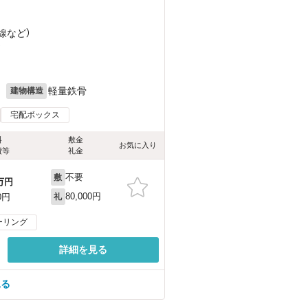
線
など
）
）
月
軽量鉄骨
建物構造
宅配ボックス
料
敷金
お気に入り
費等
礼金
不要
敷
万円
80,000円
0円
礼
ーリング
詳細を見る
見る