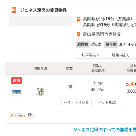
ジュネス定田の賃貸物件
高岡駅駅 歩
19
分 （万葉線）
高岡駅 歩
19
分 （城端線
など
富山県高岡市赤祖父
2階建
38年4ヶ
総階数
築年数
駐車場あり
駐輪場あり
間取り
賃
間取り図
階数
専有面積
管理
新着
5.4
2LDK
2階
48.22㎡
3,00
バス・トイレ別
ペット相談
提供
ジュネス定田のすべての部屋を