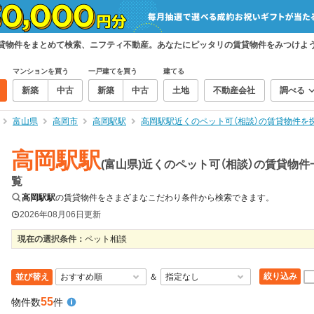
の賃貸物件をまとめて検索、ニフティ不動産。あなたにピッタリの賃貸物件をみつけよ
マンションを買う
一戸建てを買う
建てる
新築
中古
新築
中古
土地
不動産会社
調べる
富山県
高岡市
高岡駅駅
高岡駅駅近くのペット可（相談）の賃貸物件を
高岡駅駅
(富山県)近くのペット可（相談）の賃貸物件
覧
高岡駅駅
の賃貸物件をさまざまなこだわり条件から検索できます。
2026年08月06日
更新
現在の選択条件：
ペット相談
絞り込み
並び替え
＆
55
物件数
件