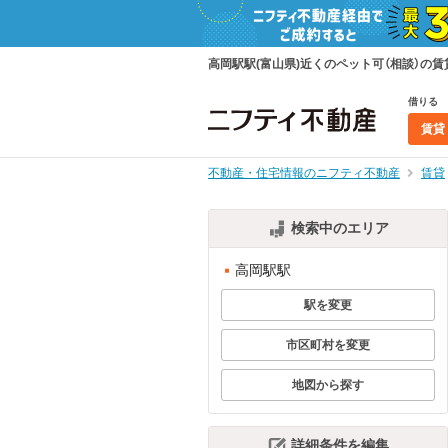
高岡駅駅(富山県)近くのペット可（相談）
借りる
賃貸
不動産・住宅情報のニフティ不動産
賃貸
検索中のエリア
高岡駅駅
駅を変更
市区町村を変更
地図から探す
詳細条件を編集