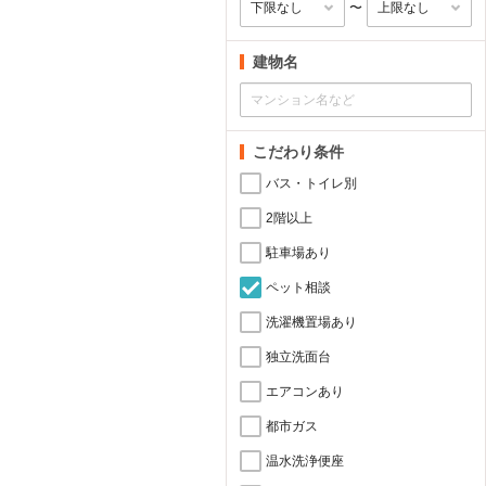
〜
建物名
こだわり条件
バス・トイレ別
2階以上
駐車場あり
ペット相談
洗濯機置場あり
独立洗面台
エアコンあり
都市ガス
温水洗浄便座