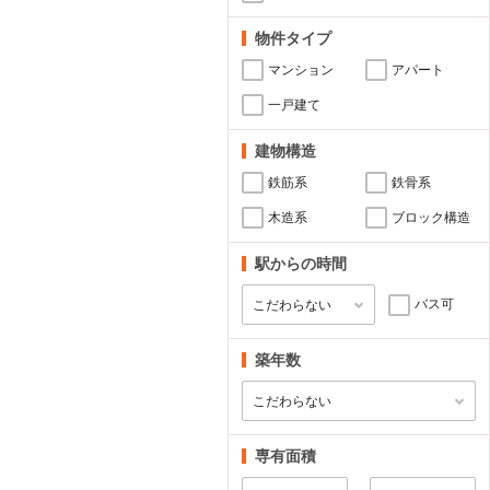
物件タイプ
マンション
アパート
一戸建て
建物構造
鉄筋系
鉄骨系
木造系
ブロック構造
駅からの時間
バス可
築年数
専有面積