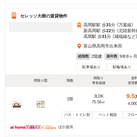
セレッソ大樹の賃貸物件
高岡駅駅 歩
31
分 （万葉線）
新高岡駅 歩
22
分 （北陸新幹
高岡駅 歩
31
分 （城端線
など
富山県高岡市出来田
2階建
9年8ヶ
総階数
築年数
駐車場あり
駐輪場あり
間取り
賃
間取り図
階数
専有面積
管理
9.5
3LDK
1階
75.56㎡
4,00
バス・トイレ別
ペット相談
フロ
ほか提供