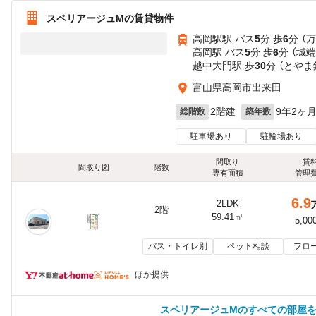
スペリアージュMの賃貸物件
高岡駅駅 バス
5
分 歩
6
分 （
高岡駅 バス
5
分 歩
6
分 （城
越中大門駅 歩
30
分 （とやま
富山県高岡市出来田
2階建
9年2ヶ
総階数
築年数
駐車場あり
駐輪場あり
間取り
賃
間取り図
階数
専有面積
管理
6.9
2LDK
2階
59.41㎡
5,00
バス・トイレ別
ペット相談
フロ
ほか提供
スペリアージュMのすべての部屋