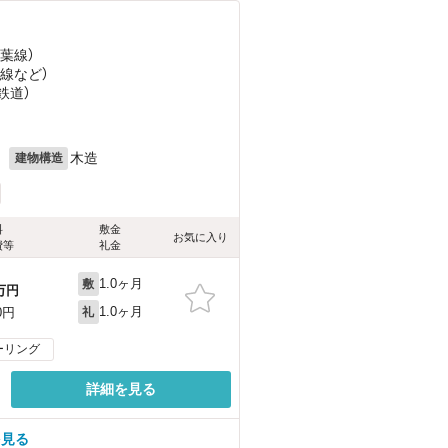
万葉線）
端線
など
）
鉄道）
月
木造
建物構造
料
敷金
お気に入り
費等
礼金
1.0ヶ月
敷
万円
1.0ヶ月
0円
礼
ーリング
詳細を見る
を見る