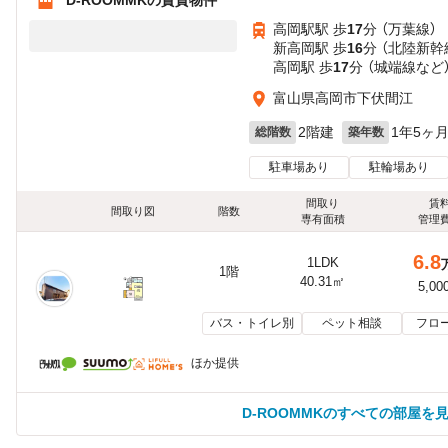
高岡駅駅 歩
17
分 （万葉線）
新高岡駅 歩
16
分 （北陸新幹
高岡駅 歩
17
分 （城端線
など
富山県高岡市下伏間江
2階建
1年5ヶ
総階数
築年数
駐車場あり
駐輪場あり
間取り
賃
間取り図
階数
専有面積
管理
6.8
1LDK
1階
40.31㎡
5,00
バス・トイレ別
ペット相談
フロ
ほか提供
D-ROOMMKのすべての部屋を