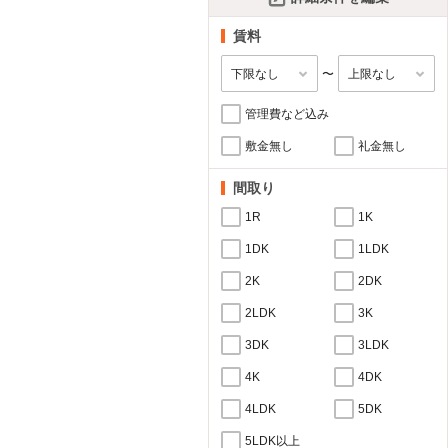
賃料
〜
管理費など込み
敷金無し
礼金無し
間取り
1R
1K
1DK
1LDK
2K
2DK
2LDK
3K
3DK
3LDK
4K
4DK
4LDK
5DK
5LDK以上