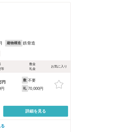
）
月
鉄骨造
建物構造
料
敷金
お気に入り
費等
礼金
不要
敷
万円
70,000円
0円
礼
詳細を見る
見る