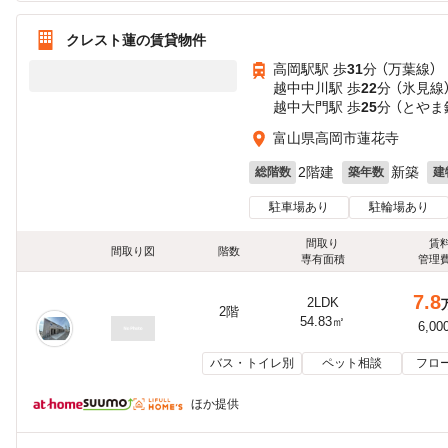
クレスト蓮の賃貸物件
高岡駅駅 歩
31
分 （万葉線）
越中中川駅 歩
22
分 （氷見線
越中大門駅 歩
25
分 （とやま
富山県高岡市蓮花寺
2階建
新築
総階数
築年数
建
駐車場あり
駐輪場あり
間取り
賃
間取り図
階数
専有面積
管理
7.8
2LDK
2階
54.83㎡
6,00
バス・トイレ別
ペット相談
フロ
ほか提供