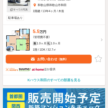
和歌山県和歌山市和田
すべての写真
1階建 / 13年4ヶ月 / 木造
駐車場あり
5.5
万円
（管理費不要）
1.0ヶ月
1.0ヶ月
敷
礼
1階 / 1DK / 32.7㎡
お問い合わせ
（無料）
ほか提供
Kハウス和田のすべての部屋を見る