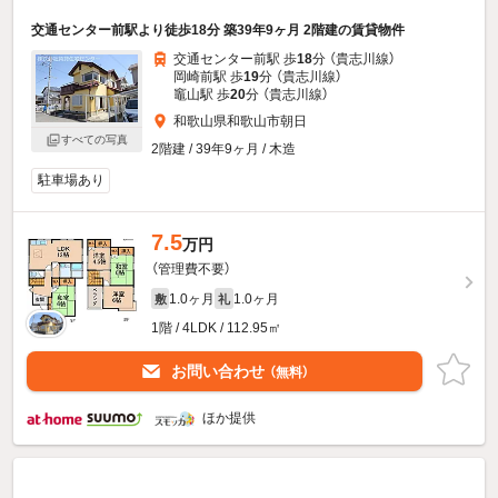
交通センター前駅より徒歩18分 築39年9ヶ月 2階建の賃貸物件
交通センター前駅 歩
18
分 （貴志川線）
岡崎前駅 歩
19
分 （貴志川線）
竈山駅 歩
20
分 （貴志川線）
和歌山県和歌山市朝日
すべての写真
2階建 / 39年9ヶ月 / 木造
駐車場あり
7.5
万円
（管理費不要）
1.0ヶ月
1.0ヶ月
敷
礼
1階 / 4LDK / 112.95㎡
お問い合わせ
（無料）
ほか提供