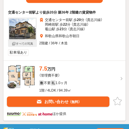
交通センター前駅より徒歩20分 築36年 2階建の賃貸物件
交通センター前駅 歩
20
分 （貴志川線）
岡崎前駅 歩
22
分 （貴志川線）
竈山駅 歩
23
分 （貴志川線）
和歌山県和歌山市朝日
2階建 / 36年 / 木造
すべての写真
駐車場あり
7.5
万円
（管理費不要）
不要
1.0ヶ月
敷
礼
1階 / 4LDK / 94.39㎡
お問い合わせ
（無料）
ほか提供