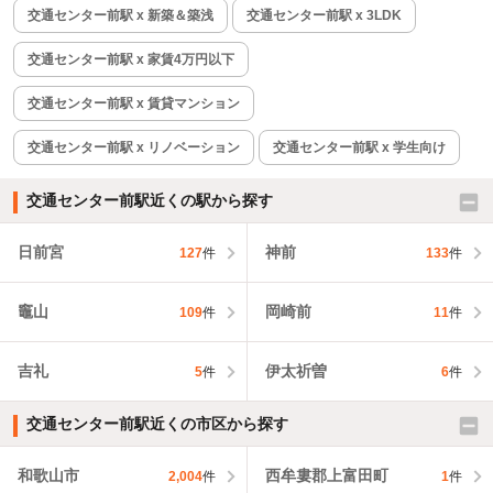
交通センター前駅 x 新築＆築浅
交通センター前駅 x 3LDK
交通センター前駅 x 家賃4万円以下
交通センター前駅 x 賃貸マンション
交通センター前駅 x リノベーション
交通センター前駅 x 学生向け
交通センター前駅近くの駅から探す
日前宮
神前
127
件
133
件
竈山
岡崎前
109
件
11
件
吉礼
伊太祈曽
5
件
6
件
交通センター前駅近くの市区から探す
和歌山市
西牟婁郡上富田町
2,004
件
1
件