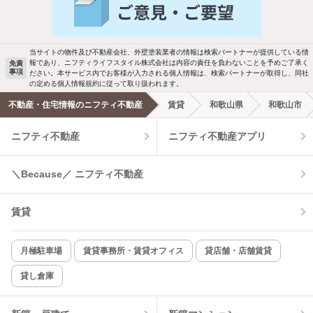
バス・トイレ別
2階以上
駐車場あり
ペット相談
当サイトの物件及び不動産会社、外壁塗装業者の情報は検索パートナーが提供している情
報であり、ニフティライフスタイル株式会社は内容の責任を負わないことを予めご了承く
免責
事項
ださい。本サービス内でお客様が入力される個人情報は、検索パートナーが取得し、同社
洗濯機置場あり
独立洗面台
の定める個人情報規約に従って取り扱われます。
不動産・住宅情報のニフティ不動産
賃貸
和歌山県
和歌山市
エアコンあり
都市ガス
ニフティ不動産
ニフティ不動産アプリ
温水洗浄便座
オートロック
＼Because／ ニフティ不動産
コンロ2口以上
追焚き機能
賃貸
TV付インターホン
角部屋
新着のみ
インターネット無料
月極駐車場
賃貸事務所・賃貸オフィス
貸店舗・店舗賃貸
貸し倉庫
該当件数:
物件一覧に反映
6
件