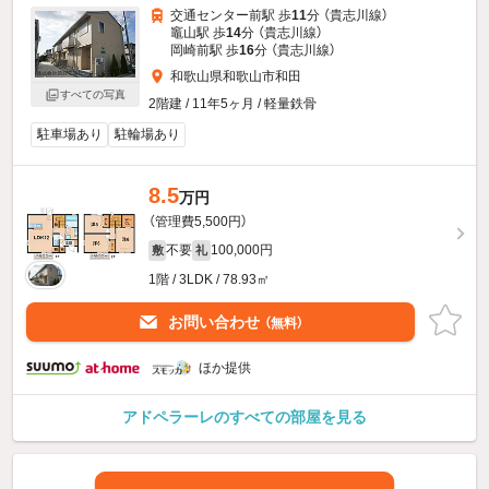
交通センター前駅 歩
11
分 （貴志川線）
竈山駅 歩
14
分 （貴志川線）
岡崎前駅 歩
16
分 （貴志川線）
和歌山県和歌山市和田
すべての写真
2階建 / 11年5ヶ月 / 軽量鉄骨
駐車場あり
駐輪場あり
8.5
万円
（管理費5,500円）
不要
100,000円
敷
礼
1階 / 3LDK / 78.93㎡
お問い合わせ
（無料）
ほか提供
アドペラーレのすべての部屋を見る