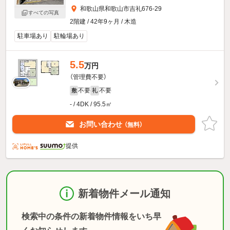
和歌山県和歌山市吉礼676-29
すべての写真
2階建 / 42年9ヶ月 / 木造
駐車場あり
駐輪場あり
5.5
万円
（管理費不要）
不要
不要
敷
礼
- / 4DK / 95.5㎡
お問い合わせ
（無料）
提供
新着物件メール通知
検索中の条件の新着物件情報をいち早