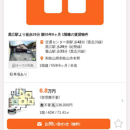
黒江駅より徒歩29分 築55年9ヶ月 1階建の賃貸物件
交通センター前駅 歩
42
分 （貴志川線）
黒江駅 歩
29
分 （紀勢線）
竈山駅 歩
33
分 （貴志川線）
和歌山県和歌山市冬野
1階建 / 55年9ヶ月 / 木造
すべての写真
駐車場あり
6.8
万円
（管理費不要）
不要
136,000円
敷
礼
1階 / 4DK / 71.41㎡
お問い合わせ
（無料）