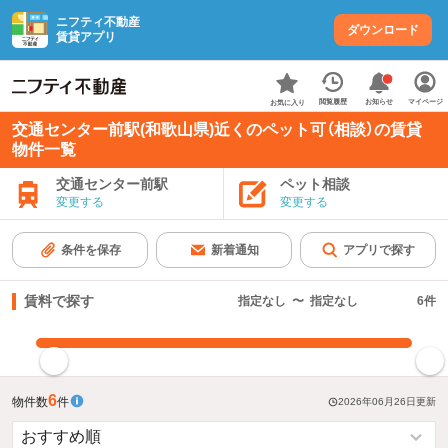
ニフティ不動産
ダウンロード
賃貸アプリ
お知らせ
閲覧履歴
マイページ
お気に入り
交通センター前駅(和歌山県)近くのペット可（相談）の賃貸
物件一覧
交通センター前駅
ペット相談
変更する
変更する
条件を保存
新着通知
アプリで探す
賃料で探す
指定なし
〜
指定なし
6
件
指定した賃料で絞り込む
6
物件数
件
2026年06月26日
更新