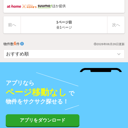
ほか提供
1ページ目
前へ
次へ
全1ページ
6
物件数
件
2026年06月26日
更新
アプリなら
ページ移動なし
で
物件をサクサク探せる！
アプリをダウンロード