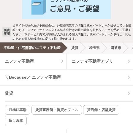
バス・トイレ別
2階以上
駐車場あり
ペット相談
当サイトの物件及び不動産会社、外壁塗装業者の情報は検索パートナーが提供している情
報であり、ニフティライフスタイル株式会社は内容の責任を負わないことを予めご了承く
免責
事項
ださい。本サービス内でお客様が入力される個人情報は、検索パートナーが取得し、同社
洗濯機置場あり
独立洗面台
の定める個人情報規約に従って取り扱われます。
不動産・住宅情報のニフティ不動産
賃貸
埼玉県
鴻巣市
エアコンあり
都市ガス
ニフティ不動産
ニフティ不動産アプリ
温水洗浄便座
オートロック
＼Because／ ニフティ不動産
コンロ2口以上
追焚き機能
賃貸
TV付インターホン
角部屋
新着のみ
インターネット無料
月極駐車場
賃貸事務所・賃貸オフィス
貸店舗・店舗賃貸
貸し倉庫
該当件数:
物件一覧に反映
4
件