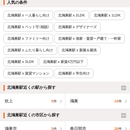
人気の条件
北鴻巣駅 x 一人暮らし向け
北鴻巣駅 x 2LDK
北鴻巣駅 x 1LDK
北鴻巣駅 x ペット可（相談）
北鴻巣駅 x デザイナーズ
北鴻巣駅 x ファミリー向け
北鴻巣駅 x 借家・賃貸一戸建て・一軒家
北鴻巣駅 x ふたり暮らし向け
北鴻巣駅 x 新築＆築浅
北鴻巣駅 x 3LDK
北鴻巣駅 x 家賃4万円以下
北鴻巣駅 x 賃貸マンション
北鴻巣駅 x 学生向け
北鴻巣駅近くの駅から探す
吹上
鴻巣
5
件
10
件
北鴻巣駅近くの市区から探す
鴻巣市
春日部市
5
件
20
件