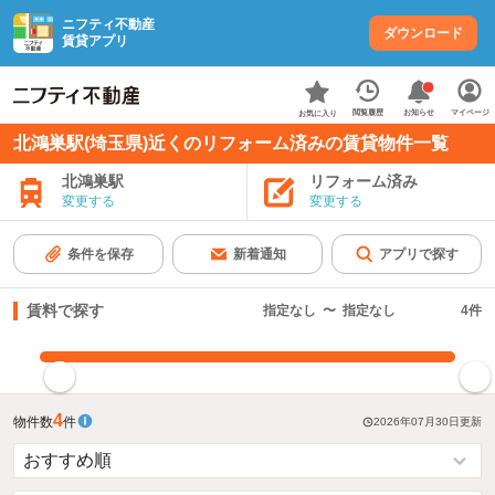
ニフティ不動産
ダウンロード
賃貸アプリ
お知らせ
閲覧履歴
マイページ
お気に入り
北鴻巣駅(埼玉県)近くのリフォーム済みの賃貸物件一覧
北鴻巣駅
リフォーム済み
変更する
変更する
条件を保存
新着通知
アプリで探す
賃料で探す
指定なし
〜
指定なし
4
件
指定した賃料で絞り込む
4
物件数
件
2026年07月30日
更新