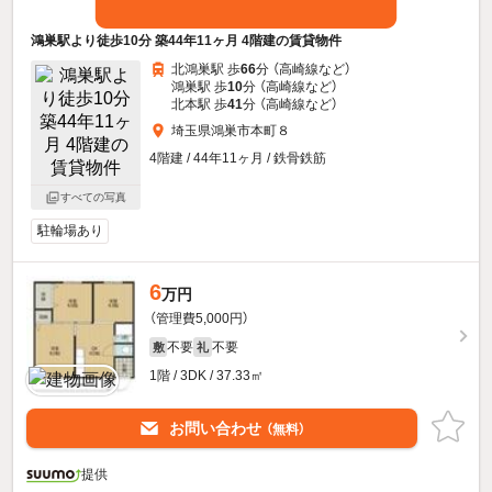
鴻巣駅より徒歩10分 築44年11ヶ月 4階建の賃貸物件
北鴻巣駅 歩
66
分 （高崎線
など
）
鴻巣駅 歩
10
分 （高崎線
など
）
北本駅 歩
41
分 （高崎線
など
）
埼玉県鴻巣市本町８
4階建 / 44年11ヶ月 / 鉄骨鉄筋
すべての写真
駐輪場あり
6
万円
（管理費5,000円）
不要
不要
敷
礼
1階 / 3DK / 37.33㎡
お問い合わせ
（無料）
提供