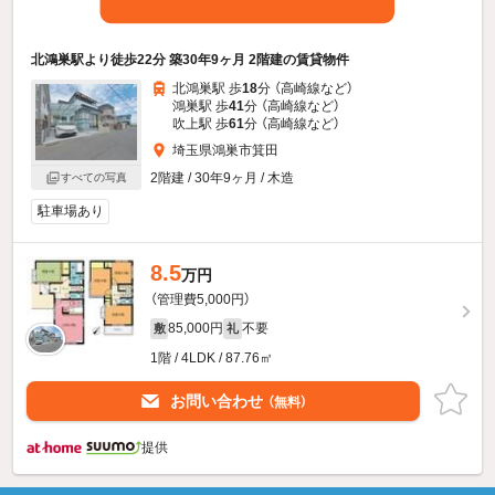
北鴻巣駅より徒歩22分 築30年9ヶ月 2階建の賃貸物件
北鴻巣駅 歩
18
分 （高崎線
など
）
鴻巣駅 歩
41
分 （高崎線
など
）
吹上駅 歩
61
分 （高崎線
など
）
埼玉県鴻巣市箕田
2階建 / 30年9ヶ月 / 木造
すべての写真
駐車場あり
8.5
万円
（管理費5,000円）
85,000円
不要
敷
礼
1階 / 4LDK / 87.76㎡
お問い合わせ
（無料）
提供