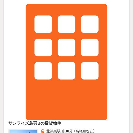
サンライズ鳥羽Bの賃貸物件
北鴻巣駅 歩
30
分 （高崎線
など
）