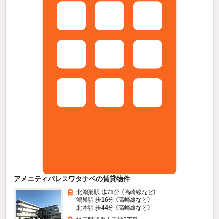
アメニティパレスワタナベの賃貸物件
北鴻巣駅 歩
71
分 （高崎線
など
）
鴻巣駅 歩
16
分 （高崎線
など
）
北本駅 歩
44
分 （高崎線
など
）