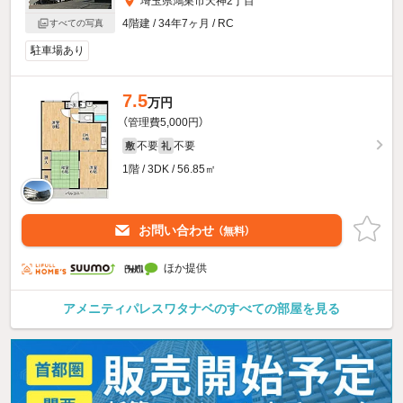
埼玉県鴻巣市天神2丁目
4階建 / 34年7ヶ月 / RC
すべての写真
駐車場あり
7.5
万円
（管理費5,000円）
不要
不要
敷
礼
1階 / 3DK / 56.85㎡
お問い合わせ
（無料）
ほか提供
アメニティパレスワタナベのすべての部屋を見る