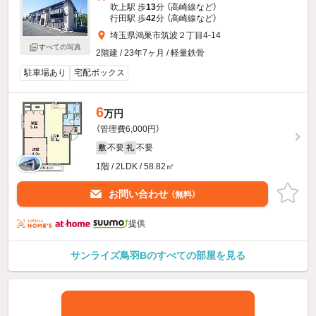
吹上駅 歩
13
分 （高崎線
など
）
行田駅 歩
42
分 （高崎線
など
）
埼玉県鴻巣市筑波２丁目4-14
すべての写真
2階建 / 23年7ヶ月 / 軽量鉄骨
駐車場あり
宅配ボックス
6
万円
（管理費6,000円）
不要
不要
敷
礼
1階 / 2LDK / 58.82㎡
お問い合わせ
（無料）
提供
サンライズ鳥羽Bのすべての部屋を見る