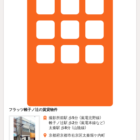
フラッツ帷子ノ辻の賃貸物件
撮影所前駅 歩
5
分 （嵐電北野線）
帷子ノ辻駅 歩
2
分 （嵐電本線
など
）
太秦駅 歩
8
分 （山陰線）
京都府京都市右京区太秦堀ケ内町