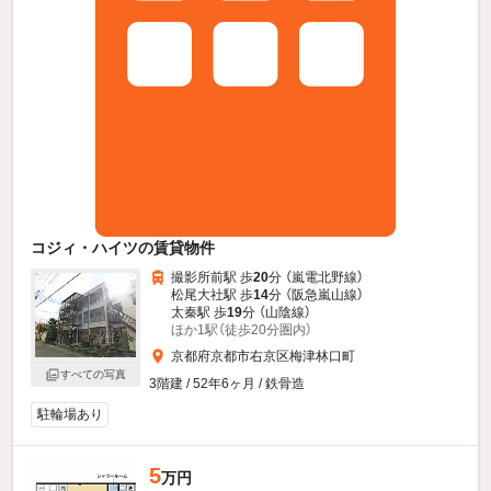
コジィ・ハイツの賃貸物件
撮影所前駅 歩
20
分 （嵐電北野線）
松尾大社駅 歩
14
分 （阪急嵐山線）
太秦駅 歩
19
分 （山陰線）
ほか1駅（徒歩20分圏内）
京都府京都市右京区梅津林口町
すべての写真
3階建 / 52年6ヶ月 / 鉄骨造
駐輪場あり
5
万円