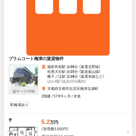
プラムコート梅津の賃貸物件
撮影所前駅 歩
20
分 （嵐電北野線）
松尾大社駅 歩
15
分 （阪急嵐山線）
帷子ノ辻駅 歩
18
分 （嵐電本線
など
）
ほか4駅（徒歩20分圏内）
京都府京都市右京区梅津北浦町
すべての写真
2階建 / 57年5ヶ月 / 木造
駐輪場あり
5.2
万円
（管理費3,000円）