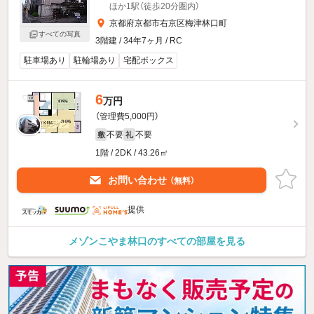
ほか1駅（徒歩20分圏内）
京都府京都市右京区梅津林口町
すべての写真
3階建 / 34年7ヶ月 / RC
駐車場あり
駐輪場あり
宅配ボックス
6
万円
（管理費5,000円）
不要
不要
敷
礼
1階 / 2DK / 43.26㎡
お問い合わせ
（無料）
提供
メゾンこやま林口のすべての部屋を見る