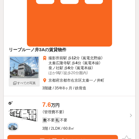
リーブル一ノ井3Aの賃貸物件
撮影所前駅 歩
12
分 （嵐電北野線）
太秦広隆寺駅 歩
4
分 （嵐電本線）
蚕ノ社駅 歩
6
分 （嵐電本線）
ほか9駅（徒歩20分圏内）
京都府京都市右京区太秦一ノ井町
すべての写真
3階建 / 35年8ヶ月 / 鉄骨造
7.6
万円
（管理費不要）
不要
不要
敷
礼
3階 / 2LDK / 60.8㎡