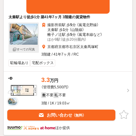
太秦駅より徒歩1分 築41年7ヶ月 3階建の賃貸物件
撮影所前駅 歩
5
分 （嵐電北野線）
太秦駅 歩
1
分 （山陰線）
帷子ノ辻駅 歩
5
分 （嵐電本線
など
）
ほか9駅（徒歩20分圏内）
京都府京都市右京区太秦馬塚町
すべての写真
3階建 / 41年7ヶ月 / RC
駐輪場あり
宅配ボックス
3.3
万円
（管理費5,500円）
不要
不要
敷
礼
3階 / 1K / 19.03㎡
お問い合わせ
（無料）
ほか提供