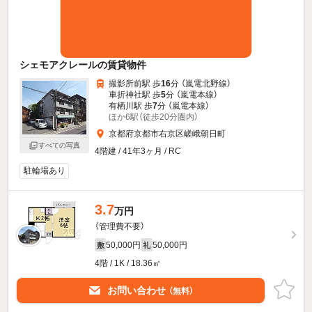
シェモアクレールの賃貸物件
撮影所前駅 歩
16
分 （嵐電北野線）
車折神社駅 歩
5
分 （嵐電本線）
有栖川駅 歩
7
分 （嵐電本線）
ほか6駅（徒歩20分圏内）
京都府京都市右京区嵯峨朝日町
すべての写真
4階建 / 41年3ヶ月 / RC
駐輪場あり
3.7
万円
（管理費不要）
50,000円
50,000円
敷
礼
4階 / 1K / 18.36㎡
お問い合わせ
（無料）