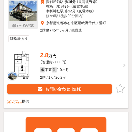
撮影所前駅 歩
16
分 （嵐電北野線）
有栖川駅 歩
8
分 （嵐電本線）
車折神社駅 歩
12
分 （嵐電本線）
ほか6駅（徒歩20分圏内）
京都府京都市右京区嵯峨野千代ノ道町
すべての写真
2階建 / 45年5ヶ月 / 鉄骨造
駐輪場あり
2.8
万円
（管理費2,000円）
不要
1.0ヶ月
敷
礼
2階 / 1K / 20.2㎡
お問い合わせ
（無料）
提供