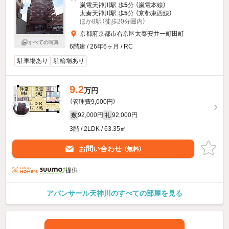
嵐電天神川駅 歩
5
分 （嵐電本線）
太秦天神川駅 歩
5
分 （京都東西線）
ほか8駅（徒歩20分圏内）
京都府京都市右京区太秦安井一町田町
すべての写真
6階建 / 26年6ヶ月 / RC
駐車場あり
駐輪場あり
9.2
万円
（管理費9,000円）
92,000円
92,000円
敷
礼
3階 / 2LDK / 63.35㎡
お問い合わせ
（無料）
提供
アバンサール天神川のすべての部屋を見る