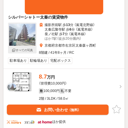
シルバーシャトー太秦の賃貸物件
撮影所前駅 歩
13
分 （嵐電北野線）
太秦広隆寺駅 歩
6
分 （嵐電本線）
蚕ノ社駅 歩
7
分 （嵐電本線）
ほか7駅（徒歩20分圏内）
京都府京都市右京区太秦森ヶ西町
すべての写真
8階建 / 41年8ヶ月 / RC
駐車場あり
駐輪場あり
宅配ボックス
8.7
万円
（管理費10,000円）
100,000円
不要
敷
礼
2階 / 3LDK / 58.0㎡
お問い合わせ
（無料）
ほか提供