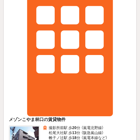
メゾンこやま林口の賃貸物件
撮影所前駅 歩
20
分 （嵐電北野線）
松尾大社駅 歩
13
分 （阪急嵐山線）
帷子ノ辻駅 歩
18
分 （嵐電本線
など
）