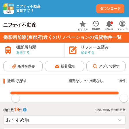
ニフティ不動産
ダウンロード
賃貸アプリ
お知らせ
閲覧履歴
マイページ
お気に入り
撮影所前駅(京都府)近くのリノベーションの賃貸物件一覧
撮影所前駅
リフォーム済み
変更する
変更する
条件を保存
新着通知
アプリで探す
賃料で探す
指定なし
〜
指定なし
19
件
指定した賃料で絞り込む
19
物件数
件
2026年07月29日
更新