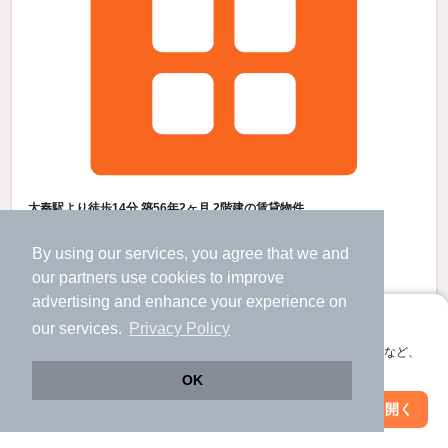
太秦駅より徒歩14分 築56年2ヶ月 2階建の賃貸物件
撮影所前駅 歩
11
分 （嵐電北野線）
帷子ノ辻駅 歩
9
分 （嵐電本線
など
）
By using our services, you agree that we and
有栖川駅 歩
11
分 （嵐電本線）
our
partners
use cookies to improve
ほか4駅（徒歩20分圏内）
advertising and enhance your experience on
京都府京都市右京区太秦西野町
アプリに切り替えて、サクサクお部屋探し
すべての写真
our services.
Privacy Policy
2階建 / 56年2ヶ月 / 木造
会員登録なしですぐ使える。マップ検索やお気に入り保存など、
駐輪場あり
アプリ限定の便利な機能が使えます！
OK
Web版で続行
アプリを開く
6
駅・沿線を変更
絞り込み条件を変更
万円
（管理費不要）