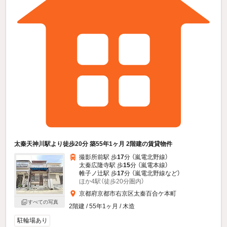
太秦天神川駅より徒歩20分 築55年1ヶ月 2階建の賃貸物件
撮影所前駅 歩
17
分 （嵐電北野線）
太秦広隆寺駅 歩
15
分 （嵐電本線）
帷子ノ辻駅 歩
17
分 （嵐電北野線
など
）
ほか4駅（徒歩20分圏内）
京都府京都市右京区太秦百合ケ本町
すべての写真
2階建 / 55年1ヶ月 / 木造
駐輪場あり