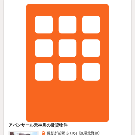
アバンサール天神川の賃貸物件
撮影所前駅 歩
18
分 （嵐電北野線）