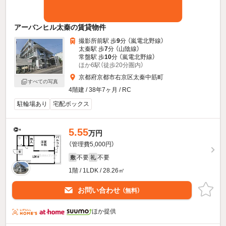
アーバンヒル太秦の賃貸物件
撮影所前駅 歩
9
分 （嵐電北野線）
太秦駅 歩
7
分 （山陰線）
常盤駅 歩
10
分 （嵐電北野線）
ほか6駅（徒歩20分圏内）
京都府京都市右京区太秦中筋町
すべての写真
4階建 / 38年7ヶ月 / RC
駐輪場あり
宅配ボックス
5.55
万円
（管理費5,000円）
不要
不要
敷
礼
1階 / 1LDK / 28.26㎡
お問い合わせ
（無料）
ほか提供