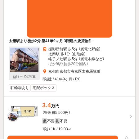
太秦駅より徒歩2分 築41年9ヶ月 3階建の賃貸物件
撮影所前駅 歩
5
分 （嵐電北野線）
太秦駅 歩
1
分 （山陰線）
帷子ノ辻駅 歩
5
分 （嵐電本線
など
）
ほか9駅（徒歩20分圏内）
京都府京都市右京区太秦馬塚町
すべての写真
3階建 / 41年9ヶ月 / RC
駐輪場あり
宅配ボックス
3.4
万円
（管理費5,500円）
不要
不要
敷
礼
1階 / 1K / 19.03㎡