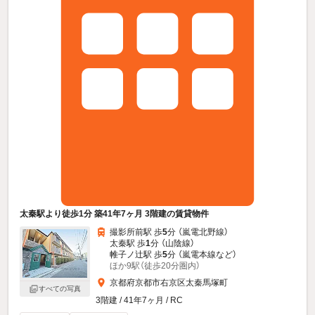
太秦駅より徒歩1分 築41年7ヶ月 3階建の賃貸物件
撮影所前駅 歩
5
分 （嵐電北野線）
太秦駅 歩
1
分 （山陰線）
帷子ノ辻駅 歩
5
分 （嵐電本線
など
）
ほか9駅（徒歩20分圏内）
京都府京都市右京区太秦馬塚町
すべての写真
3階建 / 41年7ヶ月 / RC