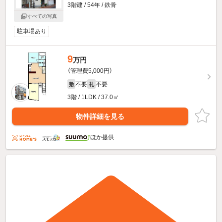
3階建 / 54年 / 鉄骨
すべての写真
駐車場あり
9
万円
（管理費5,000円）
不要
不要
敷
礼
3階 / 1LDK / 37.0㎡
物件詳細を見る
ほか提供