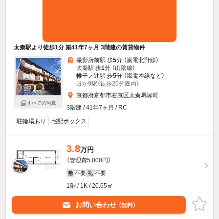
太秦駅より徒歩1分 築41年7ヶ月 3階建の賃貸物件
撮影所前駅 歩
5
分 （嵐電北野線）
太秦駅 歩
1
分 （山陰線）
帷子ノ辻駅 歩
5
分 （嵐電本線
など
）
ほか9駅（徒歩20分圏内）
京都府京都市右京区太秦馬塚町
すべての写真
3階建 / 41年7ヶ月 / RC
駐輪場あり
宅配ボックス
3.8
万円
（管理費5,000円）
不要
不要
敷
礼
1階 / 1K / 20.65㎡
お問い合わせ
（無料）