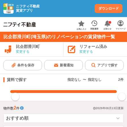
ニフティ不動産
ダウンロード
賃貸アプリ
お知らせ
閲覧履歴
マイページ
お気に入り
比企郡滑川町(埼玉県)のリノベーションの賃貸物件一覧
比企郡滑川町
リフォーム済み
変更する
変更する
条件を保存
新着通知
アプリで探す
賃料で探す
指定なし
〜
指定なし
2
件
指定した賃料で絞り込む
2
物件数
件
2026年06月13日
更新