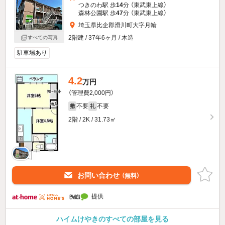
つきのわ駅 歩
14
分 （東武東上線）
森林公園駅 歩
47
分 （東武東上線）
埼玉県比企郡滑川町大字月輪
2階建 / 37年6ヶ月 / 木造
すべての写真
駐車場あり
4.2
万円
（管理費2,000円）
不要
不要
敷
礼
2階 / 2K / 31.73㎡
お問い合わせ
（無料）
提供
ハイムけやきのすべての部屋を見る