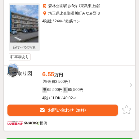
森林公園駅 歩
3
分 （東武東上線）
埼玉県比企郡滑川町みなみ野３
4階建 / 24年 / 鉄筋コン
すべての写真
駐車場あり
6.55
万円
（管理費2,500円）
65,500円
65,500円
敷
礼
4階 / 1LDK / 40.02㎡
お問い合わせ
（無料）
提供