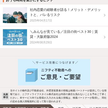
社内恋愛の経験者が語る！メリット・デメリッ
トと、バレるリスク
2025年04月17日
＼みんなが見ている／注目の街ベスト30｜賃
貸・大阪府版2024
2024年08月29日
他の人はこんな条件で絞り込んでいます！
人気のこだわり条件
バス・トイレ別
2階以上
駐車場あり
ペット相談
当サイトの物件及び不動産会社、外壁塗装業者の情報は検索パートナーが提供している情
報であり、ニフティライフスタイル株式会社は内容の責任を負わないことを予めご了承く
免責
事項
ださい。本サービス内でお客様が入力される個人情報は、検索パートナーが取得し、同社
洗濯機置場あり
独立洗面台
の定める個人情報規約に従って取り扱われます。