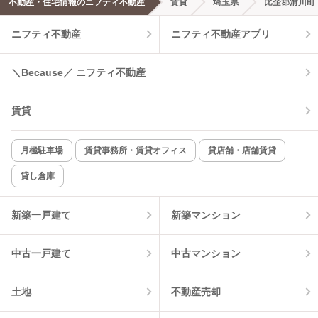
不動産・住宅情報のニフティ不動産
賃貸
埼玉県
比企郡滑川町
エアコンあり
都市ガス
ニフティ不動産
ニフティ不動産アプリ
温水洗浄便座
オートロック
＼Because／ ニフティ不動産
コンロ2口以上
追焚き機能
賃貸
TV付インターホン
角部屋
新着のみ
インターネット無料
月極駐車場
賃貸事務所・賃貸オフィス
貸店舗・店舗賃貸
貸し倉庫
該当件数:
物件一覧に反映
2
件
新築一戸建て
新築マンション
中古一戸建て
中古マンション
土地
不動産売却