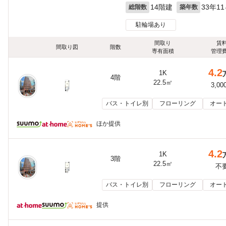
14階建
33年1
総階数
築年数
駐輪場あり
間取り
賃
間取り図
階数
専有面積
管理
4.2
1K
4階
22.5㎡
3,00
バス・トイレ別
フローリング
オー
ほか提供
4.2
1K
3階
22.5㎡
不
バス・トイレ別
フローリング
オー
提供