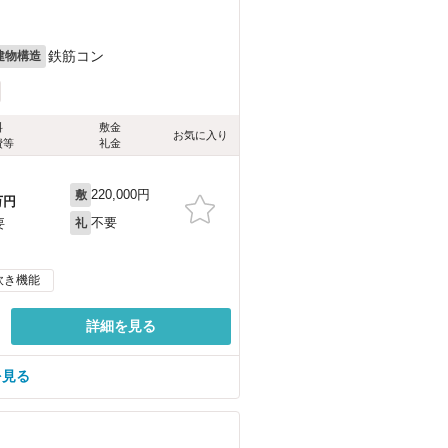
鉄筋コン
建物構造
料
敷金
お気に入り
費等
礼金
220,000円
敷
万円
不要
要
礼
炊き機能
詳細を見る
を見る