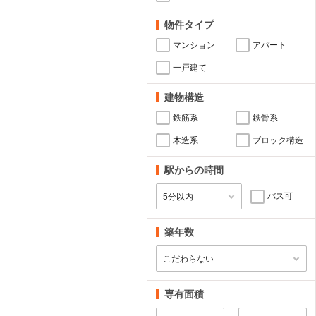
物件タイプ
マンション
アパート
一戸建て
建物構造
鉄筋系
鉄骨系
木造系
ブロック構造
駅からの時間
バス可
築年数
専有面積