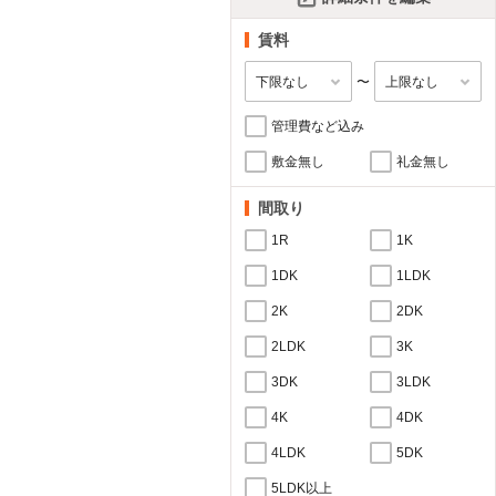
賃料
〜
管理費など込み
敷金無し
礼金無し
間取り
1R
1K
1DK
1LDK
2K
2DK
2LDK
3K
3DK
3LDK
4K
4DK
4LDK
5DK
5LDK以上