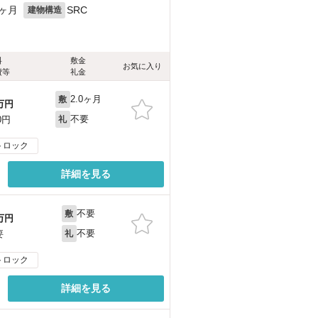
1ヶ月
SRC
建物構造
料
敷金
お気に入り
費等
礼金
2.0ヶ月
敷
万円
不要
0円
礼
トロック
詳細を見る
不要
敷
万円
不要
要
礼
トロック
詳細を見る