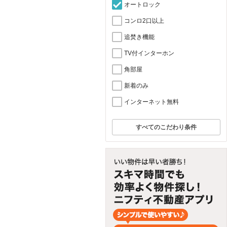
オートロック
コンロ2口以上
追焚き機能
TV付インターホン
角部屋
新着のみ
インターネット無料
すべてのこだわり条件