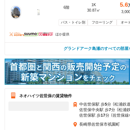
5.6
1K
6階
30.87㎡
3,00
バス・トイレ別
フローリング
オー
ほか提供
グランドアーク島瀬のすべての部屋
ネオハイツ佐世保の賃貸物件
中佐世保駅 歩
5
分 （松浦鉄道
佐世保中央駅 歩
7
分 （松浦
佐世保駅 歩
17
分 （佐世保線
長崎県佐世保市祇園町