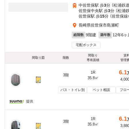
中佐世保駅 歩
3
分 （松浦鉄道
佐世保中央駅 歩
3
分 （松浦
佐世保駅 歩
15
分 （佐世保線
長崎県佐世保市島瀬町
9階建
12年6ヶ
総階数
築年数
宅配ボックス
間取り
賃
間取り図
階数
専有面積
管理
6.1
1R
3階
35.8㎡
4,00
バス・トイレ別
ペット相談
フロ
提供
6.1
1R
3階
35.8㎡
3,88