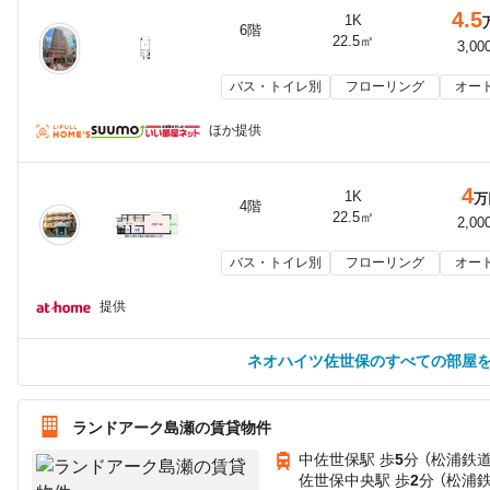
4.5
1K
6階
22.5㎡
3,00
バス・トイレ別
フローリング
オー
ほか提供
4
1K
万
4階
22.5㎡
2,00
バス・トイレ別
フローリング
オー
提供
ネオハイツ佐世保のすべての部屋
ランドアーク島瀬の賃貸物件
中佐世保駅 歩
5
分 （松浦鉄道
佐世保中央駅 歩
2
分 （松浦