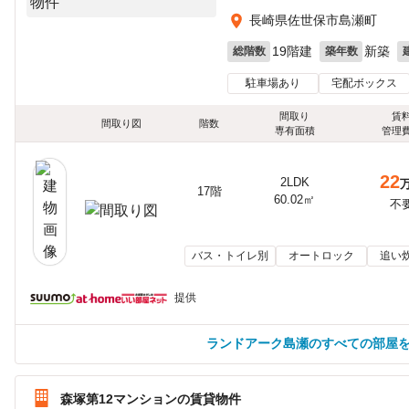
長崎県佐世保市島瀬町
19階建
新築
総階数
築年数
駐車場あり
宅配ボックス
間取り
賃
間取り図
階数
専有面積
管理
22
2LDK
17階
60.02㎡
不
バス・トイレ別
オートロック
追い
提供
ランドアーク島瀬のすべての部屋
森塚第12マンションの賃貸物件