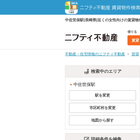
中佐世保駅(長崎県)近くの女性向けの賃貸
借りる
賃貸
不動産・住宅情報のニフティ不動産
賃貸
検索中のエリア
中佐世保駅
駅を変更
市区町村を変更
地図から探す
詳細条件を編集