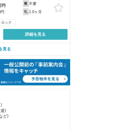
不要
敷
万円
1.0ヶ月
0円
礼
トロック
詳細を見る
を見る
）
鉄道）
など
）