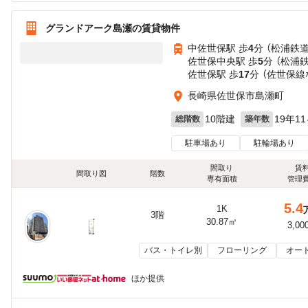
グランドアーク島瀬の賃貸物件
中佐世保駅 歩
4
分 （松浦鉄道
佐世保中央駅 歩
5
分 （松浦
佐世保駅 歩
17
分 （佐世保線
長崎県佐世保市島瀬町
10階建
19年1
総階数
築年数
駐車場あり
駐輪場あり
間取り
賃
間取り図
階数
専有面積
管理
5.4
1K
3階
30.87㎡
3,00
バス・トイレ別
フローリング
オー
ほか提供