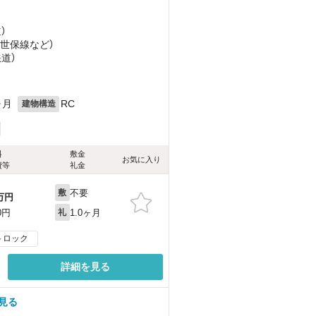
）
佐世保線
など
）
鉄道）
ヶ月
RC
建物構造
料
敷金
お気に入り
費等
礼金
不要
敷
万円
1.0ヶ月
0円
礼
トロック
詳細を見る
見る