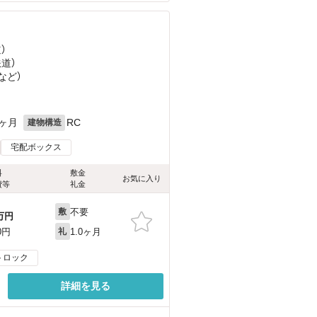
）
鉄道）
など
）
1ヶ月
RC
建物構造
宅配ボックス
料
敷金
お気に入り
費等
礼金
不要
敷
万円
1.0ヶ月
0円
礼
トロック
詳細を見る