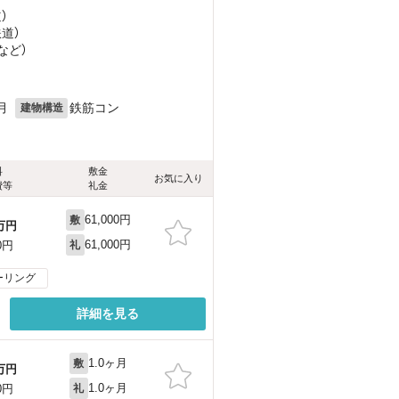
）
鉄道）
など
）
月
鉄筋コン
建物構造
料
敷金
お気に入り
費等
礼金
61,000円
敷
万円
61,000円
0円
礼
ーリング
詳細を見る
1.0ヶ月
敷
万円
1.0ヶ月
0円
礼