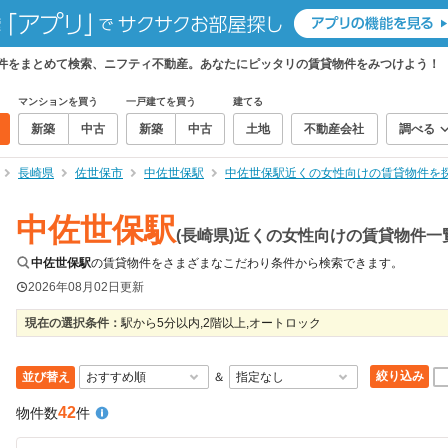
物件をまとめて検索、ニフティ不動産。あなたにピッタリの賃貸物件をみつけよう！
マンションを買う
一戸建てを買う
建てる
新築
中古
新築
中古
土地
不動産会社
調べる
長崎県
佐世保市
中佐世保駅
中佐世保駅近くの女性向けの賃貸物件を
中佐世保駅
(長崎県)近くの女性向けの賃貸物件一
中佐世保駅
の賃貸物件をさまざまなこだわり条件から検索できます。
2026年08月02日
更新
現在の選択条件：
駅から5分以内,2階以上,オートロック
絞り込み
並び替え
＆
42
物件数
件