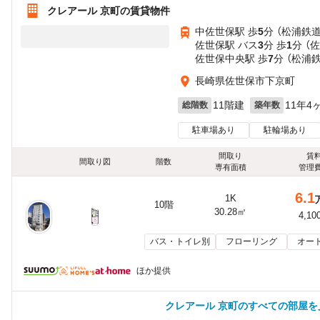
クレアール 京町の賃貸物件
中佐世保駅 歩
5
分 （松浦鉄道
佐世保駅 バス
3
分 歩
1
分 （
佐世保中央駅 歩
7
分 （松浦
長崎県佐世保市下京町
11階建
11年4
総階数
築年数
駐車場あり
駐輪場あり
間取り
賃
間取り図
階数
専有面積
管理
6.1
1K
10階
30.28㎡
4,10
バス・トイレ別
フローリング
オー
ほか提供
クレアール 京町のすべての部屋を