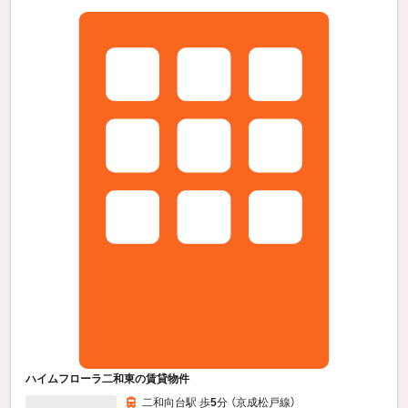
ハイムフローラ二和東の賃貸物件
二和向台駅 歩
5
分 （京成松戸線）