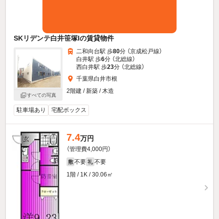
SKリデンテ白井笹塚Iの賃貸物件
二和向台駅 歩
80
分 （京成松戸線）
白井駅 歩
6
分 （北総線）
西白井駅 歩
23
分 （北総線）
千葉県白井市根
2階建 / 新築 / 木造
すべての写真
駐車場あり
宅配ボックス
7.4
万円
（管理費4,000円）
不要
不要
敷
礼
1階 / 1K / 30.06㎡