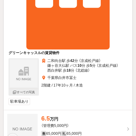
グリーンキャッスルの賃貸物件
二和向台駅 歩
42
分 （京成松戸線）
鎌ヶ谷大仏駅 バス
10
分 歩
5
分 （京成松戸線）
西白井駅 歩
18
分 （北総線）
千葉県白井市冨士
2階建 / 17年10ヶ月 / 木造
すべての写真
駐車場あり
6.5
万円
（管理費5,000円）
65,000円
65,000円
敷
礼