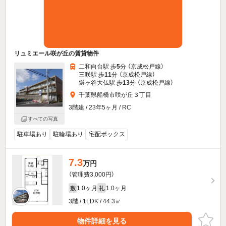
リュミエール咲が丘の賃貸物件
二和向台駅 歩
5
分 （京成松戸線）
三咲駅 歩
11
分 （京成松戸線）
鎌ヶ谷大仏駅 歩
13
分 （京成松戸線）
千葉県船橋市咲が丘３丁目
3階建 / 23年5ヶ月 / RC
すべての写真
駐車場あり
駐輪場あり
宅配ボックス
7.3
万円
（管理費3,000円）
1.0ヶ月
1.0ヶ月
敷
礼
3階 / 1LDK / 44.3㎡
物件詳細を見る