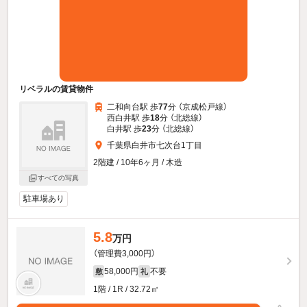
リベラルの賃貸物件
二和向台駅 歩
77
分 （京成松戸線）
西白井駅 歩
18
分 （北総線）
白井駅 歩
23
分 （北総線）
千葉県白井市七次台1丁目
2階建 / 10年6ヶ月 / 木造
すべての写真
駐車場あり
5.8
万円
（管理費3,000円）
58,000円
不要
敷
礼
1階 / 1R / 32.72㎡