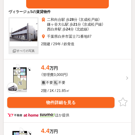
ヴィラージュSの賃貸物件
二和向台駅 歩
28
分 （京成松戸線）
鎌ヶ谷大仏駅 歩
21
分 （京成松戸線）
西白井駅 歩
24
分 （北総線）
千葉県白井市冨士71番地87
2階建 / 29年 / 鉄骨造
すべての写真
4.4
万円
（管理費3,000円）
不要
不要
敷
礼
2階 / 1K / 21.85㎡
物件詳細を見る
ほか提供
4.4
万円