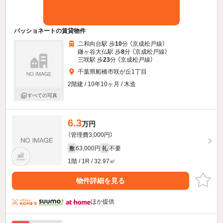
パッショネートの賃貸物件
二和向台駅 歩
10
分 （京成松戸線）
鎌ヶ谷大仏駅 歩
8
分 （京成松戸線）
三咲駅 歩
23
分 （京成松戸線）
千葉県船橋市咲が丘1丁目
2階建 / 10年10ヶ月 / 木造
すべての写真
6.3
万円
（管理費3,000円）
63,000円
不要
敷
礼
1階 / 1R / 32.97㎡
物件詳細を見る
ほか提供