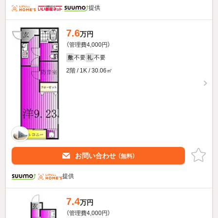
提供
7.6
万円
（管理費4,000円）
不要
不要
敷
礼
2階 / 1K / 30.06㎡
お問い合わせ
（無料）
提供
7.4
万円
（管理費4,000円）