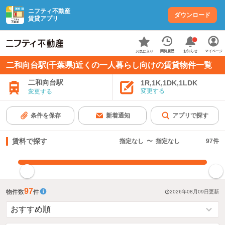
ニフティ不動産
ダウンロード
賃貸アプリ
お知らせ
閲覧履歴
マイページ
お気に入り
二和向台駅(千葉県)近くの一人暮らし向けの賃貸物件一覧
二和向台駅
1R,1K,1DK,1LDK
変更する
変更する
条件を保存
新着通知
アプリで探す
賃料で探す
指定なし
〜
指定なし
97
件
指定した賃料で絞り込む
97
物件数
件
2026年08月09日
更新