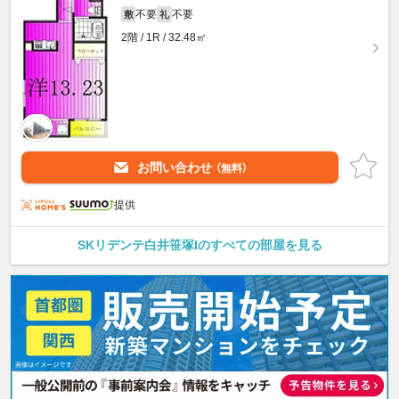
不要
不要
敷
礼
2階 / 1R / 32.48㎡
お問い合わせ
（無料）
提供
SKリデンテ白井笹塚Iのすべての部屋を見る