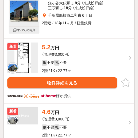
鎌ヶ谷大仏駅 歩
8
分 （京成松戸線）
三咲駅 歩
18
分 （京成松戸線）
千葉県船橋市二和東６丁目
2階建 / 18年11ヶ月 / 軽量鉄骨
すべての写真
5.2
新着
万円
（管理費3,000円）
不要
不要
敷
礼
2階 / 1K / 22.77㎡
物件詳細を見る
ほか提供
4.6
新着
万円
（管理費3,000円）
不要
不要
敷
礼
2階 / 1K / 22.77㎡