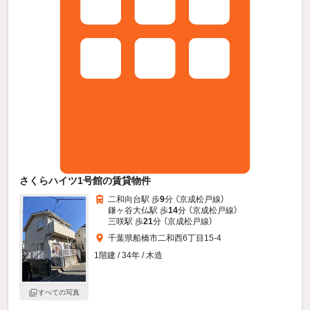
さくらハイツ1号館の賃貸物件
二和向台駅 歩
9
分 （京成松戸線）
鎌ヶ谷大仏駅 歩
14
分 （京成松戸線）
三咲駅 歩
21
分 （京成松戸線）
千葉県船橋市二和西6丁目15-4
1階建 / 34年 / 木造
すべての写真