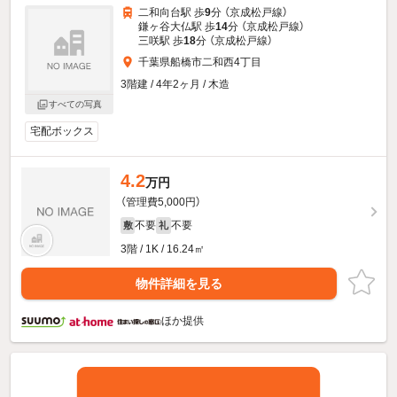
二和向台駅 歩
9
分 （京成松戸線）
鎌ヶ谷大仏駅 歩
14
分 （京成松戸線）
三咲駅 歩
18
分 （京成松戸線）
千葉県船橋市二和西4丁目
3階建 / 4年2ヶ月 / 木造
すべての写真
宅配ボックス
4.2
万円
（管理費5,000円）
不要
不要
敷
礼
3階 / 1K / 16.24㎡
物件詳細を見る
ほか提供