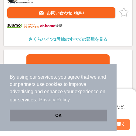
お問い合わせ
（無料）
提供
さくらハイツ1号館のすべての部屋を見る
By using our services, you agree that we and
our
partners
use cookies to improve
advertising and enhance your experience on
アプリに切り替えて、サクサクお部屋探し
our services.
Privacy Policy
会員登録なしですぐ使える。マップ検索やお気に入り保存など、
アプリ限定の便利な機能が使えます！
OK
Web版で続行
アプリを開く
駅・沿線を変更
絞り込み条件を変更