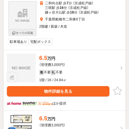
二和向台駅 歩
7
分 （京成松戸線）
三咲駅 歩
16
分 （京成松戸線）
鎌ヶ谷大仏駅 歩
18
分 （京成松戸線）
千葉県船橋市二和東6丁目
2階建 / 新築 / 木造
すべての写真
駐車場あり
宅配ボックス
6.5
万円
（管理費3,000円）
不要
不要
敷
礼
1階 / 1K / 24.84㎡
物件詳細を見る
ほか提供
6.5
万円
（管理費3,000円）