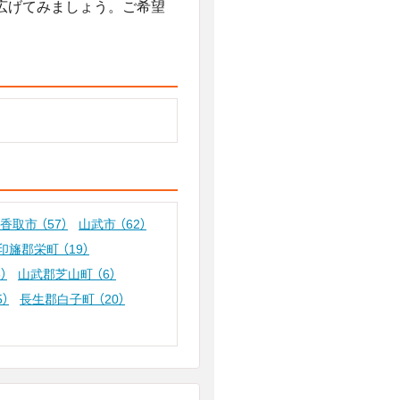
広げてみましょう。ご希望
香取市
（57）
山武市
（62）
印旛郡栄町
（19）
3）
山武郡芝山町
（6）
5）
長生郡白子町
（20）