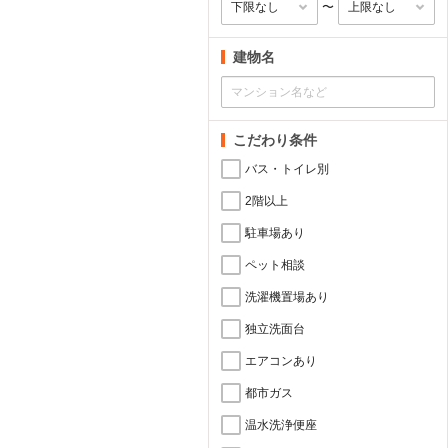
〜
建物名
こだわり条件
バス・トイレ別
2階以上
駐車場あり
ペット相談
洗濯機置場あり
独立洗面台
エアコンあり
都市ガス
温水洗浄便座