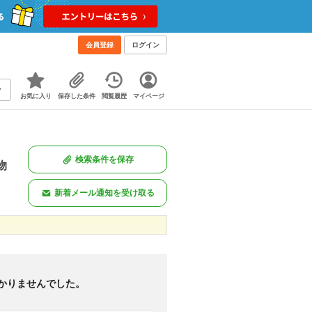
会員登録
ログイン
お気に入り
保存した条件
閲覧履歴
マイページ
検索条件を保存
物
新着メール通知を受け取る
新着のみ
図あり
<
1
>
かりませんでした。