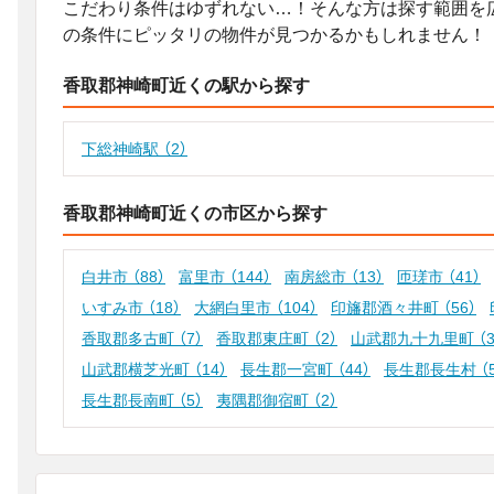
こだわり条件はゆずれない…！そんな方は探す範囲を
の条件にピッタリの物件が見つかるかもしれません！
香取郡神崎町近くの駅から探す
下総神崎駅
（2）
香取郡神崎町近くの市区から探す
白井市
（88）
富里市
（144）
南房総市
（13）
匝瑳市
（41）
いすみ市
（18）
大網白里市
（104）
印旛郡酒々井町
（56）
香取郡多古町
（7）
香取郡東庄町
（2）
山武郡九十九里町
（
山武郡横芝光町
（14）
長生郡一宮町
（44）
長生郡長生村
（
長生郡長南町
（5）
夷隅郡御宿町
（2）