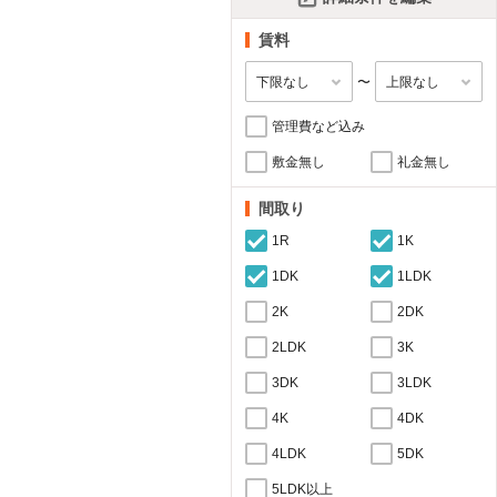
賃料
〜
管理費など込み
敷金無し
礼金無し
間取り
1R
1K
1DK
1LDK
2K
2DK
2LDK
3K
3DK
3LDK
4K
4DK
4LDK
5DK
5LDK以上