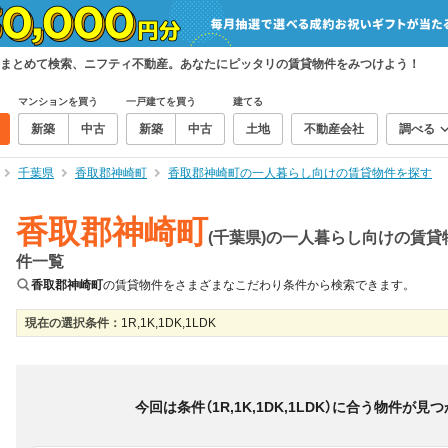
まとめて検索、ニフティ不動産。あなたにピッタリの賃貸物件をみつけよう！
マンションを買う
一戸建てを買う
建てる
新築
中古
新築
中古
土地
不動産会社
調べる
千葉県
香取郡神崎町
香取郡神崎町の一人暮らし向けの賃貸物件を探す
香取郡神崎町
(千葉県)の一人暮らし向けの賃貸
件一覧
香取郡神崎町
の賃貸物件をさまざまなこだわり条件から検索できます。
現在の選択条件：
1R,1K,1DK,1LDK
絞り込み
並び替え
＆
0
物件数
件
今回は条件（
1R,1K,1DK,1LDK
）に合う物件が見つ