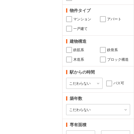
物件タイプ
マンション
アパート
一戸建て
建物構造
鉄筋系
鉄骨系
木造系
ブロック構造
駅からの時間
バス可
築年数
専有面積