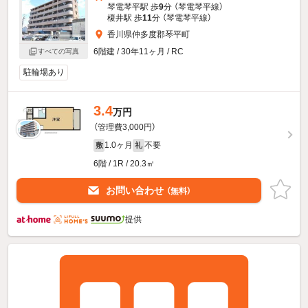
琴電琴平駅 歩
9
分 （琴電琴平線）
榎井駅 歩
11
分 （琴電琴平線）
香川県仲多度郡琴平町
6階建 / 30年11ヶ月 / RC
すべての写真
駐輪場あり
3.4
万円
（管理費3,000円）
1.0ヶ月
不要
敷
礼
6階 / 1R / 20.3㎡
お問い合わせ
（無料）
提供