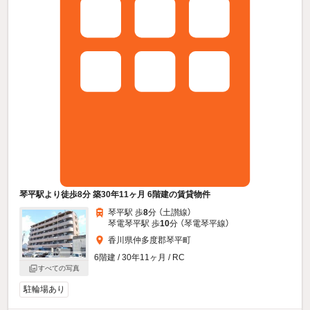
琴平駅より徒歩8分 築30年11ヶ月 6階建の賃貸物件
琴平駅 歩
8
分 （土讃線）
琴電琴平駅 歩
10
分 （琴電琴平線）
香川県仲多度郡琴平町
6階建 / 30年11ヶ月 / RC
すべての写真
駐輪場あり