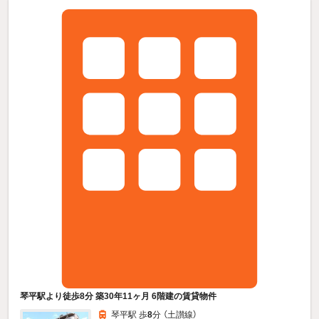
琴平駅より徒歩8分 築30年11ヶ月 6階建の賃貸物件
琴平駅 歩
8
分 （土讃線）