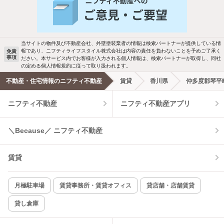
バス・トイレ別
2階以上
駐車場あり
ペット相談
当サイトの物件及び不動産会社、外壁塗装業者の情報は検索パートナーが提供している情
報であり、ニフティライフスタイル株式会社は内容の責任を負わないことを予めご了承く
免責
事項
ださい。本サービス内でお客様が入力される個人情報は、検索パートナーが取得し、同社
洗濯機置場あり
独立洗面台
の定める個人情報規約に従って取り扱われます。
不動産・住宅情報のニフティ不動産
賃貸
香川県
仲多度郡琴平
エアコンあり
都市ガス
ニフティ不動産
ニフティ不動産アプリ
温水洗浄便座
オートロック
＼Because／ ニフティ不動産
コンロ2口以上
追焚き機能
賃貸
TV付インターホン
角部屋
新着のみ
インターネット無料
月極駐車場
賃貸事務所・賃貸オフィス
貸店舗・店舗賃貸
貸し倉庫
該当件数:
物件一覧に反映
6
件