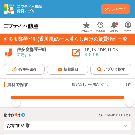
ニフティ不動産
ダウンロード
賃貸アプリ
お知らせ
閲覧履歴
マイページ
お気に入り
仲多度郡琴平町(香川県)の一人暮らし向けの賃貸物件一覧
仲多度郡琴平町
1R,1K,1DK,1LDK
変更する
変更する
条件を保存
新着通知
アプリで探す
賃料で探す
指定なし
〜
指定なし
6
件
指定した賃料で絞り込む
6
物件数
件
2025年01月14日
更新