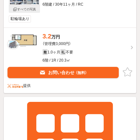
6階建 / 30年11ヶ月 / RC
すべての写真
駐輪場あり
3.2
万円
（管理費3,000円）
1.0ヶ月
不要
敷
礼
6階 / 1R / 20.3㎡
お問い合わせ
（無料）
提供