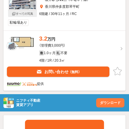
香川県仲多度郡琴平町
6階建 / 30年11ヶ月 / RC
すべての写真
駐輪場あり
3.2
万円
（管理費3,000円）
1.0ヶ月
不要
敷
礼
4階 / 1R / 20.3㎡
お問い合わせ
（無料）
提供
ニフティ不動産
ダウンロード
賃貸アプリ