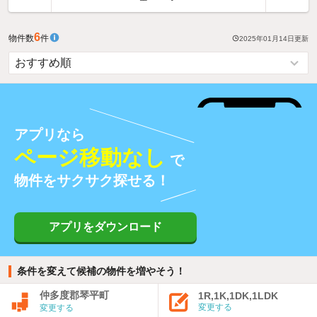
6
物件数
件
2025年01月14日
更新
アプリなら
ページ移動なし
で
物件をサクサク探せる！
アプリをダウンロード
条件を変えて候補の物件を増やそう！
仲多度郡琴平町
1R,1K,1DK,1LDK
変更する
変更する