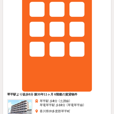
琴平駅より徒歩8分 築30年11ヶ月 6階建の賃貸物件
琴平駅 歩
8
分 （土讃線）
琴電琴平駅 歩
10
分 （琴電琴平線）
香川県仲多度郡琴平町