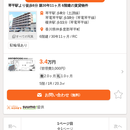
琴平駅より徒歩8分 築30年11ヶ月 6階建の賃貸物件
琴平駅 歩
8
分 （土讃線）
琴電琴平駅 歩
10
分 （琴電琴平線）
榎井駅 歩
11
分 （琴電琴平線）
香川県仲多度郡琴平町
6階建 / 30年11ヶ月 / RC
すべての写真
駐輪場あり
3.4
万円
（管理費3,000円）
2.0ヶ月
1.0ヶ月
敷
礼
5階 / 1R / 20.3㎡
お問い合わせ
（無料）
提供
1ページ目
前へ
次へ
全1ページ