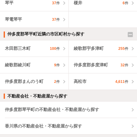
琴平
榎井
37
件
6
件
琴電琴平
37
件
仲多度郡琴平町近隣の市区町村から探す
木田郡三木町
綾歌郡宇多津町
100
件
255
件
綾歌郡綾川町
仲多度郡多度津町
9
件
32
件
仲多度郡まんのう町
高松市
2
件
4,611
件
不動産会社・不動産屋から探す
仲多度郡琴平町の不動産会社・不動産屋から探す
香川県の不動産会社・不動産屋から探す