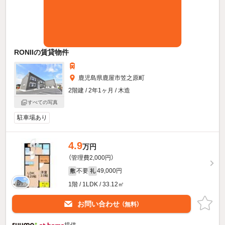
RONIIの賃貸物件
鹿児島県鹿屋市笠之原町
2階建 / 2年1ヶ月 / 木造
すべての写真
駐車場あり
4.9
万円
（管理費2,000円）
不要
49,000円
敷
礼
1階 / 1LDK / 33.12㎡
お問い合わせ
（無料）
提供