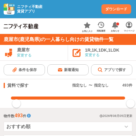
ニフティ不動産
ダウンロード
賃貸アプリ
お知らせ
閲覧履歴
マイページ
お気に入り
鹿屋市(鹿児島県)の一人暮らし向けの賃貸物件一覧
鹿屋市
1R,1K,1DK,1LDK
変更する
変更する
条件を保存
新着通知
アプリで探す
賃料で探す
指定なし
〜
指定なし
493
件
指定した賃料で絞り込む
493
物件数
件
2026年08月05日
更新