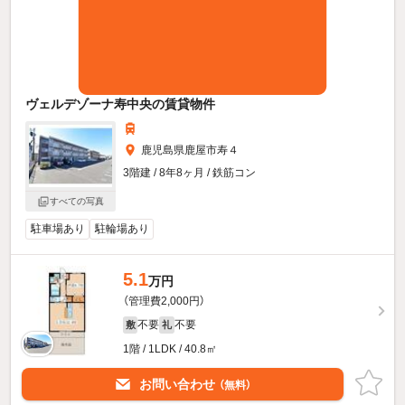
ヴェルデゾーナ寿中央の賃貸物件
鹿児島県鹿屋市寿４
3階建 / 8年8ヶ月 / 鉄筋コン
すべての写真
駐車場あり
駐輪場あり
5.1
万円
（管理費2,000円）
不要
不要
敷
礼
1階 / 1LDK / 40.8㎡
お問い合わせ
（無料）