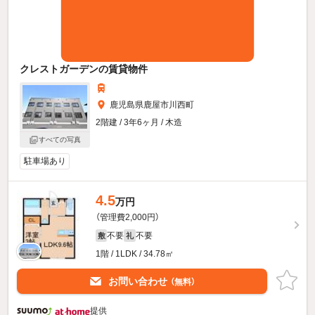
クレストガーデンの賃貸物件
鹿児島県鹿屋市川西町
2階建 / 3年6ヶ月 / 木造
すべての写真
駐車場あり
4.5
万円
（管理費2,000円）
不要
不要
敷
礼
1階 / 1LDK / 34.78㎡
お問い合わせ
（無料）
提供