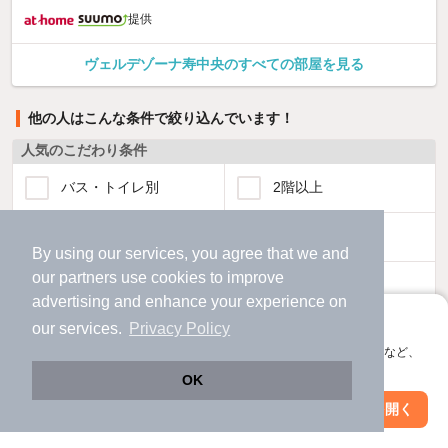
提供
ヴェルデゾーナ寿中央のすべての部屋を見る
他の人はこんな条件で絞り込んでいます！
人気のこだわり条件
バス・トイレ別
2階以上
駐車場あり
ペット相談
By using our services, you agree that we and
our
partners
use cookies to improve
洗濯機置場あり
独立洗面台
advertising and enhance your experience on
アプリに切り替えて、サクサクお部屋探し
our services.
Privacy Policy
エアコンあり
都市ガス
会員登録なしですぐ使える。マップ検索やお気に入り保存など、
アプリ限定の便利な機能が使えます！
OK
温水洗浄便座
オートロック
Web版で続行
アプリを開く
市区町村を変更
絞り込み条件を変更
コンロ2口以上
追焚き機能