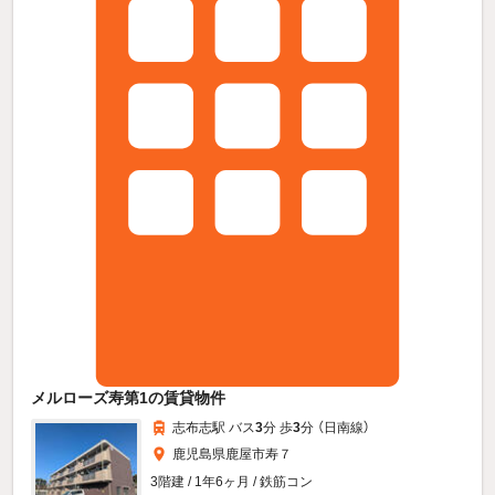
メルローズ寿第1の賃貸物件
志布志駅 バス
3
分 歩
3
分 （日南線）
鹿児島県鹿屋市寿７
3階建 / 1年6ヶ月 / 鉄筋コン