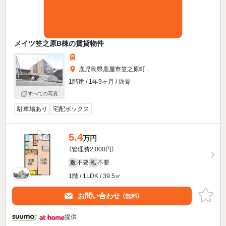
メイツ笠之原B棟の賃貸物件
鹿児島県鹿屋市笠之原町
1階建 / 1年9ヶ月 / 鉄骨
すべての写真
駐車場あり
宅配ボックス
5.4
万円
（管理費2,000円）
不要
不要
敷
礼
1階 / 1LDK / 39.5㎡
お問い合わせ
（無料）
提供