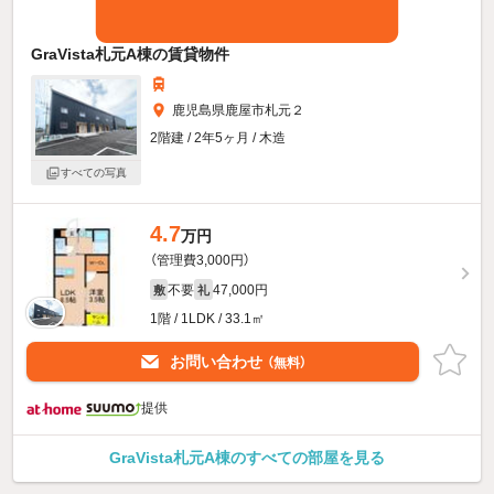
GraVista札元A棟の賃貸物件
鹿児島県鹿屋市札元２
2階建 / 2年5ヶ月 / 木造
すべての写真
4.7
万円
（管理費3,000円）
不要
47,000円
敷
礼
1階 / 1LDK / 33.1㎡
お問い合わせ
（無料）
提供
GraVista札元A棟のすべての部屋を見る