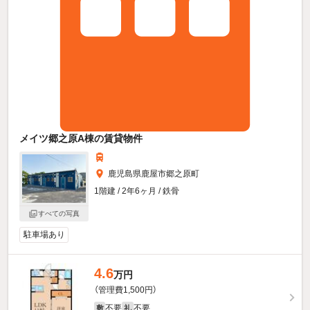
メイツ郷之原A棟の賃貸物件
鹿児島県鹿屋市郷之原町
1階建 / 2年6ヶ月 / 鉄骨
すべての写真
駐車場あり
4.6
万円
（管理費1,500円）
不要
不要
敷
礼