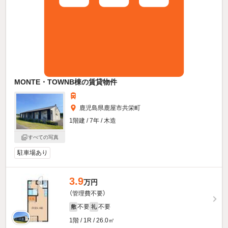
MONTE・TOWNB棟の賃貸物件
鹿児島県鹿屋市共栄町
1階建 / 7年 / 木造
すべての写真
駐車場あり
3.9
万円
（管理費不要）
不要
不要
敷
礼
1階 / 1R / 26.0㎡