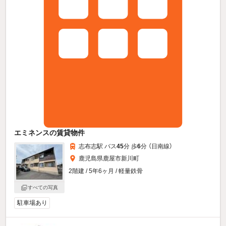
エミネンスの賃貸物件
志布志駅 バス
45
分 歩
6
分 （日南線）
鹿児島県鹿屋市新川町
2階建 / 5年6ヶ月 / 軽量鉄骨
すべての写真
駐車場あり