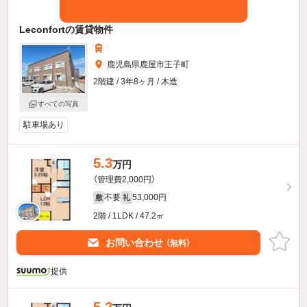
Leconfortの賃貸物件
鹿児島県鹿屋市王子町
2階建 / 3年8ヶ月 / 木造
すべての写真
駐車場あり
5.3
万円
（管理費2,000円）
不要
53,000円
敷
礼
2階 / 1LDK / 47.2㎡
お問い合わせ
（無料）
提供
5.2