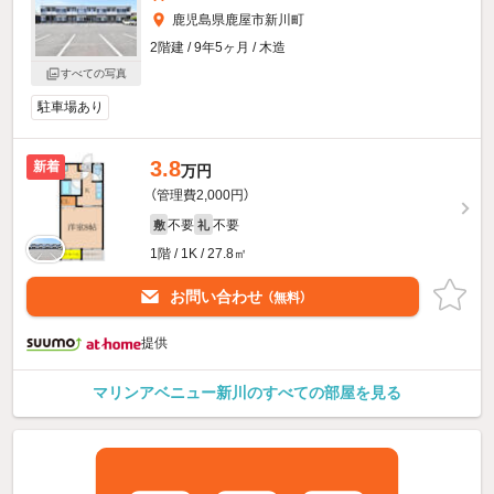
鹿児島県鹿屋市新川町
2階建 / 9年5ヶ月 / 木造
すべての写真
駐車場あり
3.8
新着
万円
（管理費2,000円）
不要
不要
敷
礼
1階 / 1K / 27.8㎡
お問い合わせ
（無料）
提供
マリンアベニュー新川のすべての部屋を見る