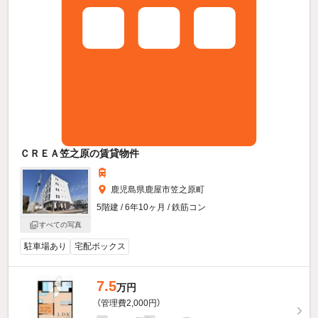
ＣＲＥＡ笠之原の賃貸物件
鹿児島県鹿屋市笠之原町
5階建 / 6年10ヶ月 / 鉄筋コン
すべての写真
駐車場あり
宅配ボックス
7.5
万円
（管理費2,000円）