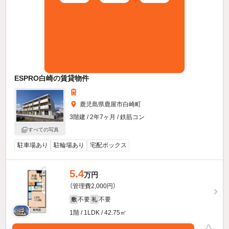
ESPRO白崎の賃貸物件
鹿児島県鹿屋市白崎町
3階建 / 2年7ヶ月 / 鉄筋コン
すべての写真
駐車場あり
駐輪場あり
宅配ボックス
5.4
万円
（管理費2,000円）
不要
不要
敷
礼
1階 / 1LDK / 42.75㎡