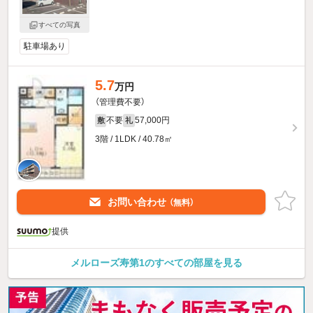
すべての写真
駐車場あり
5.7
万円
（管理費不要）
不要
57,000円
敷
礼
3階 / 1LDK / 40.78㎡
お問い合わせ
（無料）
提供
メルローズ寿第1のすべての部屋を見る