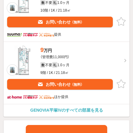
不要
1.0ヶ月
敷
礼
10階 / 1K / 21.18㎡
お問い合わせ
（無料）
提供
9
万円
（管理費11,000円）
不要
1.0ヶ月
敷
礼
9階 / 1K / 21.18㎡
お問い合わせ
（無料）
ほか提供
GENOVIA平塚IVのすべての部屋を見る