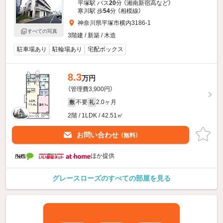
平塚駅 バス
20
分 （湘南新宿高
など
）
寒川駅 歩
54
分 （相模線）
神奈川県平塚市横内3186-1
すべての写真
3階建 / 新築 / 木造
駐車場あり
駐輪場あり
宅配ボックス
8.3
万円
（管理費3,900円）
不要
2.0ヶ月
敷
礼
2階 / 1LDK / 42.51㎡
お問い合わせ
（無料）
ほか提供
グレースローズのすべての部屋を見る