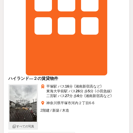
ハイランド—２の賃貸物件
平塚駅 バス
16
分 （湘南新宿高
など
）
東海大学前駅 バス
26
分 歩
5
分 （小田急線）
二宮駅 バス
27
分 歩
6
分 （湘南新宿高
など
）
神奈川県平塚市河内２丁目6-6
2階建 / 新築 / 木造
すべての写真