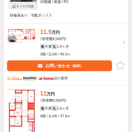
10階建 / 新築 / RC
すべての写真
駐輪場あり
宅配ボックス
11.5
万円
（管理費9,500円）
不要
1.0ヶ月
敷
礼
3階 / 1LDK / 40.3㎡
お問い合わせ
（無料）
ほか提供
11
万円
（管理費9,500円）
不要
1.0ヶ月
敷
礼
4階 / 1LDK / 37.9㎡