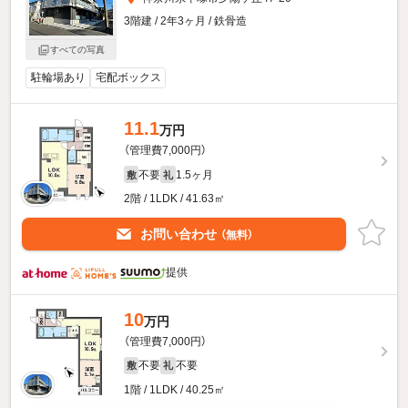
3階建 / 2年3ヶ月 / 鉄骨造
すべての写真
駐輪場あり
宅配ボックス
11.1
万円
（管理費7,000円）
不要
1.5ヶ月
敷
礼
2階 / 1LDK / 41.63㎡
お問い合わせ
（無料）
提供
10
万円
（管理費7,000円）
不要
不要
敷
礼
1階 / 1LDK / 40.25㎡