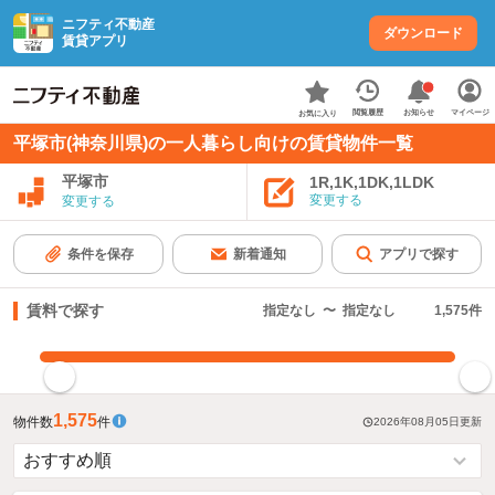
ニフティ不動産
ダウンロード
賃貸アプリ
お知らせ
閲覧履歴
マイページ
お気に入り
平塚市(神奈川県)の一人暮らし向けの賃貸物件一覧
平塚市
1R,1K,1DK,1LDK
変更する
変更する
条件を保存
新着通知
アプリで探す
賃料で探す
指定なし
〜
指定なし
1,575
件
指定した賃料で絞り込む
1,575
物件数
件
2026年08月05日
更新