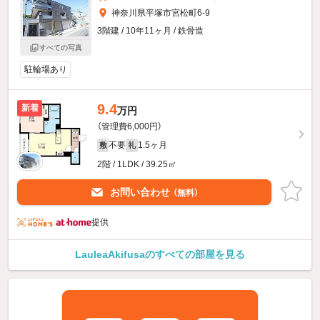
神奈川県平塚市宮松町6-9
3階建 / 10年11ヶ月 / 鉄骨造
すべての写真
駐輪場あり
9.4
新着
万円
（管理費6,000円）
不要
1.5ヶ月
敷
礼
2階 / 1LDK / 39.25㎡
お問い合わせ
（無料）
提供
LauleaAkifusaのすべての部屋を見る