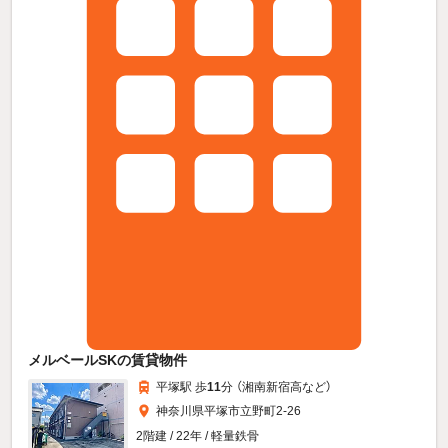
メルベールSKの賃貸物件
平塚駅 歩
11
分 （湘南新宿高
など
）
神奈川県平塚市立野町2-26
2階建 / 22年 / 軽量鉄骨