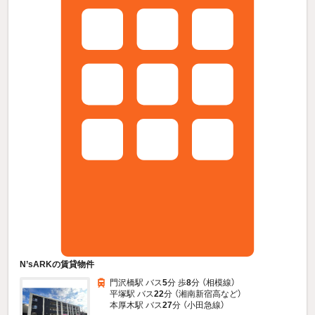
N’sARKの賃貸物件
門沢橋駅 バス
5
分 歩
8
分 （相模線）
平塚駅 バス
22
分 （湘南新宿高
など
）
本厚木駅 バス
27
分 （小田急線）