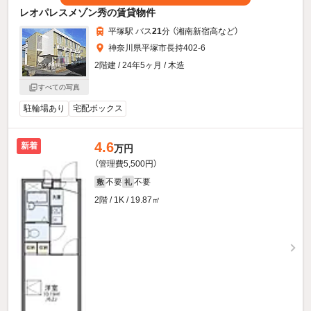
レオパレスメゾン秀の賃貸物件
平塚駅 バス
21
分 （湘南新宿高
など
）
神奈川県平塚市長持402-6
2階建 / 24年5ヶ月 / 木造
すべての写真
駐輪場あり
宅配ボックス
4.6
新着
万円
（管理費5,500円）
不要
不要
敷
礼
2階 / 1K / 19.87㎡