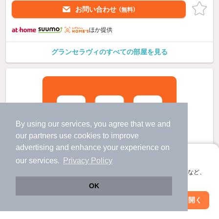
お問い合わせ
（無料）
ほか提供
グランセラヴィのすべての部屋を見る
By using our services, you agree that we and
our
partners
use cookies to improve
advertising and enhance your experience on
アプリに切り替えて、サクサクお部屋探し
our services.
Privacy Policy
会員登録なしですぐ使える。マップ検索やお気に入り保存など、
アプリ限定の便利な機能が使えます！
OK
Web版で続行
アプリを開く
市区町村を変更
絞り込み条件を変更