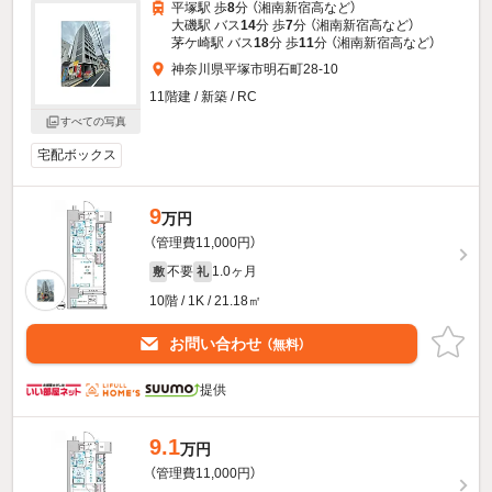
平塚駅 歩
8
分 （湘南新宿高
など
）
大磯駅 バス
14
分 歩
7
分 （湘南新宿高
など
）
茅ケ崎駅 バス
18
分 歩
11
分 （湘南新宿高
など
）
神奈川県平塚市明石町28-10
11階建 / 新築 / RC
すべての写真
宅配ボックス
9
万円
（管理費11,000円）
不要
1.0ヶ月
敷
礼
10階 / 1K / 21.18㎡
お問い合わせ
（無料）
提供
9.1
万円
（管理費11,000円）