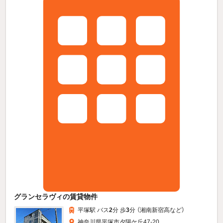
グランセラヴィの賃貸物件
平塚駅 バス
2
分 歩
3
分 （湘南新宿高
など
）
神奈川県平塚市夕陽ケ丘47-20