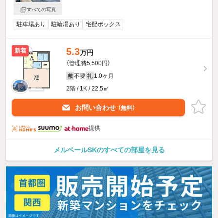
すべての写真
駐車場あり
駐輪場あり
宅配ボックス
5.3
新着
万円
（管理費5,500円）
不要
1.0ヶ月
敷
礼
2階 / 1K / 22.5㎡
お問い合わせ
（無料）
提供
メルベールSKのすべての部屋を見る