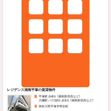
レジデンス湘南平塚の賃貸物件
平塚駅 歩
4
分 （湘南新宿高
など
）
大磯駅 バス
12
分 歩
1
分 （湘南新宿高
など
）
神奈川県平塚市明石町