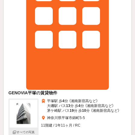
GENOVIA平塚の賃貸物件
平塚駅 歩
4
分 （湘南新宿高
など
）
大磯駅 バス
13
分 歩
4
分 （湘南新宿高
など
）
茅ケ崎駅 バス
19
分 歩
10
分 （湘南新宿高
など
）
神奈川県平塚市錦町5-5
11階建 / 1年11ヶ月 / RC
すべての写真