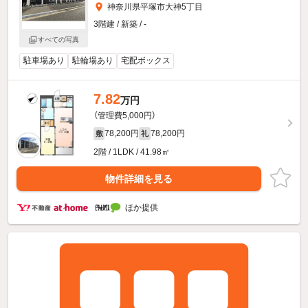
神奈川県平塚市大神5丁目
3階建 / 新築 / -
すべての写真
駐車場あり
駐輪場あり
宅配ボックス
7.82
万円
（管理費5,000円）
78,200円
78,200円
敷
礼
2階 / 1LDK / 41.98㎡
物件詳細を見る
ほか提供