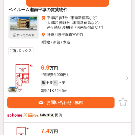
ベイルーム湘南平塚の賃貸物件
平塚駅 歩
7
分 （湘南新宿高
など
）
大磯駅 歩
58
分 （湘南新宿高
など
）
茅ケ崎駅 歩
68
分 （湘南新宿高
など
）
神奈川県平塚市宮の前
すべての写真
3階建 / 新築 / 木造
宅配ボックス
6.9
万円
（管理費5,000円）
不要
不要
敷
礼
3階 / 1K / 24.5㎡
お問い合わせ
（無料）
提供
7.4
万円