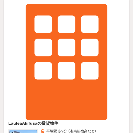
LauleaAkifusaの賃貸物件
平塚駅 歩
9
分 （湘南新宿高
など
）