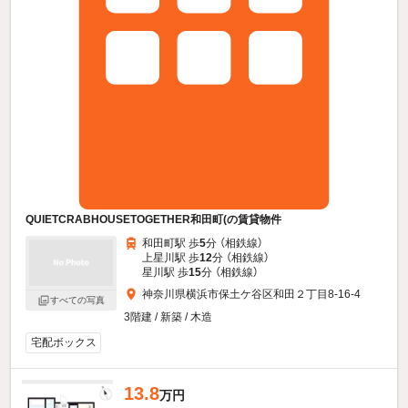
QUIETCRABHOUSETOGETHER和田町(の賃貸物件
和田町駅 歩
5
分 （相鉄線）
上星川駅 歩
12
分 （相鉄線）
星川駅 歩
15
分 （相鉄線）
神奈川県横浜市保土ケ谷区和田２丁目8-16-4
すべての写真
3階建 / 新築 / 木造
宅配ボックス
13.8
万円