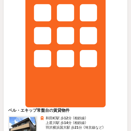
ベル・エキップ常盤台の賃貸物件
和田町駅 歩
12
分 （相鉄線）
上星川駅 歩
14
分 （相鉄線）
羽沢横浜国大駅 歩
21
分 （埼京線
など
）