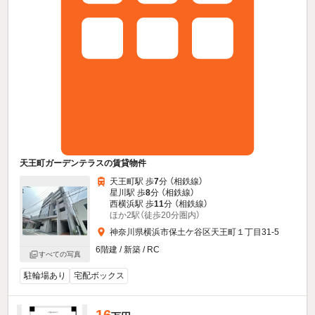
天王町ガーデンテラスの賃貸物件
天王町駅 歩
7
分 （相鉄線）
星川駅 歩
8
分 （相鉄線）
西横浜駅 歩
11
分 （相鉄線）
ほか2駅（徒歩20分圏内）
神奈川県横浜市保土ケ谷区天王町１丁目31-5
6階建 / 新築 / RC
すべての写真
駐輪場あり
宅配ボックス
16