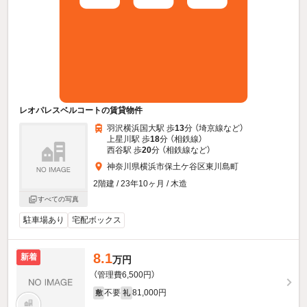
レオパレスベルコートの賃貸物件
羽沢横浜国大駅 歩
13
分 （埼京線
など
）
上星川駅 歩
18
分 （相鉄線）
西谷駅 歩
20
分 （相鉄線
など
）
神奈川県横浜市保土ケ谷区東川島町
2階建 / 23年10ヶ月 / 木造
すべての写真
駐車場あり
宅配ボックス
8.1
新着
万円
（管理費6,500円）
不要
81,000円
敷
礼