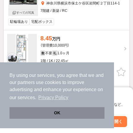
神奈川県横浜市保土ケ谷区岩間町２丁目114-1
7階建 / 新築 / RC
すべての写真
駐輪場あり
宅配ボックス
8.45
万円
（管理費10,000円）
不要
1.0ヶ月
敷
礼
1階 / 1K / 22.45㎡
物件詳細を見る
By using our services, you agree that we and
our
partners
use cookies to improve
ほか提供
advertising and enhance your experience on
アプリに切り替えて、サクサクお部屋探し
our services.
Privacy Policy
8.3
万円
会員登録なしですぐ使える。マップ検索やお気に入り保存など、
（管理費10,000円）
アプリ限定の便利な機能が使えます！
OK
不要
1.0ヶ月
敷
礼
Web版で続行
アプリを開く
市区町村を変更
絞り込み条件を変更
1階 / 1K / 21.79㎡