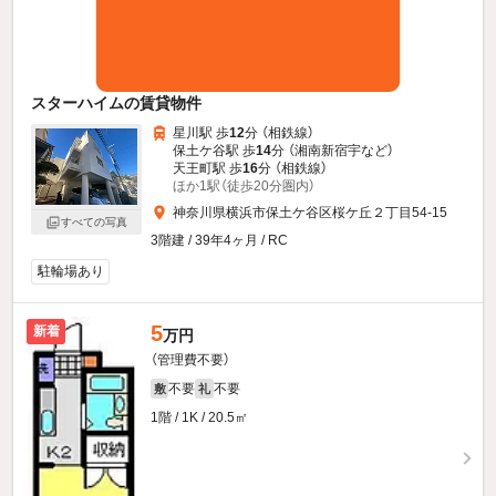
スターハイムの賃貸物件
星川駅 歩
12
分 （相鉄線）
保土ケ谷駅 歩
14
分 （湘南新宿宇
など
）
天王町駅 歩
16
分 （相鉄線）
ほか1駅（徒歩20分圏内）
神奈川県横浜市保土ケ谷区桜ケ丘２丁目54-15
すべての写真
3階建 / 39年4ヶ月 / RC
駐輪場あり
5
新着
万円
（管理費不要）
不要
不要
敷
礼
1階 / 1K / 20.5㎡