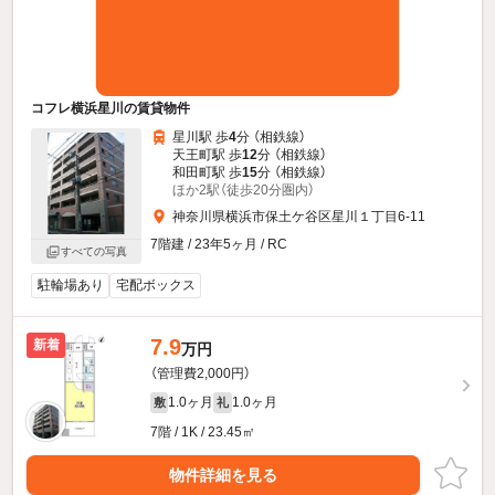
コフレ横浜星川の賃貸物件
星川駅 歩
4
分 （相鉄線）
天王町駅 歩
12
分 （相鉄線）
和田町駅 歩
15
分 （相鉄線）
ほか2駅（徒歩20分圏内）
神奈川県横浜市保土ケ谷区星川１丁目6-11
7階建 / 23年5ヶ月 / RC
すべての写真
駐輪場あり
宅配ボックス
7.9
新着
万円
（管理費2,000円）
1.0ヶ月
1.0ヶ月
敷
礼
7階 / 1K / 23.45㎡
物件詳細を見る