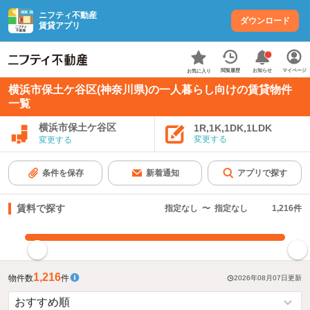
ニフティ不動産
ダウンロード
賃貸アプリ
お知らせ
閲覧履歴
マイページ
お気に入り
横浜市保土ケ谷区(神奈川県)の一人暮らし向けの賃貸物件
一覧
横浜市保土ケ谷区
1R,1K,1DK,1LDK
変更する
変更する
条件を保存
新着通知
アプリで探す
賃料で探す
指定なし
〜
指定なし
1,216
件
指定した賃料で絞り込む
1,216
物件数
件
2026年08月07日
更新