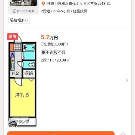
神奈川県横浜市保土ケ谷区常盤台43-31
2階建 / 22年5ヶ月 / 軽量鉄骨
すべての写真
駐輪場あり
5.7
新着
万円
（管理費3,000円）
不要
不要
敷
礼
2階 / 1K / 23.09㎡