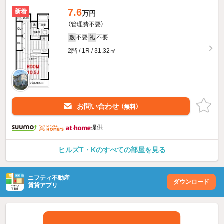
7.6
新着
万円
（管理費不要）
不要
不要
敷
礼
2階 / 1R / 31.32㎡
お問い合わせ
（無料）
提供
ヒルズT・Kのすべての部屋を見る
ニフティ不動産
ダウンロード
賃貸アプリ