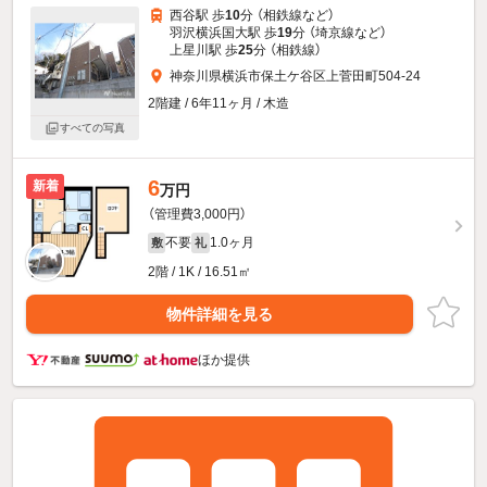
西谷駅 歩
10
分 （相鉄線
など
）
羽沢横浜国大駅 歩
19
分 （埼京線
など
）
上星川駅 歩
25
分 （相鉄線）
神奈川県横浜市保土ケ谷区上菅田町504-24
2階建 / 6年11ヶ月 / 木造
すべての写真
6
新着
万円
（管理費3,000円）
不要
1.0ヶ月
敷
礼
2階 / 1K / 16.51㎡
物件詳細を見る
ほか提供