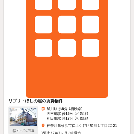
リブリ・ほしの屋の賃貸物件
星川駅 歩
8
分 （相鉄線）
天王町駅 歩
15
分 （相鉄線）
和田町駅 歩
17
分 （相鉄線）
神奈川県横浜市保土ケ谷区星川１丁目22-21
すべての写真
3階建 / 7年7ヶ月 / 鉄骨造