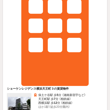
ショーケンレジデンス横浜天王町３の賃貸物件
保土ケ谷駅 歩
5
分 （湘南新宿宇
など
）
天王町駅 歩
7
分 （相鉄線）
西横浜駅 歩
12
分 （相鉄線）
ほか1駅（徒歩20分圏内）