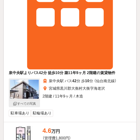
泉中央駅よりバス42分 徒歩10分 築11年9ヶ月 2階建の賃貸物件
泉中央駅 バス
42
分 歩
10
分 （仙台南北線）
宮城県黒川郡大衡村大衡字海老沢
2階建 / 11年9ヶ月 / 木造
すべての写真
駐車場あり
駐輪場あり
4.6
万円
（管理費1,800円）