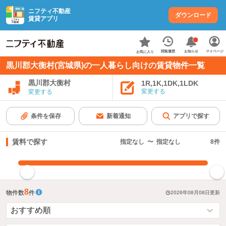
ニフティ不動産
ダウンロード
賃貸アプリ
お知らせ
閲覧履歴
マイページ
お気に入り
黒川郡大衡村(宮城県)の一人暮らし向けの賃貸物件一覧
黒川郡大衡村
1R,1K,1DK,1LDK
変更する
変更する
条件を保存
新着通知
アプリで探す
賃料で探す
指定なし
〜
指定なし
8
件
指定した賃料で絞り込む
8
物件数
件
2026年08月08日
更新