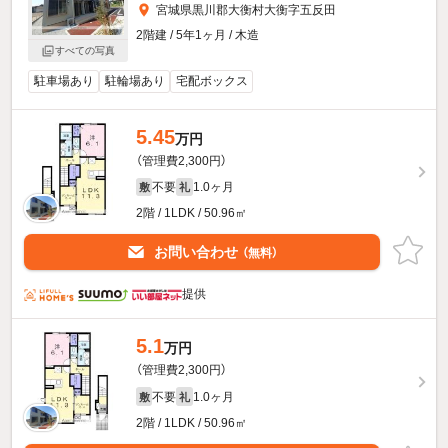
宮城県黒川郡大衡村大衡字五反田
2階建 / 5年1ヶ月 / 木造
すべての写真
駐車場あり
駐輪場あり
宅配ボックス
5.45
万円
（管理費2,300円）
不要
1.0ヶ月
敷
礼
2階 / 1LDK / 50.96㎡
お問い合わせ
（無料）
提供
5.1
万円
（管理費2,300円）
不要
1.0ヶ月
敷
礼
2階 / 1LDK / 50.96㎡