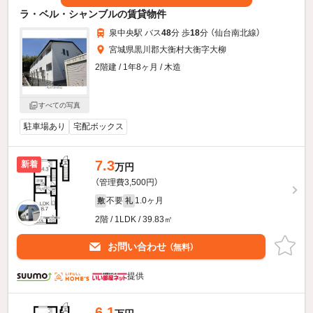
ラ・ベル・シャンブルの賃貸物件
泉中央駅 バス
48
分 歩
18
分 （仙台南北線）
宮城県黒川郡大衡村大衡字大柳
2階建 / 1年8ヶ月 / 木造
すべての写真
駐車場あり
宅配ボックス
7.3
新着
万円
（管理費3,500円）
不要
1.0ヶ月
敷
礼
2階 / 1LDK / 39.83㎡
お問い合わせ
（無料）
提供
6.1