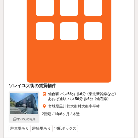
ソレイユ大衡の賃貸物件
仙台駅 バス
56
分 歩
6
分 （東北新幹線
など
）
あおば通駅 バス
56
分 歩
6
分 （仙石線）
宮城県黒川郡大衡村大衡字平林
2階建 / 1年6ヶ月 / 木造
すべての写真
駐車場あり
駐輪場あり
宅配ボックス