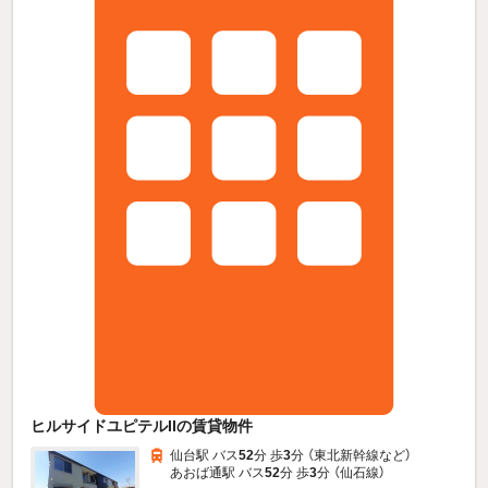
ヒルサイドユピテルIIの賃貸物件
仙台駅 バス
52
分 歩
3
分 （東北新幹線
など
）
あおば通駅 バス
52
分 歩
3
分 （仙石線）