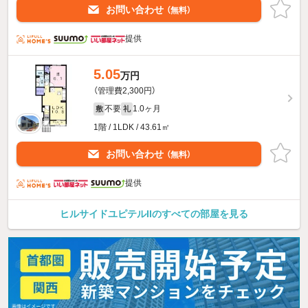
お問い合わせ
（無料）
提供
5.05
万円
（管理費2,300円）
不要
1.0ヶ月
敷
礼
1階 / 1LDK / 43.61㎡
お問い合わせ
（無料）
提供
ヒルサイドユピテルIIのすべての部屋を見る