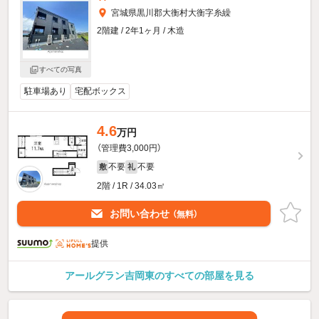
宮城県黒川郡大衡村大衡字糸繰
2階建 / 2年1ヶ月 / 木造
すべての写真
駐車場あり
宅配ボックス
4.6
万円
（管理費3,000円）
不要
不要
敷
礼
2階 / 1R / 34.03㎡
お問い合わせ
（無料）
提供
アールグラン吉岡東のすべての部屋を見る