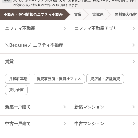
ださい。本サービス内でお客様が入力される個人情報は、検索パートナーが取得し、同社
洗濯機置場あり
独立洗面台
の定める個人情報規約に従って取り扱われます。
不動産・住宅情報のニフティ不動産
賃貸
宮城県
黒川郡大衡村
エアコンあり
都市ガス
ニフティ不動産
ニフティ不動産アプリ
温水洗浄便座
オートロック
＼Because／ ニフティ不動産
コンロ2口以上
追焚き機能
賃貸
TV付インターホン
角部屋
新着のみ
インターネット無料
月極駐車場
賃貸事務所・賃貸オフィス
貸店舗・店舗賃貸
貸し倉庫
該当件数:
物件一覧に反映
8
件
新築一戸建て
新築マンション
中古一戸建て
中古マンション