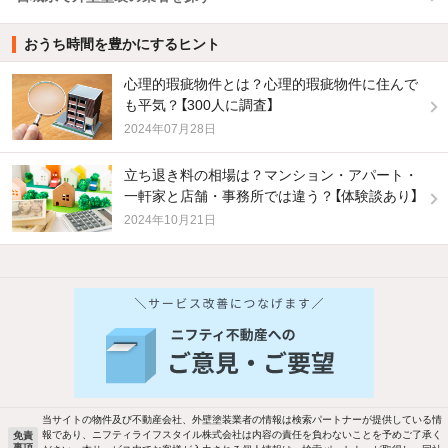
おうち時間を豊かにするヒント
心理的瑕疵物件とは？心理的瑕疵物件に住んで
も平気？【300人に調査】
2024年07月28日
立ち退き料の相場は？マンション・アパート・
一軒家と店舗・事務所では違う？【体験談あり】
2024年10月21日
他の人はこんな条件で絞り込んでいます！
人気のこだわり条件
バス・トイレ別
2階以上
駐車場あり
ペット相談
当サイトの物件及び不動産会社、外壁塗装業者の情報は検索パートナーが提供している情
報であり、ニフティライフスタイル株式会社は内容の責任を負わないことを予めご了承く
免責
事項