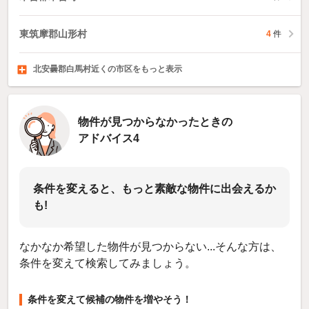
東筑摩郡山形村
4
件
北安曇郡白馬村近くの市区をもっと表示
埴科郡坂城町
上高井郡小布施町
下高井郡山ノ内町
21
件
2
4
件
件
物件が見つからなかったときの
アドバイス4
条件を変えると、もっと素敵な物件に出会えるか
も!
なかなか希望した物件が見つからない...そんな方は、
条件を変えて検索してみましょう。
条件を変えて候補の物件を増やそう！