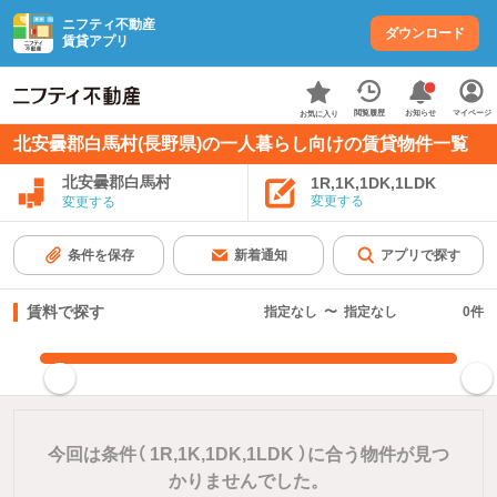
ニフティ不動産
ダウンロード
賃貸アプリ
お知らせ
閲覧履歴
マイページ
お気に入り
北安曇郡白馬村(長野県)の一人暮らし向けの賃貸物件一覧
北安曇郡白馬村
1R,1K,1DK,1LDK
変更する
変更する
条件を保存
新着通知
アプリで探す
賃料で探す
指定なし
〜
指定なし
0
件
指定した賃料で絞り込む
今回は条件（
1R,1K,1DK,1LDK
）に合う物件が見つ
かりませんでした。