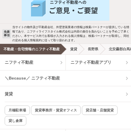
バス・トイレ別
2階以上
駐車場あり
ペット相談
当サイトの物件及び不動産会社、外壁塗装業者の情報は検索パートナーが提供している情
報であり、ニフティライフスタイル株式会社は内容の責任を負わないことを予めご了承く
免責
洗濯機置場あり
独立洗面台
事項
ださい。本サービス内でお客様が入力される個人情報は、検索パートナーが取得し、同社
の定める個人情報規約に従って取り扱われます。
エアコンあり
都市ガス
不動産・住宅情報のニフティ不動産
賃貸
長野県
北安曇郡白馬
ニフティ不動産
ニフティ不動産アプリ
温水洗浄便座
オートロック
コンロ2口以上
追焚き機能
＼Because／ ニフティ不動産
TV付インターホン
角部屋
賃貸
新着のみ
インターネット無料
月極駐車場
賃貸事務所・賃貸オフィス
貸店舗・店舗賃貸
貸し倉庫
該当件数:
物件一覧に反映
0
件