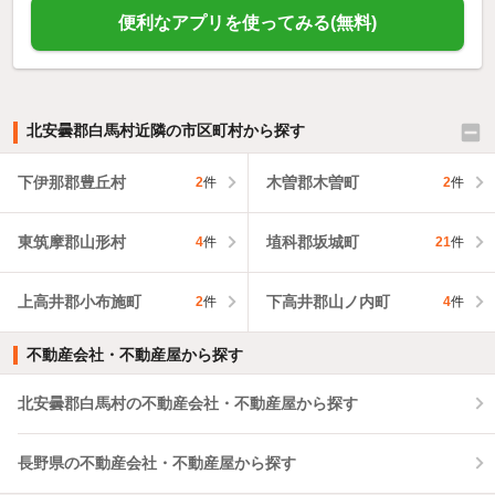
便利なアプリを使ってみる(無料)
北安曇郡白馬村近隣の市区町村から探す
下伊那郡豊丘村
木曽郡木曽町
2
件
2
件
東筑摩郡山形村
埴科郡坂城町
4
件
21
件
上高井郡小布施町
下高井郡山ノ内町
2
件
4
件
不動産会社・不動産屋から探す
北安曇郡白馬村の不動産会社・不動産屋から探す
長野県の不動産会社・不動産屋から探す