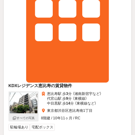
KDXレジデンス恵比寿の賃貸物件
恵比寿駅 歩
3
分 （湘南新宿宇
など
）
代官山駅 歩
9
分 （東横線）
中目黒駅 歩
14
分 （東横線
など
）
東京都渋谷区恵比寿南1丁目
8階建 / 10年11ヶ月 / RC
すべての写真
駐輪場あり
宅配ボックス