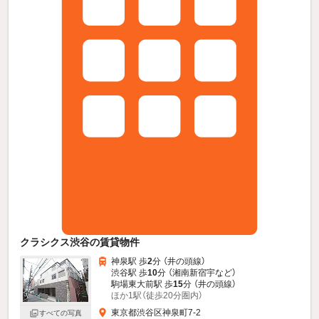
クラシクス渋谷の賃貸物件
神泉駅 歩
2
分 （井の頭線）
渋谷駅 歩
10
分 （湘南新宿宇
など
）
駒場東大前駅 歩
15
分 （井の頭線）
ほか1駅（徒歩20分圏内）
東京都渋谷区神泉町7-2
すべての写真