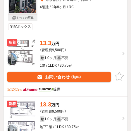
4階建 / 2年8ヶ月 / RC
すべての写真
宅配ボックス
13.3
新着
万円
（管理費9,500円）
1.0ヶ月
不要
敷
礼
1階 / 1LDK / 30.75㎡
お問い合わせ
（無料）
提供
13.3
新着
万円
（管理費9,500円）
1.0ヶ月
不要
敷
礼
地下1階 / 1LDK / 30.75㎡