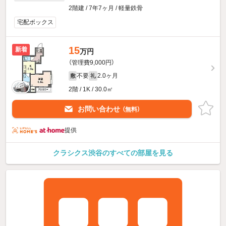
2階建 / 7年7ヶ月 / 軽量鉄骨
宅配ボックス
15
新着
万円
（管理費9,000円）
不要
2.0ヶ月
敷
礼
2階 / 1K / 30.0㎡
お問い合わせ
（無料）
提供
クラシクス渋谷のすべての部屋を見る