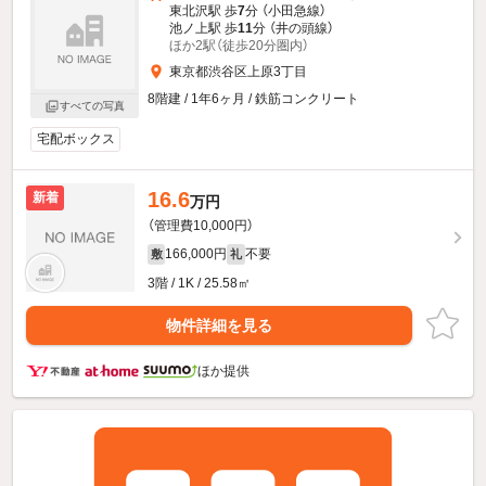
東北沢駅 歩
7
分 （小田急線）
池ノ上駅 歩
11
分 （井の頭線）
ほか2駅（徒歩20分圏内）
東京都渋谷区上原3丁目
8階建 / 1年6ヶ月 / 鉄筋コンクリート
すべての写真
宅配ボックス
16.6
新着
万円
（管理費10,000円）
166,000円
不要
敷
礼
3階 / 1K / 25.58㎡
物件詳細を見る
ほか提供