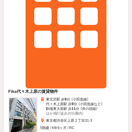
Fika代々木上原の賃貸物件
東北沢駅 歩
9
分 （小田急線）
代々木上原駅 歩
9
分 （小田急線
など
）
駒場東大前駅 歩
11
分 （井の頭線）
ほか4駅（徒歩20分圏内）
東京都渋谷区上原２丁目31-3
5階建 / 6年9ヶ月 / RC