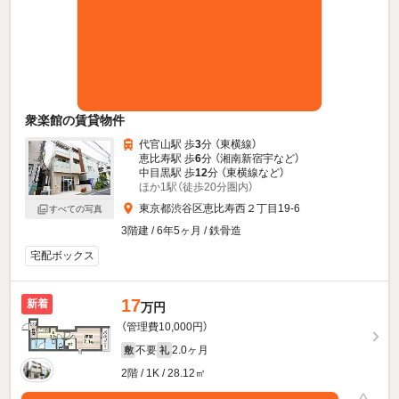
衆楽館の賃貸物件
代官山駅 歩
3
分 （東横線）
恵比寿駅 歩
6
分 （湘南新宿宇
など
）
中目黒駅 歩
12
分 （東横線
など
）
ほか1駅（徒歩20分圏内）
東京都渋谷区恵比寿西２丁目19-6
すべての写真
3階建 / 6年5ヶ月 / 鉄骨造
宅配ボックス
17
新着
万円
（管理費10,000円）
不要
2.0ヶ月
敷
礼
2階 / 1K / 28.12㎡