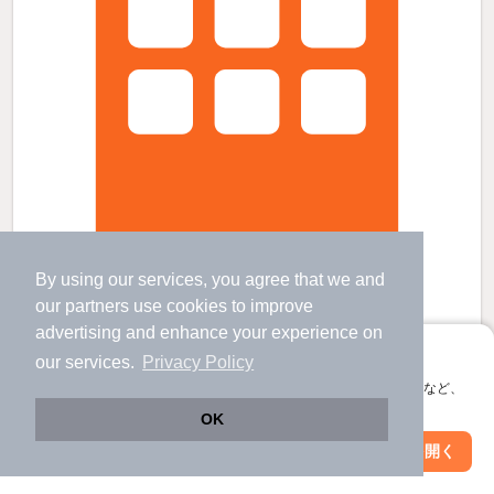
By using our services, you agree that we and
新宿駅より徒歩12分 築14年5ヶ月 3階建の賃貸物件
our
partners
use cookies to improve
南新宿駅 歩
5
分 （小田急線）
advertising and enhance your experience on
代々木駅 歩
9
分 （山手線
など
）
アプリに切り替えて、サクサクお部屋探し
our services.
Privacy Policy
新宿駅 歩
10
分 （湘南新宿宇
など
）
ほか7駅（徒歩20分圏内）
会員登録なしですぐ使える。マップ検索やお気に入り保存など、
東京都渋谷区代々木3丁目
アプリ限定の便利な機能が使えます！
OK
3階建 / 14年5ヶ月 / 鉄骨
すべての写真
Web版で続行
アプリを開く
市区町村を変更
絞り込み条件を変更
駐車場あり