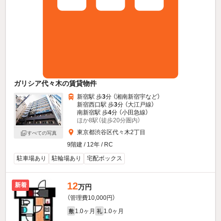
ガリシア代々木の賃貸物件
新宿駅 歩
3
分 （湘南新宿宇
など
）
新宿西口駅 歩
3
分 （大江戸線）
南新宿駅 歩
4
分 （小田急線）
ほか8駅（徒歩20分圏内）
東京都渋谷区代々木2丁目
すべての写真
9階建 / 12年 / RC
駐車場あり
駐輪場あり
宅配ボックス
12
新着
万円
（管理費10,000円）
1.0ヶ月
1.0ヶ月
敷
礼