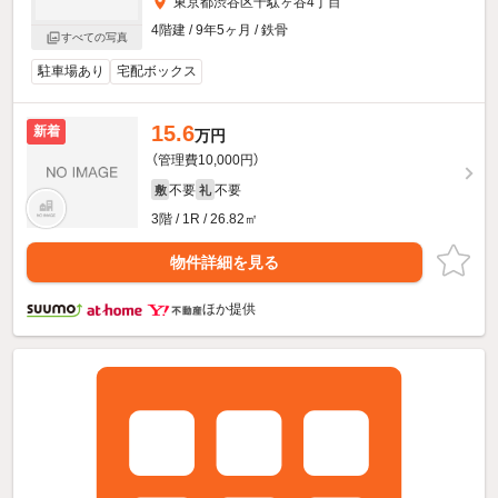
東京都渋谷区千駄ヶ谷4丁目
4階建 / 9年5ヶ月 / 鉄骨
すべての写真
駐車場あり
宅配ボックス
15.6
新着
万円
（管理費10,000円）
不要
不要
敷
礼
3階 / 1R / 26.82㎡
物件詳細を見る
ほか提供