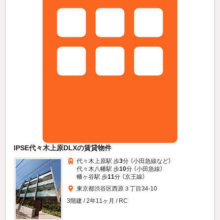
IPSE代々木上原DLXの賃貸物件
代々木上原駅 歩
3
分 （小田急線
など
）
代々木八幡駅 歩
10
分 （小田急線）
幡ヶ谷駅 歩
11
分 （京王線）
東京都渋谷区西原３丁目34-10
3階建 / 2年11ヶ月 / RC