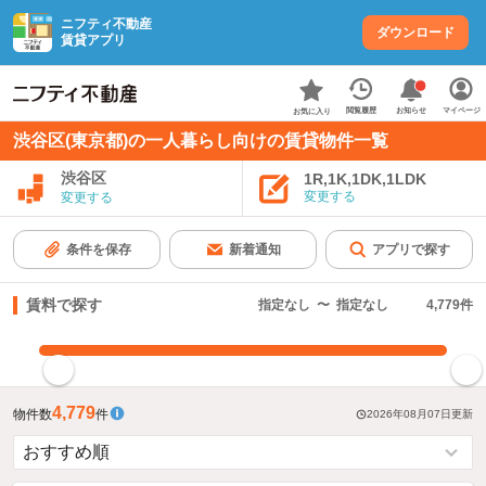
ニフティ不動産
ダウンロード
賃貸アプリ
お知らせ
閲覧履歴
マイページ
お気に入り
渋谷区(東京都)の一人暮らし向けの賃貸物件一覧
渋谷区
1R,1K,1DK,1LDK
変更する
変更する
条件を保存
新着通知
アプリで探す
賃料で探す
指定なし
〜
指定なし
4,779
件
指定した賃料で絞り込む
4,779
物件数
件
2026年08月07日
更新