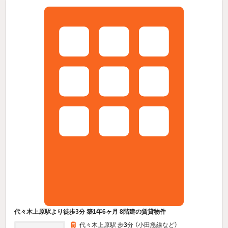
代々木上原駅より徒歩3分 築1年6ヶ月 8階建の賃貸物件
代々木上原駅 歩
3
分 （小田急線
など
）