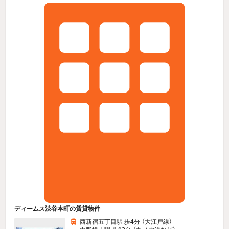
ディームス渋谷本町の賃貸物件
西新宿五丁目駅 歩
4
分 （大江戸線）