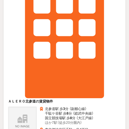
ＡＬＥＲＯ北参道の賃貸物件
北参道駅 歩
3
分 （副都心線）
千駄ケ谷駅 歩
8
分 （総武中央線）
国立競技場駅 歩
8
分 （大江戸線）
ほか7駅（徒歩20分圏内）