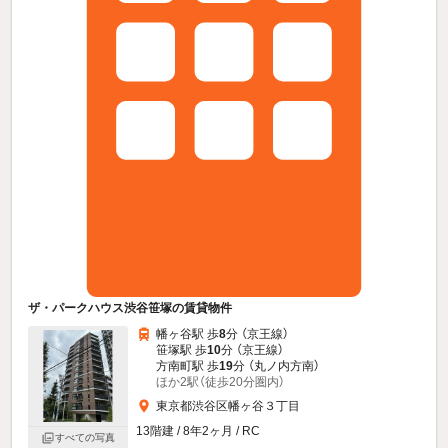
ザ・パークハウス渋谷笹塚の賃貸物件
幡ヶ谷駅 歩
8
分 （京王線）
笹塚駅 歩
10
分 （京王線）
方南町駅 歩
19
分 （丸ノ内方南）
ほか2駅（徒歩20分圏内）
東京都渋谷区幡ヶ谷３丁目
13階建 / 8年2ヶ月 / RC
すべての写真