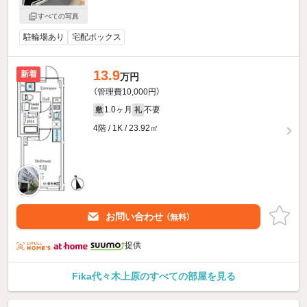
すべての写真
駐輪場あり
宅配ボックス
13.9
新着
万円
（管理費10,000円）
1.0ヶ月
不要
敷
礼
4階 / 1K / 23.92㎡
お問い合わせ
（無料）
提供
Fika代々木上原のすべての部屋を見る