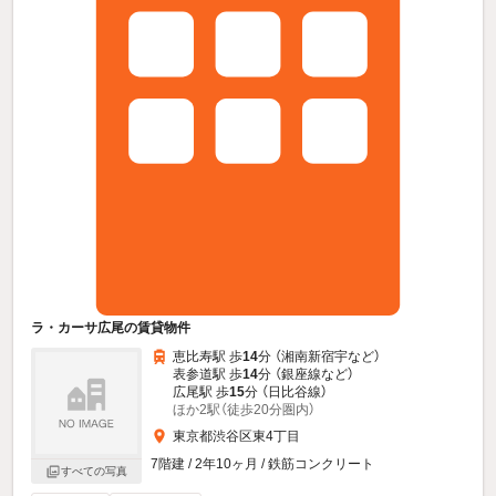
ラ・カーサ広尾の賃貸物件
恵比寿駅 歩
14
分 （湘南新宿宇
など
）
表参道駅 歩
14
分 （銀座線
など
）
広尾駅 歩
15
分 （日比谷線）
ほか2駅（徒歩20分圏内）
東京都渋谷区東4丁目
7階建 / 2年10ヶ月 / 鉄筋コンクリート
すべての写真