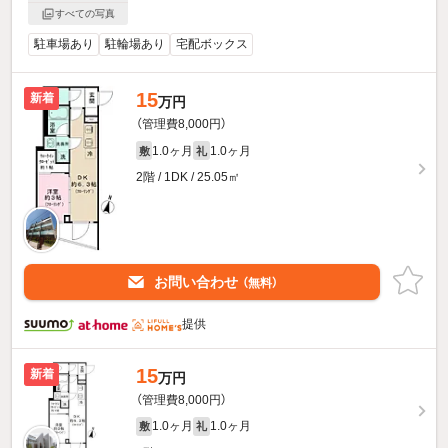
すべての写真
駐車場あり
駐輪場あり
宅配ボックス
15
新着
万円
（管理費8,000円）
1.0ヶ月
1.0ヶ月
敷
礼
2階 / 1DK / 25.05㎡
お問い合わせ
（無料）
提供
15
新着
万円
（管理費8,000円）
1.0ヶ月
1.0ヶ月
敷
礼