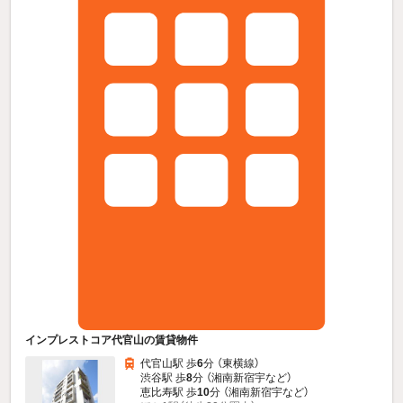
インプレストコア代官山の賃貸物件
代官山駅 歩
6
分 （東横線）
渋谷駅 歩
8
分 （湘南新宿宇
など
）
恵比寿駅 歩
10
分 （湘南新宿宇
など
）