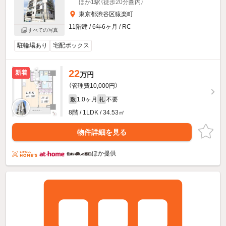
ほか1駅（徒歩20分圏内）
東京都渋谷区猿楽町
11階建 / 6年6ヶ月 / RC
すべての写真
駐輪場あり
宅配ボックス
22
新着
万円
（管理費10,000円）
1.0ヶ月
不要
敷
礼
8階 / 1LDK / 34.53㎡
物件詳細を見る
ほか提供