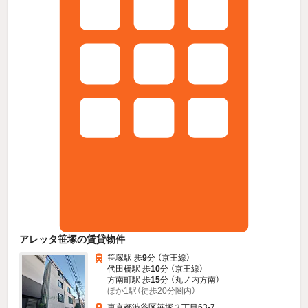
アレッタ笹塚の賃貸物件
笹塚駅 歩
9
分 （京王線）
代田橋駅 歩
10
分 （京王線）
方南町駅 歩
15
分 （丸ノ内方南）
ほか1駅（徒歩20分圏内）
東京都渋谷区笹塚３丁目63-7