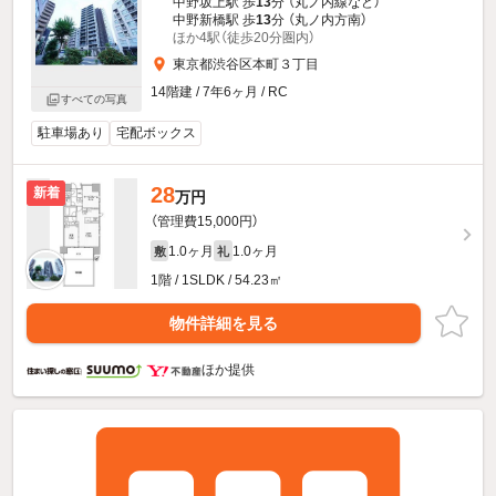
中野坂上駅 歩
13
分 （丸ノ内線
など
）
中野新橋駅 歩
13
分 （丸ノ内方南）
ほか4駅（徒歩20分圏内）
東京都渋谷区本町３丁目
14階建 / 7年6ヶ月 / RC
すべての写真
駐車場あり
宅配ボックス
28
新着
万円
（管理費15,000円）
1.0ヶ月
1.0ヶ月
敷
礼
1階 / 1SLDK / 54.23㎡
物件詳細を見る
ほか提供