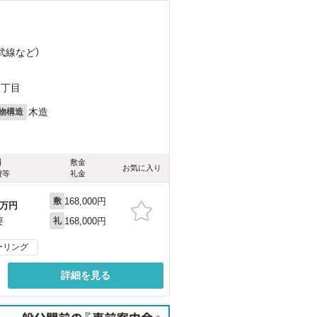
）
武線
など
）
2丁目
木造
物構造
料
敷金
お気に入り
費等
礼金
168,000円
敷
万円
168,000円
要
礼
ーリング
詳細を見る