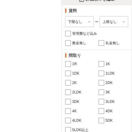
賃料
〜
管理費など込み
敷金無し
礼金無し
間取り
1R
1K
1DK
1LDK
2K
2DK
2LDK
3K
3DK
3LDK
4K
4DK
4LDK
5DK
5LDK以上