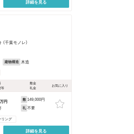
詳細を見る
）
分 （千葉モノレ）
月
木造
建物構造
料
敷金
お気に入り
費等
礼金
149,000円
敷
万円
不要
要
礼
ーリング
詳細を見る