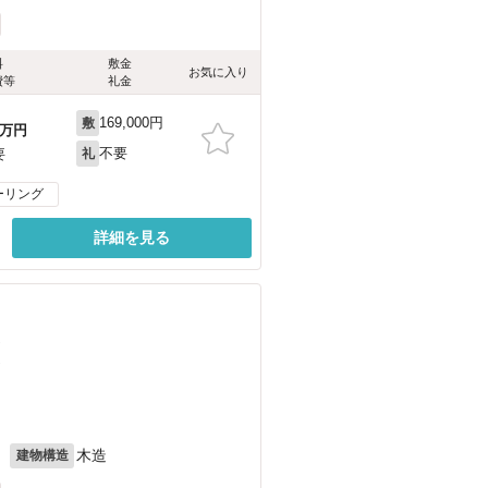
料
敷金
お気に入り
費等
礼金
169,000円
敷
万円
不要
要
礼
ーリング
詳細を見る
）
）
月
木造
建物構造