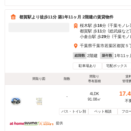
都賀駅より徒歩11分 築1年11ヶ月 2階建の賃貸物件
桜木駅 歩
16
分 （千葉モノレ
都賀駅 歩
11
分 （総武線
など
小倉台駅 歩
29
分 （千葉モノ
千葉県千葉市若葉区都賀５
2階建
1年11ヶ
総階数
築年数
駐車場あり
宅配ボックス
間取り
賃
間取り図
階数
専有面積
管理
17.4
4LDK
-
91.08㎡
不
バス・トイレ別
ペット相談
フロ
提供