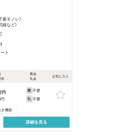
）
（千葉モノレ）
武線
など
）
町
月
リート
料
敷金
お気に入り
費等
礼金
不要
敷
万円
不要
0円
礼
炊き機能
詳細を見る