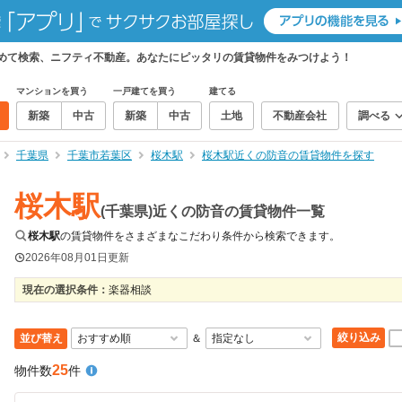
とめて検索、ニフティ不動産。あなたにピッタリの賃貸物件をみつけよう！
マンションを買う
一戸建てを買う
建てる
新築
中古
新築
中古
土地
不動産会社
調べる
千葉県
千葉市若葉区
桜木駅
桜木駅近くの防音の賃貸物件を探す
桜木駅
(千葉県)近くの防音の賃貸物件一覧
桜木駅
の賃貸物件をさまざまなこだわり条件から検索できます。
2026年08月01日
更新
現在の選択条件：
楽器相談
絞り込み
並び替え
＆
25
物件数
件