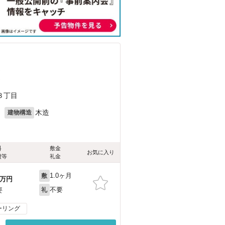
）
）
３丁目
月
木造
建物構造
料
敷金
お気に入り
費等
礼金
1.0ヶ月
敷
万円
不要
要
礼
ーリング