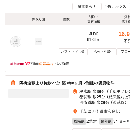
駐車場あり
宅配ボックス
間取り
賃
間取り図
階数
専有面積
管理
16.9
4LDK
-
91.08㎡
不
バス・トイレ別
ペット相談
フロ
ほか提供
四街道駅より徒歩27分 築3年8ヶ月 2階建の賃貸物件
桜木駅 歩
36
分 （千葉モノレ
都賀駅 歩
25
分 （総武線
など
四街道駅 歩
26
分 （総武線）
千葉県四街道市和良比
2階建
3年8ヶ
総階数
築年数