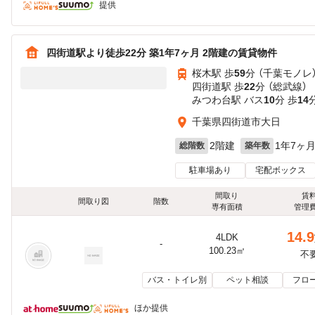
提供
四街道駅より徒歩22分 築1年7ヶ月 2階建の賃貸物件
桜木駅 歩
59
分 （千葉モノレ
四街道駅 歩
22
分 （総武線）
みつわ台駅 バス
10
分 歩
14
千葉県四街道市大日
2階建
1年7ヶ
総階数
築年数
駐車場あり
宅配ボックス
間取り
賃
間取り図
階数
専有面積
管理
14.9
4LDK
-
100.23㎡
不
バス・トイレ別
ペット相談
フロ
ほか提供