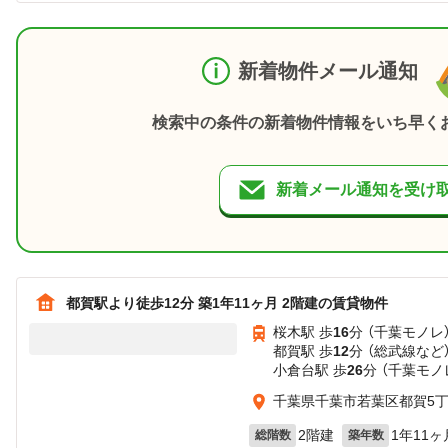
新着物件メール通知
検索中の条件の新着物件情報をいち早く
新着メール通知を受け
都賀駅より徒歩12分 築1年11ヶ月 2階建の賃貸物件
桜木駅 歩
16
分 （千葉モノレ
都賀駅 歩
12
分 （総武線
など
小倉台駅 歩
26
分 （千葉モノ
千葉県千葉市若葉区都賀5
2階建
1年11ヶ
総階数
築年数