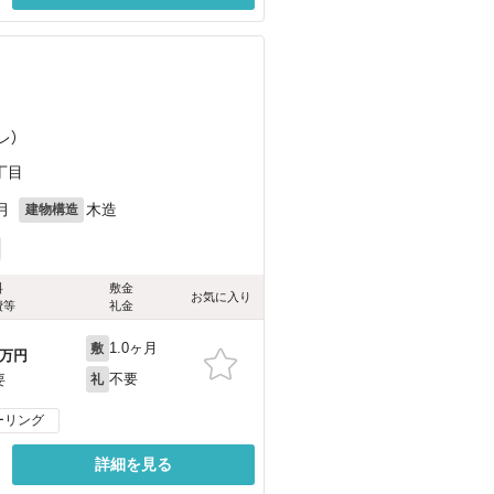
）
）
レ）
丁目
月
木造
建物構造
料
敷金
お気に入り
費等
礼金
1.0ヶ月
敷
万円
不要
要
礼
ーリング
詳細を見る