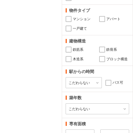
物件タイプ
マンション
アパート
一戸建て
建物構造
鉄筋系
鉄骨系
木造系
ブロック構造
駅からの時間
バス可
築年数
専有面積