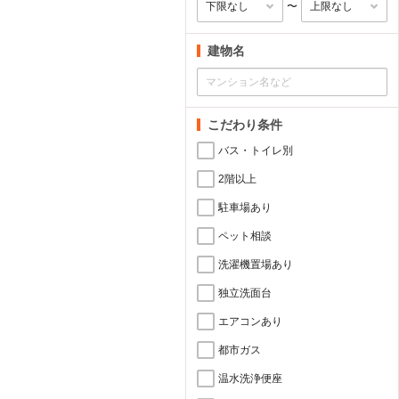
〜
建物名
こだわり条件
バス・トイレ別
2階以上
駐車場あり
ペット相談
洗濯機置場あり
独立洗面台
エアコンあり
都市ガス
温水洗浄便座