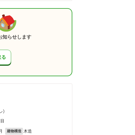
お知らせします
取る
）
）
レ）
丁目
月
木造
建物構造