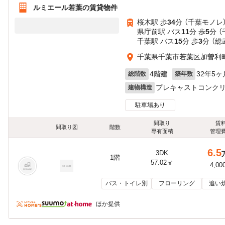
ルミエール若葉の賃貸物件
桜木駅 歩
34
分 （千葉モノレ
県庁前駅 バス
11
分 歩
5
分 
千葉駅 バス
15
分 歩
3
分 （総
千葉県千葉市若葉区加曽利
4階建
32年5ヶ
総階数
築年数
プレキャストコンク
建物構造
駐車場あり
間取り
賃
間取り図
階数
専有面積
管理
6.5
3DK
1階
57.02㎡
4,00
バス・トイレ別
フローリング
追い
ほか提供