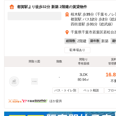
都賀駅より徒歩32分 新築 2階建の賃貸物件
桜木駅 歩
35
分 （千葉モノレ
都賀駅 バス
12
分 歩
2
分 （総
四街道駅 歩
31
分 （総武線）
千葉県千葉市若葉区若松台
2階建
新築
総階数
築年数
建
駐車場あり
間取り
賃
間取り図
階数
専有面積
管理
16.8
3LDK
-
80.94㎡
不
バス・トイレ別
ペット相談
フロ
ほか提供