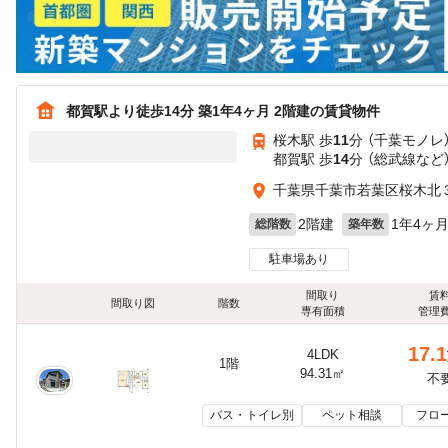
都賀駅より徒歩14分 築1年4ヶ月 2階建の賃貸物件
桜木駅 歩
11
分 （千葉モノレ
都賀駅 歩
14
分 （総武線
など
千葉県千葉市若葉区桜木北
2階建
1年4ヶ
総階数
築年数
駐車場あり
間取り
賃
間取り図
階数
専有面積
管理
17.1
4LDK
1階
94.31㎡
不
バス・トイレ別
ペット相談
フロ