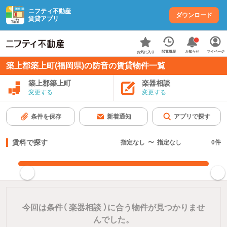
ニフティ不動産
ダウンロード
賃貸アプリ
お知らせ
閲覧履歴
マイページ
お気に入り
築上郡築上町(福岡県)の防音の賃貸物件一覧
築上郡築上町
楽器相談
変更する
変更する
条件を保存
新着通知
アプリで探す
賃料で探す
指定なし
〜
指定なし
0
件
指定した賃料で絞り込む
今回は条件（
楽器相談
）に合う物件が見つかりませ
んでした。