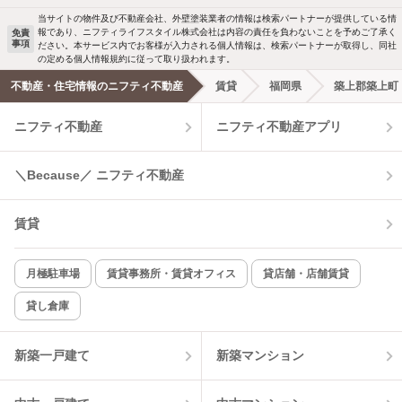
当サイトの物件及び不動産会社、外壁塗装業者の情報は検索パートナーが提供している情
報であり、ニフティライフスタイル株式会社は内容の責任を負わないことを予めご了承く
免責
洗濯機置場あり
独立洗面台
事項
ださい。本サービス内でお客様が入力される個人情報は、検索パートナーが取得し、同社
の定める個人情報規約に従って取り扱われます。
エアコンあり
都市ガス
不動産・住宅情報のニフティ不動産
賃貸
福岡県
築上郡築上町
ニフティ不動産
ニフティ不動産アプリ
温水洗浄便座
オートロック
コンロ2口以上
追焚き機能
＼Because／ ニフティ不動産
TV付インターホン
角部屋
賃貸
新着のみ
インターネット無料
月極駐車場
賃貸事務所・賃貸オフィス
貸店舗・店舗賃貸
貸し倉庫
該当件数:
物件一覧に反映
0
件
新築一戸建て
新築マンション