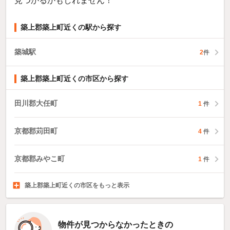
見つかるかもしれません！
築上郡築上町近くの駅から探す
築城駅
2
件
築上郡築上町近くの市区から探す
田川郡大任町
1
件
京都郡苅田町
4
件
京都郡みやこ町
1
件
築上郡築上町近くの市区をもっと表示
北九州市門司区
北九州市若松区
北九州市戸畑区
21
13
7
件
件
件
物件が見つからなかったときの