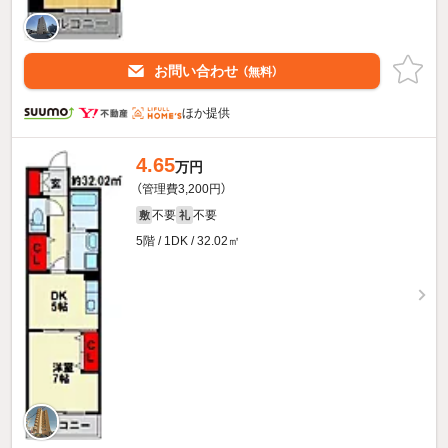
お問い合わせ
（無料）
ほか提供
4.65
万円
（管理費3,200円）
不要
不要
敷
礼
5階 / 1DK / 32.02㎡