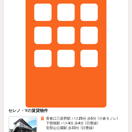
セレノ・Yの賃貸物件
香春口三萩野駅 バス
25
分 歩
5
分 （小倉モノレ）
下曽根駅 バス
4
分 歩
4
分 （日豊線）
安部山公園駅 歩
33
分 （日豊線）