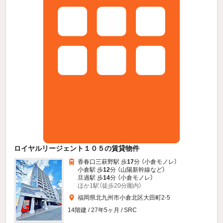
ロイヤルリージェント１０５の賃貸物件
香春口三萩野駅 歩
17
分 （小倉モノレ）
小倉駅 歩
12
分 （山陽新幹線
など
）
旦過駅 歩
14
分 （小倉モノレ）
ほか1駅（徒歩20分圏内）
福岡県北九州市小倉北区大田町2-5
14階建 / 27年5ヶ月 / SRC