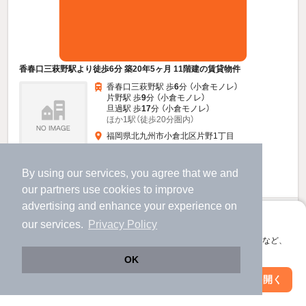
香春口三萩野駅より徒歩6分 築20年5ヶ月 11階建の賃貸物件
香春口三萩野駅 歩
6
分 （小倉モノレ）
片野駅 歩
9
分 （小倉モノレ）
旦過駅 歩
17
分 （小倉モノレ）
ほか1駅（徒歩20分圏内）
福岡県北九州市小倉北区片野1丁目
11階建 / 20年5ヶ月 / 鉄筋コンクリート
すべての写真
By using our services, you agree that we and
駐車場あり
宅配ボックス
our
partners
use cookies to improve
advertising and enhance your experience on
4.65
万円
アプリに切り替えて、サクサクお部屋探し
our services.
Privacy Policy
（管理費3,200円）
会員登録なしですぐ使える。マップ検索やお気に入り保存など、
不要
不要
敷
礼
アプリ限定の便利な機能が使えます！
OK
6階 / 1DK / 32.02㎡
Web版で続行
アプリを開く
駅・沿線を変更
絞り込み条件を変更
物件詳細を見る