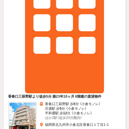
香春口三萩野駅より徒歩5分 築23年10ヶ月 6階建の賃貸物件
香春口三萩野駅 歩
5
分 （小倉モノレ）
旦過駅 歩
5
分 （小倉モノレ）
平和通駅 歩
12
分 （小倉モノレ）
ほか2駅（徒歩20分圏内）
福岡県北九州市小倉北区香春口１丁目1-1