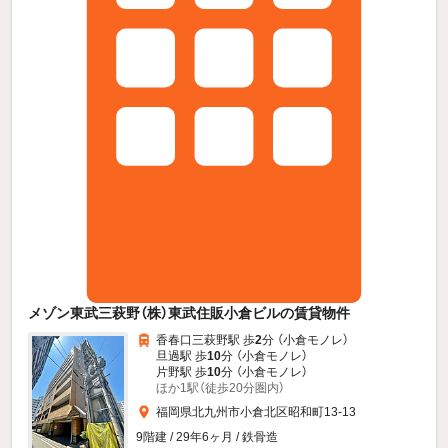
メゾン東武三萩野（株）東武住販小倉ビルの賃貸物件
香春口三萩野駅 歩
2
分 （小倉モノレ）
旦過駅 歩
10
分 （小倉モノレ）
片野駅 歩
10
分 （小倉モノレ）
ほか1駅（徒歩20分圏内）
福岡県北九州市小倉北区昭和町13-13
9階建 / 29年6ヶ月 / 鉄骨造