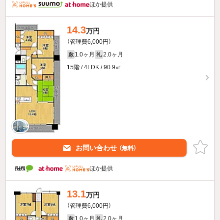
ほか提供
14.3
万円
（管理費6,000円）
1.0ヶ月
2.0ヶ月
敷
礼
15階 / 4LDK / 90.9㎡
お問い合わせ
（無料）
ほか提供
13.1
万円
（管理費6,000円）
1.0ヶ月
2.0ヶ月
敷
礼