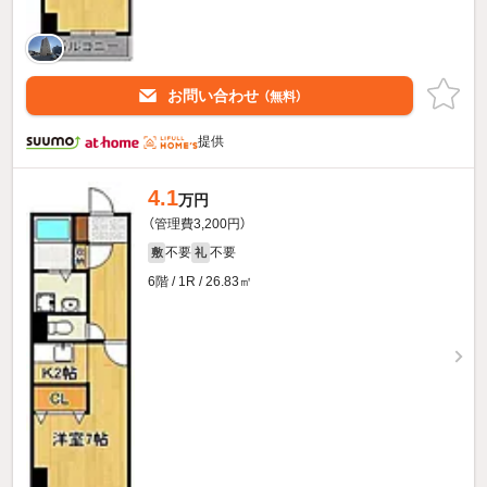
お問い合わせ
（無料）
提供
4.1
万円
（管理費3,200円）
不要
不要
敷
礼
6階 / 1R / 26.83㎡