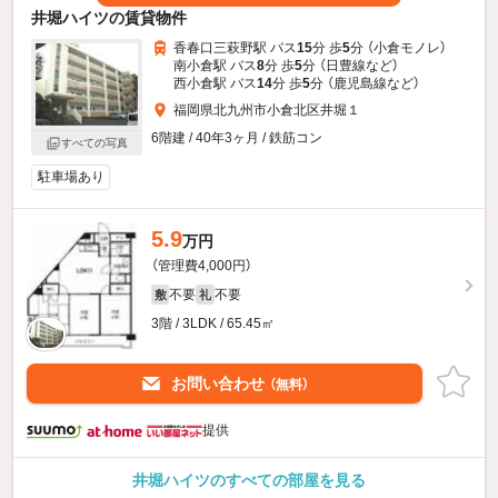
井堀ハイツの賃貸物件
香春口三萩野駅 バス
15
分 歩
5
分 （小倉モノレ）
南小倉駅 バス
8
分 歩
5
分 （日豊線
など
）
西小倉駅 バス
14
分 歩
5
分 （鹿児島線
など
）
福岡県北九州市小倉北区井堀１
6階建 / 40年3ヶ月 / 鉄筋コン
すべての写真
駐車場あり
5.9
万円
（管理費4,000円）
不要
不要
敷
礼
3階 / 3LDK / 65.45㎡
お問い合わせ
（無料）
提供
井堀ハイツのすべての部屋を見る