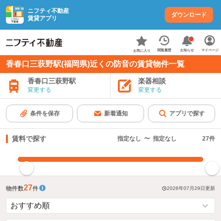
ニフティ不動産
ダウンロード
賃貸アプリ
お知らせ
閲覧履歴
マイページ
お気に入り
香春口三萩野駅(福岡県)近くの防音の賃貸物件一覧
香春口三萩野駅
楽器相談
変更する
変更する
条件を保存
新着通知
アプリで探す
賃料で探す
指定なし
〜
指定なし
27
件
指定した賃料で絞り込む
27
物件数
件
2026年07月29日
更新