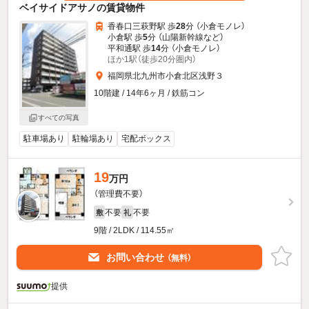
ベイサイドアサノの賃貸物件
香春口三萩野駅 歩
28
分 （小倉モノレ）
小倉駅 歩
5
分 （山陽新幹線
など
）
平和通駅 歩
14
分 （小倉モノレ）
ほか1駅（徒歩20分圏内）
福岡県北九州市小倉北区浅野３
10階建 / 14年6ヶ月 / 鉄筋コン
すべての写真
駐車場あり
駐輪場あり
宅配ボックス
19
万円
（管理費不要）
不要
不要
敷
礼
9階 / 2LDK / 114.55㎡
お問い合わせ
（無料）
提供