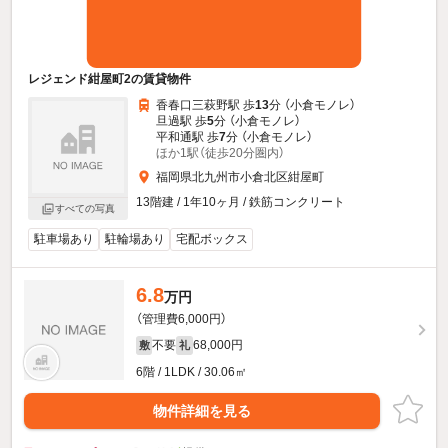
レジェンド紺屋町2の賃貸物件
香春口三萩野駅 歩
13
分 （小倉モノレ）
旦過駅 歩
5
分 （小倉モノレ）
平和通駅 歩
7
分 （小倉モノレ）
ほか1駅（徒歩20分圏内）
福岡県北九州市小倉北区紺屋町
13階建 / 1年10ヶ月 / 鉄筋コンクリート
すべての写真
駐車場あり
駐輪場あり
宅配ボックス
6.8
万円
（管理費6,000円）
不要
68,000円
敷
礼
6階 / 1LDK / 30.06㎡
物件詳細を見る