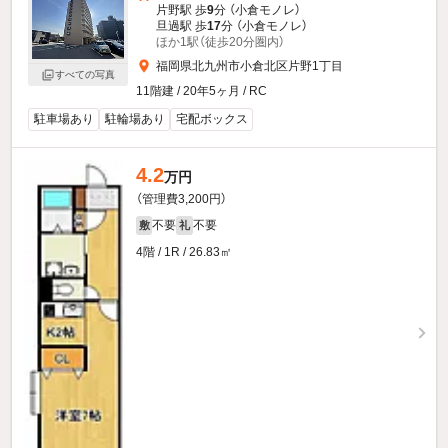
片野駅 歩
9
分 （小倉モノレ）
旦過駅 歩
17
分 （小倉モノレ）
ほか1駅（徒歩20分圏内）
福岡県北九州市小倉北区片野1丁目
すべての写真
11階建 / 20年5ヶ月 / RC
駐車場あり
駐輪場あり
宅配ボックス
4.2
万円
（管理費3,200円）
不要
不要
敷
礼
4階 / 1R / 26.83㎡