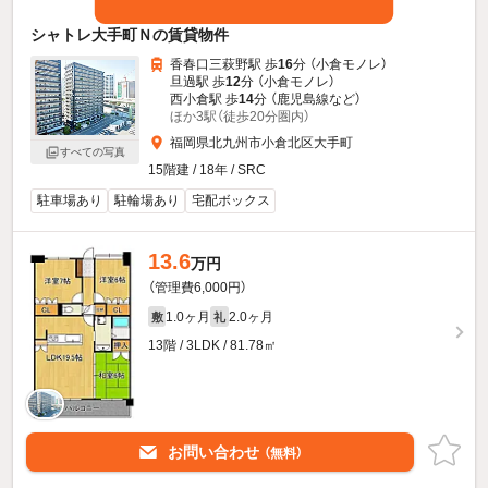
シャトレ大手町Ｎの賃貸物件
香春口三萩野駅 歩
16
分 （小倉モノレ）
旦過駅 歩
12
分 （小倉モノレ）
西小倉駅 歩
14
分 （鹿児島線
など
）
ほか3駅（徒歩20分圏内）
福岡県北九州市小倉北区大手町
すべての写真
15階建 / 18年 / SRC
駐車場あり
駐輪場あり
宅配ボックス
13.6
万円
（管理費6,000円）
1.0ヶ月
2.0ヶ月
敷
礼
13階 / 3LDK / 81.78㎡
お問い合わせ
（無料）