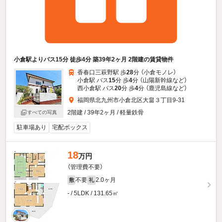
小倉駅よりバス15分 徒歩4分 築39年2ヶ月 2階建の賃貸物件
香春口三萩野駅 歩
28
分 （小倉モノレ）
小倉駅 バス
15
分 歩
4
分 （山陽新幹線
など
）
西小倉駅 バス
20
分 歩
4
分 （鹿児島線
など
）
福岡県北九州市小倉北区大畠３丁目9-31
2階建 / 39年2ヶ月 / 軽量鉄骨
すべての写真
駐車場あり
宅配ボックス
18
万円
（管理費不要）
不要
2.0ヶ月
敷
礼
- / 5LDK / 131.65㎡