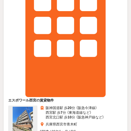
エスポワール西宮の賃貸物件
阪神国道駅 歩
20
分 （阪急今津線）
西宮駅 歩
7
分 （東海道線
など
）
西宮北口駅 歩
10
分 （阪急神戸線
など
）
兵庫県西宮市青木町