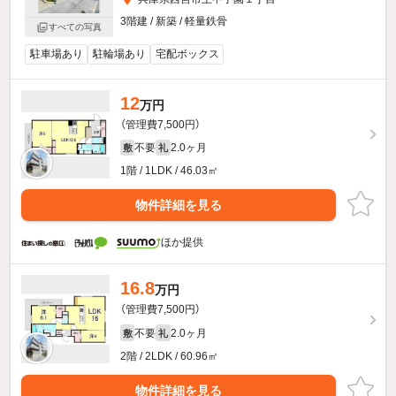
3階建 / 新築 / 軽量鉄骨
すべての写真
駐車場あり
駐輪場あり
宅配ボックス
12
万円
（管理費7,500円）
不要
2.0ヶ月
敷
礼
1階 / 1LDK / 46.03㎡
物件詳細を見る
ほか提供
16.8
万円
（管理費7,500円）
不要
2.0ヶ月
敷
礼
2階 / 2LDK / 60.96㎡
物件詳細を見る