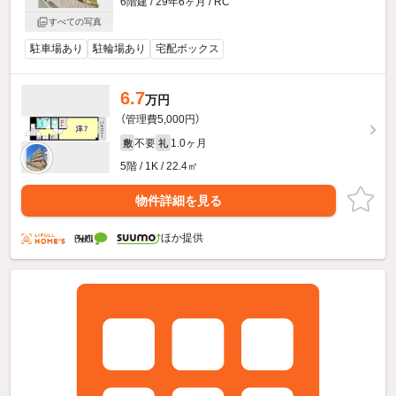
6階建 / 29年6ヶ月 / RC
すべての写真
駐車場あり
駐輪場あり
宅配ボックス
6.7
万円
（管理費5,000円）
不要
1.0ヶ月
敷
礼
5階 / 1K / 22.4㎡
物件詳細を見る
ほか提供