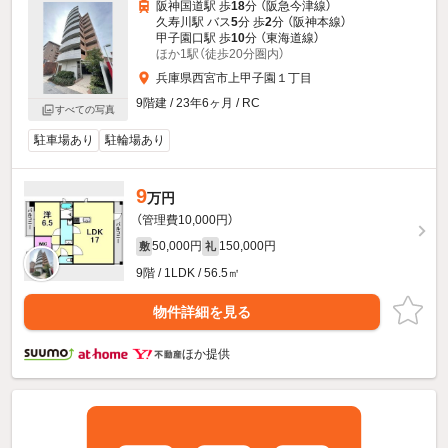
阪神国道駅 歩
18
分 （阪急今津線）
久寿川駅 バス
5
分 歩
2
分 （阪神本線）
甲子園口駅 歩
10
分 （東海道線）
ほか1駅（徒歩20分圏内）
兵庫県西宮市上甲子園１丁目
9階建 / 23年6ヶ月 / RC
すべての写真
駐車場あり
駐輪場あり
9
万円
（管理費10,000円）
50,000円
150,000円
敷
礼
9階 / 1LDK / 56.5㎡
物件詳細を見る
ほか提供