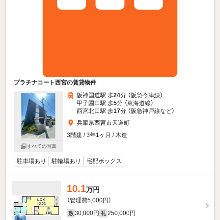
プラチナコート西宮の賃貸物件
阪神国道駅 歩
24
分 （阪急今津線）
甲子園口駅 歩
5
分 （東海道線）
西宮北口駅 歩
17
分 （阪急神戸線
など
）
兵庫県西宮市天道町
3階建 / 3年1ヶ月 / 木造
すべての写真
駐車場あり
駐輪場あり
宅配ボックス
10.1
万円
（管理費5,000円）
30,000円
250,000円
敷
礼