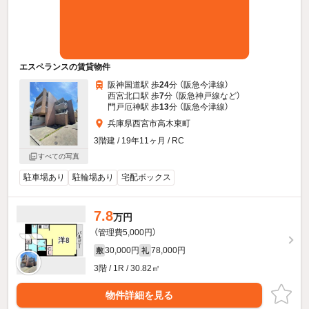
エスペランスの賃貸物件
阪神国道駅 歩
24
分 （阪急今津線）
西宮北口駅 歩
7
分 （阪急神戸線
など
）
門戸厄神駅 歩
13
分 （阪急今津線）
兵庫県西宮市高木東町
3階建 / 19年11ヶ月 / RC
すべての写真
駐車場あり
駐輪場あり
宅配ボックス
7.8
万円
（管理費5,000円）
30,000円
78,000円
敷
礼
3階 / 1R / 30.82㎡
物件詳細を見る