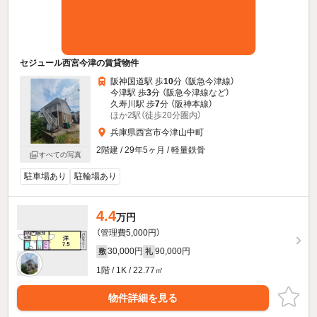
セジュール西宮今津の賃貸物件
阪神国道駅 歩
10
分 （阪急今津線）
今津駅 歩
3
分 （阪急今津線
など
）
久寿川駅 歩
7
分 （阪神本線）
ほか2駅（徒歩20分圏内）
兵庫県西宮市今津山中町
2階建 / 29年5ヶ月 / 軽量鉄骨
すべての写真
駐車場あり
駐輪場あり
4.4
万円
（管理費5,000円）
30,000円
90,000円
敷
礼
1階 / 1K / 22.77㎡
物件詳細を見る