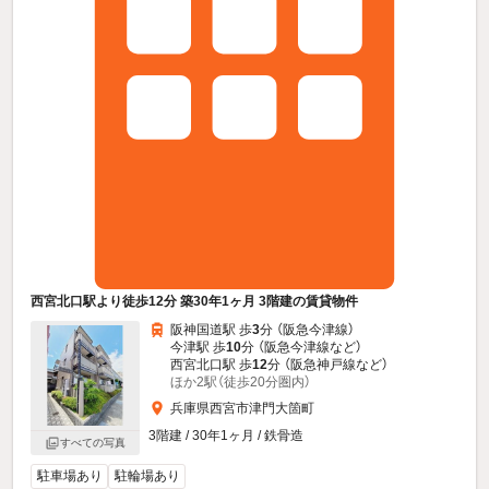
西宮北口駅より徒歩12分 築30年1ヶ月 3階建の賃貸物件
阪神国道駅 歩
3
分 （阪急今津線）
今津駅 歩
10
分 （阪急今津線
など
）
西宮北口駅 歩
12
分 （阪急神戸線
など
）
ほか2駅（徒歩20分圏内）
兵庫県西宮市津門大箇町
3階建 / 30年1ヶ月 / 鉄骨造
すべての写真
駐車場あり
駐輪場あり