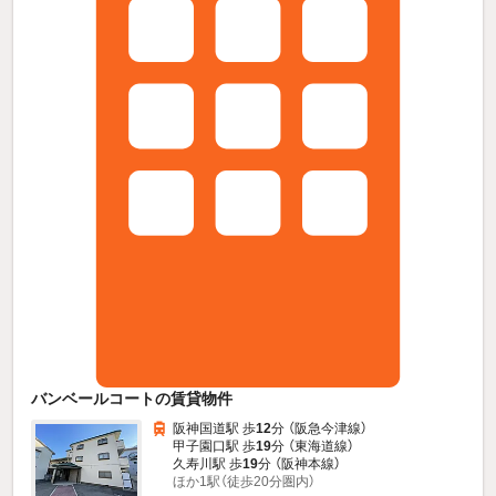
バンベールコートの賃貸物件
阪神国道駅 歩
12
分 （阪急今津線）
甲子園口駅 歩
19
分 （東海道線）
久寿川駅 歩
19
分 （阪神本線）
ほか1駅（徒歩20分圏内）