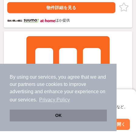
物件詳細を見る
ほか提供
By using our services, you agree that we and
our
partners
use cookies to improve
advertising and enhance your experience on
アプリに切り替えて、サクサクお部屋探し
our services.
Privacy Policy
会員登録なしですぐ使える。マップ検索やお気に入り保存など、
アプリ限定の便利な機能が使えます！
OK
Web版で続行
アプリを開く
駅・沿線を変更
絞り込み条件を変更