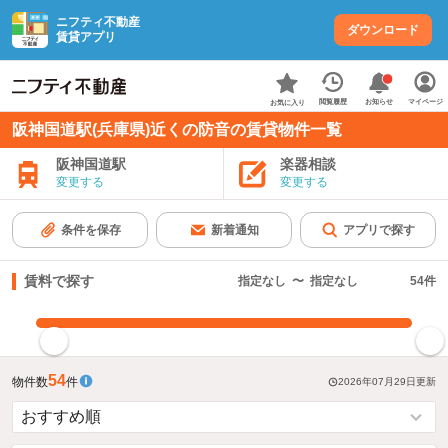
ニフティ不動産
ダウンロード
賃貸アプリ
お知らせ
閲覧履歴
マイページ
お気に入り
阪神国道駅(兵庫県)近くの防音の賃貸物件一覧
阪神国道駅
楽器相談
変更する
変更する
条件を保存
新着通知
アプリで探す
賃料で探す
指定なし
〜
指定なし
54
件
指定した賃料で絞り込む
54
物件数
件
2026年07月29日
更新