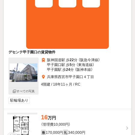
デセンテ甲子園口の賃貸物件
阪神国道駅 歩
22
分 （阪急今津線）
甲子園口駅 歩
5
分 （東海道線）
甲子園駅 歩
24
分 （阪神本線）
兵庫県西宮市甲子園口４丁目
4階建 / 18年11ヶ月 / RC
すべての写真
駐輪場あり
16
万円
（管理費10,000円）
170,000円
340,000円
敷
礼