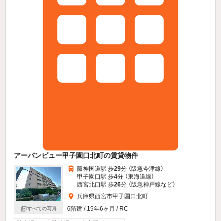
アーバンビュー甲子園口北町の賃貸物件
阪神国道駅 歩
29
分 （阪急今津線）
甲子園口駅 歩
4
分 （東海道線）
西宮北口駅 歩
26
分 （阪急神戸線
など
）
兵庫県西宮市甲子園口北町
6階建 / 19年6ヶ月 / RC
すべての写真