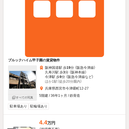
ブルックハイム甲子園の賃貸物件
阪神国道駅 歩
19
分 （阪急今津線）
久寿川駅 歩
3
分 （阪神本線）
今津駅 歩
9
分 （阪急今津線
など
）
ほか1駅（徒歩20分圏内）
兵庫県西宮市今津曙町12-27
5階建 / 36年1ヶ月 / 鉄骨造
すべての写真
駐車場あり
駐輪場あり
4.4
万円