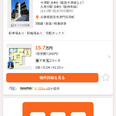
今津駅 歩
4
分 （阪急今津線
など
）
久寿川駅 歩
8
分 （阪神本線）
ほか2駅（徒歩20分圏内）
兵庫県西宮市津門呉羽町
3階建 / 新築 / 軽量鉄骨
すべての写真
駐車場あり
駐輪場あり
宅配ボックス
15.7
万円
（管理費7,000円）
不要
2.0ヶ月
敷
礼
1階 / 2LDK / 61.02㎡
物件詳細を見る
ほか提供