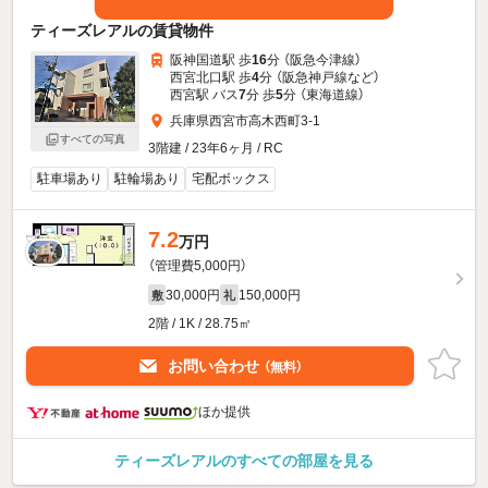
ティーズレアルの賃貸物件
阪神国道駅 歩
16
分 （阪急今津線）
西宮北口駅 歩
4
分 （阪急神戸線
など
）
西宮駅 バス
7
分 歩
5
分 （東海道線）
兵庫県西宮市高木西町3-1
すべての写真
3階建 / 23年6ヶ月 / RC
駐車場あり
駐輪場あり
宅配ボックス
7.2
万円
（管理費5,000円）
30,000円
150,000円
敷
礼
2階 / 1K / 28.75㎡
お問い合わせ
（無料）
ほか提供
ティーズレアルのすべての部屋を見る