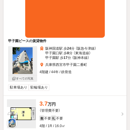
甲子園ピースの賃貸物件
阪神国道駅 歩
24
分 （阪急今津線）
甲子園口駅 歩
8
分 （東海道線）
甲子園駅 歩
17
分 （阪神本線）
兵庫県西宮市甲子園二番町
4階建 / 44年 / 鉄骨造
すべての写真
駐車場あり
駐輪場あり
3.7
万円
（管理費不要）
不要
不要
敷
礼
4階 / 1R / 16.0㎡