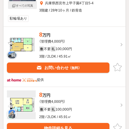
兵庫県西宮市上甲子園4丁目5-4
すべての写真
3階建 / 28年10ヶ月 / 鉄骨造
駐輪場あり
8
万円
（管理費4,000円）
不要
100,000円
敷
礼
3階 / 2LDK / 45.91㎡
お問い合わせ
（無料）
提供
8
万円
（管理費4,000円）
不要
100,000円
敷
礼
2階 / 2LDK / 45.91㎡
物件詳細を見る