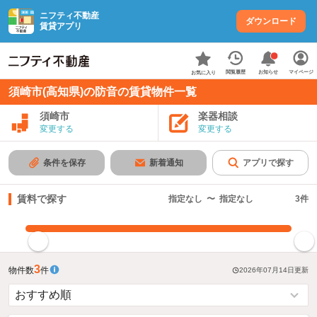
ニフティ不動産
ダウンロード
賃貸アプリ
お知らせ
閲覧履歴
マイページ
お気に入り
須崎市(高知県)の防音の賃貸物件一覧
須崎市
楽器相談
変更する
変更する
条件を保存
新着通知
アプリで探す
賃料で探す
指定なし
〜
指定なし
3
件
指定した賃料で絞り込む
3
物件数
件
2026年07月14日
更新