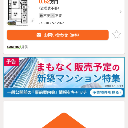
0.52
万円
（管理費不要）
不要
不要
敷
礼
- / 3DK / 57.29㎡
お問い合わせ
（無料）
提供