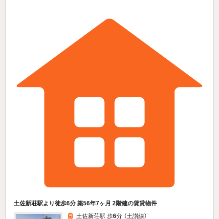
土佐新荘駅より徒歩6分 築56年7ヶ月 2階建の賃貸物件
土佐新荘駅 歩
6
分 （土讃線）