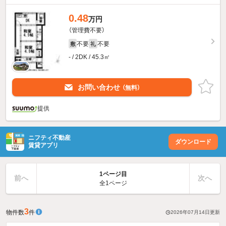
0.48
万円
（管理費不要）
不要
不要
敷
礼
- / 2DK / 45.3㎡
お問い合わせ
（無料）
提供
ニフティ不動産
ダウンロード
賃貸アプリ
1ページ目
前へ
次へ
全1ページ
3
物件数
件
2026年07月14日
更新