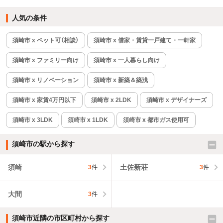
人気の条件
須崎市 x ペット可（相談）
須崎市 x 借家・賃貸一戸建て・一軒家
須崎市 x ファミリー向け
須崎市 x 一人暮らし向け
須崎市 x リノベーション
須崎市 x 新築＆築浅
須崎市 x 家賃4万円以下
須崎市 x 2LDK
須崎市 x デザイナーズ
須崎市 x 3LDK
須崎市 x 1LDK
須崎市 x 都市ガス使用可
須崎市の駅から探す
須崎
土佐新荘
3
件
3
件
大間
3
件
須崎市近隣の市区町村から探す