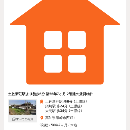
土佐新荘駅より徒歩6分 築56年7ヶ月 2階建の賃貸物件
土佐新荘駅 歩
6
分 （土讃線）
須崎駅 歩
24
分 （土讃線）
大間駅 歩
34
分 （土讃線）
高知県須崎市西町１
すべての写真
2階建 / 56年7ヶ月 / 木造