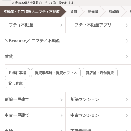
新着メール通知を受け取る
の定める個人情報規約に従って取り扱われます。
不動産・住宅情報のニフティ不動産
賃貸
高知県
須崎市
エアコンあり
都市ガス
ニフティ不動産
ニフティ不動産アプリ
温水洗浄便座
オートロック
＼Because／ ニフティ不動産
コンロ2口以上
追焚き機能
賃貸
TV付インターホン
角部屋
新着のみ
インターネット無料
月極駐車場
賃貸事務所・賃貸オフィス
貸店舗・店舗賃貸
貸し倉庫
該当件数:
物件一覧に反映
3
件
新築一戸建て
新築マンション
中古一戸建て
中古マンション