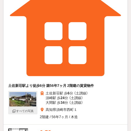
土佐新荘駅より徒歩6分 築56年7ヶ月 2階建の賃貸物件
土佐新荘駅 歩
6
分 （土讃線）
須崎駅 歩
24
分 （土讃線）
大間駅 歩
34
分 （土讃線）
高知県須崎市西町１
すべての写真
2階建 / 56年7ヶ月 / 木造