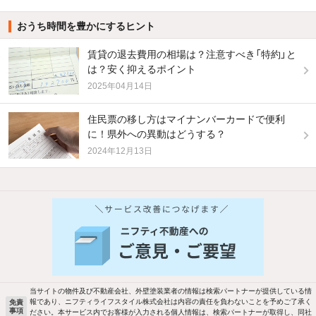
おうち時間を豊かにするヒント
賃貸の退去費用の相場は？注意すべき「特約」と
は？安く抑えるポイント
2025年04月14日
住民票の移し方はマイナンバーカードで便利
に！県外への異動はどうする？
2024年12月13日
他の人はこんな条件で絞り込んでいます！
人気のこだわり条件
新着物件メール通知
バス・トイレ別
2階以上
検索中の条件の新着物件情報をいち早く
駐車場あり
ペット相談
お知らせします
当サイトの物件及び不動産会社、外壁塗装業者の情報は検索パートナーが提供している情
報であり、ニフティライフスタイル株式会社は内容の責任を負わないことを予めご了承く
免責
事項
ださい。本サービス内でお客様が入力される個人情報は、検索パートナーが取得し、同社
洗濯機置場あり
独立洗面台