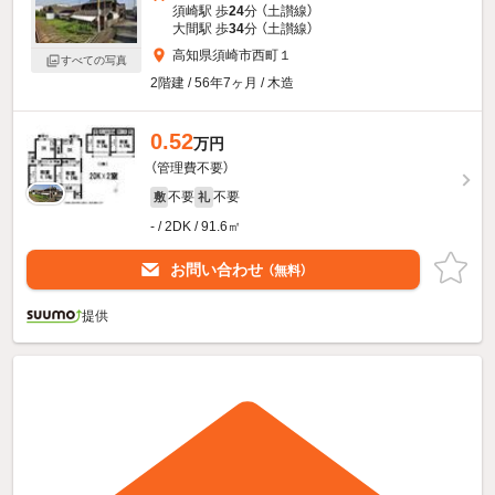
須崎駅 歩
24
分 （土讃線）
大間駅 歩
34
分 （土讃線）
高知県須崎市西町１
すべての写真
2階建 / 56年7ヶ月 / 木造
0.52
万円
（管理費不要）
不要
不要
敷
礼
- / 2DK / 91.6㎡
お問い合わせ
（無料）
提供