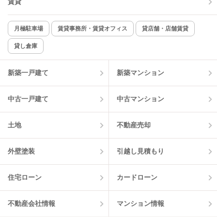
賃貸
新着のみ
インターネット無料
月極駐車場
賃貸事務所・賃貸オフィス
貸店舗・店舗賃貸
貸し倉庫
該当件数:
物件一覧に反映
1
件
新築一戸建て
新築マンション
中古一戸建て
中古マンション
土地
不動産売却
外壁塗装
引越し見積もり
住宅ローン
カードローン
不動産会社情報
マンション情報