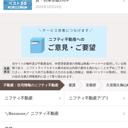
2024年10月24日
他の人はこんな条件で絞り込んでいます！
人気のこだわり条件
バス・トイレ別
2階以上
駐車場あり
ペット相談
当サイトの物件及び不動産会社、外壁塗装業者の情報は検索パートナーが提供している情
報であり、ニフティライフスタイル株式会社は内容の責任を負わないことを予めご了承く
免責
洗濯機置場あり
独立洗面台
事項
ださい。本サービス内でお客様が入力される個人情報は、検索パートナーが取得し、同社
の定める個人情報規約に従って取り扱われます。
エアコンあり
都市ガス
不動産・住宅情報のニフティ不動産
賃貸
京都府
久世郡久御山
ニフティ不動産
ニフティ不動産アプリ
温水洗浄便座
オートロック
コンロ2口以上
追焚き機能
＼Because／ ニフティ不動産
TV付インターホン
角部屋