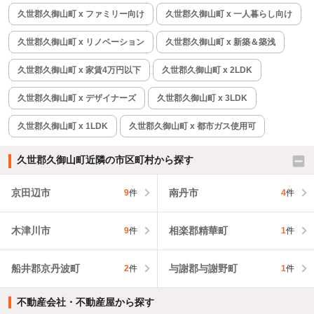
久世郡久御山町 x ファミリー向け
久世郡久御山町 x 一人暮らし向け
久世郡久御山町 x リノベーション
久世郡久御山町 x 新築＆築浅
久世郡久御山町 x 家賃4万円以下
久世郡久御山町 x 2LDK
久世郡久御山町 x デザイナーズ
久世郡久御山町 x 3LDK
久世郡久御山町 x 1LDK
久世郡久御山町 x 都市ガス使用可
久世郡久御山町近隣の市区町村から探す
京田辺市
南丹市
9
件
4
件
木津川市
相楽郡精華町
9
件
1
件
船井郡京丹波町
与謝郡与謝野町
2
件
1
件
不動産会社・不動産屋から探す