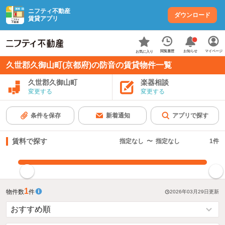
ニフティ不動産
ダウンロード
賃貸アプリ
お知らせ
閲覧履歴
マイページ
お気に入り
久世郡久御山町(京都府)の防音の賃貸物件一覧
久世郡久御山町
楽器相談
変更する
変更する
条件を保存
新着通知
アプリで探す
賃料で探す
指定なし
〜
指定なし
1
件
指定した賃料で絞り込む
1
物件数
件
2026年03月29日
更新