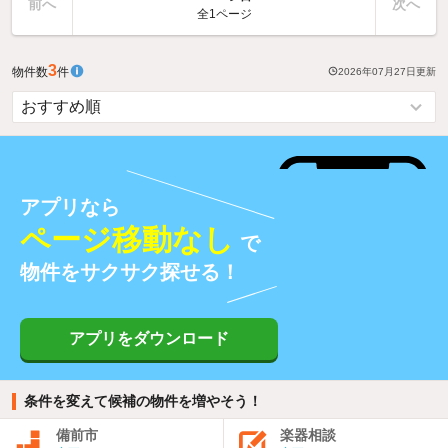
前へ
次へ
全1ページ
3
物件数
件
2026年07月27日
更新
アプリなら
ページ移動なし
で
物件をサクサク探せる！
アプリをダウンロード
条件を変えて候補の物件を増やそう！
備前市
楽器相談