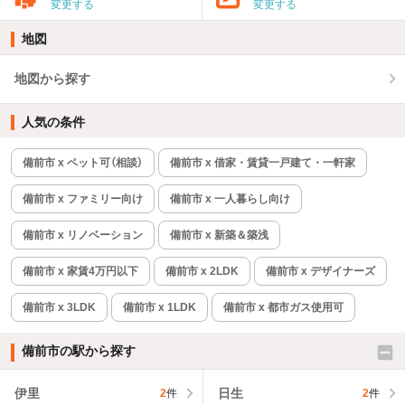
変更する
変更する
地図
地図から探す
人気の条件
備前市 x ペット可（相談）
備前市 x 借家・賃貸一戸建て・一軒家
備前市 x ファミリー向け
備前市 x 一人暮らし向け
備前市 x リノベーション
備前市 x 新築＆築浅
備前市 x 家賃4万円以下
備前市 x 2LDK
備前市 x デザイナーズ
備前市 x 3LDK
備前市 x 1LDK
備前市 x 都市ガス使用可
備前市の駅から探す
伊里
日生
2
件
2
件