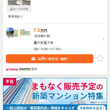
すべての写真
駐車場あり
7.5
万円
（管理費不要）
不要
不要
敷
礼
1階 / 7LDK / 177.56㎡
お問い合わせ
（無料）
提供