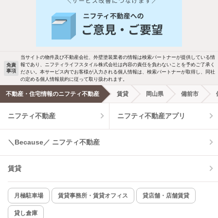
人気のこだわり条件
新着物件メール通知
バス・トイレ別
2階以上
ご希望の条件の物件が見つかり次第、メ
駐車場あり
ペット相談
ールでお知らせします
当サイトの物件及び不動産会社、外壁塗装業者の情報は検索パートナーが提供している情
報であり、ニフティライフスタイル株式会社は内容の責任を負わないことを予めご了承く
免責
事項
ださい。本サービス内でお客様が入力される個人情報は、検索パートナーが取得し、同社
洗濯機置場あり
独立洗面台
新着メール通知を受け取る
の定める個人情報規約に従って取り扱われます。
不動産・住宅情報のニフティ不動産
賃貸
岡山県
備前市
エアコンあり
都市ガス
ニフティ不動産
ニフティ不動産アプリ
温水洗浄便座
オートロック
＼Because／ ニフティ不動産
コンロ2口以上
追焚き機能
賃貸
TV付インターホン
角部屋
新着のみ
インターネット無料
月極駐車場
賃貸事務所・賃貸オフィス
貸店舗・店舗賃貸
貸し倉庫