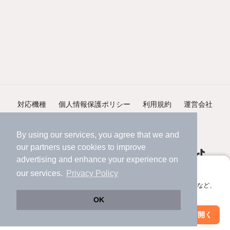
対応機種
個人情報保護ポリシー
利用規約
運営会社
ヘルプ・お問い合わせ
採用情報
By using our services, you agree that we and
our
partners
use cookies to improve
advertising and enhance your experience on
アプリに切り替えて、サクサクお部屋探し
our services.
Privacy Policy
会員登録なしですぐ使える。マップ検索やお気に入り保存など、
©NIFTY Lifestyle Co., Ltd.
アプリ限定の便利な機能が使えます！
OK
Web版で続行
アプリを開く
市区町村を変更
絞り込み条件を変更