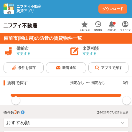
ニフティ不動産
ダウンロード
賃貸アプリ
お知らせ
閲覧履歴
マイページ
お気に入り
備前市(岡山県)の防音の賃貸物件一覧
備前市
楽器相談
変更する
変更する
条件を保存
新着通知
アプリで探す
賃料で探す
指定なし
〜
指定なし
3
件
指定した賃料で絞り込む
3
物件数
件
2026年07月27日
更新