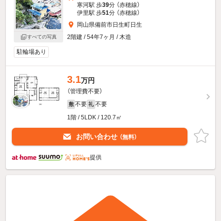
寒河駅 歩
39
分 （赤穂線）
伊里駅 歩
51
分 （赤穂線）
岡山県備前市日生町日生
2階建 / 54年7ヶ月 / 木造
すべての写真
駐輪場あり
3.1
万円
（管理費不要）
不要
不要
敷
礼
1階 / 5LDK / 120.7㎡
お問い合わせ
（無料）
提供