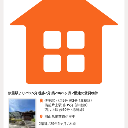
伊里駅よりバス5分 徒歩2分 築29年5ヶ月 2階建の賃貸物件
伊里駅 バス
5
分 歩
2
分 （赤穂線）
備前片上駅 歩
35
分 （赤穂線）
西片上駅 歩
50
分 （赤穂線）
岡山県備前市伊里中
2階建 / 29年5ヶ月 / 木造