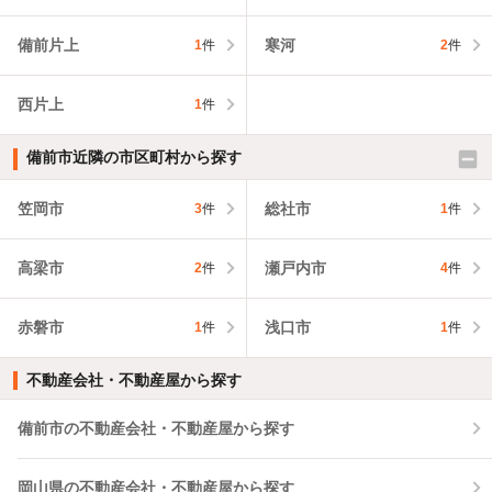
備前片上
寒河
1
件
2
件
西片上
1
件
備前市近隣の市区町村から探す
笠岡市
総社市
3
件
1
件
高梁市
瀬戸内市
2
件
4
件
赤磐市
浅口市
1
件
1
件
不動産会社・不動産屋から探す
備前市の不動産会社・不動産屋から探す
岡山県の不動産会社・不動産屋から探す