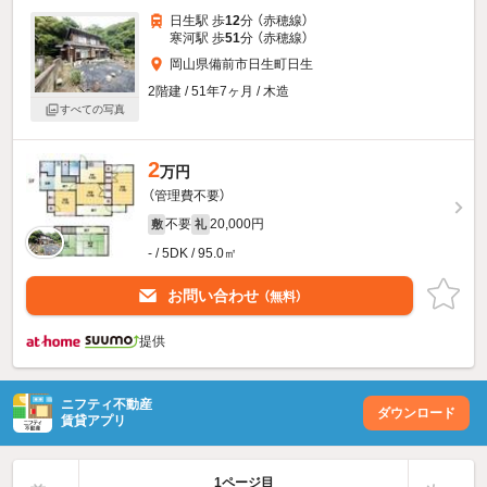
日生駅 歩
12
分 （赤穂線）
寒河駅 歩
51
分 （赤穂線）
岡山県備前市日生町日生
2階建 / 51年7ヶ月 / 木造
すべての写真
2
万円
（管理費不要）
不要
20,000円
敷
礼
- / 5DK / 95.0㎡
お問い合わせ
（無料）
提供
ニフティ不動産
ダウンロード
賃貸アプリ
1ページ目