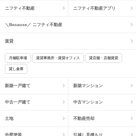
ニフティ不動産
ニフティ不動産アプリ
温水洗浄便座
オートロック
コンロ2口以上
追焚き機能
＼Because／ ニフティ不動産
TV付インターホン
角部屋
賃貸
新着のみ
インターネット無料
月極駐車場
賃貸事務所・賃貸オフィス
貸店舗・店舗賃貸
貸し倉庫
該当件数:
物件一覧に反映
1
件
新築一戸建て
新築マンション
中古一戸建て
中古マンション
土地
不動産売却
外壁塗装
引越し見積もり