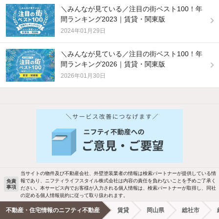
＼みんなが見ている／注目の街ベスト100！年
間ランキング2023｜賃貸・関東版
2024年01月29日
＼みんなが見ている／注目の街ベスト100！年
間ランキング2026｜賃貸・関東版
2026年01月30日
他の人はこんな条件で絞り込んでいます！
人気のこだわり条件
バス・トイレ別
2階以上
駐車場あり
ペット相談
当サイトの物件及び不動産会社、外壁塗装業者の情報は検索パートナーが提供している情
報であり、ニフティライフスタイル株式会社は内容の責任を負わないことを予めご了承く
免責
洗濯機置場あり
独立洗面台
事項
ださい。本サービス内でお客様が入力される個人情報は、検索パートナーが取得し、同社
の定める個人情報規約に従って取り扱われます。
エアコンあり
都市ガス
不動産・住宅情報のニフティ不動産
賃貸
岡山県
総社市