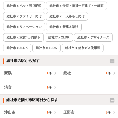
総社市 x ペット可（相談）
総社市 x 借家・賃貸一戸建て・一軒家
総社市 x ファミリー向け
総社市 x 一人暮らし向け
総社市 x リノベーション
総社市 x 新築＆築浅
総社市 x 家賃4万円以下
総社市 x 2LDK
総社市 x デザイナーズ
総社市 x 3LDK
総社市 x 1LDK
総社市 x 都市ガス使用可
総社市の駅から探す
豪渓
総社
1
件
1
件
清音
1
件
総社市近隣の市区町村から探す
津山市
玉野市
1
件
3
件