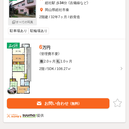
総社駅 歩
34
分 （吉備線
など
）
岡山県総社市秦
2階建 / 32年7ヶ月 / 鉄骨造
すべての写真
駐車場あり
駐輪場あり
6
万円
（管理費不要）
2.0ヶ月
1.0ヶ月
敷
礼
2階 / 5DK / 106.27㎡
お問い合わせ
（無料）
提供