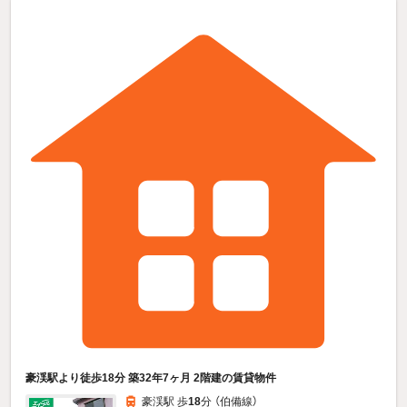
豪渓駅より徒歩18分 築32年7ヶ月 2階建の賃貸物件
豪渓駅 歩
18
分 （伯備線）