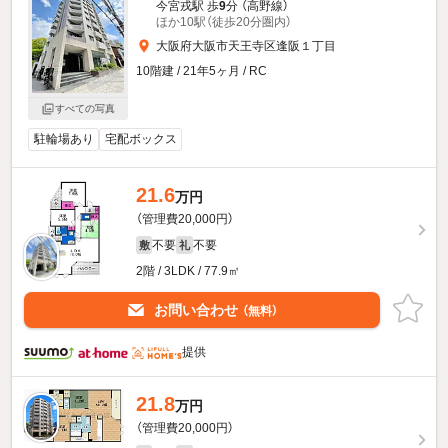
今宮戎駅 歩
9
分 （高野線）
ほか10駅（徒歩20分圏内）
大阪府大阪市天王寺区逢阪１丁目
10階建 / 21年5ヶ月 / RC
すべての写真
駐輪場あり
宅配ボックス
21.6
万円
（管理費20,000円）
不要
不要
敷
礼
2階 / 3LDK / 77.9㎡
お問い合わせ
（無料）
提供
21.8
万円
（管理費20,000円）