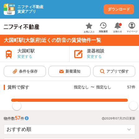
ニフティ不動産
ダウンロード
賃貸アプリ
お知らせ
閲覧履歴
マイページ
お気に入り
大国町駅(大阪府)近くの防音の賃貸物件一覧
大国町駅
楽器相談
変更する
変更する
条件を保存
新着通知
アプリで探す
賃料で探す
指定なし
〜
指定なし
57
件
指定した賃料で絞り込む
57
物件数
件
2026年07月25日
更新