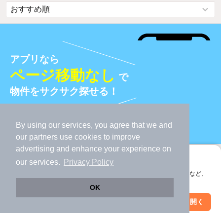
アプリなら
ページ移動なし
で
物件をサクサク探せる！
アプリをダウンロード
By using our services, you agree that we and
our
partners
use cookies to improve
advertising and enhance your experience on
条件を変更する
アプリに切り替えて、サクサクお部屋探し
our services.
Privacy Policy
大国町駅
楽器相談
会員登録なしですぐ使える。マップ検索やお気に入り保存など、
変更する
変更する
アプリ限定の便利な機能が使えます！
OK
地図
Web版で続行
アプリを開く
駅・沿線を変更
絞り込み条件を変更
地図から探す