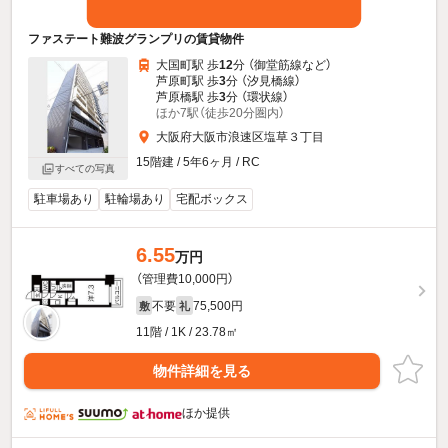
ファステート難波グランプリの賃貸物件
大国町駅 歩
12
分 （御堂筋線
など
）
芦原町駅 歩
3
分 （汐見橋線）
芦原橋駅 歩
3
分 （環状線）
ほか7駅（徒歩20分圏内）
大阪府大阪市浪速区塩草３丁目
15階建 / 5年6ヶ月 / RC
すべての写真
駐車場あり
駐輪場あり
宅配ボックス
6.55
万円
（管理費10,000円）
不要
75,500円
敷
礼
11階 / 1K / 23.78㎡
物件詳細を見る
ほか提供