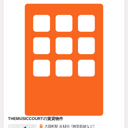
THEMUSICCOURTの賃貸物件
大国町駅 歩
12
分 （御堂筋線
など
）