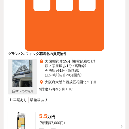
グランパシフィック花園北の賃貸物件
大国町駅 歩
15
分 （御堂筋線
など
）
萩ノ茶屋駅 歩
1
分 （高野線）
今池駅 歩
1
分 （阪堺線）
ほか8駅（徒歩20分圏内）
大阪府大阪市西成区花園北２丁目
9階建 / 9年9ヶ月 / RC
すべての写真
駐車場あり
駐輪場あり
5.5
万円
（管理費7,000円）