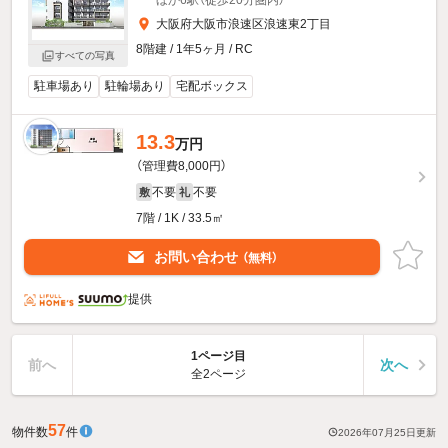
大阪府大阪市浪速区浪速東2丁目
8階建 / 1年5ヶ月 / RC
すべての写真
駐車場あり
駐輪場あり
宅配ボックス
13.3
万円
（管理費8,000円）
不要
不要
敷
礼
7階 / 1K / 33.5㎡
お問い合わせ
（無料）
提供
1ページ目
前へ
次へ
全2ページ
57
物件数
件
2026年07月25日
更新