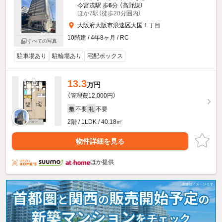
今宮戎駅 歩
6
分 （高野線）
ほか7駅（徒歩20分圏内）
大阪府大阪市浪速区大国１丁目
10階建 / 4年8ヶ月 / RC
すべての写真
駐車場あり
駐輪場あり
宅配ボックス
13.3
万円
（管理費12,000円）
不要
不要
敷
礼
2階 / 1LDK / 40.18㎡
物件詳細を見る
ほか提供