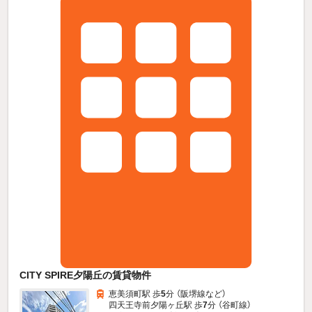
CITY SPIRE夕陽丘の賃貸物件
恵美須町駅 歩
5
分 （阪堺線
など
）
四天王寺前夕陽ヶ丘駅 歩
7
分 （谷町線）