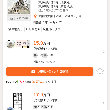
芦原橋駅 歩
4
分 （環状線）
芦原町駅 歩
7
分 （汐見橋線）
ほか1駅（徒歩20分圏内）
大阪府大阪市浪速区浪速東2丁目
すべての写真
8階建 / 1年5ヶ月 / RC
駐車場あり
駐輪場あり
宅配ボックス
15.9
万円
（管理費12,000円）
不要
不要
敷
礼
7階 / 2K / 40.0㎡
お問い合わせ
（無料）
ほか提供
17.9
万円
（管理費15,000円）
不要
不要
敷
礼