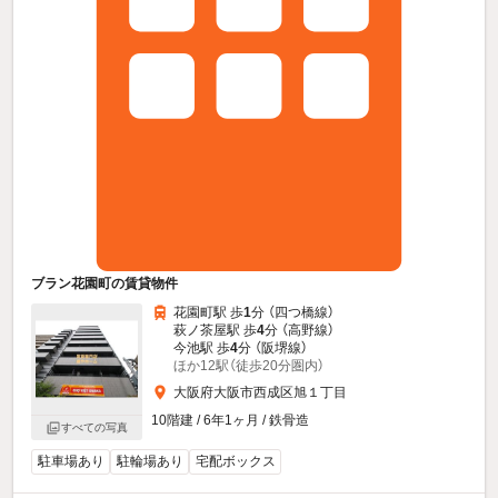
ブラン花園町の賃貸物件
花園町駅 歩
1
分 （四つ橋線）
萩ノ茶屋駅 歩
4
分 （高野線）
今池駅 歩
4
分 （阪堺線）
ほか12駅（徒歩20分圏内）
大阪府大阪市西成区旭１丁目
10階建 / 6年1ヶ月 / 鉄骨造
すべての写真
駐車場あり
駐輪場あり
宅配ボックス