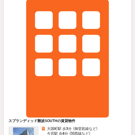
スプランディッド難波SOUTHの賃貸物件
大国町駅 歩
3
分 （御堂筋線
など
）
今宮駅 歩
4
分 （関西線
など
）