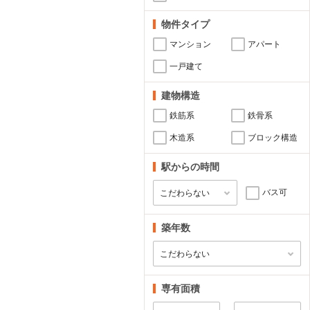
物件タイプ
マンション
アパート
一戸建て
建物構造
鉄筋系
鉄骨系
木造系
ブロック構造
駅からの時間
バス可
築年数
専有面積