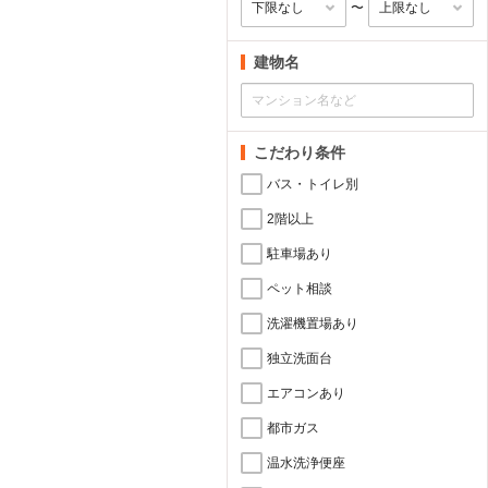
〜
建物名
こだわり条件
バス・トイレ別
2階以上
駐車場あり
ペット相談
洗濯機置場あり
独立洗面台
エアコンあり
都市ガス
温水洗浄便座