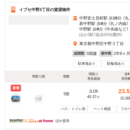
イプセ中野3丁目の賃貸物件
中野富士見町駅 歩
18
分 （
新中野駅 歩
8
分 （丸ノ内線）
中野駅 歩
8
分 （中央線
など
）
ほか2駅（徒歩20分圏内）
東京都中野区中野３丁目
5階建
2年8ヶ
総階数
築年数
駐車場あり
駐輪場あり
間取り
賃
間取り図
階数
専有面積
管理
新着
23.5
2LDK
5階
40.37㎡
15,0
バス・トイレ別
ペット相談
フロ
ほか提供