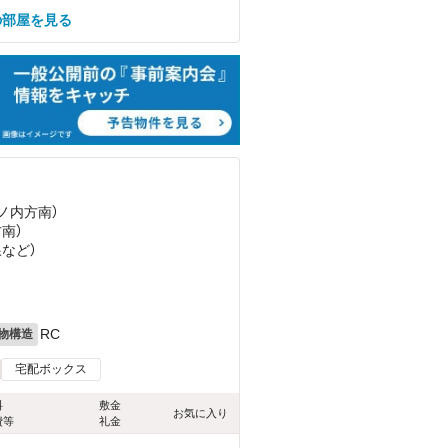
の部屋を見る
丸ノ内方南）
方南）
線
など
）
RC
物構造
宅配ボックス
料
敷金
お気に入り
費等
礼金