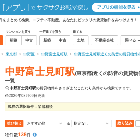
物件をまとめて検索、ニフティ不動産。あなたにピッタリの賃貸物件をみつけよう！
マンションを買う
一戸建てを買う
建てる
新築
中古
新築
中古
土地
不動産会社
調べる
東京都
中野区
中野富士見町駅
中野富士見町駅近くの防音の賃貸物件
中野富士見町駅
(東京都)近くの防音の賃貸物
一覧
中野富士見町駅
の賃貸物件をさまざまなこだわり条件から検索できます。
2026年08月09日
更新
現在の選択条件：
楽器相談
絞り込み
並び替え
＆
138
物件数
件