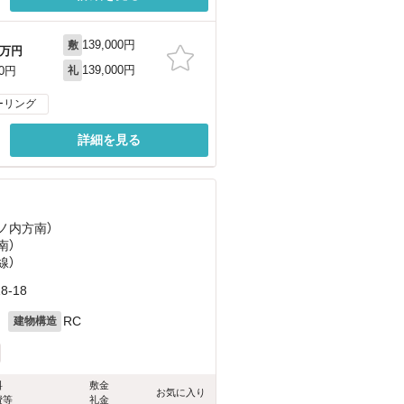
139,000円
敷
万円
139,000円
00円
礼
ーリング
詳細を見る
丸ノ内方南）
南）
線）
-18
月
RC
建物構造
料
敷金
お気に入り
費等
礼金