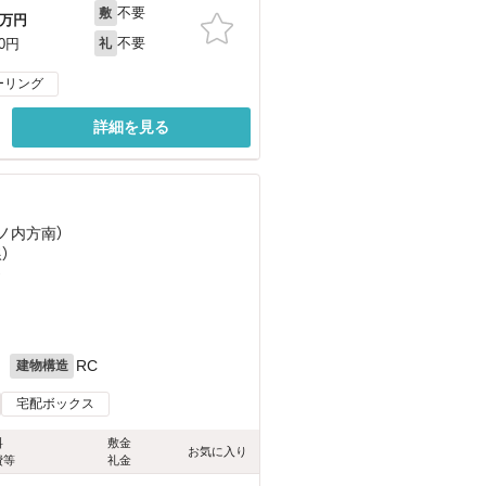
不要
敷
万円
不要
00円
礼
ーリング
詳細を見る
丸ノ内方南）
）
）
月
RC
建物構造
宅配ボックス
料
敷金
お気に入り
費等
礼金