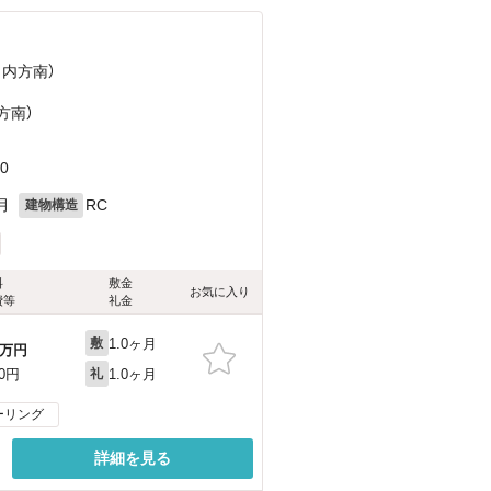
ノ内方南）
方南）
0
月
RC
建物構造
料
敷金
お気に入り
費等
礼金
1.0ヶ月
敷
万円
1.0ヶ月
00円
礼
ーリング
詳細を見る