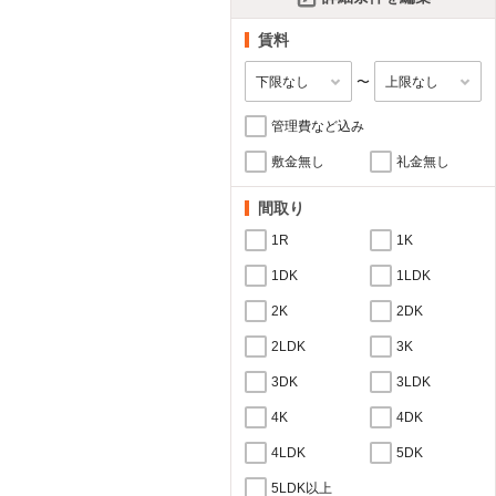
賃料
〜
管理費など込み
敷金無し
礼金無し
間取り
1R
1K
1DK
1LDK
2K
2DK
2LDK
3K
3DK
3LDK
4K
4DK
4LDK
5DK
5LDK以上