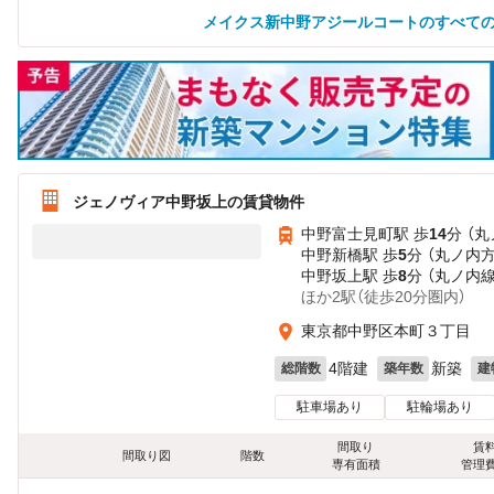
メイクス新中野アジールコートのすべて
ジェノヴィア中野坂上の賃貸物件
中野富士見町駅 歩
14
分 （
中野新橋駅 歩
5
分 （丸ノ内
中野坂上駅 歩
8
分 （丸ノ内
ほか2駅（徒歩20分圏内）
東京都中野区本町３丁目
4階建
新築
総階数
築年数
建
駐車場あり
駐輪場あり
間取り
賃
間取り図
階数
専有面積
管理