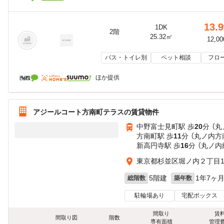
13.9
1DK
2階
25.32㎡
12,0
バス・トイレ別
ペット相談
フロ
ほか提供
アジールコート方南町テラスの賃貸物件
中野富士見町駅 歩
20
分 （
方南町駅 歩
11
分 （丸ノ内方
新高円寺駅 歩
16
分 （丸ノ内
東京都杉並区堀ノ内２丁目18
5階建
1年7ヶ
総階数
築年数
駐輪場あり
宅配ボックス
間取り
賃
間取り図
階数
専有面積
管理