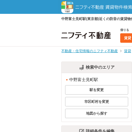
中野富士見町駅(東京都)近くの防音の賃貸
借りる
賃貸
不動産・住宅情報のニフティ不動産
賃貸
検索中のエリア
中野富士見町駅
駅を変更
市区町村を変更
地図から探す
詳細条件を編集