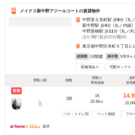
メイクス新中野アジールコートの賃貸物件
中野富士見町駅 歩
8
分 （丸
新中野駅 歩
4
分 （丸ノ内線）
中野新橋駅 歩
11
分 （丸ノ内
ほか3駅（徒歩20分圏内）
東京都中野区本町６丁目1-1
10階建
5年9ヶ
総階数
築年数
駐輪場あり
宅配ボックス
間取り
賃
間取り図
階数
専有面積
管理
新着
14.9
1K
1階
25.66㎡
10,0
バス・トイレ別
ペット相談
フロ
提供