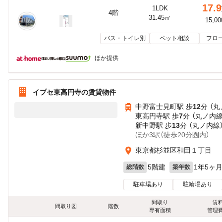
17.9
1LDK
4階
31.45㎡
15,0
バス・トイレ別
ペット相談
フロ
ほか提供
イプセ東高円寺の賃貸物件
中野富士見町駅 歩
12
分 （
東高円寺駅 歩
7
分 （丸ノ内線
新中野駅 歩
13
分 （丸ノ内線
ほか3駅（徒歩20分圏内）
東京都杉並区和田１丁目
5階建
1年5ヶ
総階数
築年数
駐車場あり
駐輪場あり
間取り
賃
間取り図
階数
専有面積
管理