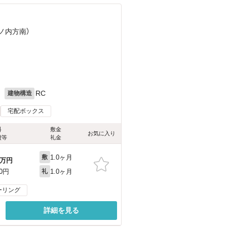
丸ノ内方南）
月
RC
建物構造
宅配ボックス
料
敷金
お気に入り
費等
礼金
1.0ヶ月
敷
万円
1.0ヶ月
00円
礼
ーリング
詳細を見る