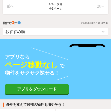
1ページ目
前へ
次へ
全1ページ
3
物件数
件
2026年07月19日
更新
アプリなら
ページ移動なし
で
物件をサクサク探せる！
アプリをダウンロード
条件を変えて候補の物件を増やそう！