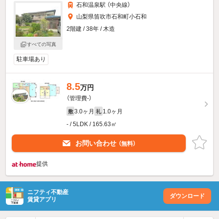
石和温泉駅 （中央線）
山梨県笛吹市石和町小石和
2階建 / 38年 / 木造
すべての写真
駐車場あり
8.5
万円
（管理費-）
3.0ヶ月
1.0ヶ月
敷
礼
- / 5LDK / 165.63㎡
お問い合わせ
（無料）
提供
ニフティ不動産
ダウンロード
賃貸アプリ