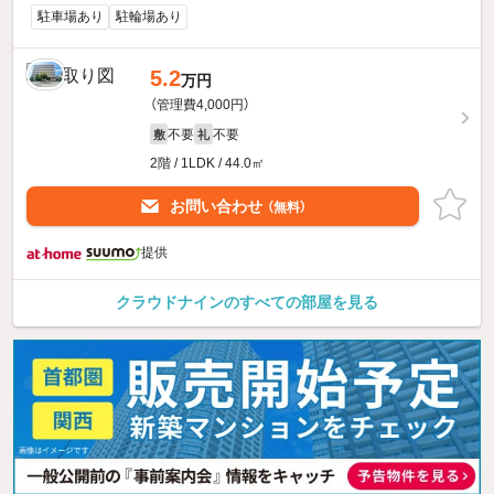
駐車場あり
駐輪場あり
5.2
万円
（管理費4,000円）
不要
不要
敷
礼
2階 / 1LDK / 44.0㎡
お問い合わせ
（無料）
提供
クラウドナインのすべての部屋を見る