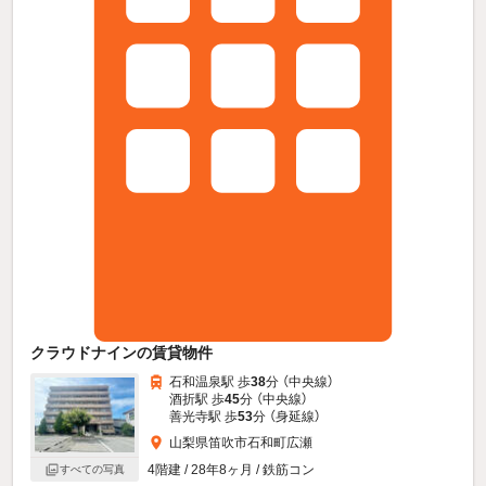
クラウドナインの賃貸物件
石和温泉駅 歩
38
分 （中央線）
酒折駅 歩
45
分 （中央線）
善光寺駅 歩
53
分 （身延線）
山梨県笛吹市石和町広瀬
4階建 / 28年8ヶ月 / 鉄筋コン
すべての写真