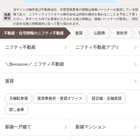
駐車場あり
ペット相談
ールでお知らせします
当サイトの物件及び不動産会社、外壁塗装業者の情報は検索パートナーが提供している情
報であり、ニフティライフスタイル株式会社は内容の責任を負わないことを予めご了承く
免責
洗濯機置場あり
独立洗面台
事項
ださい。本サービス内でお客様が入力される個人情報は、検索パートナーが取得し、同社
新着メール通知を受け取る
の定める個人情報規約に従って取り扱われます。
エアコンあり
都市ガス
不動産・住宅情報のニフティ不動産
賃貸
山梨県
笛吹市
ニフティ不動産
ニフティ不動産アプリ
温水洗浄便座
オートロック
コンロ2口以上
追焚き機能
＼Because／ ニフティ不動産
TV付インターホン
角部屋
賃貸
新着のみ
インターネット無料
月極駐車場
賃貸事務所・賃貸オフィス
貸店舗・店舗賃貸
貸し倉庫
該当件数:
物件一覧に反映
3
件
新築一戸建て
新築マンション