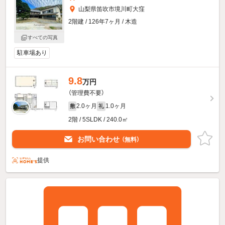
山梨県笛吹市境川町大窪
2階建 / 126年7ヶ月 / 木造
すべての写真
駐車場あり
9.8
万円
（管理費不要）
2.0ヶ月
1.0ヶ月
敷
礼
2階 / 5SLDK / 240.0㎡
お問い合わせ
（無料）
提供