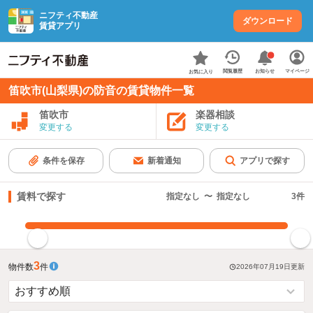
ニフティ不動産
ダウンロード
賃貸アプリ
お知らせ
閲覧履歴
マイページ
お気に入り
笛吹市(山梨県)の防音の賃貸物件一覧
笛吹市
楽器相談
変更する
変更する
条件を保存
新着通知
アプリで探す
賃料で探す
指定なし
〜
指定なし
3
件
指定した賃料で絞り込む
3
物件数
件
2026年07月19日
更新