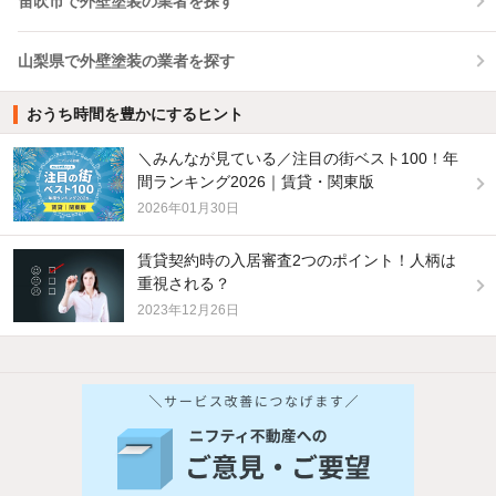
笛吹市で外壁塗装の業者を探す
山梨県で外壁塗装の業者を探す
おうち時間を豊かにするヒント
＼みんなが見ている／注目の街ベスト100！年
間ランキング2026｜賃貸・関東版
2026年01月30日
賃貸契約時の入居審査2つのポイント！人柄は
重視される？
2023年12月26日
他の人はこんな条件で絞り込んでいます！
人気のこだわり条件
新着物件メール通知
バス・トイレ別
2階以上
ご希望の条件の物件が見つかり次第、メ