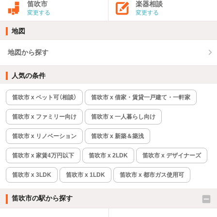
笛吹市
楽器相談
変更する
変更する
地図
地図から探す
人気の条件
笛吹市 x ペット可（相談）
笛吹市 x 借家・賃貸一戸建て・一軒家
笛吹市 x ファミリー向け
笛吹市 x 一人暮らし向け
笛吹市 x リノベーション
笛吹市 x 新築＆築浅
笛吹市 x 家賃4万円以下
笛吹市 x 2LDK
笛吹市 x デザイナーズ
笛吹市 x 3LDK
笛吹市 x 1LDK
笛吹市 x 都市ガス使用可
笛吹市の駅から探す