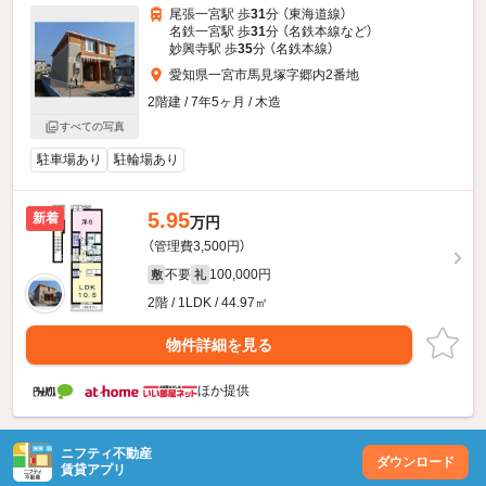
尾張一宮駅 歩
31
分 （東海道線）
名鉄一宮駅 歩
31
分 （名鉄本線
など
）
妙興寺駅 歩
35
分 （名鉄本線）
愛知県一宮市馬見塚字郷内2番地
2階建 / 7年5ヶ月 / 木造
すべての写真
駐車場あり
駐輪場あり
5.95
新着
万円
（管理費3,500円）
不要
100,000円
敷
礼
2階 / 1LDK / 44.97㎡
物件詳細を見る
ほか提供
ニフティ不動産
ダウンロード
賃貸アプリ