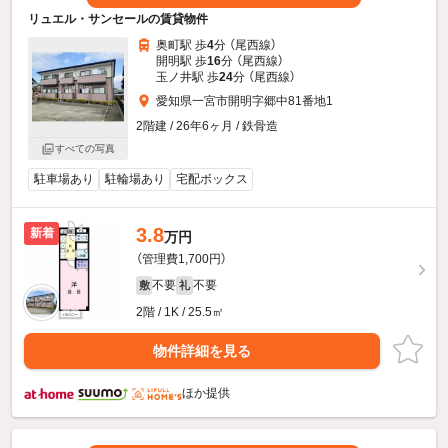
リュエル・サンセールの賃貸物件
奥町駅 歩
4
分 （尾西線）
開明駅 歩
16
分 （尾西線）
玉ノ井駅 歩
24
分 （尾西線）
愛知県一宮市開明字郷中81番地1
2階建 / 26年6ヶ月 / 鉄骨造
すべての写真
駐車場あり
駐輪場あり
宅配ボックス
3.8
新着
万円
（管理費1,700円）
不要
不要
敷
礼
2階 / 1K / 25.5㎡
物件詳細を見る
ほか提供