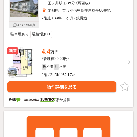
玉ノ井駅 歩
35
分 （尾西線）
愛知県一宮市小信中島字東鵯平66番地
2階建 / 33年11ヶ月 / 鉄骨造
すべての写真
駐車場あり
駐輪場あり
4.4
新着
万円
（管理費2,200円）
不要
不要
敷
礼
1階 / 2LDK / 52.17㎡
物件詳細を見る
ほか提供