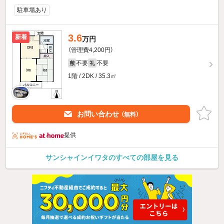
駐車場あり
3.6
新着
万円
（管理費4,200円）
不要
不要
敷
礼
1階 / 2DK / 35.3㎡
お問い合わせ
（無料）
提供
サンシャインイワタのすべての部屋を見る