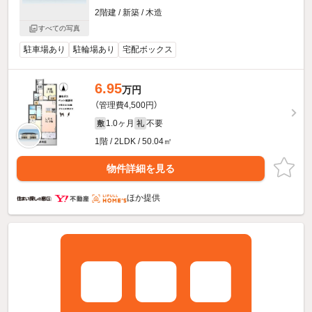
2階建 / 新築 / 木造
すべての写真
駐車場あり
駐輪場あり
宅配ボックス
6.95
万円
（管理費4,500円）
1.0ヶ月
不要
敷
礼
1階 / 2LDK / 50.04㎡
物件詳細を見る
ほか提供