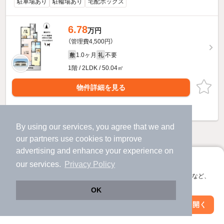
駐車場あり
駐輪場あり
宅配ボックス
6.78
万円
（管理費4,500円）
1.0ヶ月
不要
敷
礼
1階 / 2LDK / 50.04㎡
物件詳細を見る
ほか提供
By using our services, you agree that we and
他の人はこんな条件で絞り込んでいます！
our
partners
use cookies to improve
advertising and enhance your experience on
人気のこだわり条件
アプリに切り替えて、サクサクお部屋探し
our services.
Privacy Policy
バス・トイレ別
2階以上
会員登録なしですぐ使える。マップ検索やお気に入り保存など、
アプリ限定の便利な機能が使えます！
OK
駐車場あり
ペット相談
Web版で続行
アプリを開く
市区町村を変更
絞り込み条件を変更
洗濯機置場あり
独立洗面台