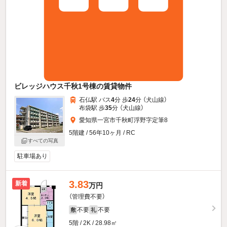
ビレッジハウス千秋1号棟の賃貸物件
石仏駅 バス
4
分 歩
24
分 （犬山線）
布袋駅 歩
35
分 （犬山線）
愛知県一宮市千秋町浮野字定筆8
5階建 / 56年10ヶ月 / RC
すべての写真
駐車場あり
3.83
新着
万円
（管理費不要）
不要
不要
敷
礼
5階 / 2K / 28.98㎡