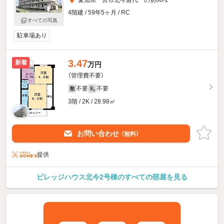
4階建 / 59年5ヶ月 / RC
すべての写真
駐車場あり
3.47
新着
万円
（管理費不要）
不要
不要
敷
礼
3階 / 2K / 28.98㎡
お問い合わせ
（無料）
提供
ビレッジハウス北今2号棟のすべての部屋を見る