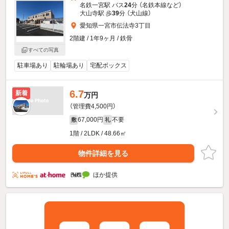
名鉄一宮駅 バス
24
分 （名鉄本線
など
）
大山寺駅 歩
39
分 （犬山線）
愛知県一宮市伝法寺3丁目
2階建 / 1年9ヶ月 / 鉄骨
すべての写真
駐車場あり
駐輪場あり
宅配ボックス
6.7
新着
万円
（管理費4,500円）
67,000円
不要
敷
礼
1階 / 2LDK / 48.66㎡
物件詳細を見る
ほか提供