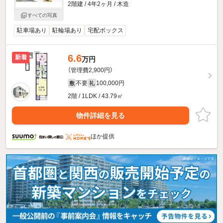
2階建 / 4年2ヶ月 / 木造
すべての写真
駐車場あり
駐輪場あり
宅配ボックス
6.6
新着
万円
（管理費2,900円）
不要
100,000円
敷
礼
2階 / 1LDK / 43.79㎡
物件詳細を見る
ほか提供