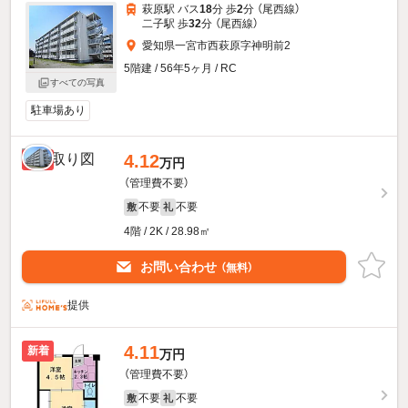
萩原駅 バス
18
分 歩
2
分 （尾西線）
二子駅 歩
32
分 （尾西線）
愛知県一宮市西萩原字神明前2
5階建 / 56年5ヶ月 / RC
すべての写真
駐車場あり
4.12
新着
万円
（管理費不要）
不要
不要
敷
礼
4階 / 2K / 28.98㎡
お問い合わせ
（無料）
提供
4.11
新着
万円
（管理費不要）
不要
不要
敷
礼