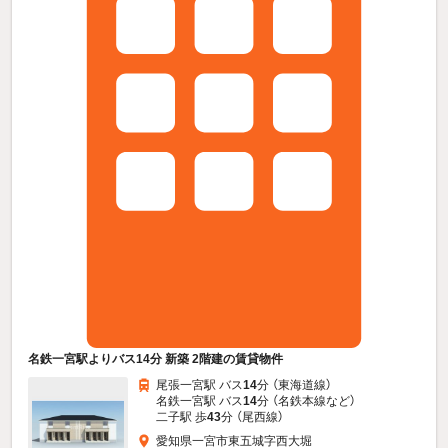
名鉄一宮駅よりバス14分 新築 2階建の賃貸物件
尾張一宮駅 バス
14
分 （東海道線）
名鉄一宮駅 バス
14
分 （名鉄本線
など
）
二子駅 歩
43
分 （尾西線）
愛知県一宮市東五城字西大堀