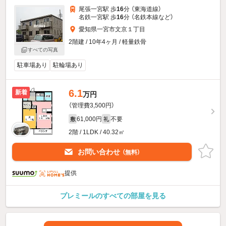
尾張一宮駅 歩
16
分 （東海道線）
名鉄一宮駅 歩
16
分 （名鉄本線
など
）
愛知県一宮市文京１丁目
2階建 / 10年4ヶ月 / 軽量鉄骨
すべての写真
駐車場あり
駐輪場あり
6.1
新着
万円
（管理費3,500円）
61,000円
不要
敷
礼
2階 / 1LDK / 40.32㎡
お問い合わせ
（無料）
提供
プレミールのすべての部屋を見る