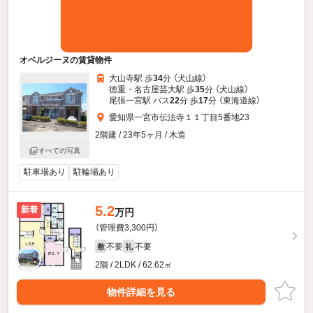
オベルジーヌの賃貸物件
大山寺駅 歩
34
分 （犬山線）
徳重・名古屋芸大駅 歩
35
分 （犬山線）
尾張一宮駅 バス
22
分 歩
17
分 （東海道線）
愛知県一宮市伝法寺１１丁目5番地23
2階建 / 23年5ヶ月 / 木造
すべての写真
駐車場あり
駐輪場あり
5.2
新着
万円
（管理費3,300円）
不要
不要
敷
礼
2階 / 2LDK / 62.62㎡
物件詳細を見る