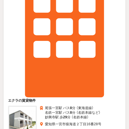
エクラの賃貸物件
尾張一宮駅 バス
8
分 （東海道線）
名鉄一宮駅 バス
8
分 （名鉄本線
など
）
妙興寺駅 歩
29
分 （名鉄本線）
愛知県一宮市猿海道２丁目16番28号