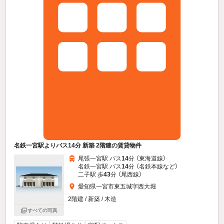
名鉄一宮駅よりバス14分 新築 2階建の賃貸物件
尾張一宮駅 バス
14
分 （東海道線）
名鉄一宮駅 バス
14
分 （名鉄本線
など
）
二子駅 歩
43
分 （尾西線）
愛知県一宮市東五城字西大堀
2階建 / 新築 / 木造
すべての写真