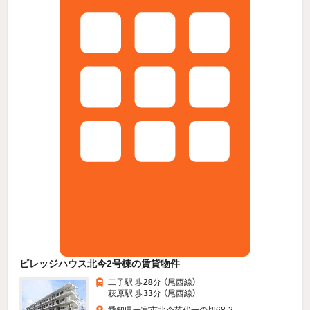
ビレッジハウス北今2号棟の賃貸物件
二子駅 歩
28
分 （尾西線）
萩原駅 歩
33
分 （尾西線）
愛知県一宮市北今苗代一の切68-2