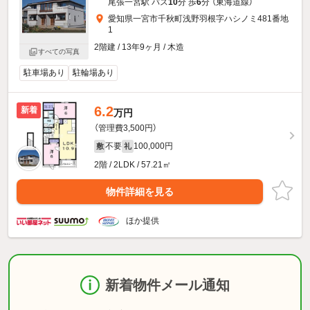
尾張一宮駅 バス
10
分 歩
6
分 （東海道線）
愛知県一宮市千秋町浅野羽根字ハシノミ481番地
1
2階建 / 13年9ヶ月 / 木造
すべての写真
駐車場あり
駐輪場あり
6.2
新着
万円
（管理費3,500円）
不要
100,000円
敷
礼
2階 / 2LDK / 57.21㎡
物件詳細を見る
ほか提供
新着物件メール通知