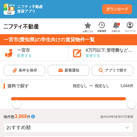
ニフティ不動産
ダウンロード
賃貸アプリ
お知らせ
閲覧履歴
マイページ
お気に入り
一宮市(愛知県)の学生向けの賃貸物件一覧
一宮市
8万円以下,管理費など込み
変更する
変更する
条件を保存
新着通知
アプリで探す
賃料で探す
指定なし
〜
指定なし
3,068
件
指定した賃料で絞り込む
3,068
物件数
件
2026年08月07日
更新