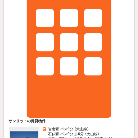
サンリットの賃貸物件
岩倉駅 バス
9
分 （犬山線）
石仏駅 バス
9
分 歩
6
分 （犬山線）