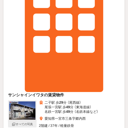
サンシャインイワタの賃貸物件
二子駅 歩
29
分 （尾西線）
尾張一宮駅 歩
49
分 （東海道線）
名鉄一宮駅 歩
49
分 （名鉄本線
など
）
愛知県一宮市三条字郷内西
すべての写真
2階建 / 37年 / 軽量鉄骨