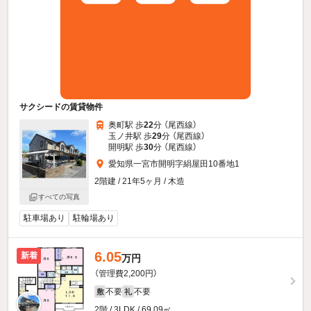
サクシードの賃貸物件
奥町駅 歩
22
分 （尾西線）
玉ノ井駅 歩
29
分 （尾西線）
開明駅 歩
30
分 （尾西線）
愛知県一宮市開明字絹屋田10番地1
2階建 / 21年5ヶ月 / 木造
すべての写真
駐車場あり
駐輪場あり
6.05
新着
万円
（管理費2,200円）
不要
不要
敷
礼
2階 / 3LDK / 69.09㎡