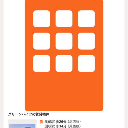
グリーンハイツの賃貸物件
奥町駅 歩
26
分 （尾西線）
開明駅 歩
34
分 （尾西線）