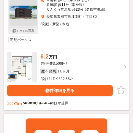
多屋駅 歩
11
分 （常滑線）
りんくう常滑駅 歩
23
分 （名鉄空港線）
愛知県常滑市鯉江本町４丁目80
3階建 / 新築 / 木造
すべての写真
宅配ボックス
6.2
万円
（管理費3,500円）
不要
1.0ヶ月
敷
礼
2階 / 1LDK / 32.66㎡
物件詳細を見る
ほか提供