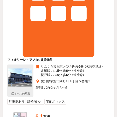
フィオリーレ・アノIIの賃貸物件
りんくう常滑駅 バス
4
分 歩
6
分 （名鉄空港線）
多屋駅 バス
5
分 歩
6
分 （常滑線）
榎戸駅 バス
5
分 歩
6
分 （常滑線）
愛知県常滑市阿野町４丁目５番地３
2階建 / 2年2ヶ月 / 木造
すべての写真
駐車場あり
駐輪場あり
宅配ボックス
6.1
万円