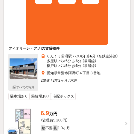
フィオリーレ・アノIの賃貸物件
りんくう常滑駅 バス
4
分 歩
6
分 （名鉄空港線）
多屋駅 バス
5
分 歩
6
分 （常滑線）
榎戸駅 バス
5
分 歩
6
分 （常滑線）
愛知県常滑市阿野町４丁目３番地
2階建 / 2年2ヶ月 / 木造
すべての写真
駐車場あり
駐輪場あり
宅配ボックス
6.9
万円
（管理費5,200円）
不要
1.0ヶ月
敷
礼