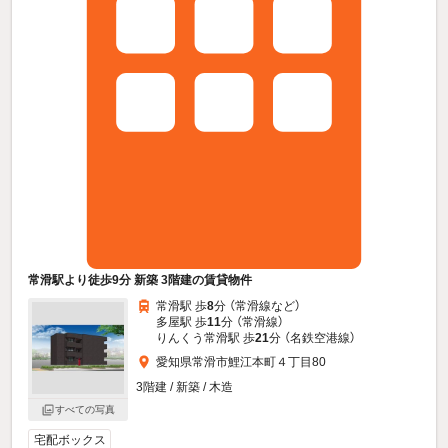
常滑駅より徒歩9分 新築 3階建の賃貸物件
常滑駅 歩
8
分 （常滑線
など
）
多屋駅 歩
11
分 （常滑線）
りんくう常滑駅 歩
21
分 （名鉄空港線）
愛知県常滑市鯉江本町４丁目80
3階建 / 新築 / 木造
すべての写真
宅配ボックス