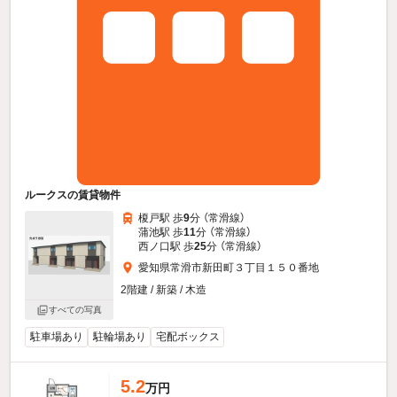
ルークスの賃貸物件
榎戸駅 歩
9
分 （常滑線）
蒲池駅 歩
11
分 （常滑線）
西ノ口駅 歩
25
分 （常滑線）
愛知県常滑市新田町３丁目１５０番地
2階建 / 新築 / 木造
すべての写真
駐車場あり
駐輪場あり
宅配ボックス
5.2
万円