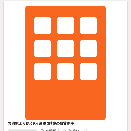
常滑駅より徒歩9分 新築 3階建の賃貸物件
常滑駅 歩
8
分 （常滑線
など
）