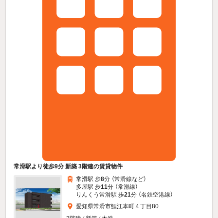
常滑駅より徒歩9分 新築 3階建の賃貸物件
常滑駅 歩
8
分 （常滑線
など
）
多屋駅 歩
11
分 （常滑線）
りんくう常滑駅 歩
21
分 （名鉄空港線）
愛知県常滑市鯉江本町４丁目80