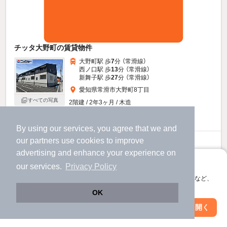
チッタ大野町の賃貸物件
大野町駅 歩
7
分 （常滑線）
西ノ口駅 歩
13
分 （常滑線）
新舞子駅 歩
27
分 （常滑線）
愛知県常滑市大野町8丁目
すべての写真
2階建 / 2年3ヶ月 / 木造
駐車場あり
宅配ボックス
By using our services, you agree that we and
our
partners
use cookies to improve
7.2
万円
advertising and enhance your experience on
（管理費6,000円）
アプリに切り替えて、サクサクお部屋探し
our services.
Privacy Policy
不要
不要
敷
礼
会員登録なしですぐ使える。マップ検索やお気に入り保存など、
2階 / 2DK / 49.0㎡
アプリ限定の便利な機能が使えます！
OK
Web版で続行
アプリを開く
市区町村を変更
絞り込み条件を変更
お問い合わせ
（無料）