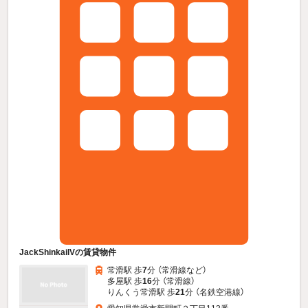
JackShinkaiIVの賃貸物件
常滑駅 歩
7
分 （常滑線
など
）
多屋駅 歩
16
分 （常滑線）
りんくう常滑駅 歩
21
分 （名鉄空港線）