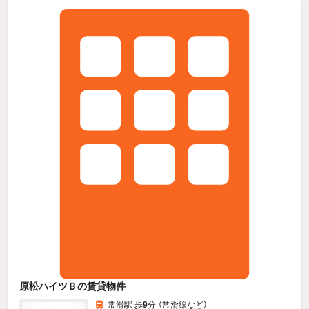
原松ハイツＢの賃貸物件
常滑駅 歩
9
分 （常滑線
など
）