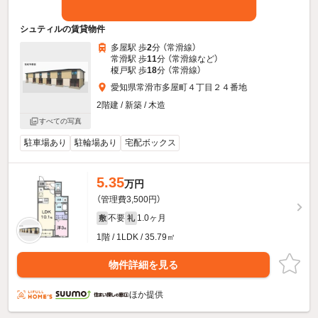
シュティルの賃貸物件
多屋駅 歩
2
分 （常滑線）
常滑駅 歩
11
分 （常滑線
など
）
榎戸駅 歩
18
分 （常滑線）
愛知県常滑市多屋町４丁目２４番地
2階建 / 新築 / 木造
すべての写真
駐車場あり
駐輪場あり
宅配ボックス
5.35
万円
（管理費3,500円）
不要
1.0ヶ月
敷
礼
1階 / 1LDK / 35.79㎡
物件詳細を見る
ほか提供