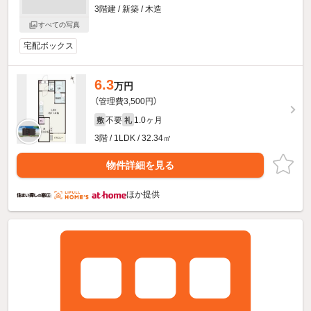
3階建 / 新築 / 木造
すべての写真
宅配ボックス
6.3
万円
（管理費3,500円）
不要
1.0ヶ月
敷
礼
3階 / 1LDK / 32.34㎡
物件詳細を見る
ほか提供