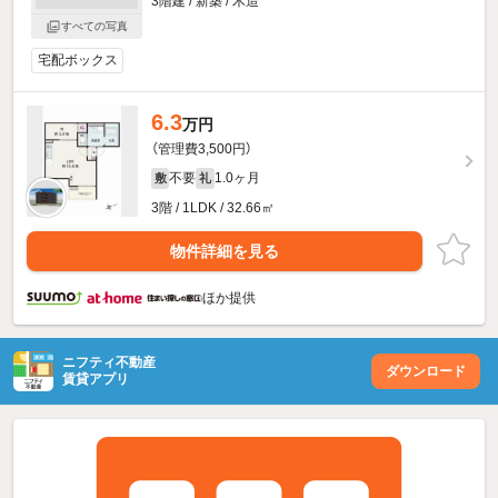
3階建 / 新築 / 木造
すべての写真
宅配ボックス
6.3
万円
（管理費3,500円）
不要
1.0ヶ月
敷
礼
3階 / 1LDK / 32.66㎡
物件詳細を見る
ほか提供
ニフティ不動産
ダウンロード
賃貸アプリ