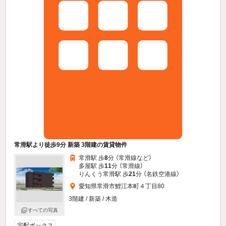
常滑駅より徒歩9分 新築 3階建の賃貸物件
常滑駅 歩
8
分 （常滑線
など
）
多屋駅 歩
11
分 （常滑線）
りんくう常滑駅 歩
21
分 （名鉄空港線）
愛知県常滑市鯉江本町４丁目80
3階建 / 新築 / 木造
すべての写真
宅配ボックス