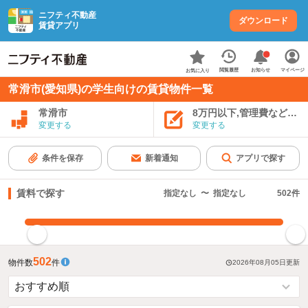
ニフティ不動産
ダウンロード
賃貸アプリ
お知らせ
閲覧履歴
マイページ
お気に入り
常滑市(愛知県)の学生向けの賃貸物件一覧
常滑市
8万円以下,管理費など込み
変更する
変更する
条件を保存
新着通知
アプリで探す
賃料で探す
指定なし
〜
指定なし
502
件
指定した賃料で絞り込む
502
物件数
件
2026年08月05日
更新