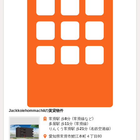
JackkoiehommachiIの賃貸物件
常滑駅 歩
8
分 （常滑線
など
）
多屋駅 歩
11
分 （常滑線）
りんくう常滑駅 歩
21
分 （名鉄空港線）
愛知県常滑市鯉江本町４丁目80