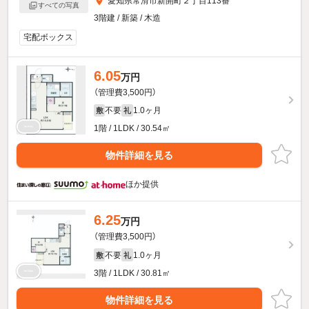
愛知県常滑市新開町２丁目113番
すべての写真
3階建 / 新築 / 木造
宅配ボックス
6.05
万円
（管理費3,500円）
不要
1.0ヶ月
敷
礼
1階 / 1LDK / 30.54㎡
物件詳細を見る
ほか提供
6.25
万円
（管理費3,500円）
不要
1.0ヶ月
敷
礼
3階 / 1LDK / 30.81㎡
物件詳細を見る