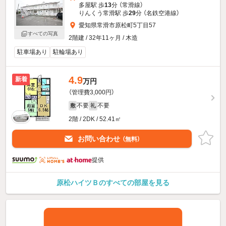
多屋駅 歩
13
分 （常滑線）
りんくう常滑駅 歩
29
分 （名鉄空港線）
愛知県常滑市原松町5丁目57
すべての写真
2階建 / 32年11ヶ月 / 木造
駐車場あり
駐輪場あり
4.9
新着
万円
（管理費3,000円）
不要
不要
敷
礼
2階 / 2DK / 52.41㎡
お問い合わせ
（無料）
提供
原松ハイツＢのすべての部屋を見る