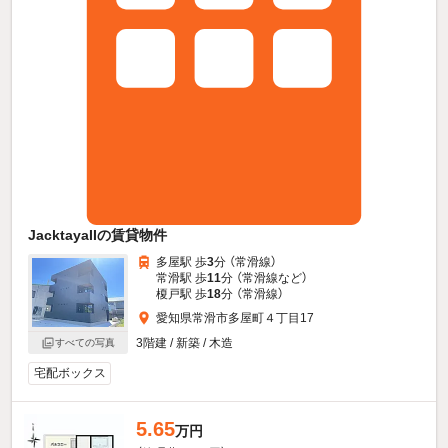
JacktayaIIの賃貸物件
多屋駅 歩
3
分 （常滑線）
常滑駅 歩
11
分 （常滑線
など
）
榎戸駅 歩
18
分 （常滑線）
愛知県常滑市多屋町４丁目17
3階建 / 新築 / 木造
すべての写真
宅配ボックス
5.65
万円