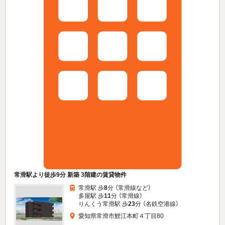
常滑駅より徒歩9分 新築 3階建の賃貸物件
常滑駅 歩
8
分 （常滑線
など
）
多屋駅 歩
11
分 （常滑線）
りんくう常滑駅 歩
23
分 （名鉄空港線）
愛知県常滑市鯉江本町４丁目80