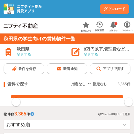
ニフティ不動産
ダウンロード
賃貸アプリ
お知らせ
閲覧履歴
マイページ
お気に入り
秋田県の学生向けの賃貸物件一覧
秋田県
8万円以下,管理費など込み
変更する
変更する
条件を保存
新着通知
アプリで探す
賃料で探す
指定なし
〜
指定なし
3,365
件
指定した賃料で絞り込む
3,365
物件数
件
2026年08月08日
更新