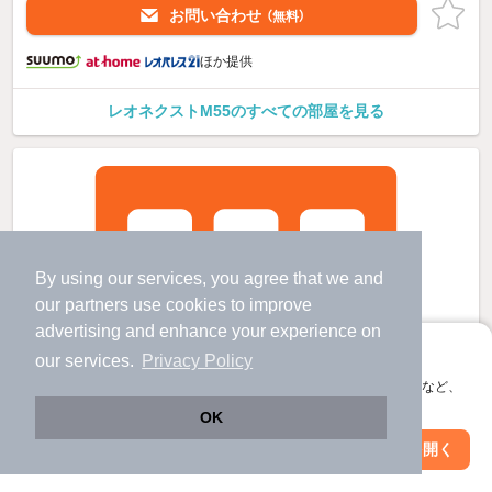
お問い合わせ
（無料）
ほか提供
レオネクストM55のすべての部屋を見る
By using our services, you agree that we and
our
partners
use cookies to improve
advertising and enhance your experience on
アプリに切り替えて、サクサクお部屋探し
our services.
Privacy Policy
会員登録なしですぐ使える。マップ検索やお気に入り保存など、
アプリ限定の便利な機能が使えます！
OK
Web版で続行
アプリを開く
駅・沿線を変更
絞り込み条件を変更