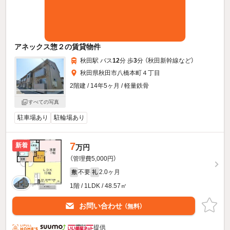
アネックス惣２の賃貸物件
秋田駅 バス
12
分 歩
3
分 （秋田新幹線
など
）
秋田県秋田市八橋本町４丁目
2階建 / 14年5ヶ月 / 軽量鉄骨
すべての写真
駐車場あり
駐輪場あり
7
新着
万円
（管理費5,000円）
不要
2.0ヶ月
敷
礼
1階 / 1LDK / 48.57㎡
お問い合わせ
（無料）
提供