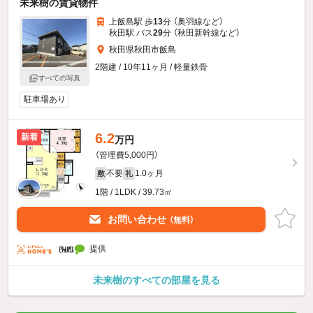
未来樹の賃貸物件
上飯島駅 歩
13
分 （奥羽線
など
）
秋田駅 バス
29
分 （秋田新幹線
など
）
秋田県秋田市飯島
2階建 / 10年11ヶ月 / 軽量鉄骨
すべての写真
駐車場あり
6.2
新着
万円
（管理費5,000円）
不要
1.0ヶ月
敷
礼
1階 / 1LDK / 39.73㎡
お問い合わせ
（無料）
提供
未来樹のすべての部屋を見る