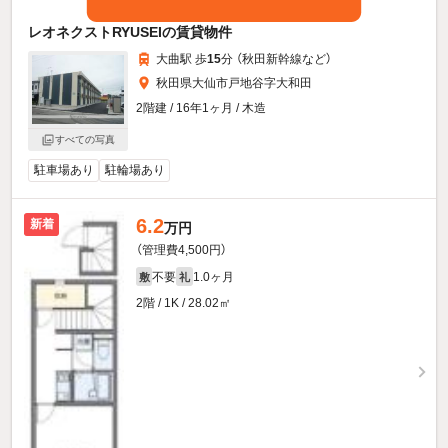
レオネクストRYUSEIの賃貸物件
大曲駅 歩
15
分 （秋田新幹線
など
）
秋田県大仙市戸地谷字大和田
2階建 / 16年1ヶ月 / 木造
すべての写真
駐車場あり
駐輪場あり
6.2
新着
万円
（管理費4,500円）
不要
1.0ヶ月
敷
礼
2階 / 1K / 28.02㎡