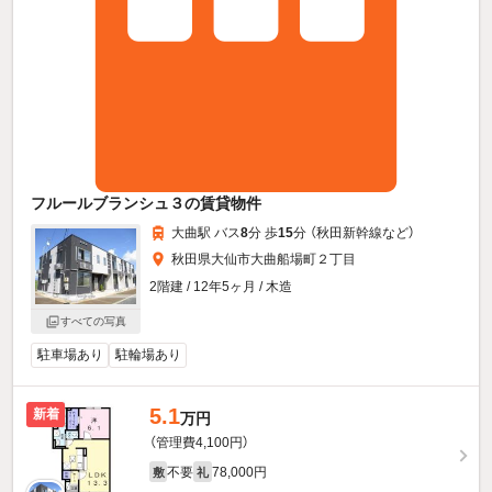
フルールブランシュ３の賃貸物件
大曲駅 バス
8
分 歩
15
分 （秋田新幹線
など
）
秋田県大仙市大曲船場町２丁目
2階建 / 12年5ヶ月 / 木造
すべての写真
駐車場あり
駐輪場あり
5.1
新着
万円
（管理費4,100円）
不要
78,000円
敷
礼