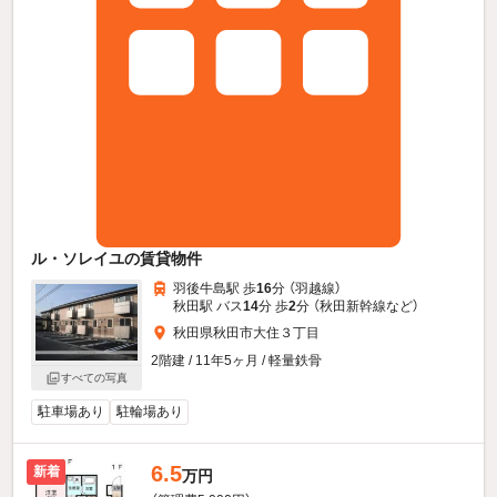
ル・ソレイユの賃貸物件
羽後牛島駅 歩
16
分 （羽越線）
秋田駅 バス
14
分 歩
2
分 （秋田新幹線
など
）
秋田県秋田市大住３丁目
2階建 / 11年5ヶ月 / 軽量鉄骨
すべての写真
駐車場あり
駐輪場あり
6.5
新着
万円