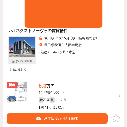
レオネクストノーヴォの賃貸物件
秋田駅 バス
15
分 （秋田新幹線
など
）
秋田県秋田市広面字堤敷
2階建 / 16年1ヶ月 / 木造
すべての写真
駐輪場あり
6.3
新着
万円
（管理費4,500円）
不要
1.0ヶ月
敷
礼
1階 / 1K / 21.65㎡
お問い合わせ
（無料）