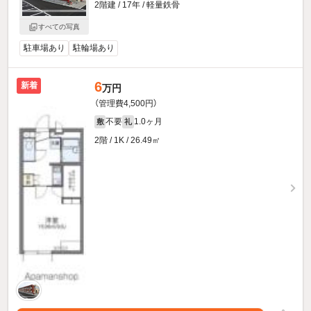
2階建 / 17年 / 軽量鉄骨
すべての写真
駐車場あり
駐輪場あり
6
新着
万円
（管理費4,500円）
不要
1.0ヶ月
敷
礼
2階 / 1K / 26.49㎡