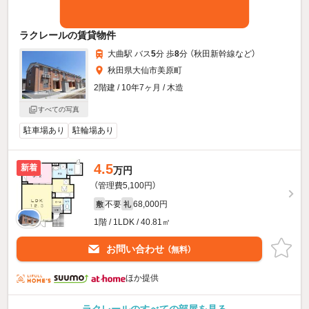
ラクレールの賃貸物件
大曲駅 バス
5
分 歩
8
分 （秋田新幹線
など
）
秋田県大仙市美原町
2階建 / 10年7ヶ月 / 木造
すべての写真
駐車場あり
駐輪場あり
4.5
新着
万円
（管理費5,100円）
不要
68,000円
敷
礼
1階 / 1LDK / 40.81㎡
お問い合わせ
（無料）
ほか提供