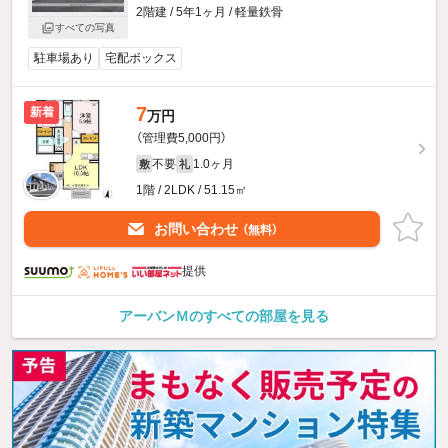
2階建 / 5年1ヶ月 / 軽量鉄骨
すべての写真
駐車場あり
宅配ボックス
7
新着
万円
（管理費5,000円）
不要
1.0ヶ月
敷
礼
1階 / 2LDK / 51.15㎡
お問い合わせ
（無料）
提供
アーバンＭのすべての部屋を見る