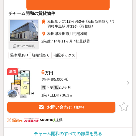
チャーム開和の賃貸物件
秋田駅 バス
13
分 歩
3
分 （秋田新幹線
など
）
羽後牛島駅 歩
33
分 （羽越線）
秋田県秋田市川元開和町
2階建 / 14年11ヶ月 / 軽量鉄骨
すべての写真
駐車場あり
駐輪場あり
宅配ボックス
6
新着
万円
（管理費5,000円）
不要
2.0ヶ月
敷
礼
1階 / 1LDK / 36.3㎡
お問い合わせ
（無料）
提供
チャーム開和のすべての部屋を見る