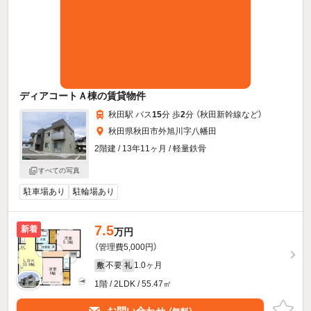
ディアコートＡ棟の賃貸物件
秋田駅 バス
15
分 歩
2
分 （秋田新幹線
など
）
秋田県秋田市外旭川字八幡田
2階建 / 13年11ヶ月 / 軽量鉄骨
すべての写真
駐車場あり
駐輪場あり
7.5
新着
万円
（管理費5,000円）
不要
1.0ヶ月
敷
礼
1階 / 2LDK / 55.47㎡
お問い合わせ