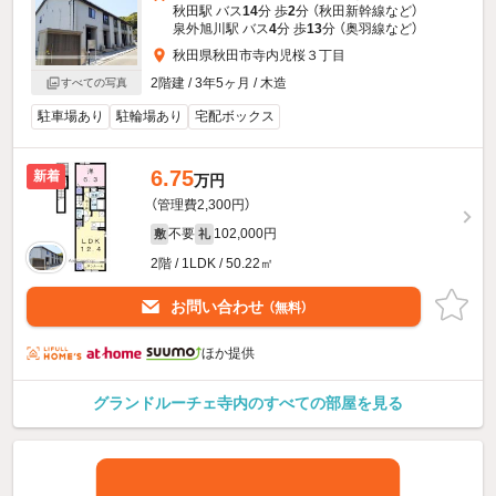
秋田駅 バス
14
分 歩
2
分 （秋田新幹線
など
）
泉外旭川駅 バス
4
分 歩
13
分 （奥羽線
など
）
秋田県秋田市寺内児桜３丁目
2階建 / 3年5ヶ月 / 木造
すべての写真
駐車場あり
駐輪場あり
宅配ボックス
6.75
新着
万円
（管理費2,300円）
不要
102,000円
敷
礼
2階 / 1LDK / 50.22㎡
お問い合わせ
（無料）
ほか提供
グランドルーチェ寺内のすべての部屋を見る