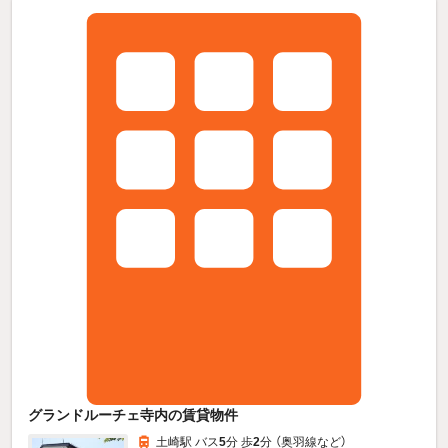
グランドルーチェ寺内の賃貸物件
土崎駅 バス
5
分 歩
2
分 （奥羽線
など
）