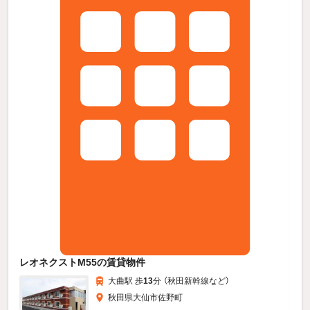
レオネクストM55の賃貸物件
大曲駅 歩
13
分 （秋田新幹線
など
）
秋田県大仙市佐野町