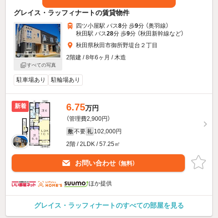
グレイス・ラッフィナートの賃貸物件
四ツ小屋駅 バス
8
分 歩
9
分 （奥羽線）
秋田駅 バス
28
分 歩
9
分 （秋田新幹線
など
）
秋田県秋田市御所野堤台２丁目
2階建 / 8年6ヶ月 / 木造
すべての写真
駐車場あり
駐輪場あり
6.75
新着
万円
（管理費2,900円）
不要
102,000円
敷
礼
2階 / 2LDK / 57.25㎡
お問い合わせ
（無料）
ほか提供
グレイス・ラッフィナートのすべての部屋を見る