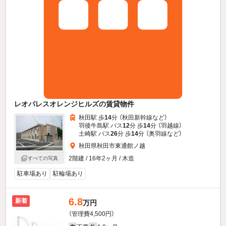
レオパレスオレンジヒルズの賃貸物件
秋田駅 歩
14
分 （秋田新幹線
など
）
羽後牛島駅 バス
12
分 歩
14
分 （羽越線）
土崎駅 バス
26
分 歩
14
分 （奥羽線
など
）
秋田県秋田市東通館ノ越
2階建 / 16年2ヶ月 / 木造
すべての写真
駐車場あり
駐輪場あり
6.8
新着
万円
（管理費4,500円）