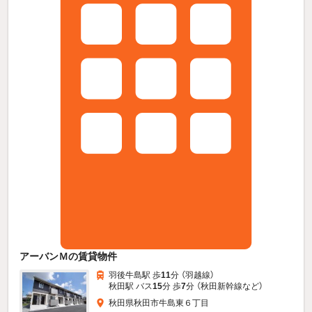
アーバンＭの賃貸物件
羽後牛島駅 歩
11
分 （羽越線）
秋田駅 バス
15
分 歩
7
分 （秋田新幹線
など
）
秋田県秋田市牛島東６丁目