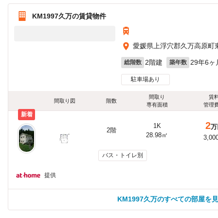
KM1997久万の賃貸物件
愛媛県上浮穴郡久万高原町
2階建
29年6ヶ
総階数
築年数
駐車場あり
間取り
賃
間取り図
階数
専有面積
管理
新着
2
1K
万
2階
28.98㎡
3,00
バス・トイレ別
提供
KM1997久万のすべての部屋を