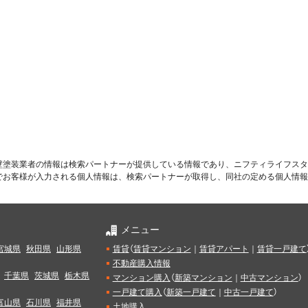
壁塗装業者の情報は検索パートナーが提供している情報であり、ニフティライフスタ
でお客様が入力される個人情報は、検索パートナーが取得し、同社の定める個人情報
メニュー
宮城県
秋田県
山形県
賃貸
（
賃貸マンション
｜
賃貸アパート
｜
賃貸一戸建て
不動産購入情報
千葉県
茨城県
栃木県
マンション購入
（
新築マンション
｜
中古マンション
）
一戸建て購入
（
新築一戸建て
｜
中古一戸建て
）
富山県
石川県
福井県
土地購入