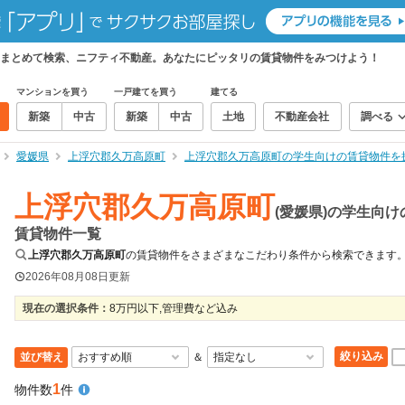
まとめて検索、ニフティ不動産。あなたにピッタリの賃貸物件をみつけよう！
マンションを買う
一戸建てを買う
建てる
新築
中古
新築
中古
土地
不動産会社
調べる
愛媛県
上浮穴郡久万高原町
上浮穴郡久万高原町の学生向けの賃貸物件を
上浮穴郡久万高原町
(愛媛県)の学生向け
賃貸物件一覧
上浮穴郡久万高原町
の賃貸物件をさまざまなこだわり条件から検索できます
2026年08月08日
更新
現在の選択条件：
8万円以下,管理費など込み
絞り込み
並び替え
＆
1
物件数
件