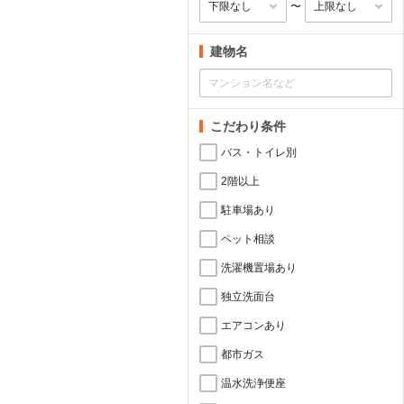
〜
建物名
こだわり条件
バス・トイレ別
2階以上
駐車場あり
ペット相談
洗濯機置場あり
独立洗面台
エアコンあり
都市ガス
温水洗浄便座