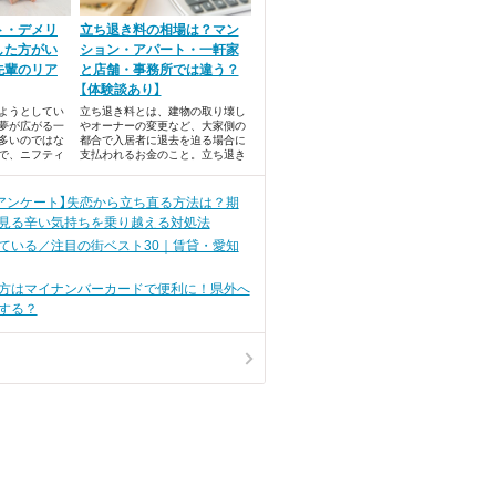
ト・デメリ
立ち退き料の相場は？マン
した方がい
ション・アパート・一軒家
先輩のリア
と店舗・事務所では違う？
【体験談あり】
ようとしてい
立ち退き料とは、建物の取り壊し
夢が広がる一
やオーナーの変更など、大家側の
多いのではな
都合で入居者に退去を迫る場合に
で、ニフティ
支払われるお金のこと。立ち退き
カップルにア
料の相場は、大きく分けて住宅か
棲のメリッ
店舗かによって異なります。
いてまとめま
にアンケート】失恋から立ち直る方法は？期
式でご紹介し
見る辛い気持ちを乗り越える対処法
ている／注目の街ベスト30｜賃貸・愛知
方はマイナンバーカードで便利に！県外へ
する？