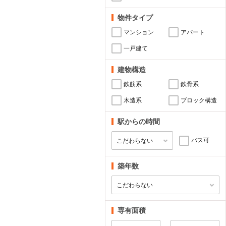
物件タイプ
マンション
アパート
一戸建て
建物構造
鉄筋系
鉄骨系
木造系
ブロック構造
駅からの時間
バス可
築年数
専有面積