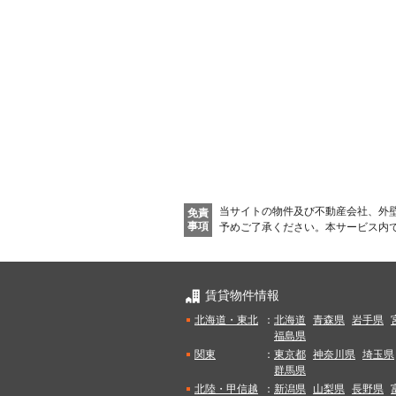
当サイトの物件及び不動産会社、外
免責
事項
予めご了承ください。
本サービス内
賃貸物件情報
北海道・東北
：
北海道
青森県
岩手県
福島県
関東
：
東京都
神奈川県
埼玉県
群馬県
北陸・甲信越
：
新潟県
山梨県
長野県