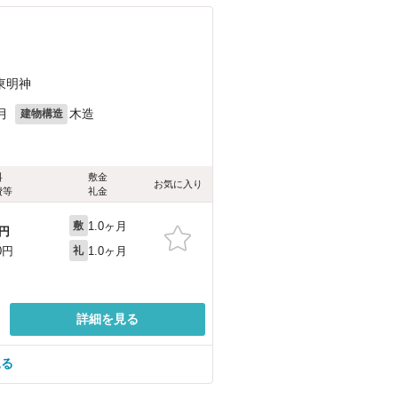
東明神
月
木造
建物構造
料
敷金
お気に入り
費等
礼金
1.0ヶ月
敷
円
1.0ヶ月
0円
礼
詳細を見る
見る