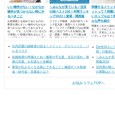
いい物件がない！なかなか
＼みんなが見ている／注目
同棲するメリッ
物件が見つからない時にや
の街ベスト100！年間ランキ
ットって？同棲
るべきこと
ング2023｜賃貸・関西版
いカップルは？
ルな声を紹介
お部屋探しを始めてみたものの、
ニフティ不動産 注目の街ランキ
希望を満たすいい物件がなかなか
ング拡大版！東西ベスト100発
同棲をこれから始め
見つからない時ってありますよ
表！ 「ニフティ不動産」ではお部屋
る、そこのお二人！
ね。 でも、ただ待っているだけ
探しに役立つデータを独自に集
方で、不安なことも
で突然いい部屋が現れるなんてこ
計・調査！ 関西エリアで最も検
いでしょうか？そこ
とは滅多にありません。 より早く
索・閲覧されている注目の街をラ
不動産が同棲の先輩
希望の物件に出会うためにすべき
ンキング形式でまとめました。
ンケートを敢行。同
ことをご紹介します。
社内恋愛の経験者が語る！メリット・デメリットと、バ
ト・デメリットにつ
【女性50人
した。ランキング形
レるリスク
間・行動別に
ます！
結婚挨拶の準備まとめ！服装や手土産、当日の流れ、挨
＼みんなが見
拶の言葉、お礼状など全解説
県版2024
家賃が払えなくなる前にできること｜確認すべき助成
住民票の移し
金・給付金・支援金とは？
の異動はどう
お悩みコラムTOPへ