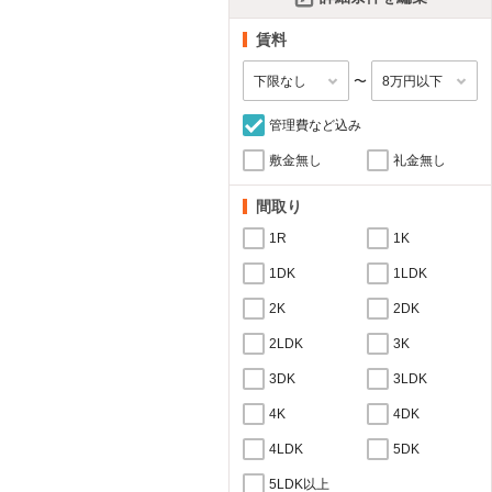
賃料
〜
管理費など込み
敷金無し
礼金無し
間取り
1R
1K
1DK
1LDK
2K
2DK
2LDK
3K
3DK
3LDK
4K
4DK
4LDK
5DK
5LDK以上