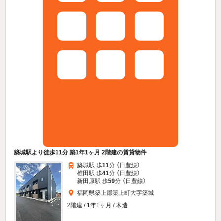
築城駅より徒歩11分 築1年1ヶ月 2階建の賃貸物件
築城駅 歩
11
分 （日豊線）
椎田駅 歩
41
分 （日豊線）
新田原駅 歩
59
分 （日豊線）
福岡県築上郡築上町大字築城
2階建 / 1年1ヶ月 / 木造