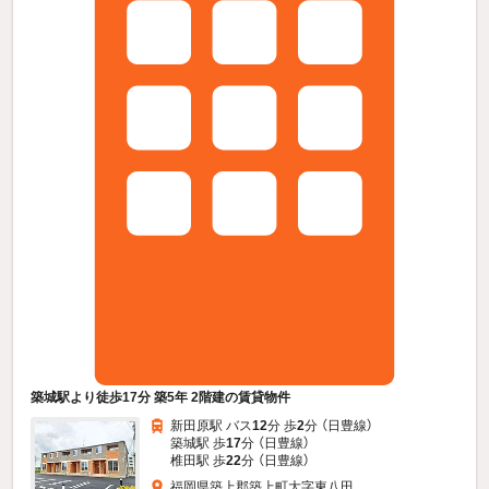
築城駅より徒歩17分 築5年 2階建の賃貸物件
新田原駅 バス
12
分 歩
2
分 （日豊線）
築城駅 歩
17
分 （日豊線）
椎田駅 歩
22
分 （日豊線）
福岡県築上郡築上町大字東八田