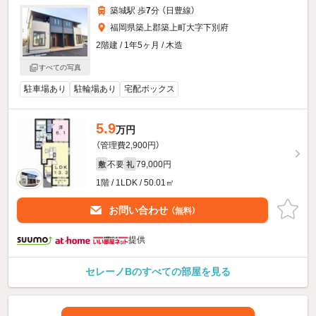
築城駅 歩
7
分 （日豊線）
福岡県築上郡築上町大字下別府
2階建 / 1年5ヶ月 / 木造
すべての写真
駐車場あり
駐輪場あり
宅配ボックス
5.9
万円
（管理費2,900円）
不要
79,000円
敷
礼
1階 / 1LDK / 50.01㎡
お問い合わせ
（無料）
提供
セレーノBのすべての部屋を見る