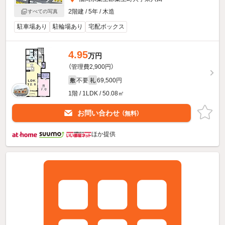
2階建 / 5年 / 木造
すべての写真
駐車場あり
駐輪場あり
宅配ボックス
4.95
万円
（管理費2,900円）
不要
69,500円
敷
礼
1階 / 1LDK / 50.08㎡
お問い合わせ
（無料）
ほか提供