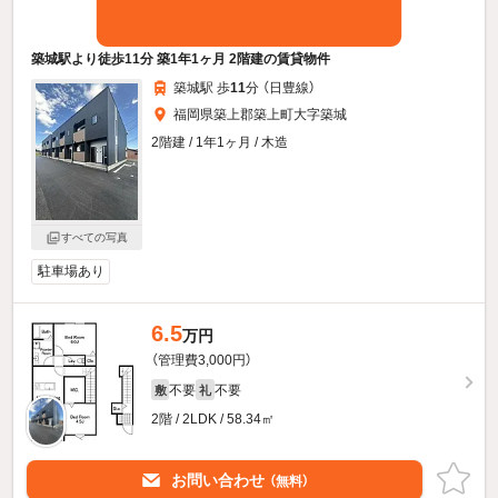
築城駅より徒歩11分 築1年1ヶ月 2階建の賃貸物件
築城駅 歩
11
分 （日豊線）
福岡県築上郡築上町大字築城
2階建 / 1年1ヶ月 / 木造
すべての写真
駐車場あり
6.5
万円
（管理費3,000円）
不要
不要
敷
礼
2階 / 2LDK / 58.34㎡
お問い合わせ
（無料）