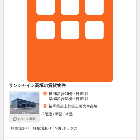
サンシャイン高塚の賃貸物件
椎田駅 歩
10
分 （日豊線）
築城駅 歩
31
分 （日豊線）
福岡県築上郡築上町大字高塚
2階建 / 新築 / 木造
すべての写真
駐車場あり
駐輪場あり
宅配ボックス