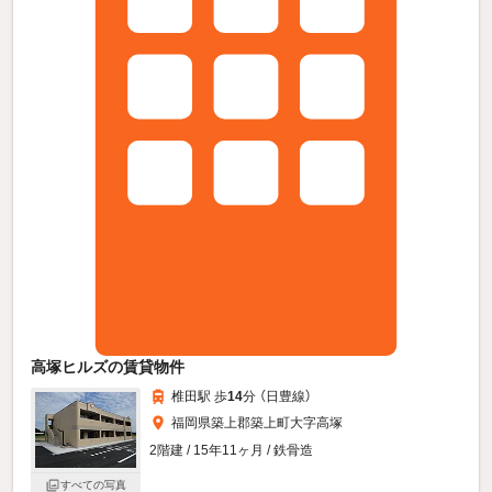
高塚ヒルズの賃貸物件
椎田駅 歩
14
分 （日豊線）
福岡県築上郡築上町大字高塚
2階建 / 15年11ヶ月 / 鉄骨造
すべての写真