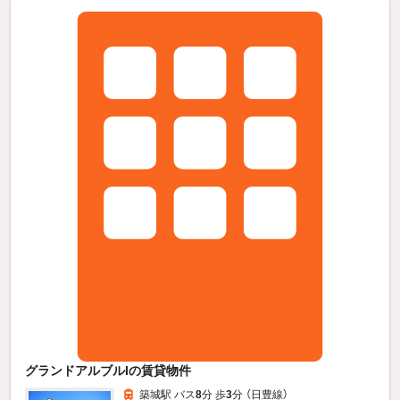
グランドアルブルIの賃貸物件
築城駅 バス
8
分 歩
3
分 （日豊線）