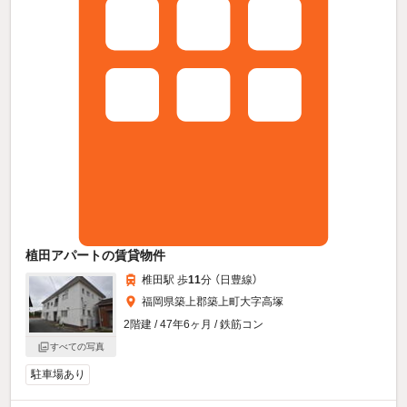
植田アパートの賃貸物件
椎田駅 歩
11
分 （日豊線）
福岡県築上郡築上町大字高塚
2階建 / 47年6ヶ月 / 鉄筋コン
すべての写真
駐車場あり