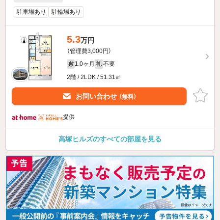
駐車場あり
駐輪場あり
5.3
万円
（管理費3,000円）
1.0ヶ月
不要
敷
礼
2階 / 2LDK / 51.31㎡
お問い合わせ
（無料）
提供
高塚ヒルズのすべての部屋を見る