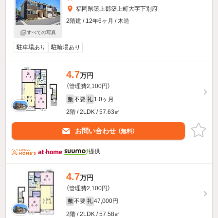
福岡県築上郡築上町大字下別府
2階建 / 12年6ヶ月 / 木造
すべての写真
駐車場あり
駐輪場あり
4.7
万円
（管理費2,100円）
不要
1.0ヶ月
敷
礼
2階 / 2LDK / 57.63㎡
お問い合わせ
（無料）
提供
4.7
万円
（管理費2,100円）
不要
47,000円
敷
礼
2階 / 2LDK / 57.58㎡