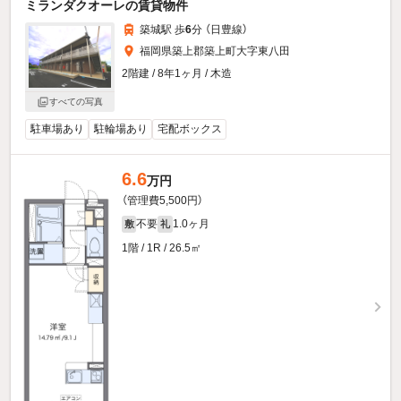
ミランダクオーレの賃貸物件
築城駅 歩
6
分 （日豊線）
福岡県築上郡築上町大字東八田
2階建 / 8年1ヶ月 / 木造
すべての写真
駐車場あり
駐輪場あり
宅配ボックス
6.6
万円
（管理費5,500円）
不要
1.0ヶ月
敷
礼
1階 / 1R / 26.5㎡