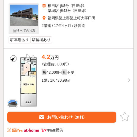
椎田駅 歩
8
分 （日豊線）
築城駅 歩
42
分 （日豊線）
福岡県築上郡築上町大字臼田
2階建 / 17年4ヶ月 / 鉄骨造
すべての写真
駐車場あり
駐輪場あり
4.2
万円
（管理費3,000円）
42,000円
不要
敷
礼
1階 / 1K / 30.98㎡
お問い合わせ
（無料）
提供