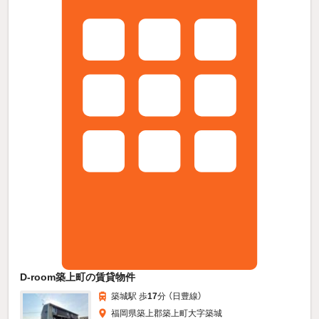
D-room築上町の賃貸物件
築城駅 歩
17
分 （日豊線）
福岡県築上郡築上町大字築城