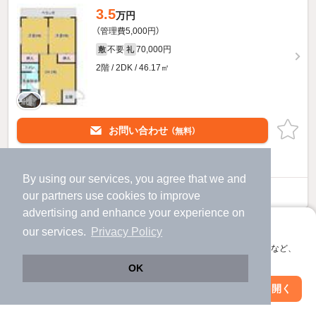
3.5
万円
（管理費5,000円）
不要
70,000円
敷
礼
2階 / 2DK / 46.17㎡
お問い合わせ
（無料）
提供
By using our services, you agree that we and
植田アパートのすべての部屋を見る
our
partners
use cookies to improve
advertising and enhance your experience on
アプリに切り替えて、サクサクお部屋探し
our services.
Privacy Policy
会員登録なしですぐ使える。マップ検索やお気に入り保存など、
アプリ限定の便利な機能が使えます！
OK
Web版で続行
アプリを開く
市区町村を変更
絞り込み条件を変更