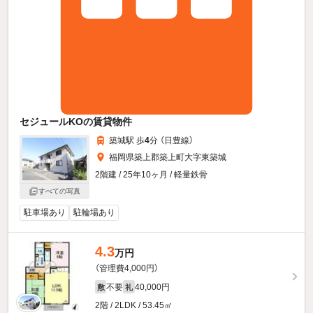
セジュールKOの賃貸物件
築城駅 歩
4
分 （日豊線）
福岡県築上郡築上町大字東築城
2階建 / 25年10ヶ月 / 軽量鉄骨
すべての写真
駐車場あり
駐輪場あり
4.3
万円
（管理費4,000円）
不要
40,000円
敷
礼
2階 / 2LDK / 53.45㎡