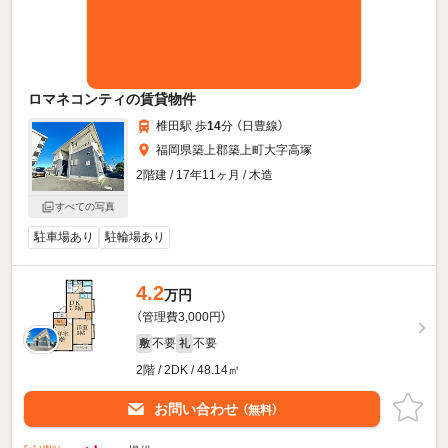
ロマネコンティの賃貸物件
椎田駅 歩
14
分 （日豊線）
福岡県築上郡築上町大字高塚
2階建 / 17年11ヶ月 / 木造
すべての写真
駐車場あり
駐輪場あり
4.2
万円
（管理費3,000円）
不要
不要
敷
礼
2階 / 2DK / 48.14㎡
お問い合わせ
（無料）