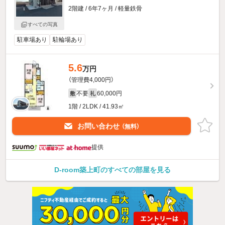
2階建 / 6年7ヶ月 / 軽量鉄骨
すべての写真
駐車場あり
駐輪場あり
5.6
万円
（管理費4,000円）
不要
60,000円
敷
礼
1階 / 2LDK / 41.93㎡
お問い合わせ
（無料）
提供
D-room築上町のすべての部屋を見る