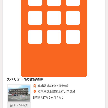
スペリオ・Nの賃貸物件
築城駅 歩
15
分 （日豊線）
福岡県築上郡築上町大字築城
3階建 / 27年5ヶ月 / ＲＣ
すべての写真