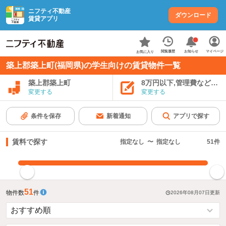
ニフティ不動産
ダウンロード
賃貸アプリ
お知らせ
閲覧履歴
マイページ
お気に入り
築上郡築上町(福岡県)の学生向けの賃貸物件一覧
築上郡築上町
8万円以下,管理費など込み
変更する
変更する
条件を保存
新着通知
アプリで探す
賃料で探す
指定なし
〜
指定なし
51
件
指定した賃料で絞り込む
51
物件数
件
2026年08月07日
更新