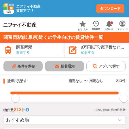
ニフティ不動産
ダウンロード
賃貸アプリ
お知らせ
閲覧履歴
マイページ
お気に入り
関富岡駅(岐阜県)近くの学生向けの賃貸物件一覧
関富岡駅
8万円以下,管理費など込み
変更する
変更する
条件を保存
新着通知
アプリで探す
賃料で探す
指定なし
〜
指定なし
213
件
指定した賃料で絞り込む
213
物件数
件
2026年08月09日
更新