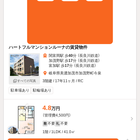
ハートフルマンションルーナの賃貸物件
関富岡駅 歩
40
分 （長良川鉄道）
加茂野駅 歩
17
分 （長良川鉄道）
富加駅 歩
17
分 （長良川鉄道）
岐阜県美濃加茂市加茂野町今泉
3階建 / 17年11ヶ月 / RC
すべての写真
駐車場あり
駐輪場あり
4.8
万円
（管理費4,500円）
不要
不要
敷
礼
1階 / 1LDK / 41.0㎡