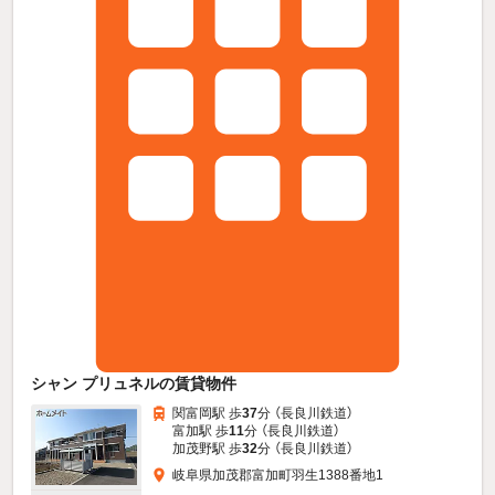
シャン プリュネルの賃貸物件
関富岡駅 歩
37
分 （長良川鉄道）
富加駅 歩
11
分 （長良川鉄道）
加茂野駅 歩
32
分 （長良川鉄道）
岐阜県加茂郡富加町羽生1388番地1