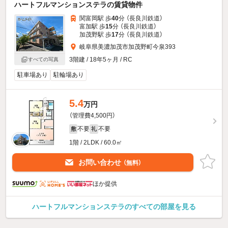
ハートフルマンションステラの賃貸物件
関富岡駅 歩
40
分 （長良川鉄道）
富加駅 歩
15
分 （長良川鉄道）
加茂野駅 歩
17
分 （長良川鉄道）
岐阜県美濃加茂市加茂野町今泉393
3階建 / 18年5ヶ月 / RC
すべての写真
駐車場あり
駐輪場あり
5.4
万円
（管理費4,500円）
不要
不要
敷
礼
1階 / 2LDK / 60.0㎡
お問い合わせ
（無料）
ほか提供
ハートフルマンションステラのすべての部屋を見る