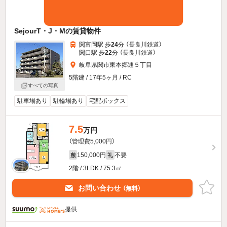
SejourT・J・Mの賃貸物件
関富岡駅 歩
24
分 （長良川鉄道）
関口駅 歩
22
分 （長良川鉄道）
岐阜県関市東本郷通５丁目
5階建 / 17年5ヶ月 / RC
すべての写真
駐車場あり
駐輪場あり
宅配ボックス
7.5
万円
（管理費5,000円）
150,000円
不要
敷
礼
2階 / 3LDK / 75.3㎡
お問い合わせ
（無料）
提供