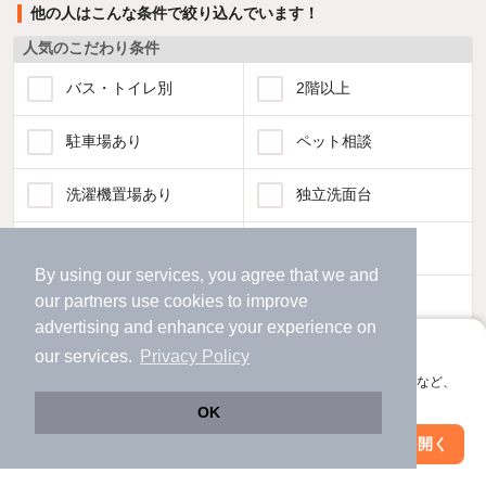
他の人はこんな条件で絞り込んでいます！
人気のこだわり条件
バス・トイレ別
2階以上
駐車場あり
ペット相談
洗濯機置場あり
独立洗面台
エアコンあり
都市ガス
By using our services, you agree that we and
our
partners
温水洗浄便座
use cookies to improve
オートロック
advertising and enhance your experience on
アプリに切り替えて、サクサクお部屋探し
コンロ2口以上
追焚き機能
our services.
Privacy Policy
会員登録なしですぐ使える。マップ検索やお気に入り保存など、
アプリ限定の便利な機能が使えます！
TV付インターホン
角部屋
OK
Web版で続行
アプリを開く
駅・沿線を変更
絞り込み条件を変更
新着のみ
インターネット無料