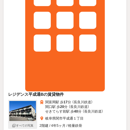
レジデンス平成通Bの賃貸物件
関富岡駅 歩
17
分 （長良川鉄道）
関口駅 歩
20
分 （長良川鉄道）
せきてらす前駅 歩
40
分 （長良川鉄道）
岐阜県関市平成通１丁目
2階建 / 4年5ヶ月 / 軽量鉄骨
すべての写真