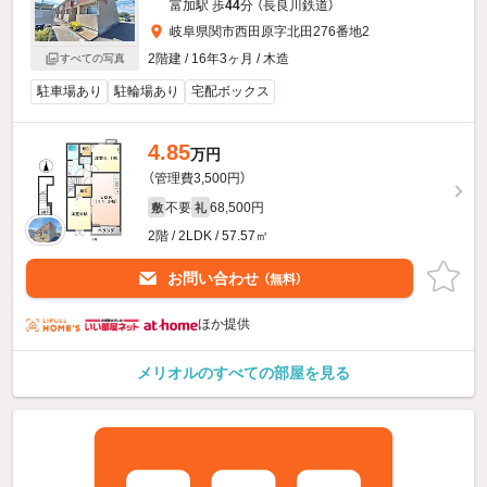
富加駅 歩
44
分 （長良川鉄道）
岐阜県関市西田原字北田276番地2
2階建 / 16年3ヶ月 / 木造
すべての写真
駐車場あり
駐輪場あり
宅配ボックス
4.85
万円
（管理費3,500円）
不要
68,500円
敷
礼
2階 / 2LDK / 57.57㎡
お問い合わせ
（無料）
ほか提供
メリオルのすべての部屋を見る