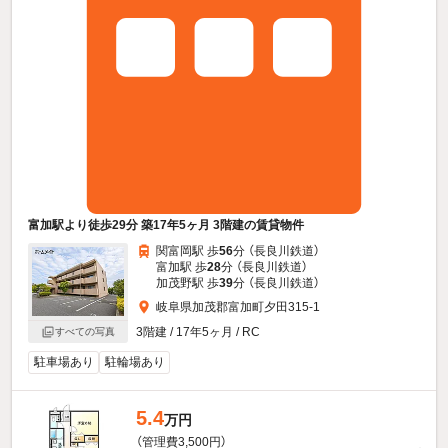
富加駅より徒歩29分 築17年5ヶ月 3階建の賃貸物件
関富岡駅 歩
56
分 （長良川鉄道）
富加駅 歩
28
分 （長良川鉄道）
加茂野駅 歩
39
分 （長良川鉄道）
岐阜県加茂郡富加町夕田315-1
3階建 / 17年5ヶ月 / RC
すべての写真
駐車場あり
駐輪場あり
5.4
万円
（管理費3,500円）