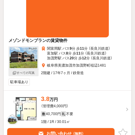
メゾンドモンブランの賃貸物件
関富岡駅 バス
9
分 歩
11
分 （長良川鉄道）
富加駅 バス
8
分 歩
11
分 （長良川鉄道）
加茂野駅 バス
20
分 歩
12
分 （長良川鉄道）
岐阜県美濃加茂市加茂野町稲辺1481
2階建 / 17年7ヶ月 / 鉄骨造
すべての写真
駐車場あり
3.8
万円
（管理費4,000円）
40,700円
不要
敷
礼
1階 / 1R / 30.01㎡
お問い合わせ
（無料）