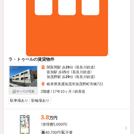
ラ・トゥールの賃貸物件
関富岡駅 歩
29
分 （長良川鉄道）
富加駅 歩
15
分 （長良川鉄道）
加茂野駅 歩
29
分 （長良川鉄道）
岐阜県美濃加茂市加茂野町市橋721
2階建 / 17年10ヶ月 / 鉄骨造
すべての写真
駐車場あり
駐輪場あり
3.8
万円
（管理費5,000円）
40,700円
不要
敷
礼