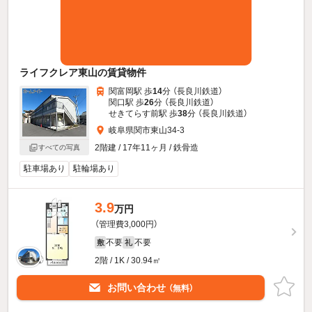
ライフクレア東山の賃貸物件
関富岡駅 歩
14
分 （長良川鉄道）
関口駅 歩
26
分 （長良川鉄道）
せきてらす前駅 歩
38
分 （長良川鉄道）
岐阜県関市東山34-3
2階建 / 17年11ヶ月 / 鉄骨造
すべての写真
駐車場あり
駐輪場あり
3.9
万円
（管理費3,000円）
不要
不要
敷
礼
2階 / 1K / 30.94㎡
お問い合わせ
（無料）