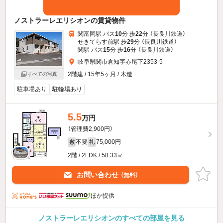
ノストラーレエリシオンの賃貸物件
関富岡駅 バス
10
分 歩
22
分 （長良川鉄道）
せきてらす前駅 歩
29
分 （長良川鉄道）
関駅 バス
15
分 歩
16
分 （長良川鉄道）
岐阜県関市倉知字赤尾下2353-5
2階建 / 15年5ヶ月 / 木造
すべての写真
駐車場あり
駐輪場あり
5.5
万円
（管理費2,900円）
不要
75,000円
敷
礼
2階 / 2LDK / 58.33㎡
お問い合わせ
（無料）
ほか提供
ノストラーレエリシオンのすべての部屋を見る