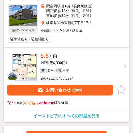
関富岡駅 歩
6
分 （長良川鉄道）
関口駅 歩
18
分 （長良川鉄道）
富加駅 歩
34
分 （長良川鉄道）
岐阜県関市東新町7丁目17-4
2階建 / 16年5ヶ月 / 鉄骨造
すべての写真
駐車場あり
駐輪場あり
5.5
万円
（管理費4,000円）
1.0ヶ月
不要
敷
礼
2階 / 2LDK / 58.12㎡
お問い合わせ
（無料）
ほか提供
イーストピアのすべての部屋を見る