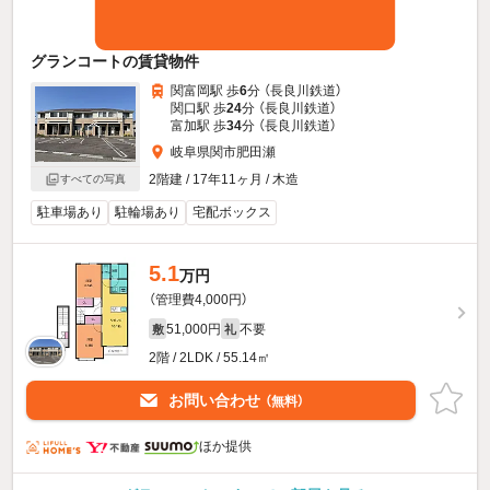
グランコートの賃貸物件
関富岡駅 歩
6
分 （長良川鉄道）
関口駅 歩
24
分 （長良川鉄道）
富加駅 歩
34
分 （長良川鉄道）
岐阜県関市肥田瀬
2階建 / 17年11ヶ月 / 木造
すべての写真
駐車場あり
駐輪場あり
宅配ボックス
5.1
万円
（管理費4,000円）
51,000円
不要
敷
礼
2階 / 2LDK / 55.14㎡
お問い合わせ
（無料）
ほか提供