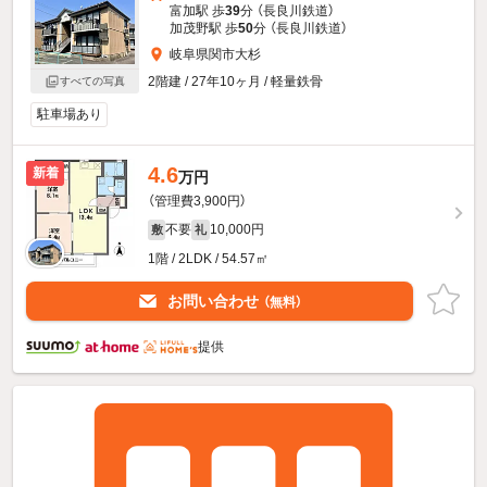
富加駅 歩
39
分 （長良川鉄道）
加茂野駅 歩
50
分 （長良川鉄道）
岐阜県関市大杉
2階建 / 27年10ヶ月 / 軽量鉄骨
すべての写真
駐車場あり
4.6
新着
万円
（管理費3,900円）
不要
10,000円
敷
礼
1階 / 2LDK / 54.57㎡
お問い合わせ
（無料）
提供