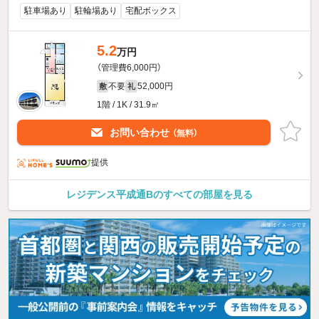
駐車場あり
駐輪場あり
宅配ボックス
5.2
万円
（管理費6,000円）
不要
52,000円
敷
礼
1階 / 1K / 31.9㎡
お問い合わせ
（無料）
提供
レジデンス平成通Bのすべての部屋を見る