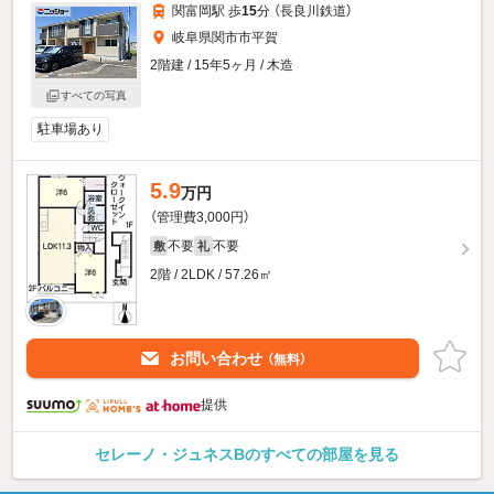
関富岡駅 歩
15
分 （長良川鉄道）
岐阜県関市市平賀
2階建 / 15年5ヶ月 / 木造
すべての写真
駐車場あり
5.9
万円
（管理費3,000円）
不要
不要
敷
礼
2階 / 2LDK / 57.26㎡
お問い合わせ
（無料）
提供
セレーノ・ジュネスBのすべての部屋を見る