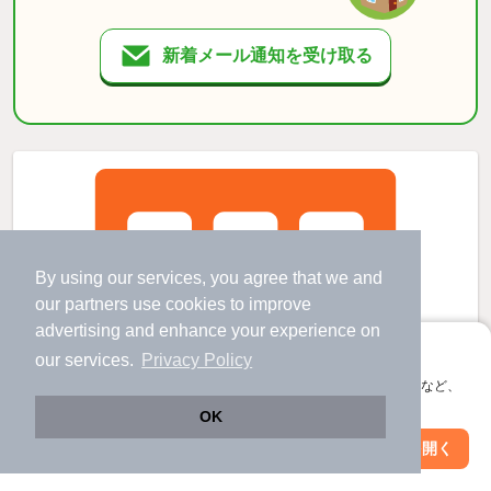
新着メール通知を受け取る
By using our services, you agree that we and
our
partners
use cookies to improve
advertising and enhance your experience on
アプリに切り替えて、サクサクお部屋探し
our services.
Privacy Policy
会員登録なしですぐ使える。マップ検索やお気に入り保存など、
アプリ限定の便利な機能が使えます！
OK
Web版で続行
アプリを開く
駅・沿線を変更
絞り込み条件を変更