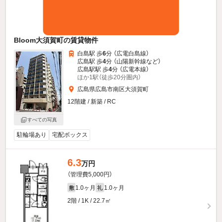
Bloom大須賀町の賃貸物件
白島駅 歩
6
分 （広電白島線）
広島駅 歩
4
分 （山陽新幹線
など
）
広島駅駅 歩
4
分 （広電本線）
ほか1駅（徒歩20分圏内）
広島県広島市南区大須賀町
12階建 / 新築 / RC
すべての写真
駐輪場あり
宅配ボックス
6.3
万円
（管理費5,000円）
1.0ヶ月
1.0ヶ月
敷
礼
2階 / 1K / 22.7㎡