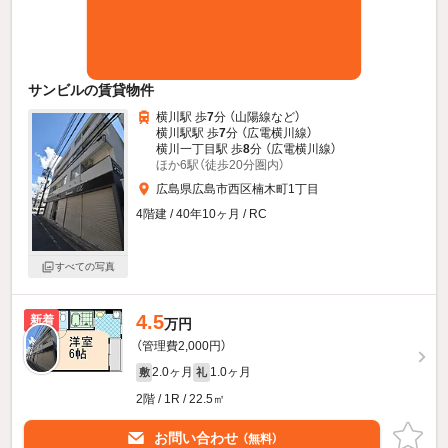
サンビルの賃貸物件
横川駅 歩
7
分 （山陽線
など
）
横川駅駅 歩
7
分 （広電横川線）
横川一丁目駅 歩
8
分 （広電横川線）
ほか6駅（徒歩20分圏内）
広島県広島市西区楠木町1丁目
4階建 / 40年10ヶ月 / RC
すべての写真
4.5
新着
万円
（管理費2,000円）
2.0ヶ月
1.0ヶ月
敷
礼
2階 / 1R / 22.5㎡
お問い合わせ
（無料）