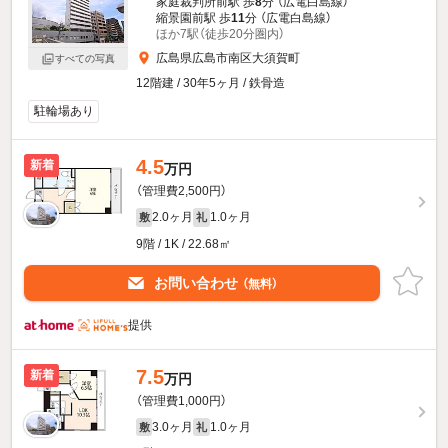
家庭裁判所前駅 歩
8
分 （広電白島線）
縮景園前駅 歩
11
分 （広電白島線）
ほか7駅（徒歩20分圏内）
広島県広島市南区大須賀町
すべての写真
12階建 / 30年5ヶ月 / 鉄骨造
駐輪場あり
4.5
新着
万円
（管理費2,500円）
2.0ヶ月
1.0ヶ月
敷
礼
9階 / 1K / 22.68㎡
お問い合わせ
（無料）
提供
7.5
新着
万円
（管理費1,000円）
3.0ヶ月
1.0ヶ月
敷
礼