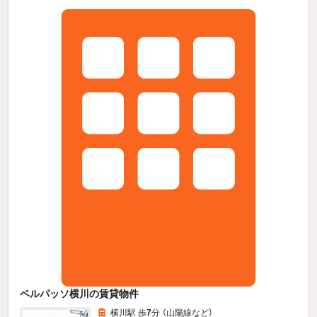
ベルパッソ横川の賃貸物件
横川駅 歩
7
分 （山陽線
など
）