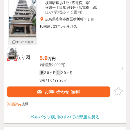
横川駅駅 歩
7
分 （広電横川線）
横川一丁目駅 歩
9
分 （広電横川線）
ほか6駅（徒歩20分圏内）
広島県広島市西区横川町３丁目
10階建 / 23年5ヶ月 / RC
すべての写真
5.9
新着
万円
（管理費2,000円）
2.0ヶ月
2.0ヶ月
敷
礼
3階 / 1K / 29.96㎡
お問い合わせ
（無料）
提供
ベルパッソ横川のすべての部屋を見る