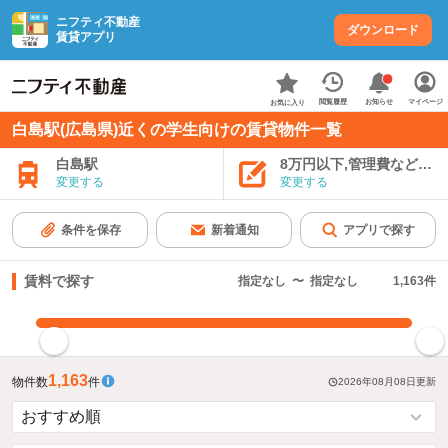
ニフティ不動産
ダウンロード
賃貸アプリ
お知らせ
閲覧履歴
マイページ
お気に入り
白島駅(広島県)近くの学生向けの賃貸物件一覧
白島駅
8万円以下,管理費など込み
変更する
変更する
条件を保存
新着通知
アプリで探す
賃料で探す
指定なし
〜
指定なし
1,163
件
指定した賃料で絞り込む
1,163
物件数
件
2026年08月08日
更新