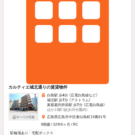
カルティエ城北通りの賃貸物件
白島駅 歩
4
分 （広電白島線
など
）
城北駅 歩
7
分 （アストラム）
家庭裁判所前駅 歩
7
分 （広電白島線）
ほか13駅（徒歩20分圏内）
広島県広島市中区東白島町19番81号
すべての写真
9階建 / 32年6ヶ月 / RC
駐輪場あり
宅配ボックス