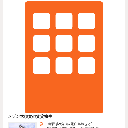
メゾン大須賀の賃貸物件
白島駅 歩
5
分 （広電白島線
など
）