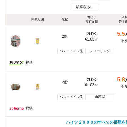
駐車場あり
間取り
賃
間取り図
階数
専有面積
管理
5.5
2LDK
2階
61.03㎡
不
バス・トイレ別
フローリング
提供
5.8
2LDK
2階
61.03㎡
不
バス・トイレ別
角部屋
提供
ハイツ２０００のすべての部屋を