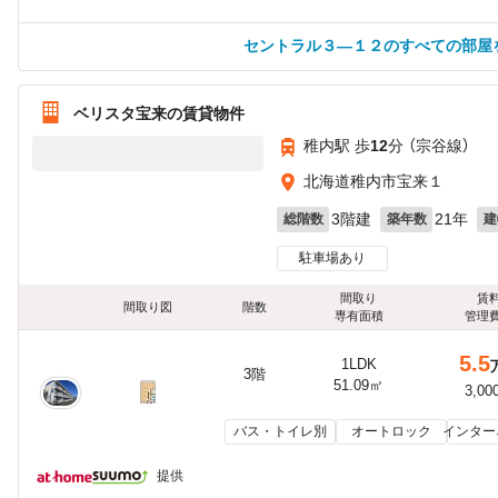
セントラル３—１２のすべての部屋
ベリスタ宝来の賃貸物件
稚内駅 歩
12
分 （宗谷線）
北海道稚内市宝来１
3階建
21年
総階数
築年数
建
駐車場あり
間取り
賃
間取り図
階数
専有面積
管理
5.5
1LDK
3階
51.09㎡
3,00
バス・トイレ別
オートロック
インター
提供