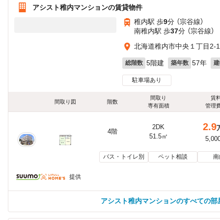
アシスト稚内マンションの賃貸物件
稚内駅 歩
9
分 （宗谷線）
南稚内駅 歩
37
分 （宗谷線）
北海道稚内市中央１丁目2-1
5階建
57年
総階数
築年数
建
駐車場あり
間取り
賃
間取り図
階数
専有面積
管理
2.9
2DK
4階
51.5㎡
5,00
バス・トイレ別
ペット相談
南
提供
アシスト稚内マンションのすべての部