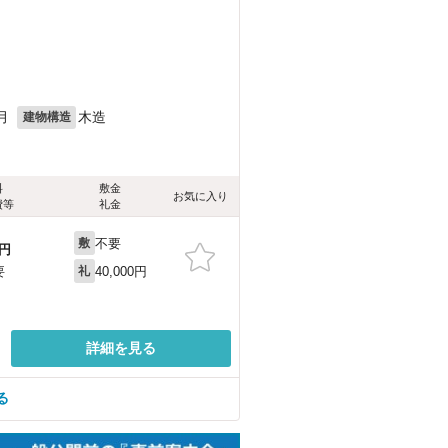
月
木造
建物構造
料
敷金
お気に入り
費等
礼金
不要
敷
円
40,000円
要
礼
詳細を見る
る