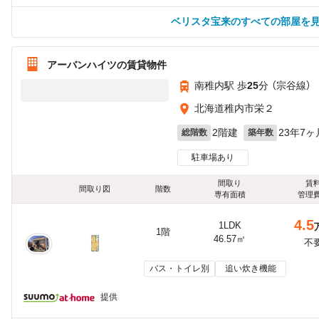
ベリスタ宝来のすべての部屋を
アーバンハイツの賃貸物件
南稚内駅 歩
25
分 （宗谷線）
北海道稚内市栄２
2階建
23年7ヶ
総階数
築年数
駐車場あり
間取り
賃
間取り図
階数
専有面積
管理
4.5
1LDK
1階
46.57㎡
不
バス・トイレ別
追い炊き機能
提供