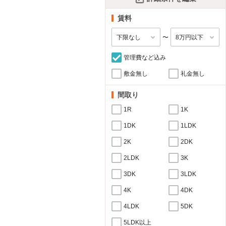
賃料
〜
管理費など込み
敷金無し
礼金無し
間取り
1R
1K
1DK
1LDK
2K
2DK
2LDK
3K
3DK
3LDK
4K
4DK
4LDK
5DK
5LDK以上