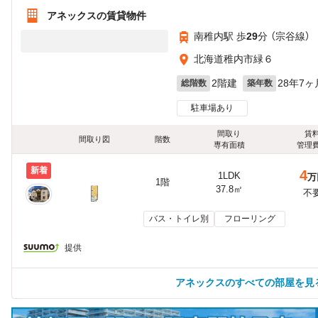
アネックスの賃貸物件
南稚内駅 歩
29
分 （宗谷線）
北海道稚内市緑６
2階建
28年7ヶ
総階数
築年数
駐車場あり
間取り
賃
間取り図
階数
専有面積
管理
新着
4
1LDK
万
1階
37.8㎡
不
バス・トイレ別
フローリング
提供
アネックスのすべての部屋を見