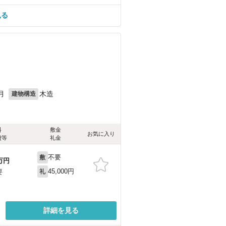
見る
月
木造
建物構造
料
敷金
お気に入り
費等
礼金
不要
敷
万円
45,000円
要
礼
詳細を見る