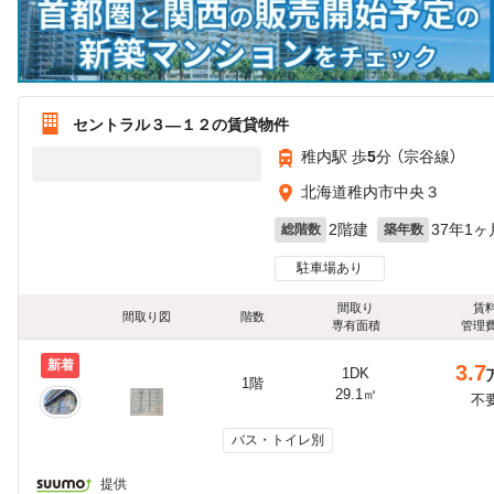
セントラル３—１２の賃貸物件
稚内駅 歩
5
分 （宗谷線）
北海道稚内市中央３
2階建
37年1ヶ
総階数
築年数
駐車場あり
間取り
賃
間取り図
階数
専有面積
管理
新着
3.7
1DK
1階
29.1㎡
不
バス・トイレ別
提供