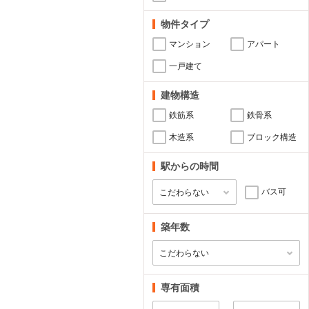
物件タイプ
マンション
アパート
一戸建て
建物構造
鉄筋系
鉄骨系
木造系
ブロック構造
駅からの時間
バス可
築年数
専有面積