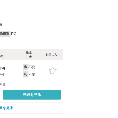
9
RC
物構造
料
敷金
お気に入り
費等
礼金
不要
敷
万円
不要
0円
礼
向き
詳細を見る
屋を見る