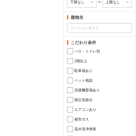
〜
建物名
こだわり条件
バス・トイレ別
2階以上
駐車場あり
ペット相談
洗濯機置場あり
独立洗面台
エアコンあり
都市ガス
温水洗浄便座