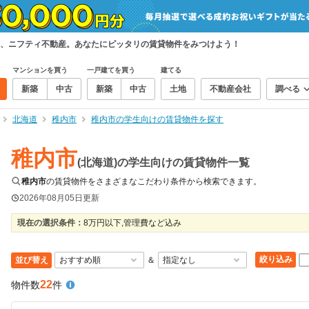
、ニフティ不動産。あなたにピッタリの賃貸物件をみつけよう！
マンションを買う
一戸建てを買う
建てる
新築
中古
新築
中古
土地
不動産会社
調べる
北海道
稚内市
稚内市の学生向けの賃貸物件を探す
稚内市
(北海道)の学生向けの賃貸物件一覧
稚内市
の賃貸物件をさまざまなこだわり条件から検索できます。
2026年08月05日
更新
現在の選択条件：
8万円以下,管理費など込み
絞り込み
並び替え
＆
22
物件数
件