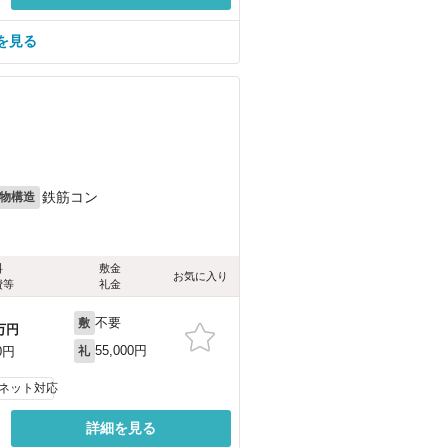
を見る
鉄筋コン
物構造
料
敷金
お気に入り
費等
礼金
不要
敷
万円
55,000円
0円
礼
ネット対応
詳細を見る