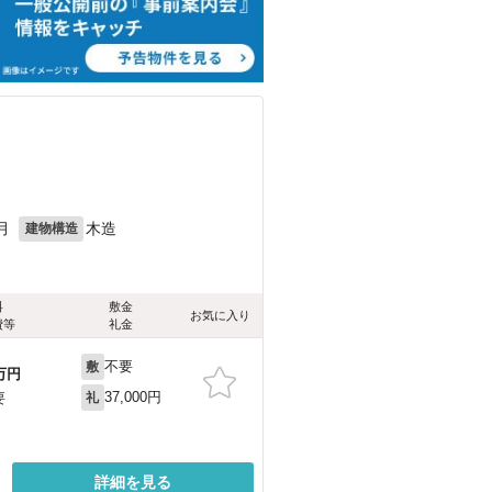
月
木造
建物構造
料
敷金
お気に入り
費等
礼金
不要
敷
万円
37,000円
要
礼
詳細を見る